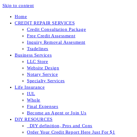
Skip to content
Home
CREDIT REPAIR SERVICES
Credit Consultation Package
Free Credit Assessment
Inquiry Removal Assesment
Tradelines
Business Services
LLC Store
Website Design
Notary Service
Specialty Services
Life Insurance
IUL
Whole
Final Expenses
Become an Agent or Join Us
DIY RESOURCES
_DIY definition, Pros and Cons
Order Your Credit Report Here Just For $1