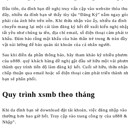
Đầu tiên, da đình bạn đề nghị truy vấn cập vào website thỏa th
đây, nhiều da đình bạn sẽ thấy tùy tậu “Đăng Ký” nằm ngay gó
phải của ảnh bên trên nền. Khi thừa nhận vào ấy, nhiều da đình 
chuyển mang lại một cái làm đăng ký kết đề xuất kiến nghị nhậ
tất yêu như chúng ta tên, địa chỉ email, số điện thoại cảm phát 
khẩu. Đảm bảo rằng mật khẩu của bản thân trẻ trung & tràn đầ
vật nài lường để bảo quản tài khoản của cá nhân người.
Sau khi điền đa phần thông báo, hãy tham khảo kỹ nhiều phươn
của u888. quý khách hàng đề nghị gật đầu sở hữu một vài phươ
thành quy trình tiến độ làm đăng ký kết. Cuối sở hữu, thừa nh
chấp thuận qua email hoặc số điện thoại cảm phát triển thành 
bạn sẽ phân phối.
Quy trình xsmb theo tháng
Khi da đình bạn sẽ download đặt tài khoản, việc đăng nhập vào
thường hơn bao giờ hết. Truy cập vào trang công ty của u888 &
Nhập”.