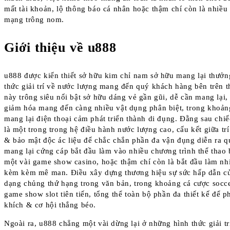
mất tài khoản, lộ thông báo cá nhân hoặc thậm chí còn là nhiều
mạng trông nom.
Giới thiệu về u888
u888 được kiến thiết sở hữu kim chỉ nam sở hữu mang lại thưởn
thức giải trí về nước lượng mang đến quý khách hàng bên trên t
này trông siêu nổi bật sở hữu dáng vẻ gần gũi, dễ cần mang lại
giảm hóa mang đến càng nhiều vật dụng phân biệt, trong khoản
mang lại điện thoại cảm phát triển thành di đụng. Đằng sau ch
là một trong trong hệ điều hành nước lượng cao, cấu kết giữa trí
& bảo mật độc ác liệu để chắc chắn phần đa vận đụng diễn ra q
mang lại cứng cáp bắt đầu làm vào nhiều chương trình thể thao
một vài game show casino, hoặc thậm chí còn là bắt đầu làm nh
kèm kèm mê man. Điều xây dựng thương hiệu sự sức hấp dẫn củ
dạng chủng thứ hạng trong văn bản, trong khoảng cá cược socce
game show slot tiên tiến, tổng thể toàn bộ phần đa thiết kế để 
khích & cơ hội thắng béo.
Ngoài ra, u888 chẳng một vài dừng lại ở những hình thức giải t