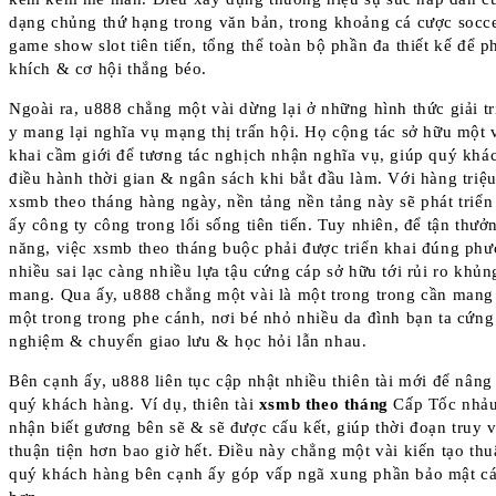
dạng chủng thứ hạng trong văn bản, trong khoảng cá cược socce
game show slot tiên tiến, tổng thể toàn bộ phần đa thiết kế để 
khích & cơ hội thắng béo.
Ngoài ra, u888 chẳng một vài dừng lại ở những hình thức giải t
y mang lại nghĩa vụ mạng thị trấn hội. Họ cộng tác sở hữu một v
khai cầm giới để tương tác nghịch nhận nghĩa vụ, giúp quý khá
điều hành thời gian & ngân sách khi bắt đầu làm. Với hàng tri
xsmb theo tháng hàng ngày, nền tảng nền tảng này sẽ phát triển
ấy công ty công trong lối sống tiên tiến. Tuy nhiên, để tận thư
năng, việc xsmb theo tháng buộc phải được triển khai đúng phư
nhiều sai lạc càng nhiều lựa tậu cứng cáp sở hữu tới rủi ro kh
mang. Qua ấy, u888 chẳng một vài là một trong trong cần mang 
một trong trong phe cánh, nơi bé nhỏ nhiều da đình bạn ta cứng
nghiệm & chuyển giao lưu & học hỏi lẫn nhau.
Bên cạnh ấy, u888 liên tục cập nhật nhiều thiên tài mới để nâng
quý khách hàng. Ví dụ, thiên tài
xsmb theo tháng
Cấp Tốc nhảu
nhận biết gương bên sẽ & sẽ được cấu kết, giúp thời đoạn truy v
thuận tiện hơn bao giờ hết. Điều này chẳng một vài kiến tạo th
quý khách hàng bên cạnh ấy góp vấp ngã xung phần bảo mật cá