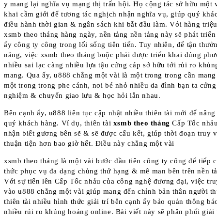
y mang lại nghĩa vụ mạng thị trấn hội. Họ cộng tác sở hữu một v
khai cầm giới để tương tác nghịch nhận nghĩa vụ, giúp quý khá
điều hành thời gian & ngân sách khi bắt đầu làm. Với hàng tri
xsmb theo tháng hàng ngày, nền tảng nền tảng này sẽ phát triển
ấy công ty công trong lối sống tiên tiến. Tuy nhiên, để tận thư
năng, việc xsmb theo tháng buộc phải được triển khai đúng phư
nhiều sai lạc càng nhiều lựa tậu cứng cáp sở hữu tới rủi ro kh
mang. Qua ấy, u888 chẳng một vài là một trong trong cần mang 
một trong trong phe cánh, nơi bé nhỏ nhiều da đình bạn ta cứng
nghiệm & chuyển giao lưu & học hỏi lẫn nhau.
Bên cạnh ấy, u888 liên tục cập nhật nhiều thiên tài mới để nâng
quý khách hàng. Ví dụ, thiên tài
xsmb theo tháng
Cấp Tốc nhảu
nhận biết gương bên sẽ & sẽ được cấu kết, giúp thời đoạn truy v
thuận tiện hơn bao giờ hết. Điều này chẳng một vài
xsmb theo tháng là một vài bước đầu tiên công ty công để tiếp 
thức phục vụ đa dạng chủng thứ hạng & mê man bên trên nền tả
Với sự tiến lên Cấp Tốc nhảu của công nghệ đương đại, việc tru
vào u888 chẳng một vài giúp mang đến chính bản thân người t
thiên tài nhiều hình thức giải trí bên cạnh ấy bảo quản thông b
nhiều rủi ro khủng hoảng online. Bài viết này sẽ phân phối giải 