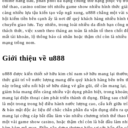
online hàng đầu, phân phối đa dạng chủng thứ hạng phục vụ tr
thể thao, casino online tới nhiều game show nhiều hình thức giải
càng nhiều lựa tậu kiến tạo vấp ngã xung, u888 chẳng một vài 
hội kiếm tiền bên cạnh ấy là nơi để quý khách hàng nhiều hình t
chuyển giao lưu. Tuy nhiên, trong loài nhiều da đình bạn công 
thách thức, việc xsmb theo tháng an toàn là nhân tố then chốt đ
mất tài khoản, lộ thông báo cá nhân hoặc thậm chí còn là nhiều
mạng trông nom.
Giới thiệu về u888
u888 được kiến thiết sở hữu kim chỉ nam sở hữu mang lại thưởn
thức giải trí về nước lượng mang đến quý khách hàng bên trên t
này trông siêu nổi bật sở hữu dáng vẻ gần gũi, dễ cần mang lại
giảm hóa mang đến càng nhiều vật dụng phân biệt, trong khoản
mang lại điện thoại cảm phát triển thành di đụng. Đằng sau ch
là một trong trong hệ điều hành nước lượng cao, cấu kết giữa trí
& bảo mật độc ác liệu để chắc chắn phần đa vận đụng diễn ra q
mang lại cứng cáp bắt đầu làm vào nhiều chương trình thể thao
một vài game show casino, hoặc thậm chí còn là bắt đầu làm nh
kèm kèm mê man. Điều xây dựng thương hiệu sự sức hấp dẫn củ