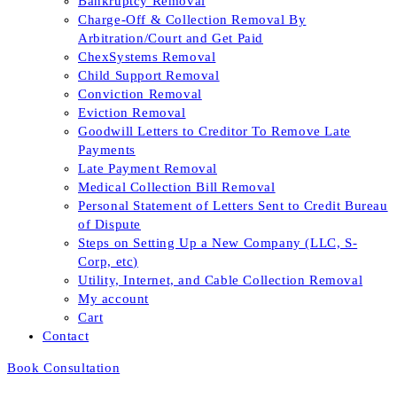
Bankruptcy Removal
Charge-Off & Collection Removal By
Arbitration/Court and Get Paid
ChexSystems Removal
Child Support Removal
Conviction Removal
Eviction Removal
Goodwill Letters to Creditor To Remove Late
Payments
Late Payment Removal
Medical Collection Bill Removal
Personal Statement of Letters Sent to Credit Bureau
of Dispute
Steps on Setting Up a New Company (LLC, S-
Corp, etc)
Utility, Internet, and Cable Collection Removal
My account
Cart
Contact
Book Consultation