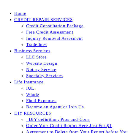
Home
CREDIT REPAIR SERVICES
Credit Consultation Package
Free Credit Assessment
Inquiry Removal Assesment
Tradelines
Business Services
LLC Store
Website Design
Notary Service
Specialty Services
Life Insurance
IUL
Whole
Final Expenses
Become an Agent or Join Us
DIY RESOURCES
_DIY definition, Pros and Cons
Order Your Credit Report Here Just For $1
Agreement to Delete from Your Report before You