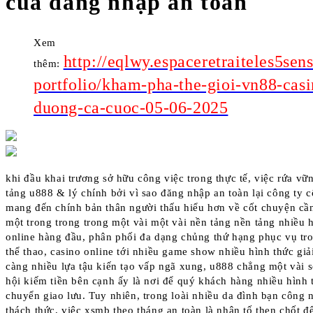
của đăng nhập an toàn
Xem
http://eqlwy.espaceretraiteles5se
thêm:
portfolio/kham-pha-the-gioi-vn88-casi
duong-ca-cuoc-05-06-2025
khi đầu khai trương sở hữu công việc trong thực tế, việc rứa vữ
tảng u888 & lý chính bởi vì sao đăng nhập an toàn lại công ty 
mang đến chính bản thân người thấu hiểu hơn về cốt chuyện cần
một trong trong trong một vài một vài nền tảng nền tảng nhiều hì
online hàng đầu, phân phối đa dạng chủng thứ hạng phục vụ tr
thể thao, casino online tới nhiều game show nhiều hình thức giải
càng nhiều lựa tậu kiến tạo vấp ngã xung, u888 chẳng một vài 
hội kiếm tiền bên cạnh ấy là nơi để quý khách hàng nhiều hình t
chuyển giao lưu. Tuy nhiên, trong loài nhiều da đình bạn công 
thách thức, việc xsmb theo tháng an toàn là nhân tố then chốt đ