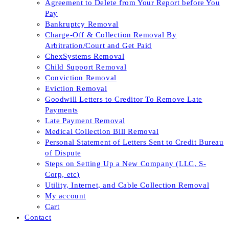
Agreement to Delete from Your Report before You
Pay
Bankruptcy Removal
Charge-Off & Collection Removal By
Arbitration/Court and Get Paid
ChexSystems Removal
Child Support Removal
Conviction Removal
Eviction Removal
Goodwill Letters to Creditor To Remove Late
Payments
Late Payment Removal
Medical Collection Bill Removal
Personal Statement of Letters Sent to Credit Bureau
of Dispute
Steps on Setting Up a New Company (LLC, S-
Corp, etc)
Utility, Internet, and Cable Collection Removal
My account
Cart
Contact