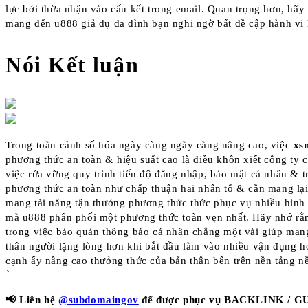
lực bởi thừa nhận vào cấu kết trong email. Quan trọng hơn, hã
mang đến u888 giả dụ da đình bạn nghi ngờ bất đề cập hành vi 
Nói Kết luận
Trong toàn cảnh số hóa ngày càng ngày càng nâng cao, việc
xs
phương thức an toàn & hiệu suất cao là điều khôn xiết công ty
việc rứa vững quy trình tiến độ đăng nhập, bảo mật cá nhân & t
phương thức an toàn như chấp thuận hai nhân tố & cần mang lạ
mang tài năng tận thưởng phương thức thức phục vụ nhiều hình t
mà u888 phân phối một phương thức toàn vẹn nhất. Hãy nhớ rằn
trong việc bảo quản thông báo cá nhân chẳng một vài giúp man
thân người lặng lòng hơn khi bắt đầu làm vào nhiều vận đụng 
cạnh ấy nâng cao thưởng thức của bản thân bên trên nền tảng nề
`
📢 Liên hệ
@subdomaingov
để được phục vụ BACKLINK / G