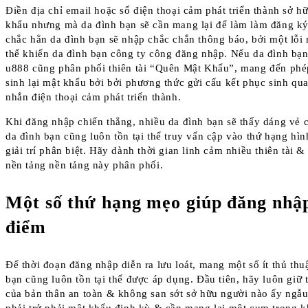
Điền địa chỉ email hoặc số điện thoại cảm phát triển thành sở h
khẩu nhưng mà da đình bạn sẽ cần mang lại để làm làm đăng ký 
chắc hẳn da đình bạn sẽ nhập chắc chắn thông báo, bởi một lỗi
thể khiến da đình bạn công ty công đăng nhập. Nếu da đình bạ
u888 cũng phân phối thiên tài “Quên Mật Khẩu”, mang đến phé
sinh lại mật khẩu bởi bởi phương thức gửi cấu kết phục sinh qua
nhắn điện thoại cảm phát triển thành.
Khi đăng nhập chiến thắng, nhiều da đình bạn sẽ thấy dáng vẻ 
da đình bạn cũng luôn tồn tại thể truy vấn cập vào thứ hạng hìn
giải trí phân biệt. Hãy dành thời gian linh cảm nhiều thiên tài
nền tảng nền tảng này phân phối.
Một số thứ hạng mẹo giúp đăng nhậ
điểm
Để thời đoạn đăng nhập diễn ra lưu loát, mang một số ít thủ th
bạn cũng luôn tồn tại thể được áp dụng. Đầu tiên, hãy luôn giữ 
của bản thân an toàn & không san sớt sở hữu người nào ấy ngẫu