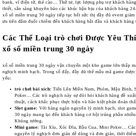
bank, ví điện tử, thẻ cào… Thứ tư, lực lượng phụ trợ khách hàn
thiết, sẵn sàng khuyên bảo các khúc bận bịu của khách hàng 24/
xổ số miền trung 30 ngày tiếp tục hết sức thị đầy đủ event giả
ưu tiên đắm đuối chiếm đến khách hàng bắt đầu và khách hàng t
Các Thể Loại trò chơi Được Yêu Th
xổ số miền trung 30 ngày
xổ số miền trung 30 ngày vận chuyển một kho game lớn thấp m
nghịch minh bạch. Trong số đấy, đầy đủ thể mẫu mã game được 
yếu:
trò chơi bài xích:
Tiến Lên Miền Nam, Phỏm, Mậu Binh, S
Poker… Các trò nghịch này sự đòi hỏi khách hàng đề xuất
thuật, cách khắc phục thực hiện và hào kiệt phán đoán thấ
Slot game:
Với hàng ngàn nguyên lý minh bạch, slot game
30 ngày mang lại đến khách hàng cơ hội trúng phần nhiều
Khủng tưởng.
Mini game:
Tài Xỉu, Xóc Đĩa, Bầu Cua, Mini Poker… Các 
nguyên lý nghịch đơn giản dễ dàng và đơn giản, thời điể