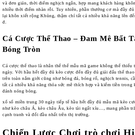
và đơn giản, thời điểm nghịch ngắn, hợp mang khách hàng khôn
nhiều thời điểm nhàn rỗi. Tuy nhiên, phần thưởng cơ mà đầy đ
lại khôn xiết rộng Khủng, thậm chí tất cả nhiều khả năng lên đ
đ.
Cá Cược Thể Thao – Đam Mê Bất Tậ
Bóng Tròn
Cá cược thể thao là nhân thể thể mẫu mã game không thể thiếu t
ngày. Với hầu hết đầy đủ kèo cược đến đầy đủ giải đấu thể tha
trên toàn nắm giới cũng như bóng đá, bóng rổ, nghịch tennis, 
tất cả nhiều khả năng thỏa sức mê thích hợp và kiếm tiền tron
đánh nóng bỏng.
xổ số miền trung 30 ngày tiếp tế hầu hết đầy đủ mẫu mã kèo c
như kèo châu Á, kèo châu Âu, kèo tài ngất xỉu…, mang phần tr
cạnh tranh và đối đầu nhất trên thị trường.
Chiến Lược Chơi trò chơi H