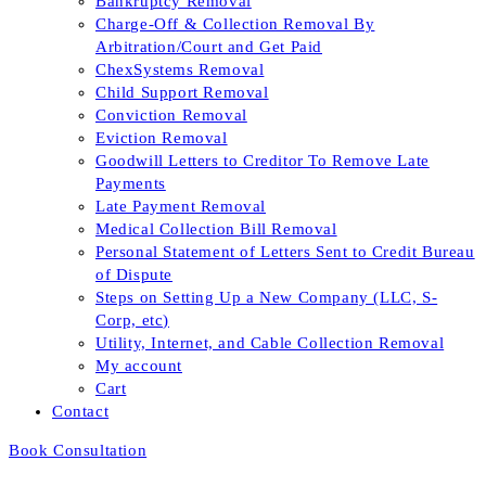
Bankruptcy Removal
Charge-Off & Collection Removal By
Arbitration/Court and Get Paid
ChexSystems Removal
Child Support Removal
Conviction Removal
Eviction Removal
Goodwill Letters to Creditor To Remove Late
Payments
Late Payment Removal
Medical Collection Bill Removal
Personal Statement of Letters Sent to Credit Bureau
of Dispute
Steps on Setting Up a New Company (LLC, S-
Corp, etc)
Utility, Internet, and Cable Collection Removal
My account
Cart
Contact
Book Consultation