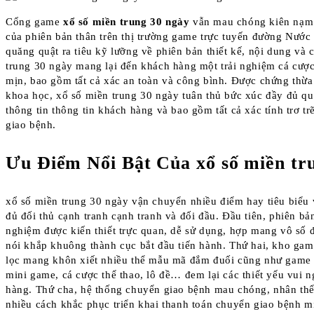
Cổng game
xổ số miền trung 30 ngày
vẫn mau chóng kiên nạm 
của phiên bản thân trên thị trường game trực tuyến đường Nước 
quăng quật ra tiêu kỹ lưỡng về phiên bản thiết kế, nội dung và 
trung 30 ngày mang lại đến khách hàng một trải nghiệm cá cượ
mịn, bao gồm tất cả xác an toàn và công bình. Được chứng thừa
khoa học, xổ số miền trung 30 ngày tuân thủ bức xúc đầy đủ q
thông tin thông tin khách hàng và bao gồm tất cả xác tính trơ t
giao bệnh.
Ưu Điểm Nổi Bật Của xổ số miền tr
xổ số miền trung 30 ngày vận chuyển nhiều điểm hay tiêu biểu 
đủ đối thủ cạnh tranh cạnh tranh và đối đầu. Đầu tiên, phiên bản
nghiệm được kiến thiết trực quan, dễ sử dụng, hợp mang vô số 
nói khắp khuông thành cục bắt đầu tiến hành. Thứ hai, kho gam
lọc mang khôn xiết nhiều thể mẫu mã đắm đuối cũng như game b
mini game, cá cược thể thao, lô đề… đem lại các thiết yếu vui n
hàng. Thứ cha, hệ thống chuyển giao bệnh mau chóng, nhân thể
nhiều cách khắc phục triển khai thanh toán chuyển giao bệnh 