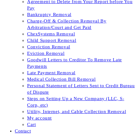
Agreement to Delete from Your Report before You
Pay
Bankruptcy Removal
Charge-Off & Collection Removal By
Arbitration/Court and Get Paid
ChexSystems Removal
Child Support Removal
Conviction Removal
Eviction Removal
Goodwill Letters to Creditor To Remove Late
Payments
Late Payment Removal
Medical Collection Bill Removal
Personal Statement of Letters Sent to Credit Bureau
of Dispute
Steps on Setting Up a New Company (LLC, S-
Corp, etc)
Utility, Internet, and Cable Collection Removal
My account
Cart
Contact