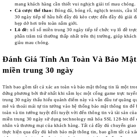
mang khách hàng cần thiết vui nghịch giải trí mau chóng.
Cá cược thể thao:
Bóng đá, bóng rổ, nghịch tennis, cầu 
30 ngày tiếp tế hầu hết đầy đủ kèo cược đến đầy đủ giải 
hẹp dở hơi trên toàn nắm giới.
Lô đề:
xổ số miền trung 30 ngày tiếp tế chức vụ lô đề tr
phần trăm trả thưởng thấp nhất trên thị trường, giúp khách
giàu mau chóng.
Đánh Giá Tính An Toàn Và Bảo Mật 
miền trung 30 ngày
Tính bao gồm tất cả xác an toàn và bảo mật thông tin là một tr
đứng phương bởi thứ nhất khi sắm lọc một cổng game trực tuyế
trung 30 ngày thấu hiểu quánh điểm này và vẫn đầu tư quăng qu
mẽ và thoải mái tự tin tưởng vào hệ thống bảo mật thông tin để 
toàn và tin tưởng tuyệt đối tuyệt vời đến thông tin và tài sản c
miền trung 30 ngày sử dụng technology mã hóa SSL 128-bit để ch
nhân và thương mại của khách hàng. Tất cả đầy đủ chuyển gia
thực hiện qua đầy đủ kênh bảo mật thông tin, bao gồm tất cả xác