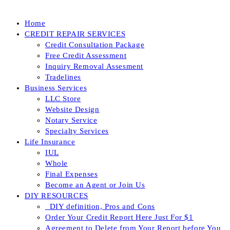
Home
CREDIT REPAIR SERVICES
Credit Consultation Package
Free Credit Assessment
Inquiry Removal Assesment
Tradelines
Business Services
LLC Store
Website Design
Notary Service
Specialty Services
Life Insurance
IUL
Whole
Final Expenses
Become an Agent or Join Us
DIY RESOURCES
_DIY definition, Pros and Cons
Order Your Credit Report Here Just For $1
Agreement to Delete from Your Report before You