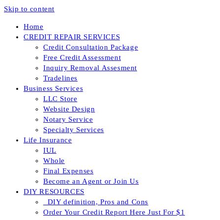
Skip to content
Home
CREDIT REPAIR SERVICES
Credit Consultation Package
Free Credit Assessment
Inquiry Removal Assesment
Tradelines
Business Services
LLC Store
Website Design
Notary Service
Specialty Services
Life Insurance
IUL
Whole
Final Expenses
Become an Agent or Join Us
DIY RESOURCES
_DIY definition, Pros and Cons
Order Your Credit Report Here Just For $1