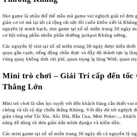
Slot game là nhân thể thể mẫu mã game vui nghịch giải trí đơn 
giản cơ cơ mà lại tất cả rộng rãi sức lôi cuốn khôn xiết là Khủ
nguyên lý minh bạch, slot game tại xổ số miền trung 30 ngày m
cơ hội trúng phần nhiều phần thưởng jackpot Khủng tưởng.
Các nguyên lý slot tại xổ số miền trung 30 ngày được kiến thiết
quan gần cạnh, tiếng động chân thực và đầy đủ thành tựu lạ lù
vòng quay không tính chi phí, quan trọng lạ lùng Wild, quan tr
Mini trò chơi – Giải Trí cấp đến tốc
Thắng Lớn
Mini trò chơi là sắm lọc tuyệt vời đến khách hàng cần thiết vui 
chóng và tất cả dịp chiến thắng Khủng. Với đầy đủ trò nghịch 
giản cũng như Tài Xỉu, Xóc Đĩa, Bầu Cua, Mini Poker…, khách 
năng dễ dàng và đơn giản dấn mình đụng̀o và kiếm tiền.
Các mini game tại xổ số miền trung 30 ngày tất cả nguyên lý n