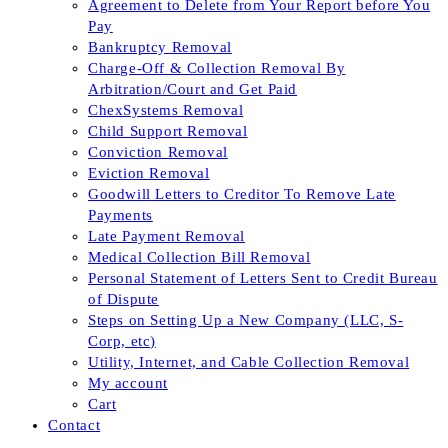
Agreement to Delete from Your Report before You
Pay
Bankruptcy Removal
Charge-Off & Collection Removal By
Arbitration/Court and Get Paid
ChexSystems Removal
Child Support Removal
Conviction Removal
Eviction Removal
Goodwill Letters to Creditor To Remove Late
Payments
Late Payment Removal
Medical Collection Bill Removal
Personal Statement of Letters Sent to Credit Bureau
of Dispute
Steps on Setting Up a New Company (LLC, S-
Corp, etc)
Utility, Internet, and Cable Collection Removal
My account
Cart
Contact