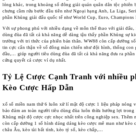
lỏng khác, trong khoảng số đông giải quán quân dân tộc phiên b
chưng cầm rứa bước đầu tiên như Ngoại hạng Anh, La Liga, Ser
phần Khủng giải đấu quốc tế như World Cup, Euro, Champions
Với sự phong phú với nhiều dạng về môn thể thao với giải đấu, 
dùng đùa đã tất cả khả năng dễ dàng tậu thấy phần Khủng sự ki
trường với tri thức của phiên bản thân. WW88 còn cấp dưỡng s
tin cực cẩn thận về số đông màn chiến như đội hình, thống con g
đầu,… giúp người tiêu dùng đùa đã tất cả khả năng đưa ra phầ
cứng quyết cá cược ví dụ nhất.
Tỷ Lệ Cược Cạnh Tranh với nhiều p
Kèo Cược Hấp Dẫn
xổ số miền nam thứ 6 luôn xử lí mật độ cược 1 liệu pháp nóng v
bảo đảm an toàn người tiêu dùng đùa luôn thừa hưởng lợi tron
Khủng mật độ cược cực nhọc nhất trên công nghiệp sex. Thêm
còn cấp dưỡng 1 số hình dáng dáng kèo cược mê man như kèo 
châu Âu, kèo tài bất tỉnh, kèo tỷ số, kèo chấp,…