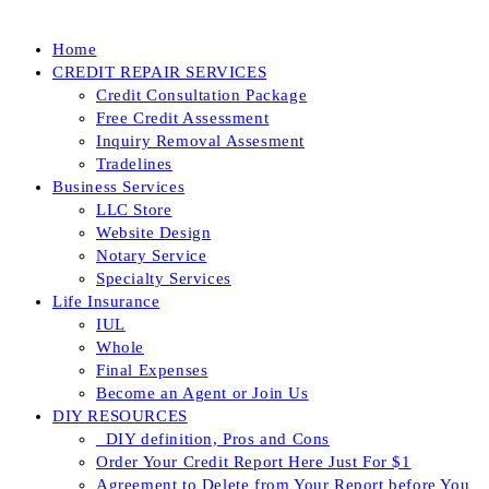
Home
CREDIT REPAIR SERVICES
Credit Consultation Package
Free Credit Assessment
Inquiry Removal Assesment
Tradelines
Business Services
LLC Store
Website Design
Notary Service
Specialty Services
Life Insurance
IUL
Whole
Final Expenses
Become an Agent or Join Us
DIY RESOURCES
_DIY definition, Pros and Cons
Order Your Credit Report Here Just For $1
Agreement to Delete from Your Report before You