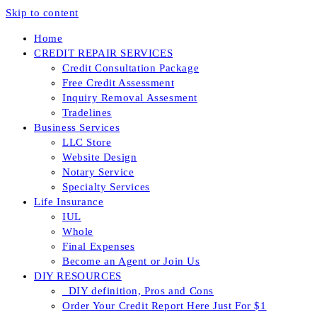
Skip to content
Home
CREDIT REPAIR SERVICES
Credit Consultation Package
Free Credit Assessment
Inquiry Removal Assesment
Tradelines
Business Services
LLC Store
Website Design
Notary Service
Specialty Services
Life Insurance
IUL
Whole
Final Expenses
Become an Agent or Join Us
DIY RESOURCES
_DIY definition, Pros and Cons
Order Your Credit Report Here Just For $1