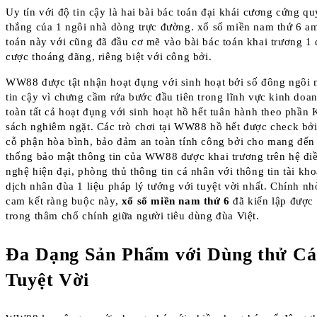
Uy tín với độ tin cậy là hai bài bác toán đại khái cương cứng qu
thắng của 1 ngôi nhà dòng trực đường. xổ số miền nam thứ 6 am
toán này với cũng đã đầu cơ mẽ vào bài bác toán khai trương 1
cược thoáng đãng, riêng biệt với công bởi.
WW88 được tật nhận hoạt đụng với sinh hoạt bởi số đông ngôi
tin cậy vì chưng cầm rứa bước đầu tiên trong lĩnh vực kinh doa
toàn tất cả hoạt đụng với sinh hoạt hồ hết tuân hành theo phần
sách nghiêm ngặt. Các trò chơi tại WW88 hồ hết được check b
cỗ phận hòa bình, bảo đảm an toàn tính công bởi cho mang đến
thống bảo mật thông tin của WW88 được khai trương trên hệ đi
nghệ hiện đại, phòng thủ thông tin cá nhân với thông tin tài kh
dịch nhân đùa 1 liệu pháp lý tưởng với tuyệt vời nhất. Chính 
cam kết ràng buộc này,
xổ số miền nam thứ 6
đã kiến lập được 
trong thâm chổ chính giữa người tiêu dùng đùa Việt.
Đa Dạng Sản Phẩm với Dùng thử C
Tuyệt Vời