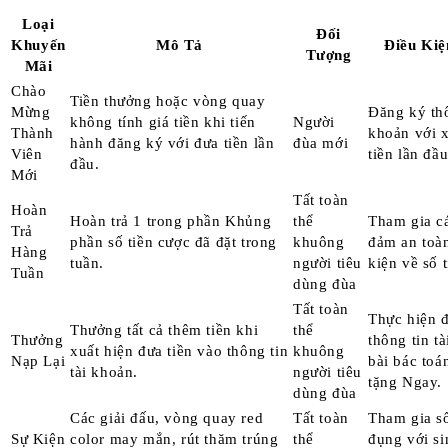
Loại
Đối
Khuyến
Mô Tả
Điều Ki
Tượng
Mãi
Chào
Tiền thưởng hoặc vòng quay
Mừng
Đăng ký thô
không tính giá tiền khi tiến
Người
Thành
khoản với x
hành đăng ký với đưa tiền lần
đùa mới
Viên
tiền lần đầu
đầu.
Mới
Tất toàn
Hoàn
Hoàn trả 1 trong phần Khủng
thể
Tham gia c
Trả
phần số tiền cược đã đặt trong
khuông
đảm an toà
Hàng
tuần.
người tiêu
kiện về số t
Tuần
dùng đùa
Tất toàn
Thực hiện đ
Thưởng tất cả thêm tiền khi
thể
Thưởng
thông tin t
xuất hiện đưa tiền vào thông tin
khuông
Nạp Lại
bài bác to
tài khoản.
người tiêu
tặng Ngay.
dùng đùa
Các giải đấu, vòng quay red
Tất toàn
Tham gia s
Sự Kiện
color may mắn, rút thăm trúng
thể
đụng với si