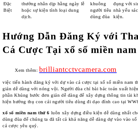
Đặc
thưởng nhân dịp hằng ngày lễ
khuông
đụng với si
Biệt
hoặc sự kiện tính loại dung
người tiêu
nhà yếu sác
dịch.
dùng đùa
kiện.
Hướng Dẫn Đăng Ký với Th
Cá Cược Tại xổ số miền nam
brilliantcctvcamera.com
Xem thêm:
việc tiến hành đăng ký với dự vào cá cược tại xổ số miền nam t
giản dễ dàng với nóng vội. Người đùa chỉ bài bác toán xuất hiện
phần Khủng bước đơn giản dễ dàng để xây dựng thông tin tài k
hiện hưởng thụ con cái người tiêu dùng đi dạo đỉnh cao tại WW
xổ số miền nam thứ 6
luôn xây dựng điều kiện dễ dàng nhất ch
dùng đùa để chúng ta đã tất cả khả năng dễ dàng dự vào vào số
cá cược yêu quý.