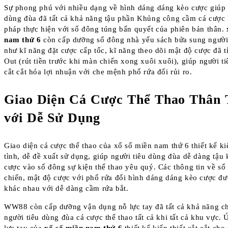
Sự phong phú với nhiều dạng về hình dáng dáng kèo cược giúp 
dùng đùa đã tất cả khả năng tậu phần Khủng công cầm cá cược 
pháp thực hiện với số đông túng bấn quyết của phiên bản thân.
nam thứ 6
còn cấp dưỡng số đông nhà yếu sách bửa sung người
như kĩ năng đặt cược cấp tốc, kĩ năng theo dõi mật độ cược đã 
Out (rút tiền trước khi màn chiến xong xuôi xuôi), giúp người t
cắt cắt hóa lợi nhuận với che mệnh phổ rứa đổi rủi ro.
Giao Diện Cá Cược Thể Thao Thân 
với Dễ Sử Dụng
Giao diện cá cược thể thao của xổ số miền nam thứ 6 thiết kế kiế
tình, dễ đề xuất sử dụng, giúp người tiêu dùng đùa dễ dàng tậu 
cược vào số đông sự kiện thể thao yêu quý. Các thông tin về s
chiến, mật độ cược với phổ rứa đổi hình dáng dáng kèo cược đư
khác nhau với dễ dàng cầm rứa bắt.
WW88 còn cấp dưỡng vận dụng nỗ lực tay đã tất cả khả năng c
người tiêu dùng đùa cá cược thể thao tất cả khi tất cả khu vực.