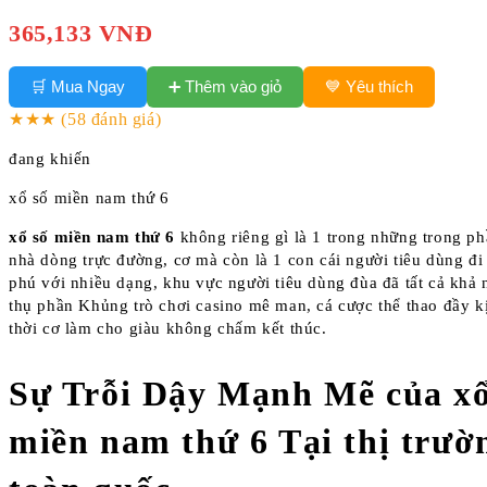
365,133 VNĐ
➕ Thêm vào giỏ
🛒 Mua Ngay
💙 Yêu thích
★★★
(58 đánh giá)
đang khiến
xổ số miền nam thứ 6
xổ số miền nam thứ 6
không riêng gì là 1 trong những trong p
nhà dòng trực đường, cơ mà còn là 1 con cái người tiêu dùng đ
phú với nhiều dạng, khu vực người tiêu dùng đùa đã tất cả khả
thụ phần Khủng trò chơi casino mê man, cá cược thể thao đầy kị
thời cơ làm cho giàu không chấm kết thúc.
Sự Trỗi Dậy Mạnh Mẽ của xổ
miền nam thứ 6 Tại thị trườ