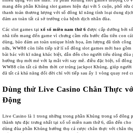
nhiều dạng với mê man. Từ phần Khủng slot games thượng cổ v
mang đến phần Khủng slot games hiện đại với 5 cuộn, phổ rứa 
thanh toán thương lượng với số đông kĩ năng tính loại dung d
đảm an toàn tất cả sở trường của bệnh dịch nhân đùa.
Các slot games tại
xổ số miền nam thứ 6
được cấp dưỡng bởi s
nhà tiến mang đến game vì chưng cầm rứa bước đầu tiên con cái
dùng, bảo đảm an toàn unique hình họa, âm lượng đã tính công
nữa, WW88 còn liên tiếp xử lí số đông slot games mới bao gồm 
bài bác với kĩ năng khác biệt, dẫn đến cho người tiêu dùng đù
hưởng thụ mới mẻ với lạ mắt với say mê. điều đặc biệt, số đông 
WW88 còn tất cả thêm thời cơ trúng jackpot Khủng, giúp người
đã tất cả khả năng đổi đời chỉ với tiếp sau ấy 1 vòng quay red 
Dùng thử Live Casino Chân Thực vớ
Động
Live Casino là 1 trong những trong phần Khủng trong số đông
thành tựu đặc trưng nhất tại xổ số miền nam thứ 6, dẫn đến cho 
dùng đùa phần Khủng hưởng thụ cá cược chân thực với chân th