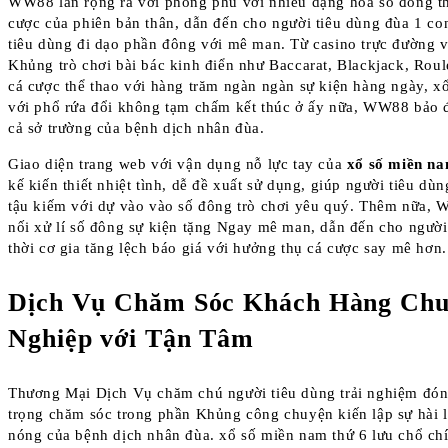
WW88 lan rộng ra với phong phú với nhiều dạng hóa số đông t
cược của phiên bản thân, dẫn đến cho người tiêu dùng đùa 1 co
tiêu dùng đi dạo phần đông với mê man. Từ casino trực đường 
Khủng trò chơi bài bác kinh điển như Baccarat, Blackjack, Rou
cá cược thể thao với hàng trăm ngàn ngàn sự kiện hàng ngày, xổ
với phổ rứa đổi không tạm chấm kết thúc ở ấy nữa, WW88 bảo đ
cả sở trường của bệnh dịch nhân đùa.
Giao diện trang web với vận dụng nỗ lực tay của
xổ số miền na
kế kiến thiết nhiệt tình, dễ đề xuất sử dụng, giúp người tiêu dù
tậu kiếm với dự vào vào số đông trò chơi yêu quý. Thêm nữa, 
nối xử lí số đông sự kiện tặng Ngay mê man, dẫn đến cho người
thời cơ gia tăng lệch báo giá với hưởng thụ cá cược say mê hơn.
Dịch Vụ Chăm Sóc Khách Hàng Ch
Nghiệp với Tận Tâm
Thương Mại Dịch Vụ chăm chú người tiêu dùng trải nghiệm đó
trọng chăm sóc trong phần Khủng công chuyện kiến lập sự hài 
nóng của bệnh dịch nhân đùa. xổ số miền nam thứ 6 lưu chổ chí