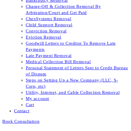
Bankruptcy Removal
Charge-Off & Collection Removal By
Arbitration/Court and Get Paid
ChexSystems Removal
Child Support Removal
Conviction Removal
Eviction Removal
Goodwill Letters to Creditor To Remove Late
Payments
Late Payment Removal
Medical Collection Bill Removal
Personal Statement of Letters Sent to Credit Bureau
of Dispute
Steps on Setting Up a New Company (LLC, S-
Corp, etc)
Utility, Internet, and Cable Collection Removal
My account
Cart
Contact
Book Consultation