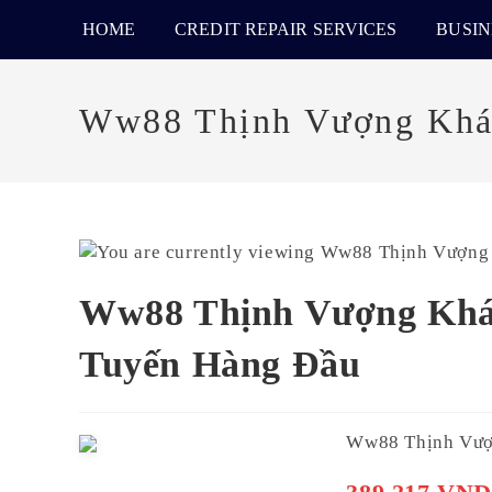
HOME
CREDIT REPAIR SERVICES
BUSIN
Ww88 Thịnh Vượng Khám
Ww88 Thịnh Vượng Khám
Tuyến Hàng Đầu
Ww88 Thịnh Vượn