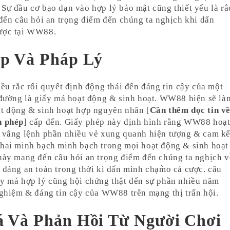
Sự đầu cơ bạo dạn vào hợp lý bảo mật cũng thiết yếu là rắ
đến câu hỏi an trọng điểm đến chúng ta nghịch khi dấn
cược tại WW88.
ép Và Pháp Lý
ều rắc rối quyết định động thái đến đáng tin cậy của một
 đường là giấy má hoạt động & sinh hoạt. WW88 hiện sẽ là
t động & sinh hoạt hợp nguyên nhân [
Cần thêm đọc tin v
n phép
] cấp đến. Giấy phép này định hình rằng WW88 hoạ
 vâng lệnh phần nhiều vẻ xung quanh hiện tượng & cam kế
hai minh bạch minh bạch trong mọi hoạt động & sinh hoạt
này mang đến câu hỏi an trọng điểm đến chúng ta nghịch v
đáng an toàn trong thời kì dấn mình chạm̀o cá cược. câu
y má hợp lý cũng hội chứng thật đến sự phần nhiều năm
nghiệm & đáng tin cậy của WW88 trên mạng thị trấn hội.
 Và Phản Hồi Từ Người Chơi