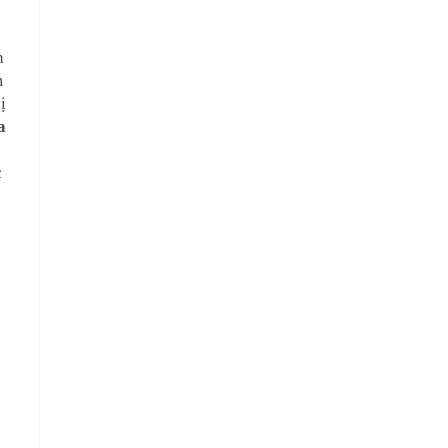
n
m
ị
a
c