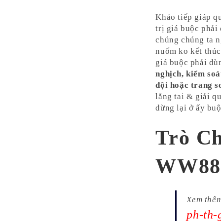
Khảo tiếp giáp q
trị giá buộc phả
chúng chúng ta n
nuốm ko kết thúc
giá buộc phải dùn
nghịch, kiểm soá
đội hoặc trang s
lắng tai & giải q
dừng lại ở ấy bu
Trò C
WW88
Xem thê
ph-th-