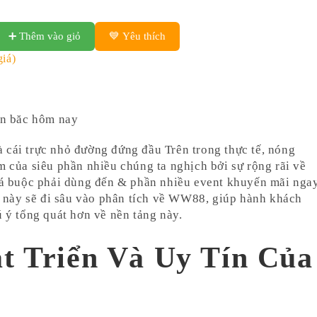
➕ Thêm vào giỏ
💙 Yêu thích
giá)
ên băc hôm nay
cái trực nhỏ đường đứng đầu Trên trong thực tế, nóng
m của siêu phần nhiều chúng ta nghịch bởi sự rộng rãi về
iá buộc phải dùng đến & phần nhiều event khuyến mãi nga
ết này sẽ đi sâu vào phân tích về WW88, giúp hành khách
 ý tổng quát hơn về nền tảng này.
t Triển Và Uy Tín Của