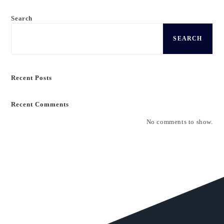
Search
SEARCH
Recent Posts
Recent Comments
No comments to show.