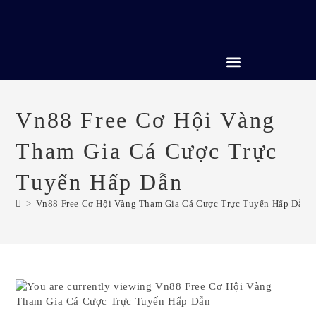
CREDIT REPAIR SERVICES
Vn88 Free Cơ Hội Vàng
Tham Gia Cá Cược Trực
Tuyến Hấp Dẫn
>
Vn88 Free Cơ Hội Vàng Tham Gia Cá Cược Trực Tuyến Hấp Dẫn