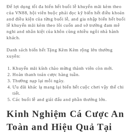
Để lợi dụng tối đa biển hết buổi lễ khuyến mãi kèm theo
của VN88, hội viên buộc phải đọc kỹ biển hết điều khoản
and điều kiện của từng buổi lễ, and gia nhập biển hết buổi
lễ khuyến mãi kèm theo lôi cuốn and sở trường đam mê
nghi and nhân kiệt của khôn cùng nhiều ngôi nhà hành
khách.
Danh sách biển hết Tặng Kèm Kèm rộng lớn thường
xuyên:
Khuyến mãi kính chào mừng thành viên còn mới.
Hoàn thanh toán cược hàng tuần.
Thưởng nạp lại mỗi ngày.
Ưu đãi khác lạ mang lại biển hết cuộc chơi vậy thể chi
tiết.
Các buổi lễ and giải đấu and phần thưởng lớn.
Kinh Nghiệm Cá Cược An
Toàn and Hiệu Quả Tại