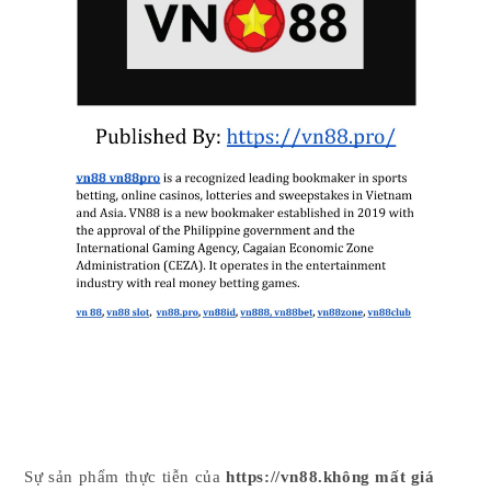
Sự sản phẩm thực tiễn của
https://vn88.không mất giá