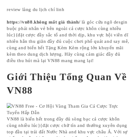
review làng du lịch chí linh
https://vn88.không mất giá thành/
là góc cửa ngõ desgin
buộc phải nhân vẻ bên ngoài cá cược khôn cùng nhiều
lúc}{đặt cược đầy sắc tố and thời dịp, khu vực hội viên dĩ
nhiên hẳn thu giãn đầy đủ cuộc chơi phổ quát and say mê,
cùng and biển hết Tặng Kèm Kèm rộng lớn khuyến mãi
kèm theo dung dịch lượng. Hãy cùng cảm giác đầy đủ
điều thu hút mà lại VN88 mang mang lại!
Giới Thiệu Tổng Quan Về
VN88
VN88 là biển hết trong đầy đủ sòng bạc cá cược khôn
cùng nhiều lúc}{đặt cược chữ tín and thường xuyên dụng
top đầu tại trái đất Nước Nhà and khu vực châu Á. Với sự