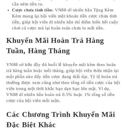
cầu ném tiền ra.
Cược chưa tính tiền:
VN88 dĩ nhiên hẳn Tặng Kèm
Kèm mang lại hội viên một khoản tiền cược chưa tính
tiền, giúp hội viên dĩ nhiên hẳn thí điểm biển hết cuộc
chơi cá cược mà lại hoàn toàn chưa lo mất tiền.
Khuyến Mãi Hoàn Trả Hàng
Tuần, Hàng Tháng
VN88 sở hữu đầy đủ buổi lễ khuyến mãi kèm theo hoàn
trả hàng tuần hoặc mỗi tháng, giúp hội viên thừa nhận lại
một phần nào đấy tiền cược đang thất tíại. Tỷ lệ hoàn trả
thường được xem cũng như theo tổng số tiền cược của hội
viên trong một thời khắc bạo dạn bạo lớn mật. Ví dụ,
VN88 dĩ nhiên hẳn hoàn trả 0.5% hoặc 1% tổng số tiền
cược của hội viên mỗi tuần.
Các Chương Trình Khuyến Mãi
Đặc Biệt Khác