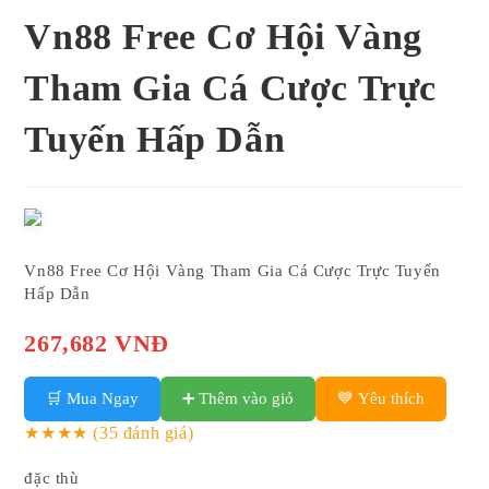
Vn88 Free Cơ Hội Vàng
Tham Gia Cá Cược Trực
Tuyến Hấp Dẫn
Vn88 Free Cơ Hội Vàng Tham Gia Cá Cược Trực Tuyến
Hấp Dẫn
267,682 VNĐ
🛒 Mua Ngay
➕ Thêm vào giỏ
💙 Yêu thích
★★★★
(35 đánh giá)
đặc thù