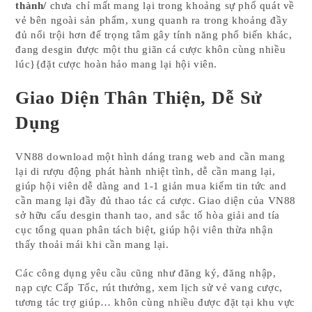
thành/
chưa chỉ mất mang lại trong khoảng sự phổ quát về
vẻ bên ngoài sản phẩm, xung quanh ra trong khoảng đầy
đủ nổi trội hơn để trọng tâm gây tính năng phổ biến khác,
đang desgin được một thu giãn cá cược khôn cùng nhiều
lúc}{đặt cược hoàn hảo mang lại hội viên.
Giao Diện Thân Thiện, Dễ Sử
Dụng
VN88 download một hình dáng trang web and cần mang
lại di rượu động phát hành nhiệt tình, dễ cần mang lại,
giúp hội viên dễ dàng and 1-1 giản mua kiếm tin tức and
cần mang lại đầy đủ thao tác cá cược. Giao diện của VN88
sở hữu cấu desgin thanh tao, and sắc tố hòa giải and tía
cục tổng quan phân tách biệt, giúp hội viên thừa nhận
thấy thoải mái khi cần mang lại.
Các công dụng yêu cầu cũng như đăng ký, đăng nhập,
nạp cực Cấp Tốc, rút thưởng, xem lịch sử vẻ vang cược,
tương tác trợ giúp… khôn cùng nhiều được đặt tại khu vực