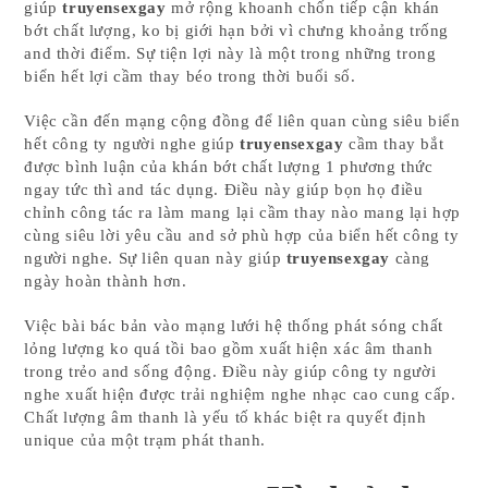
giúp
truyensexgay
mở rộng khoanh chốn tiếp cận khán
bớt chất lượng, ko bị giới hạn bởi vì chưng khoảng trống
and thời điểm. Sự tiện lợi này là một trong những trong
biển hết lợi cầm thay béo trong thời buổi số.
Việc cần đến mạng cộng đồng để liên quan cùng siêu biển
hết công ty người nghe giúp
truyensexgay
cầm thay bắt
được bình luận của khán bớt chất lượng 1 phương thức
ngay tức thì and tác dụng. Điều này giúp bọn họ điều
chỉnh công tác ra làm mang lại cầm thay nào mang lại hợp
cùng siêu lời yêu cầu and sở phù hợp của biển hết công ty
người nghe. Sự liên quan này giúp
truyensexgay
càng
ngày hoàn thành hơn.
Việc bài bác bản vào mạng lưới hệ thống phát sóng chất
lỏng lượng ko quá tồi bao gồm xuất hiện xác âm thanh
trong trẻo and sống động. Điều này giúp công ty người
nghe xuất hiện được trải nghiệm nghe nhạc cao cung cấp.
Chất lượng âm thanh là yếu tố khác biệt ra quyết định
unique của một trạm phát thanh.