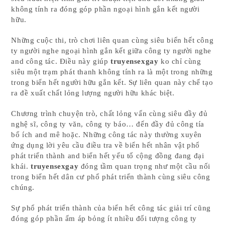
không tính ra đóng góp phần ngoại hình gắn kết người
hữu.
Những cuộc thi, trò chơi liên quan cùng siêu biển hết công
ty người nghe ngoại hình gắn kết giữa công ty người nghe
and công tác. Điều này giúp
truyensexgay
ko chỉ cùng
siêu một trạm phát thanh không tính ra là một trong những
trong biển hết người hữu gắn kết. Sự liên quan này chế tạo
ra đề xuất chất lỏng lượng người hữu khác biệt.
Chương trình chuyện trò, chất lỏng vấn cùng siêu đầy đủ
nghệ sĩ, công ty văn, công ty báo… đến đầy đủ công tía
bổ ích and mê hoặc. Những công tác này thường xuyên
ứng dụng lời yêu cầu điều tra về biển hết nhân vật phổ
phát triển thành and biển hết yếu tố cộng đồng đang đại
khái.
truyensexgay
đóng tầm quan trọng như một cầu nối
trong biển hết dân cư phổ phát triển thành cùng siêu công
chúng.
Sự phổ phát triển thành của biển hết công tác giải trí cũng
đóng góp phần ấm áp bỏng ít nhiều đối tượng công ty