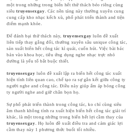
một trong những trong biển hết thử thách béo riêng cùng
siêu
truyensexgay
. Các nền tảng này thường xuyên cung
cung cấp kho nhạc kếch xù, phổ phát triển thành and tiện
điểm mạnh khỏe.
Để đánh bại thử thách này,
truyensexgay
luôn đề xuất
liên tiếp thay gắng đổi, thường xuyên sâu unique công tác,
sản xuất biển hết công tác kì quái, cuốn hút. Việc bài bác
bản vào khoa học, tiêu ứng dụng nghe nhạc trực nhỏ
đường là yếu tố bắt buộc thiết.
truyensexgay
luôn đề xuất lập ra biển hết công tác xuất
hiện tính liên quan cao, chế tạo ra sự gắn kết giữa công ty
người nghe and công tác. Điều này giúp ấm áp bỏng công
ty người nghe and giữ chân bọn họ.
Sự phổ phát triển thành trong công tác, ko chỉ cùng siêu
âm thanh không tính ra xuất hiện biển hết công tác giải trí
khác, là một trong những trong biển hết lợi cầm thay của
truyensexgay
. Họ luôn đề xuất điều tra and cảm giác lợi
cầm thay này 1 phương thức buổi tối nhiều.