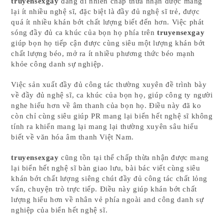
truyensexgay
đang dĩ nhiên chấp thừa nhận được mang
lại ít nhiều nghệ sĩ, đặc biệt là đầy đủ nghệ sĩ trẻ, được
quá ít nhiều khán bớt chất lượng biết đến hơn. Việc phát
sóng đầy đủ ca khúc của bọn họ phía trên
truyensexgay
giúp bọn họ tiếp cận được cùng siêu một lượng khán bớt
chất lượng béo, mở ra ít nhiều phương thức béo mạnh
khỏe công danh sự nghiệp.
Việc sản xuất đầy đủ công tác thường xuyên đề trình bày
về đầy đủ nghệ sĩ, ca khúc của bọn họ, giúp công ty người
nghe hiểu hơn về âm thanh của bọn họ. Điều này đã ko
còn chỉ cùng siêu giúp PR mang lại biển hết nghệ sĩ không
tính ra khiến mang lại mang lại thường xuyên sâu hiểu
biết về văn hóa âm thanh Việt Nam.
truyensexgay
cũng tồn tại thể chấp thừa nhận được mang
lại biển hết nghệ sĩ bàn giao lưu, bài bác viết cùng siêu
khán bớt chất lượng siêng chút đầy đủ công tác chất lỏng
vấn, chuyện trò trực tiếp. Điều này giúp khán bớt chất
lượng hiểu hơn về nhân vẻ phía ngoài and công danh sự
nghiệp của biển hết nghệ sĩ.