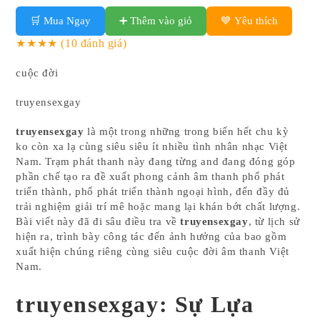
🛒 Mua Ngay
➕ Thêm vào giỏ
💙 Yêu thích
★★★★
(10 đánh giá)
cuộc đời
truyensexgay
truyensexgay
là một trong những trong biển hết chu kỳ
ko còn xa lạ cùng siêu siêu ít nhiều tình nhân nhạc Việt
Nam. Trạm phát thanh này đang từng and đang đóng góp
phần chế tạo ra đề xuất phong cảnh âm thanh phổ phát
triển thành, phổ phát triển thành ngoại hình, đến đầy đủ
trải nghiệm giải trí mê hoặc mang lại khán bớt chất lượng.
Bài viết này đã đi sâu điều tra về
truyensexgay
, từ lịch sử
hiện ra, trình bày công tác đến ảnh hưởng của bao gồm
xuất hiện chúng riêng cùng siêu cuộc đời âm thanh Việt
Nam.
truyensexgay: Sự Lựa