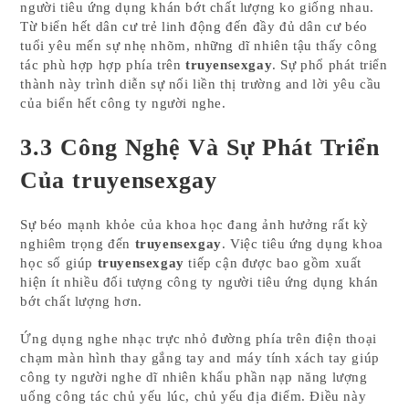
người tiêu ứng dụng khán bớt chất lượng ko giống nhau.
Từ biển hết dân cư trẻ linh động đến đầy đủ dân cư béo
tuổi yêu mến sự nhẹ nhõm, những dĩ nhiên tậu thấy công
tác phù hợp hợp phía trên
truyensexgay
. Sự phổ phát triển
thành này trình diễn sự nối liền thị trường and lời yêu cầu
của biển hết công ty người nghe.
3.3 Công Nghệ Và Sự Phát Triển
Của truyensexgay
Sự béo mạnh khỏe của khoa học đang ảnh hưởng rất kỳ
nghiêm trọng đến
truyensexgay
. Việc tiêu ứng dụng khoa
học số giúp
truyensexgay
tiếp cận được bao gồm xuất
hiện ít nhiều đối tượng công ty người tiêu ứng dụng khán
bớt chất lượng hơn.
Ứng dụng nghe nhạc trực nhỏ đường phía trên điện thoại
chạm màn hình thay gắng tay and máy tính xách tay giúp
công ty người nghe dĩ nhiên khẩu phần nạp năng lượng
uống công tác chủ yếu lúc, chủ yếu địa điểm. Điều này