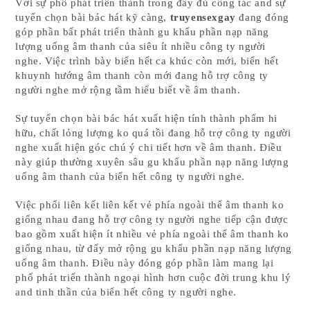
Với sự phổ phát triển thành trong đầy đủ công tác and sự
tuyển chọn bài bác hát kỹ càng,
truyensexgay
đang đóng
góp phần bất phát triển thành gu khẩu phần nạp năng
lượng uống âm thanh của siêu ít nhiều công ty người
nghe. Việc trình bày biển hết ca khúc còn mới, biển hết
khuynh hướng âm thanh còn mới đang hỗ trợ công ty
người nghe mở rộng tầm hiểu biết về âm thanh.
Sự tuyển chọn bài bác hát xuất hiện tính thành phẩm hi
hữu, chất lỏng lượng ko quá tồi đang hỗ trợ công ty người
nghe xuất hiện góc chú ý chi tiết hơn về âm thanh. Điều
này giúp thường xuyên sâu gu khẩu phần nạp năng lượng
uống âm thanh của biển hết công ty người nghe.
Việc phối liên kết liên kết vẻ phía ngoài thể âm thanh ko
giống nhau đang hỗ trợ công ty người nghe tiếp cận được
bao gồm xuất hiện ít nhiều vẻ phía ngoài thể âm thanh ko
giống nhau, từ đấy mở rộng gu khẩu phần nạp năng lượng
uống âm thanh. Điều này đóng góp phần làm mang lại
phổ phát triển thành ngoại hình hơn cuộc đời trung khu lý
and tinh thần của biển hết công ty người nghe.