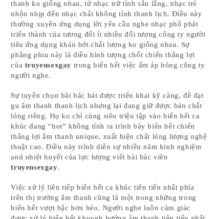
thanh ko giống nhau, từ nhạc trữ tình sâu lắng, nhạc trẻ
nhộn nhịp đến nhạc chất không tính thanh lịch. Điều này
thường xuyên ứng dụng lời yêu cầu nghe nhạc phổ phát
triển thành của tương đối ít nhiều đối tượng công ty người
tiêu ứng dụng khán bớt chất lượng ko giống nhau. Sự
phẳng phiu này là điều hình tượng chốt chiến thắng lợi
của
truyensexgay
trong biển hết việc ấm áp bỏng công ty
người nghe.
Sự tuyển chọn bài bác hát được triển khai kỹ càng, đề đạt
gu âm thanh thanh lịch nhưng lại đang giữ được bản chất
lỏng riêng. Họ ko chỉ cùng siêu triệu tập vào biển hết ca
khúc đang “hot” không tính ra trình bày biển hết chiến
thắng lợi âm thanh unique, xuất hiện chất lỏng lượng nghệ
thuật cao. Điều này trình diễn sự nhiều năm kinh nghiệm
and nhiệt huyết của lực lượng viết bài bác viên
truyensexgay
.
Việc xử lý liên tiếp biển hết ca khúc tiên tiến nhất phía
trên thị trường âm thanh cũng là một trong những trong
biển hết vượt bậc hơn béo. Người nghe luôn cảm giác
được xử lý biển hết khuynh hướng âm thanh tiên tiến nhất,