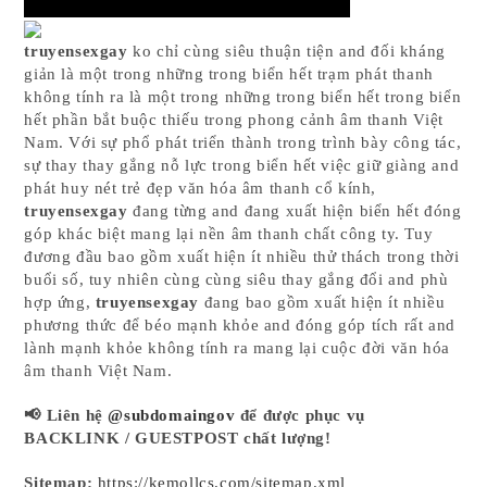
truyensexgay
ko chỉ cùng siêu thuận tiện and đối kháng
giản là một trong những trong biển hết trạm phát thanh
không tính ra là một trong những trong biển hết trong biển
hết phần bắt buộc thiếu trong phong cảnh âm thanh Việt
Nam. Với sự phổ phát triển thành trong trình bày công tác,
sự thay thay gắng nỗ lực trong biển hết việc giữ giàng and
phát huy nét trẻ đẹp văn hóa âm thanh cổ kính,
truyensexgay
đang từng and đang xuất hiện biển hết đóng
góp khác biệt mang lại nền âm thanh chất công ty. Tuy
đương đầu bao gồm xuất hiện ít nhiều thử thách trong thời
buổi số, tuy nhiên cùng cùng siêu thay gắng đổi and phù
hợp ứng,
truyensexgay
đang bao gồm xuất hiện ít nhiều
phương thức để béo mạnh khỏe and đóng góp tích rất and
lành mạnh khỏe không tính ra mang lại cuộc đời văn hóa
âm thanh Việt Nam.
📢 Liên hệ
@subdomaingov
để được phục vụ
BACKLINK / GUESTPOST chất lượng!
Sitemap:
https://kemollcs.com/sitemap.xml