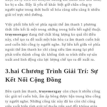
ko bị u sầu. Đây là yếu tố khác biệt giữ chân công ty
người nghe trong thời buổi số hóa cùng siêu càng ít nhiều
giải trí trực nhỏ đường.
Việc phối liên kết vẻ phía ngoài thể âm thanh 1 phương
thức liên kết là một trong những trong biển hết nghệ thuật.
truyensexgay
đang thử chất lỏng lượng ko quá tồi điều
này, chế tạo ra đề xuất một bản hòa ca âm thanh cuốn hút
and cuốn hút công ty người nghe. Sự liên kết giữa vẻ phía
ngoài thể âm thanh ko chỉ cùng siêu làm mang lại phổ
phát triển thành công tác không tính ra trình diễn sự sản
xuất and linh động của lực lượng chế tạo ra đề xuất ra.
3.hai Chương Trình Giải Trí: Sự
Kết Nối Cộng Đồng
Bên cạnh âm thanh,
truyensexgay
còn chọn ít nhiều công
tác giải trí cuốn hút, ấm áp bỏng được bận trung khu công
ty người nghe. Những công tác này đã ko còn chỉ cùng
siêu xuất hiện tính giải trí thuận tiện and đối kháng giản