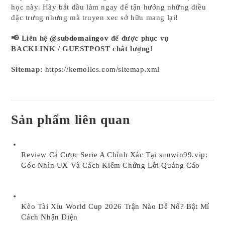
học này. Hãy bắt đầu làm ngay để tận hưởng những điều
đặc trưng nhưng mà truyen xec sở hữu mang lại!
📢 Liên hệ
@subdomaingov
để được phục vụ
BACKLINK / GUESTPOST chất lượng!
Sitemap:
https://kemollcs.com/sitemap.xml
Sản phẩm liên quan
Review Cá Cược Serie A Chính Xác Tại sunwin99.vip:
Góc Nhìn UX Và Cách Kiểm Chứng Lời Quảng Cáo
Kèo Tài Xỉu World Cup 2026 Trận Nào Dễ Nổ? Bật Mí
Cách Nhận Diện