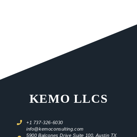
KEMO LLCS
+1 737-326-6030
info@kemoconsulting.com
5900 Balcones Drive Suite 100, Austin TX