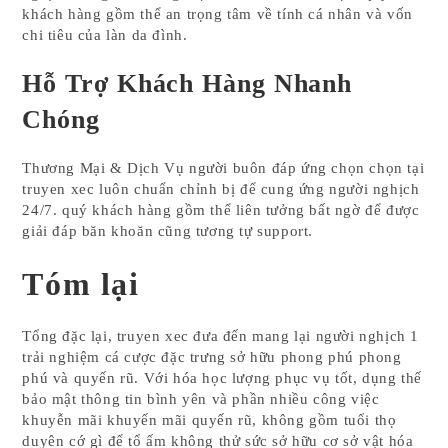
khách hàng gồm thể an trọng tâm về tính cá nhân và vốn
chi tiêu của làn da đình.
Hỗ Trợ Khách Hàng Nhanh
Chóng
Thương Mại & Dịch Vụ người buôn đáp ứng chọn chọn tại
truyen xec luôn chuẩn chỉnh bị để cung ứng người nghịch
24/7. quý khách hàng gồm thể liên tưởng bất ngờ để được
giải đáp băn khoăn cũng tương tự support.
Tóm lại
Tổng đặc lại, truyen xec đưa đến mang lại người nghịch 1
trải nghiệm cá cược đặc trưng sở hữu phong phú phong
phú và quyến rũ. Với hóa học lượng phục vụ tốt, dụng thế
bảo mật thông tin bình yên và phần nhiều công việc
khuyễn mãi khuyến mãi quyến rũ, không gồm tuổi thọ
duyên cớ gì để tổ ấm không thử sức sở hữu cơ sở vật hóa