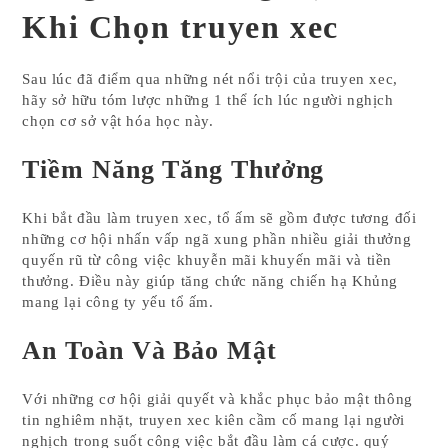
Khi Chọn truyen xec
Sau lúc đã điểm qua những nét nổi trội của truyen xec,
hãy sở hữu tóm lược những 1 thể ích lúc người nghịch
chọn cơ sở vật hóa học này.
Tiềm Năng Tăng Thưởng
Khi bắt đầu làm truyen xec, tổ ấm sẽ gồm được tương đối
những cơ hội nhấn vấp ngã xung phần nhiều giải thưởng
quyến rũ từ công việc khuyễn mãi khuyến mãi và tiền
thưởng. Điều này giúp tăng chức năng chiến hạ Khủng
mang lại công ty yếu tổ ấm.
An Toàn Và Bảo Mật
Với những cơ hội giải quyết và khắc phục bảo mật thông
tin nghiêm nhặt, truyen xec kiên cầm cố mang lại người
nghịch trong suốt công việc bắt đầu làm cá cược. quý