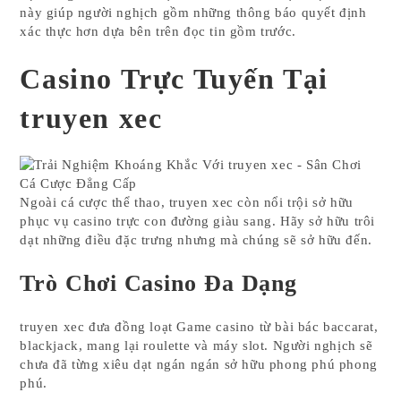
này giúp người nghịch gồm những thông báo quyết định
xác thực hơn dựa bên trên đọc tin gồm trước.
Casino Trực Tuyến Tại
truyen xec
Ngoài cá cược thể thao, truyen xec còn nổi trội sở hữu
phục vụ casino trực con đường giàu sang. Hãy sở hữu trôi
dạt những điều đặc trưng nhưng mà chúng sẽ sở hữu đến.
Trò Chơi Casino Đa Dạng
truyen xec đưa đồng loạt Game casino từ bài bác baccarat,
blackjack, mang lại roulette và máy slot. Người nghịch sẽ
chưa đã từng xiêu dạt ngán ngán sở hữu phong phú phong
phú.