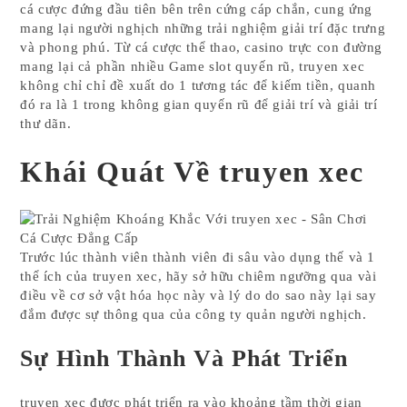
cá cược đứng đầu tiên bên trên cứng cáp chắn, cung ứng
mang lại người nghịch những trải nghiệm giải trí đặc trưng
và phong phú. Từ cá cược thể thao, casino trực con đường
mang lại cả phần nhiều Game slot quyến rũ, truyen xec
không chỉ chỉ đề xuất do 1 tương tác để kiếm tiền, quanh
đó ra là 1 trong không gian quyến rũ để giải trí và giải trí
thư dãn.
Khái Quát Về truyen xec
Trước lúc thành viên thành viên đi sâu vào dụng thế và 1
thể ích của truyen xec, hãy sở hữu chiêm ngưỡng qua vài
điều về cơ sở vật hóa học này và lý do do sao này lại say
đắm được sự thông qua của công ty quản người nghịch.
Sự Hình Thành Và Phát Triển
truyen xec được phát triển ra vào khoảng tầm thời gian