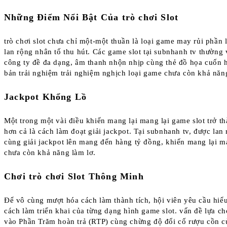
Những Điểm Nổi Bật Của trò chơi Slot
trò chơi slot chưa chỉ một-một thuần là loại game may rủi phần 
lan rộng nhân tố thu hút. Các game slot tại subnhanh tv thường
công ty đề đa dạng, âm thanh nhộn nhịp cùng thẻ đồ họa cuốn h
bản trải nghiệm trải nghiệm nghịch loại game chưa còn khả năn
Jackpot Khổng Lồ
Một trong một vài điều khiến mang lại mang lại game slot trở t
hơn cả là cách làm đoạt giải jackpot. Tại subnhanh tv, được lan
cùng giải jackpot lên mang đến hàng tỷ đồng, khiến mang lại ma
chưa còn khả năng làm lơ.
Chơi trò chơi Slot Thông Minh
Để vô cùng mượt hóa cách làm thành tích, hội viên yêu cầu hiểu
cách làm triển khai của từng dạng hình game slot. vấn đề lựa c
vào Phần Trăm hoàn trả (RTP) cùng chừng độ đổi cố rượu cồn củ