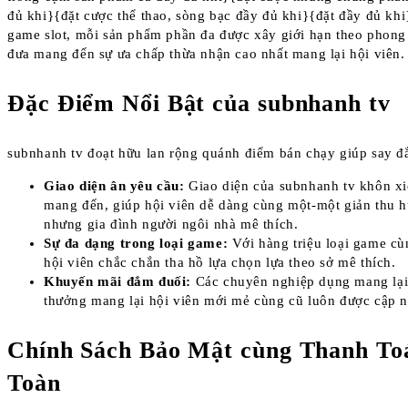
đủ khi}{đặt cược thể thao, sòng bạc đầy đủ khi}{đặt đầy đủ khi}
game slot, mỗi sản phẩm phần đa được xây giới hạn theo phon
đưa mang đến sự ưa chấp thừa nhận cao nhất mang lại hội viên.
Đặc Điểm Nổi Bật của subnhanh tv
subnhanh tv đoạt hữu lan rộng quánh điểm bán chạy giúp say đ
Giao diện ân yêu cầu:
Giao diện của subnhanh tv khôn xiế
mang đến, giúp hội viên dễ dàng cùng một-một giản thu hú
nhưng gia đình người ngôi nhà mê thích.
Sự đa dạng trong loại game:
Với hàng triệu loại game cù
hội viên chắc chắn tha hồ lựa chọn lựa theo sở mê thích.
Khuyến mãi đắm đuối:
Các chuyên nghiệp dụng mang lạ
thưởng mang lại hội viên mới mẻ cùng cũ luôn được cập 
Chính Sách Bảo Mật cùng Thanh To
Toàn