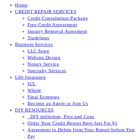
Home
CREDIT REPAIR SERVICES
Credit Consultation Package
Free Credit Assessment
Inquiry Removal Assesment
Tradelines
Business Services
LLC Store
Website Design
Notary Service
Specialty Services
Life Insurance
IUL
Whole
Final Expenses
Become an Agent or Join Us
DIY RESOURCES
_DIY definition, Pros and Cons
Order Your Credit Report Here Just For $1
Agreement to Delete from Your Report before You
Pay