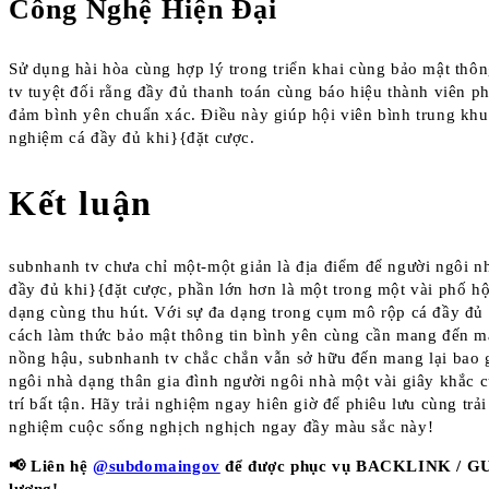
Công Nghệ Hiện Đại
Sử dụng hài hòa cùng hợp lý trong triển khai cùng bảo mật thôn
tv tuyệt đối rằng đầy đủ thanh toán cùng báo hiệu thành viên p
đảm bình yên chuẩn xác. Điều này giúp hội viên bình trung khu 
nghiệm cá đầy đủ khi}{đặt cược.
Kết luận
subnhanh tv chưa chỉ một-một giản là địa điểm để người ngôi nh
đầy đủ khi}{đặt cược, phần lớn hơn là một trong một vài phố hội
dạng cùng thu hút. Với sự đa dạng trong cụm mô rộp cá đầy đủ 
cách làm thức bảo mật thông tin bình yên cùng cần mang đến m
nồng hậu, subnhanh tv chắc chắn vẫn sở hữu đến mang lại bao
ngôi nhà dạng thân gia đình người ngôi nhà một vài giây khắc c
trí bất tận. Hãy trải nghiệm ngay hiên giờ để phiêu lưu cùng trải
nghiệm cuộc sống nghịch nghịch ngay đầy màu sắc này!
📢 Liên hệ
@subdomaingov
để được phục vụ BACKLINK / G