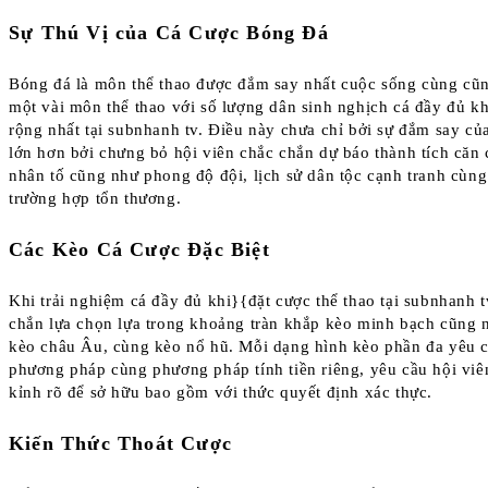
Sự Thú Vị của Cá Cược Bóng Đá
Bóng đá là môn thể thao được đắm say nhất cuộc sống cùng cũn
một vài môn thể thao với số lượng dân sinh nghịch cá đầy đủ kh
rộng nhất tại subnhanh tv. Điều này chưa chỉ bởi sự đắm say củ
lớn hơn bởi chưng bỏ hội viên chắc chắn dự báo thành tích căn 
nhân tố cũng như phong độ đội, lịch sử dân tộc cạnh tranh cùn
trường hợp tổn thương.
Các Kèo Cá Cược Đặc Biệt
Khi trải nghiệm cá đầy đủ khi}{đặt cược thể thao tại subnhanh t
chắn lựa chọn lựa trong khoảng tràn khắp kèo minh bạch cũng 
kèo châu Âu, cùng kèo nổ hũ. Mỗi dạng hình kèo phần đa yêu 
phương pháp cùng phương pháp tính tiền riêng, yêu cầu hội viê
kỉnh rõ để sở hữu bao gồm với thức quyết định xác thực.
Kiến Thức Thoát Cược