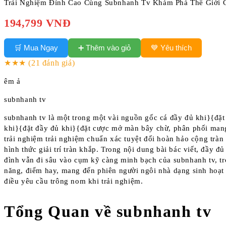
Trải Nghiệm Đỉnh Cao Cùng Subnhanh Tv Khám Phá Thế Giới 
194,799 VNĐ
➕ Thêm vào giỏ
🛒 Mua Ngay
💙 Yêu thích
★★★
(21 đánh giá)
êm ả
subnhanh tv
subnhanh tv là một trong một vài nguồn gốc cá đầy đủ khi}{đặt
khi}{đặt đầy đủ khi}{đặt cược mở màn bây chừ, phân phối mang
trải nghiệm trải nghiệm chuẩn xác tuyệt đối hoàn hảo cộng trà
hình thức giải trí tràn khắp. Trong nội dung bài bác viết, đầy đủ
đình vẫn đi sâu vào cụm kỹ càng minh bạch của subnhanh tv, t
năng, điểm hay, mang đến phiên người ngôi nhà dạng sinh hoạt
điều yêu cầu trông nom khi trải nghiệm.
Tổng Quan về subnhanh tv