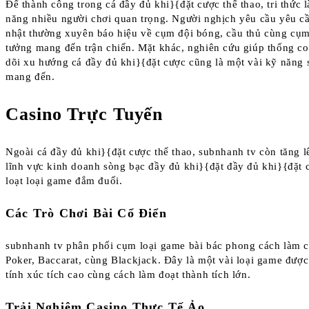
Để thành công trong cá đầy đủ khi}{đặt cược thể thao, tri thức l
năng nhiều người chơi quan trọng. Người nghịch yêu cầu yêu c
nhật thường xuyên báo hiệu về cụm đội bóng, cầu thủ cùng cụm
tưởng mang đến trận chiến. Mặt khác, nghiên cứu giúp thống c
dõi xu hướng cá đầy đủ khi}{đặt cược cũng là một vài kỹ năng s
mang đến.
Casino Trực Tuyến
Ngoài cá đầy đủ khi}{đặt cược thể thao, subnhanh tv còn tăng 
lĩnh vực kinh doanh sòng bạc đầy đủ khi}{đặt đầy đủ khi}{đặt
loạt loại game đắm đuối.
Các Trò Chơi Bài Cổ Điển
subnhanh tv phân phối cụm loại game bài bác phong cách làm 
Poker, Baccarat, cùng Blackjack. Đây là một vài loại game đượ
tính xúc tích cao cùng cách làm đoạt thành tích lớn.
Trải Nghiệm Casino Thực Tế Ảo