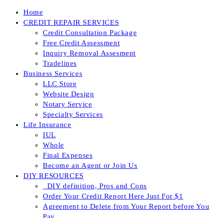
Skip
Home
to
CREDIT REPAIR SERVICES
content
Credit Consultation Package
Free Credit Assessment
Inquiry Removal Assesment
Tradelines
Business Services
LLC Store
Website Design
Notary Service
Specialty Services
Life Insurance
IUL
Whole
Final Expenses
Become an Agent or Join Us
DIY RESOURCES
_DIY definition, Pros and Cons
Order Your Credit Report Here Just For $1
Agreement to Delete from Your Report before You
Pay