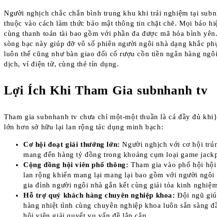
Người nghịch chắc chắn bình trung khu khi trải nghiệm tại sub
thuộc vào cách làm thức bảo mật thông tin chặt chẽ. Mọi báo hi
cùng thanh toán tài bao gồm với phần đa được mã hóa bình yên
sòng bạc này giúp đỡ vô số phiên người ngôi nhà dạng khắc phụ
luôn thể cũng như bàn giao đổi cố rượu cồn tiền ngân hàng ngô
dịch, ví điện tử, cùng thẻ tín dụng.
Lợi Ích Khi Tham Gia subnhanh tv
Tham gia subnhanh tv chưa chỉ một-một thuần là cá đầy đủ khi
lớn hơn sở hữu lại lan rộng tác dụng minh bạch:
Cơ hội đoạt giải thưởng lớn:
Người nghịch với cơ hội trú
mang đến hàng tỷ đồng trong khoảng cụm loại game jackp
Cộng đồng hội viên phổ thông:
Tham gia vào phố hội hội 
lan rộng khiến mang lại mang lại bao gồm với người ngôi
gia đình người ngôi nhà gắn kết cùng giải tỏa kinh nghiệ
Hỗ trợ quý khách hàng chuyên nghiệp khoa:
Đội ngũ giú
hàng nhiệt tình cùng chuyên nghiệp khoa luôn sẵn sàng đ
hội viên giải quyết vụ vấn đề lập cập.