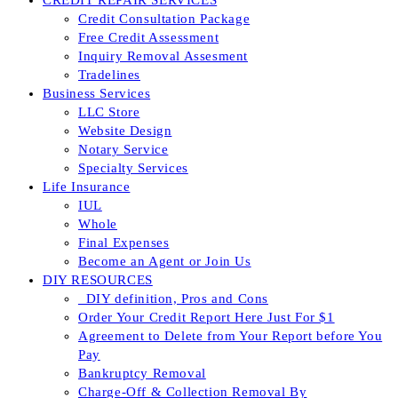
CREDIT REPAIR SERVICES
Credit Consultation Package
Free Credit Assessment
Inquiry Removal Assesment
Tradelines
Business Services
LLC Store
Website Design
Notary Service
Specialty Services
Life Insurance
IUL
Whole
Final Expenses
Become an Agent or Join Us
DIY RESOURCES
_DIY definition, Pros and Cons
Order Your Credit Report Here Just For $1
Agreement to Delete from Your Report before You
Pay
Bankruptcy Removal
Charge-Off & Collection Removal By