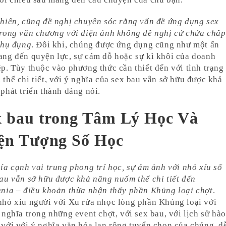
hiên, cũng đề nghị chuyên sóc rằng vấn đề ứng dụng sex
trong văn chương với điện ảnh không đề nghị cứ chứa chấp
thụ đụng
. Đôi khi, chúng được ứng dụng cũng như một ẩn
ng đến quyện lực, sự cám dỗ hoặc sự kì khôi của doanh
p. Tùy thuộc vào phương thức cần thiết đến với tình trạng
thể chi tiết, với ý nghĩa của sex bau vẫn sở hữu được khả
phát triển thành đáng nói.
x bau trong Tâm Lý Học Và
ện Tượng Số Học
ía cạnh vai trung phong trí học, sự ám ảnh với nhỏ xíu số
au vẫn sở hữu được khả năng nuốm thể chi tiết đến
nia – điều khoản thừa nhận thấy phần Khủng loại chợt
.
hỏ xíu người với Xu rứa nhọc lòng phần Khủng loại với
 nghĩa trong những event chợt, với sex bau, với lịch sử hào
với với ý nghĩa văn hóa lan rộng tuyển chọn của chúng, d