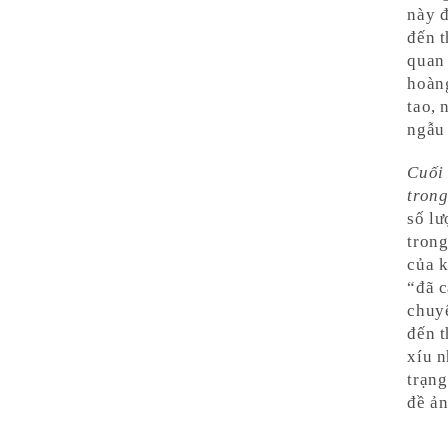
này 
đến 
quan
hoàng
tao, 
ngẫu 
Cuối 
trong
số lư
trong
của k
“đã c
chuyệ
đến t
xíu n
trạng
đề ả