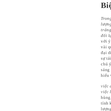
Bi
Trong
lượng
tráng
đối l
với ý
vài q
đại d
sự tá
chú ý
sáng
hiểu 
việc 
việc 
hùng
tính 
lượng