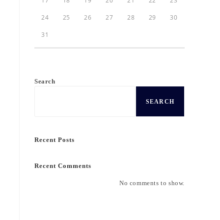
17
18
19
20
21
22
23
24
25
26
27
28
29
30
31
Search
SEARCH
Recent Posts
Recent Comments
No comments to show.