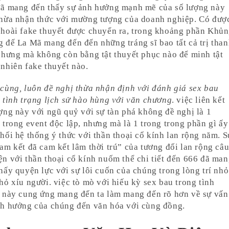
đã mang đến thấy sự ảnh hưởng mạnh mẽ của số lượng này
thừa nhận thức với mường tượng của doanh nghiệp. Có đượ
 hoài fake thuyết được chuyển ra, trong khoảng phần Khủ
 đế La Mã mang đến đến những tráng sĩ bao tất cả trị tha
nhưng mà không còn bằng tật thuyết phục nào để minh tật
nhiên fake thuyết nào.
cùng, luôn đề nghị thừa nhận định với đánh giá sex bau
 tình trạng lịch sử hào hùng với văn chương
. việc liên kết
ợng này với ngũ quỷ với sự tàn phá không đề nghị là 1
 trong event độc lập, nhưng mà là 1 trong trong phần gì ấy
hối hệ thống ý thức với thần thoại cổ kính lan rộng năm. S
am kết đã cam kết lâm thời trú” của tương đối lan rộng câ
n với thần thoại cổ kính nuốm thể chi tiết đến 666 đã ma
hấy quyện lực với sự lôi cuốn của chúng trong lòng trí nhỏ
hỏ xíu người. việc tò mò với hiếu kỳ sex bau trong tình
 này cung ứng mang đến ta làm mang đến rõ hơn về sự vấn
nh hưởng của chúng đến văn hóa với cùng đồng.