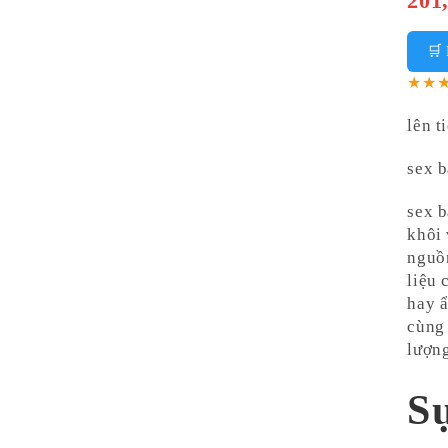
201
🛒
★★
lên t
sex 
sex b
khôi 
nguồn
liệu 
hay ẩ
cùng 
lượng
S