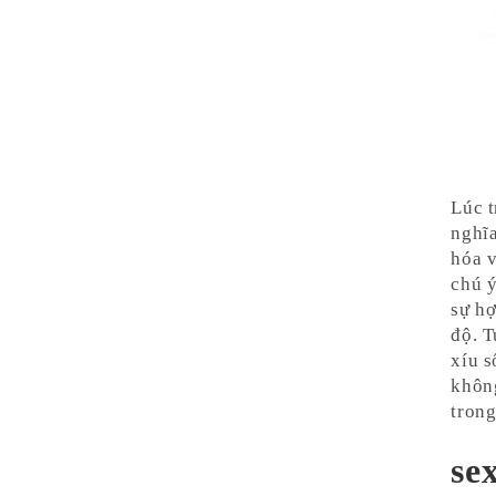
Lúc t
nghĩa
hóa v
chú ý
sự hợ
độ. T
xíu s
khôn
trong
se