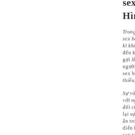
se
Hì
Tron
sex b
kì kh
đến k
gợi l
ngườ
sex b
thiếu
Sự vớ
với n
đối c
lại s
ấn tr
diễn 
say v