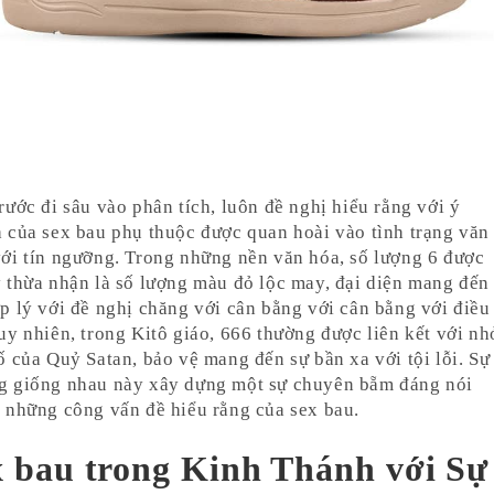
rước đi sâu vào phân tích, luôn đề nghị hiểu rằng với ý
 của sex bau phụ thuộc được quan hoài vào tình trạng văn
ới tín ngưỡng. Trong những nền văn hóa, số lượng 6 được
 thừa nhận là số lượng màu đỏ lộc may, đại diện mang đến
p lý với đề nghị chăng với cân bằng với cân bằng với điều
uy nhiên, trong Kitô giáo, 666 thường được liên kết với nh
ố của Quỷ Satan, bảo vệ mang đến sự bần xa với tội lỗi. Sự
g giống nhau này xây dựng một sự chuyên bẵm đáng nói
 những công vấn đề hiểu rằng của sex bau.
x bau trong Kinh Thánh với Sự