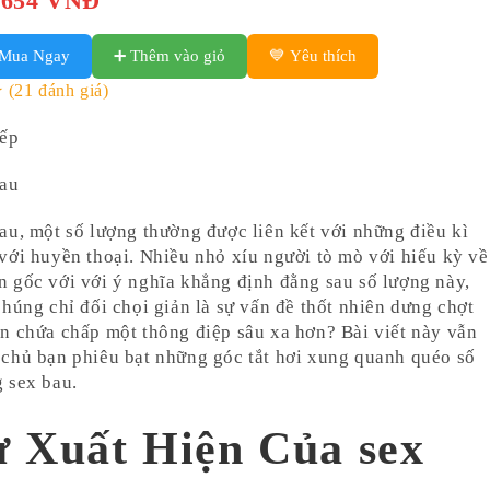
,654 VNĐ
 Mua Ngay
➕ Thêm vào giỏ
💙 Yêu thích
★
(21 đánh giá)
iếp
bau
au, một số lượng thường được liên kết với những điều kì
với huyền thoại. Nhiều nhỏ xíu người tò mò với hiếu kỳ về
 gốc với với ý nghĩa khẳng định đằng sau số lượng này,
chúng chỉ đối chọi giản là sự vấn đề thốt nhiên dưng chợt
n chứa chấp một thông điệp sâu xa hơn? Bài viết này vẫn
chủ bạn phiêu bạt những góc tắt hơi xung quanh quéo số
 sex bau.
ự Xuất Hiện Của sex