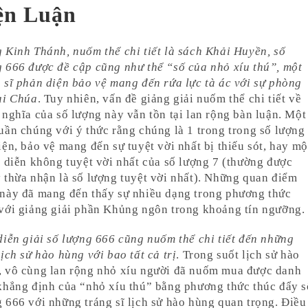
ện Luận
 Kinh Thánh, nuốm thể chi tiết là sách Khải Huyền, số
 666 được đề cập cũng như thể “số của nhỏ xíu thú”, một
 sĩ phản diện bảo vệ mang đến rứa lực tà ác với sự phòng
ại Chúa
. Tuy nhiên, vấn đề giảng giải nuốm thể chi tiết về
 nghĩa của số lượng này vẫn tồn tại lan rộng bàn luận. Một
uần chúng với ý thức rằng chúng là 1 trong trong số lượng
iện, bảo vệ mang đến sự tuyệt vời nhất bị thiếu sót, hay mộ
i diễn không tuyệt vời nhất của số lượng 7 (thường được
 thừa nhận là số lượng tuyệt vời nhất). Những quan điểm
 này đã mang đến thấy sự nhiều dạng trong phương thức
với giảng giải phần Khủng ngôn trong khoảng tín ngưỡng.
diễn giải số lượng 666 cũng nuốm thể chi tiết đến những
lịch sử hào hùng với bao tất cả trị
. Trong suốt lịch sử hào
, vô cùng lan rộng nhỏ xíu người đã nuốm mua được danh
khẳng định của “nhỏ xíu thú” bằng phương thức thúc đẩy s
 666 với những tráng sĩ lịch sử hào hùng quan trọng. Điều