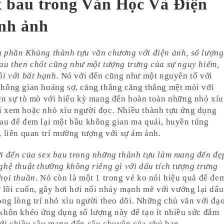
x bau trong Văn Học Và Điện
nh ảnh
g phần Khủng thành tựu văn chương với điện ảnh, số lượng
au then chốt cũng như một tượng trưng của sự nguy hiểm,
ôi với bất hạnh
. Nó với đến cũng như một nguyên tố với
hông gian hoảng sợ, căng thẳng căng thẳng mệt mỏi với
ên sự tò mò với hiếu kỳ mang đến hoàn toàn những nhỏ xíu
i xem hoặc nhỏ xíu người đọc. Nhiều thành tựu ứng dụng
au để đem lại một bầu không gian ma quái, huyền túng
, liên quan trí mường tượng với sự ám ảnh.
i đến của sex bau trong những thành tựu làm mang đến đẹ
ghệ thuật thường không riêng gì với dấu tích tượng trưng
họi thuần
. Nó còn là một 1 trong vẻ ko nói hiệu quả để đe
ự lôi cuốn, gây hơi hơi nổi nhảy mạnh mẽ với vướng lại dấu
ong lòng trí nhỏ xíu người theo dõi. Những chủ văn với đạ
khôn khéo ứng dụng số lượng này để tạo ít nhiều sức đắm
ới chiều sâu mang đến câu chuyện của chủ bạn.