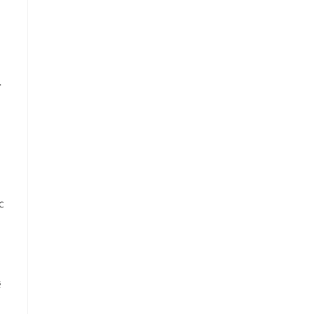
.
c
h
ề