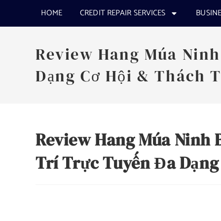
HOME
CREDIT REPAIR SERVICES
BUSINE
Review Hang Múa Ninh 
Dạng Cơ Hội & Thách 
Review Hang Múa Ninh B
Trí Trực Tuyến Đa Dạng