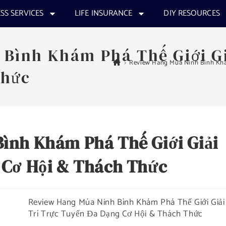
SS SERVICES
LIFE INSURANCE
DIY RESOURCES
Bình Khám Phá Thế Giới Gi
>
Review Hang Múa Ninh Bình Khá
Thức
ình Khám Phá Thế Giới Giải
 Cơ Hội & Thách Thức
Review Hang Múa Ninh Bình Khám Phá Thế Giới Giải
Trí Trực Tuyến Đa Dạng Cơ Hội & Thách Thức