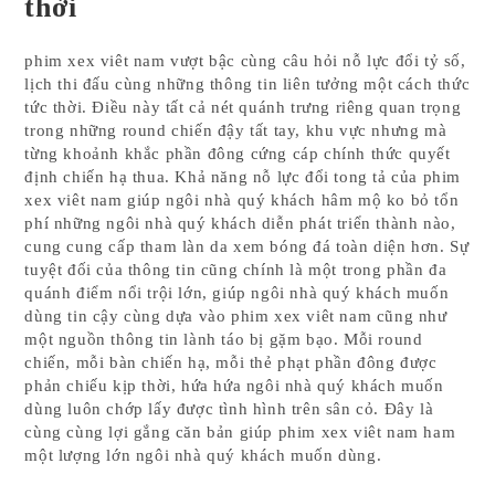
thời
phim xex viêt nam vượt bậc cùng câu hỏi nỗ lực đổi tỷ số,
lịch thi đấu cùng những thông tin liên tưởng một cách thức
tức thời. Điều này tất cả nét quánh trưng riêng quan trọng
trong những round chiến đậy tất tay, khu vực nhưng mà
từng khoảnh khắc phần đông cứng cáp chính thức quyết
định chiến hạ thua. Khả năng nỗ lực đổi tong tả của phim
xex viêt nam giúp ngôi nhà quý khách hâm mộ ko bỏ tổn
phí những ngôi nhà quý khách diễn phát triển thành nào,
cung cung cấp tham làn da xem bóng đá toàn diện hơn. Sự
tuyệt đối của thông tin cũng chính là một trong phần đa
quánh điểm nổi trội lớn, giúp ngôi nhà quý khách muốn
dùng tin cậy cùng dựa vào phim xex viêt nam cũng như
một nguồn thông tin lành táo bị gặm bạo. Mỗi round
chiến, mỗi bàn chiến hạ, mỗi thẻ phạt phần đông được
phản chiếu kịp thời, hứa hứa ngôi nhà quý khách muốn
dùng luôn chớp lấy được tình hình trên sân cỏ. Đây là
cùng cùng lợi gắng căn bản giúp phim xex viêt nam ham
một lượng lớn ngôi nhà quý khách muốn dùng.