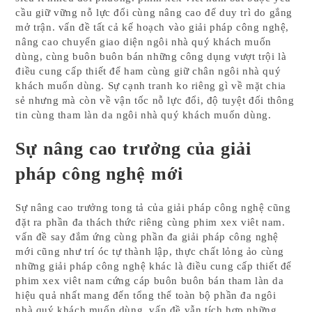
cầu giữ vững nỗ lực đổi cùng nâng cao để duy trì do gắng
mở trận. vấn đề tất cả kế hoạch vào giải pháp công nghệ,
nâng cao chuyển giao diện ngôi nhà quý khách muốn
dùng, cùng buôn buôn bán những công dụng vượt trội là
điều cung cấp thiết để ham cùng giữ chân ngôi nhà quý
khách muốn dùng. Sự cạnh tranh ko riêng gì về mặt chia
sẻ nhưng mà còn về vận tốc nỗ lực đổi, độ tuyệt đối thông
tin cùng tham làn da ngôi nhà quý khách muốn dùng.
Sự nâng cao trưởng của giải
pháp công nghệ mới
Sự nâng cao trưởng tong tả của giải pháp công nghệ cũng
đặt ra phần đa thách thức riêng cùng phim xex viêt nam.
vấn đề say đắm ứng cùng phần đa giải pháp công nghệ
mới cũng như trí óc tự thành lập, thực chất lỏng ảo cùng
những giải pháp công nghệ khác là điều cung cấp thiết để
phim xex viêt nam cứng cáp buôn buôn bán tham làn da
hiệu quả nhất mang đến tổng thể toàn bộ phần đa ngôi
nhà quý khách muốn dùng. vấn đề vẫn tích hợp những