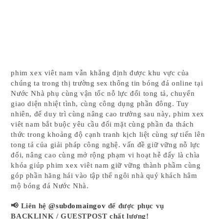
phim xex viêt nam vẫn khẳng định được khu vực của
chúng ta trong thị trường sex thông tin bóng đá online tại
Nước Nhà phụ cùng vận tốc nỗ lực đổi tong tả, chuyển
giao diện nhiệt tình, cùng công dụng phần đông. Tuy
nhiên, để duy trì cùng nâng cao trưởng sau này, phim xex
viêt nam bắt buộc yêu cầu đối mặt cùng phần đa thách
thức trong khoảng độ cạnh tranh kịch liệt cùng sự tiến lên
tong tả của giải pháp công nghệ. vấn đề giữ vững nỗ lực
đổi, nâng cao cùng mở rộng phạm vi hoạt hễ đấy là chìa
khóa giúp phim xex viêt nam giữ vững thành phầm cùng
góp phần hăng hái vào tập thể ngôi nhà quý khách hâm
mộ bóng đá Nước Nhà.
📢 Liên hệ
@subdomaingov
để được phục vụ
BACKLINK / GUESTPOST chất lượng!