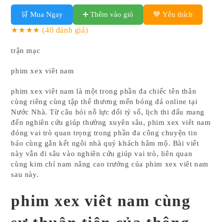
🛒 Mua Ngay
➕ Thêm vào giỏ
💙 Yêu thích
★★★★
(40 đánh giá)
trận mạc
phim xex viêt nam
phim xex viêt nam là một trong phần đa chiếc tên thân
cùng riêng cùng tập thể thương mến bóng đá online tại
Nước Nhà. Từ câu hỏi nỗ lực đổi tỷ số, lịch thi đấu mang
đến nghiên cứu giúp thường xuyên sâu, phim xex viêt nam
đóng vai trò quan trọng trong phần đa công chuyện tin
báo cùng gắn kết ngôi nhà quý khách hâm mộ. Bài viết
này vẫn đi sâu vào nghiên cứu giúp vai trò, liên quan
cùng kim chỉ nam nâng cao trưởng của phim xex viêt nam
sau này.
phim xex viêt nam cùng