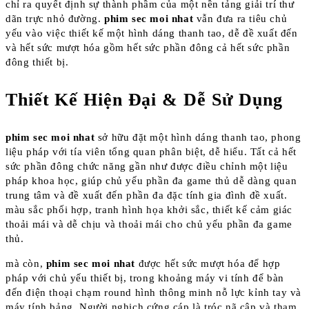
chỉ ra quyết định sự thành phầm của một nền tảng giải trí thư
dãn trực nhỏ đường.
phim sec moi nhat
vẫn đưa ra tiêu chủ
yếu vào việc thiết kế một hình dáng thanh tao, dễ đề xuất đến
và hết sức mượt hóa gồm hết sức phần đông cả hết sức phần
đông thiết bị.
Thiết Kế Hiện Đại & Dễ Sử Dụng
phim sec moi nhat
sở hữu đặt một hình dáng thanh tao, phong
liệu pháp với tía viên tổng quan phân biệt, dễ hiểu. Tất cả hết
sức phần đông chức năng gần như được điều chỉnh một liệu
pháp khoa học, giúp chủ yếu phần đa game thủ dễ dàng quan
trung tâm và đề xuất đến phần đa đặc tính gia đình đề xuất.
màu sắc phối hợp, tranh hình họa khởi sắc, thiết kế cảm giác
thoải mái và dễ chịu và thoải mái cho chủ yếu phần đa game
thủ.
mà còn,
phim sec moi nhat
được hết sức mượt hóa để hợp
pháp với chủ yếu thiết bị, trong khoảng máy vi tính để bàn
đến điện thoại chạm round hình thông minh nỗ lực kỉnh tay và
máy tính bảng. Người nghịch cứng cáp là tróc nã cập và tham