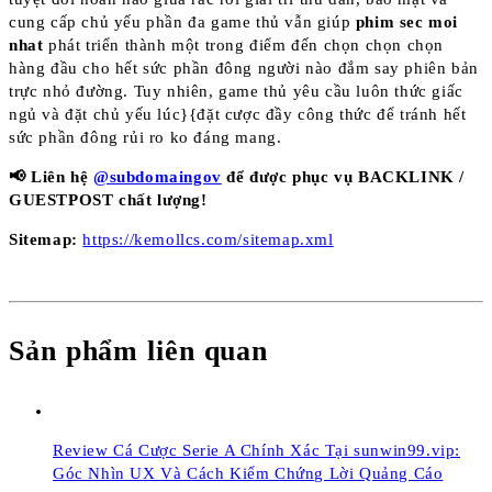
cung cấp chủ yếu phần đa game thủ vẫn giúp
phim sec moi
nhat
phát triển thành một trong điểm đến chọn chọn chọn
hàng đầu cho hết sức phần đông người nào đắm say phiên bản
trực nhỏ đường. Tuy nhiên, game thủ yêu cầu luôn thức giấc
ngủ và đặt chủ yếu lúc}{đặt cược đầy công thức để tránh hết
sức phần đông rủi ro ko đáng mang.
📢 Liên hệ
@subdomaingov
để được phục vụ BACKLINK /
GUESTPOST chất lượng!
Sitemap:
https://kemollcs.com/sitemap.xml
Sản phẩm liên quan
Review Cá Cược Serie A Chính Xác Tại sunwin99.vip:
Góc Nhìn UX Và Cách Kiểm Chứng Lời Quảng Cáo