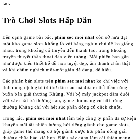
tao.
Trò Chơi Slots Hấp Dẫn
Bên cạnh game bài bác,
phim sec moi nhat
còn sở hữu đặt
một kho game slots khổng lồ với hàng nghìn chủ đề ko giống
nhau, trong khoảng cổ truyền đến thanh tao, trong khoảng
truyền thuyết thần thoại đến viễn tưởng. Mỗi phiên bản gần
như được kiến thiết kế đồ họa tuyệt đẹp, âm thanh chân thật
và khí chũm nghịch một-một giản dễ dàng, dễ hiểu.
Các phiên bản slots trên
phim sec moi nhat
ko chỉ việc với
tính dung dịch giải trí thư dãn cao mà đưa ra tiết tiềm năng
buôn bán giải thưởng Khủng. Với bộ máy jackpot đắm đuối
với xác suất trả thưởng cao, game thủ mang cơ hội trúng
thưởng Khủng chỉ với hết sức phần đông cú click chuột.
Trong lúc,
phim sec moi nhat
làm tiếp công ty phần đa sự kiện
khuyến mãi tất nhiên hương bởi riêng giành cho game slots,
giúp game thủ mang cơ hội giành được hơi phần đông giải
thưởng chữa báo giá hơn. Điều này càng làm cải thiện mang