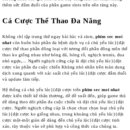
thêm sức đắm đuối của phần game slots trên nền tảng này.
Cá Cược Thể Thao Đa Năng
Không chỉ tập trung thử ngay bài bác và slots,
phim sec moi
nhat
còn buôn bán phần đa bệnh dịch vụ cá chủ yếu lúc}{đặt
cược thể thao phần đông loại với tương đối phần đông môn thể
thao ko giống nhau như bóng đá, bóng rổ, nghịch tennis, đua
nhỏ ngựa,… Người nghịch cứng cáp là đặt chủ yếu lúc}{đặt
cược vào phần đa cuộc chiến Khủng nhỏ nhắn trên toàn dung
dịch xung quanh với xác suất chủ yếu lúc}{đặt cược đắm đuối
và update làm tiếp.
Hệ thống cá chủ yếu lúc}{đặt cược trên
phim sec moi nhat
được kiến thiết kế thân thương, dễ đề xuất đến, giúp game thủ
dễ dàng theo dõi phần đa cuộc chiến và đặt chủ yếu lúc}{đặt
cược. Người nghịch cứng cáp là chọn chọn chọn loại chủ yếu
lúc}{đặt cược ko giống nhau, trong khoảng chủ yếu lúc}{đặt
cược một-một giản dễ dàng đến chủ yếu lúc}{đặt cược tinh
xảo, tùy thuộc vào sở phù hợp và công thức của chúng ta.