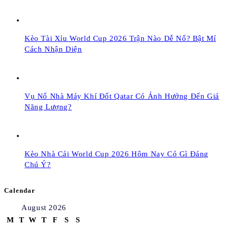
Kèo Tài Xỉu World Cup 2026 Trận Nào Dễ Nổ? Bật Mí
Cách Nhận Diện
Vụ Nổ Nhà Máy Khí Đốt Qatar Có Ảnh Hưởng Đến Giá
Năng Lượng?
Kèo Nhà Cái World Cup 2026 Hôm Nay Có Gì Đáng
Chú Ý?
Calendar
August 2026
M
T
W
T
F
S
S