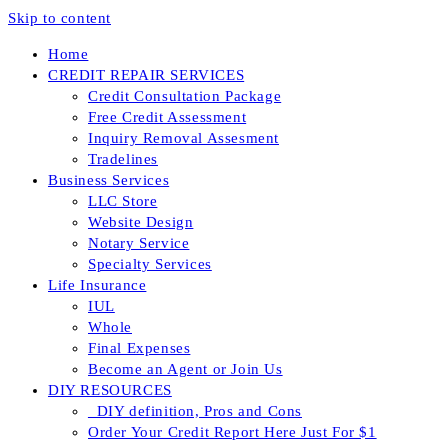
Skip to content
Home
CREDIT REPAIR SERVICES
Credit Consultation Package
Free Credit Assessment
Inquiry Removal Assesment
Tradelines
Business Services
LLC Store
Website Design
Notary Service
Specialty Services
Life Insurance
IUL
Whole
Final Expenses
Become an Agent or Join Us
DIY RESOURCES
_DIY definition, Pros and Cons
Order Your Credit Report Here Just For $1