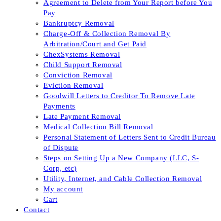
Agreement to Delete from Your Report before You
Pay
Bankruptcy Removal
Charge-Off & Collection Removal By
Arbitration/Court and Get Paid
ChexSystems Removal
Child Support Removal
Conviction Removal
Eviction Removal
Goodwill Letters to Creditor To Remove Late
Payments
Late Payment Removal
Medical Collection Bill Removal
Personal Statement of Letters Sent to Credit Bureau
of Dispute
Steps on Setting Up a New Company (LLC, S-
Corp, etc)
Utility, Internet, and Cable Collection Removal
My account
Cart
Contact