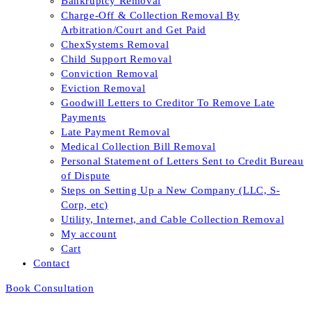
Bankruptcy Removal
Charge-Off & Collection Removal By
Arbitration/Court and Get Paid
ChexSystems Removal
Child Support Removal
Conviction Removal
Eviction Removal
Goodwill Letters to Creditor To Remove Late
Payments
Late Payment Removal
Medical Collection Bill Removal
Personal Statement of Letters Sent to Credit Bureau
of Dispute
Steps on Setting Up a New Company (LLC, S-
Corp, etc)
Utility, Internet, and Cable Collection Removal
My account
Cart
Contact
Book Consultation