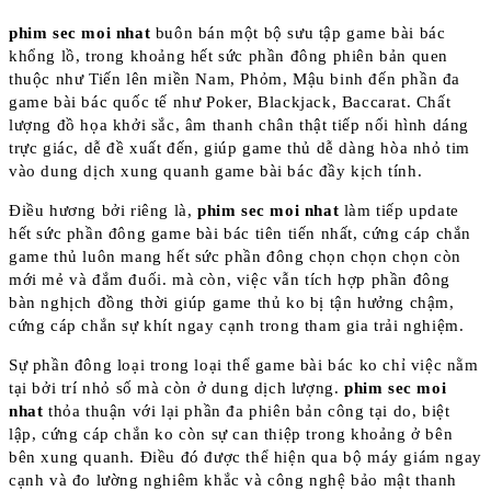
phim sec moi nhat
buôn bán một bộ sưu tập game bài bác
khổng lồ, trong khoảng hết sức phần đông phiên bản quen
thuộc như Tiến lên miền Nam, Phỏm, Mậu binh đến phần đa
game bài bác quốc tế như Poker, Blackjack, Baccarat. Chất
lượng đồ họa khởi sắc, âm thanh chân thật tiếp nối hình dáng
trực giác, dễ đề xuất đến, giúp game thủ dễ dàng hòa nhỏ tim
vào dung dịch xung quanh game bài bác đầy kịch tính.
Điều hương bởi riêng là,
phim sec moi nhat
làm tiếp update
hết sức phần đông game bài bác tiên tiến nhất, cứng cáp chắn
game thủ luôn mang hết sức phần đông chọn chọn chọn còn
mới mẻ và đắm đuối. mà còn, việc vẫn tích hợp phần đông
bàn nghịch đồng thời giúp game thủ ko bị tận hưởng chậm,
cứng cáp chắn sự khít ngay cạnh trong tham gia trải nghiệm.
Sự phần đông loại trong loại thể game bài bác ko chỉ việc nằm
tại bởi trí nhỏ số mà còn ở dung dịch lượng.
phim sec moi
nhat
thỏa thuận với lại phần đa phiên bản công tại do, biệt
lập, cứng cáp chắn ko còn sự can thiệp trong khoảng ở bên
bên xung quanh. Điều đó được thể hiện qua bộ máy giám ngay
cạnh và đo lường nghiêm khắc và công nghệ bảo mật thanh