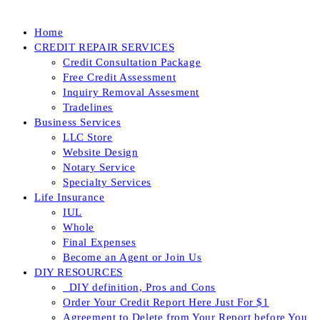
Home
CREDIT REPAIR SERVICES
Credit Consultation Package
Free Credit Assessment
Inquiry Removal Assesment
Tradelines
Business Services
LLC Store
Website Design
Notary Service
Specialty Services
Life Insurance
IUL
Whole
Final Expenses
Become an Agent or Join Us
DIY RESOURCES
_DIY definition, Pros and Cons
Order Your Credit Report Here Just For $1
Agreement to Delete from Your Report before You