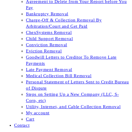
Agreement to Delete from Your Report before You
Pay
Bankruptcy Removal
Charge-Off & Collection Removal By
Arbitration/Court and Get Paid
ChexSystems Removal
Child Support Removal
Conviction Removal
Eviction Removal
Goodwill Letters to Creditor To Remove Late
Payments
Late Payment Removal
Medical Collection Bill Removal
Personal Statement of Letters Sent to Credit Bureau
of Dispute
Steps on Setting Up a New Company (LLC, S-
Corp, etc)
Utility, Internet, and Cable Collection Removal
My account
Cart
Contact