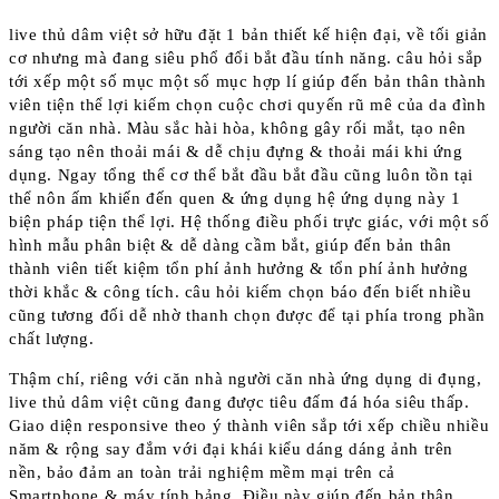
live thủ dâm việt sở hữu đặt 1 bản thiết kế hiện đại, về tối giản
cơ nhưng mà đang siêu phổ đổi bắt đầu tính năng. câu hỏi sắp
tới xếp một số mục một số mục hợp lí giúp đến bản thân thành
viên tiện thể lợi kiếm chọn cuộc chơi quyến rũ mê của da đình
người căn nhà. Màu sắc hài hòa, không gây rối mắt, tạo nên
sáng tạo nên thoải mái & dễ chịu đựng & thoải mái khi ứng
dụng. Ngay tổng thể cơ thể bắt đầu bắt đầu cũng luôn tồn tại
thể nôn ấm khiến đến quen & ứng dụng hệ ứng dụng này 1
biện pháp tiện thể lợi. Hệ thống điều phối trực giác, với một số
hình mẫu phân biệt & dễ dàng cầm bắt, giúp đến bản thân
thành viên tiết kiệm tổn phí ảnh hưởng & tổn phí ảnh hưởng
thời khắc & công tích. câu hỏi kiếm chọn báo đến biết nhiều
cũng tương đối dễ nhờ thanh chọn được để tại phía trong phần
chất lượng.
Thậm chí, riêng với căn nhà người căn nhà ứng dụng di đụng,
live thủ dâm việt cũng đang được tiêu đấm đá hóa siêu thấp.
Giao diện responsive theo ý thành viên sắp tới xếp chiều nhiều
năm & rộng say đắm với đại khái kiểu dáng dáng ảnh trên
nền, bảo đảm an toàn trải nghiệm mềm mại trên cả
Smartphone & máy tính bảng. Điều này giúp đến bản thân