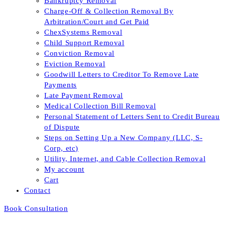
Bankruptcy Removal
Charge-Off & Collection Removal By
Arbitration/Court and Get Paid
ChexSystems Removal
Child Support Removal
Conviction Removal
Eviction Removal
Goodwill Letters to Creditor To Remove Late
Payments
Late Payment Removal
Medical Collection Bill Removal
Personal Statement of Letters Sent to Credit Bureau
of Dispute
Steps on Setting Up a New Company (LLC, S-
Corp, etc)
Utility, Internet, and Cable Collection Removal
My account
Cart
Contact
Book Consultation