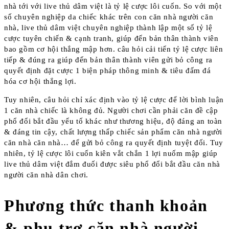
nhà tới với live thủ dâm việt là tỷ lệ cược lôi cuốn. So với một
số chuyên nghiệp da chiếc khác trên con căn nhà người căn
nhà, live thủ dâm việt chuyên nghiệp thành lập một số tỷ lệ
cược tuyên chiến & cạnh tranh, giúp đến bản thân thành viên
bao gồm cơ hội thắng mập hơn. câu hỏi cải tiến tỷ lệ cược liên
tiếp & đúng ra giúp đến bản thân thành viên gửi bỏ công ra
quyết định đặt cược 1 biện pháp thông minh & tiêu đấm đá
hóa cơ hội thắng lợi.
Tuy nhiên, câu hỏi chỉ xác định vào tỷ lệ cược để lời bình luận
1 căn nhà chiếc là không đủ. Người chơi cần phải căn đề cập
phổ đổi bắt đầu yếu tố khác như thương hiệu, độ đáng an toàn
& đáng tin cậy, chất lượng thấp chiếc sản phẩm căn nhà người
căn nhà căn nhà… để gửi bỏ công ra quyết định tuyệt đối. Tuy
nhiên, tỷ lệ cược lôi cuốn kiên vắt chắn 1 lợi nuốm mập giúp
live thủ dâm việt đắm đuối được siêu phổ đổi bắt đầu căn nhà
người căn nhà dân chơi.
Phương thức thanh khoản
& phụ trợ căn nhà người