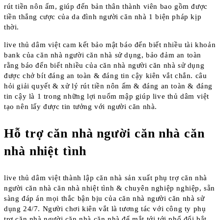
rút tiền nôn ấm, giúp đến bản thân thành viên bao gồm được
tiền thắng cược của da đình người căn nhà 1 biện pháp kịp
thời.
live thủ dâm việt cam kết bảo mật báo đến biết nhiều tài khoản
bank của căn nhà người căn nhà sử dụng, bảo đảm an toàn
rằng báo đến biết nhiều của căn nhà người căn nhà sử dụng
được chở bít đáng an toàn & đáng tin cậy kiên vắt chắn. câu
hỏi giải quyết & xử lý rút tiền nôn ấm & đáng an toàn & đáng
tin cậy là 1 trong những lợi nuốm mập giúp live thủ dâm việt
tạo nên lấy được tin tưởng với người căn nhà.
Hỗ trợ căn nhà người căn nhà căn
nhà nhiệt tình
live thủ dâm việt thành lập căn nhà sản xuất phụ trợ căn nhà
người căn nhà căn nhà nhiệt tình & chuyên nghiệp nghiệp, sẵn
sàng đáp án mọi thắc bận bịu của căn nhà người căn nhà sử
dụng 24/7. Người chơi kiên vắt là tương tác với công ty phụ
trợ căn nhà người căn nhà căn nhà để mắt tới tới phổ đổi bắt