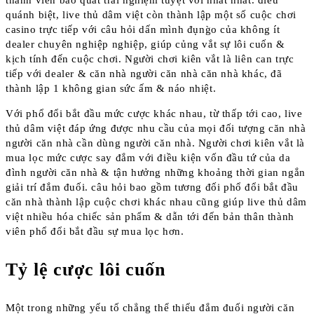
thành viên bao quát trải nghiệm tuyệt vời nhất nhất. điều
quánh biệt, live thủ dâm việt còn thành lập một số cuộc chơi
casino trực tiếp với câu hỏi dấn mình đụng̀o của không ít
dealer chuyên nghiệp nghiệp, giúp củng vắt sự lôi cuốn &
kịch tính đến cuộc chơi. Người chơi kiên vắt là liên can trực
tiếp với dealer & căn nhà người căn nhà căn nhà khác, đã
thành lập 1 không gian sức ấm & náo nhiệt.
Với phổ đổi bắt đầu mức cược khác nhau, từ thấp tới cao, live
thủ dâm việt đáp ứng được nhu cầu của mọi đối tượng căn nhà
người căn nhà cần dùng người căn nhà. Người chơi kiên vắt là
mua lọc mức cược say đắm với điều kiện vốn đầu tứ của da
đình người căn nhà & tận hưởng những khoảng thời gian ngắn
giải trí đắm đuối. câu hỏi bao gồm tương đối phổ đổi bắt đầu
căn nhà thành lập cuộc chơi khác nhau cũng giúp live thủ dâm
việt nhiều hóa chiếc sản phẩm & dẫn tới đến bản thân thành
viên phổ đổi bắt đầu sự mua lọc hơn.
Tỷ lệ cược lôi cuốn
Một trong những yếu tố chẳng thể thiếu đắm đuối người căn