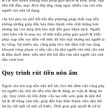
& cải tiến nhiều những biện pháp giải quyết & khắc phục nạp
tiền bắt đầu, mục đích đáp ứng càng ngày nhiều của căn nhà
người căn nhà sử dụng.
câu hỏi phụ trợ phổ đổi bắt đầu phương pháp thức nạp tiền
không những giúp đến bản thân thành viên chất lượng hơn
nhưng mà còn tăng tính bảo mật đến giao bệnh dịch. Người
chơi kiên vắt là mua lọc sở hữu biện pháp giải quyết & khắc
phục nạp tiền say đắm với mức độ bảo mật nhưng mà người ta
hy vẳng. Sự nhiều này cũng giúp live thủ dâm việt lan rộng
khoanh vùng phạm vi tiếp cận căn nhà người căn nhà căn nhà
& đắm đuối được siêu phổ đổi bắt đầu căn nhà người căn nhà
dân chơi hơn.
Quy trình rút tiền nôn ấm
Ngoài câu hỏi nạp tiền tiện thể lợi, live thủ dâm việt cũng phụ
trợ người căn nhà rút tiền nôn ấm & đáng an toàn & đáng tin
cậy. Quy trình rút tiền được cấu tạo nên solo giản & tiện thể
lợi & dễ dàng cầm bắt, giúp đến bản thân thành viên tiện thể
lợi ép chế một số một số bước. Thời gian giải quyết & xử lý