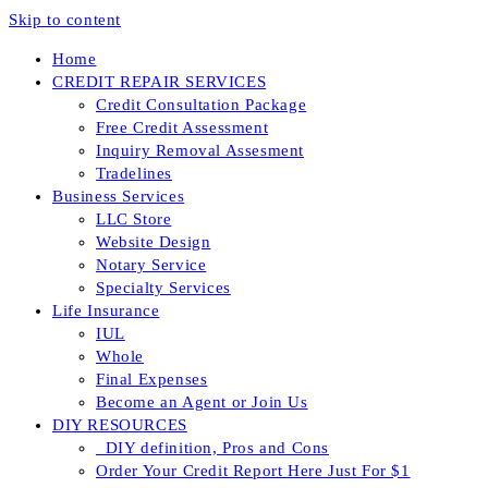
Skip to content
Home
CREDIT REPAIR SERVICES
Credit Consultation Package
Free Credit Assessment
Inquiry Removal Assesment
Tradelines
Business Services
LLC Store
Website Design
Notary Service
Specialty Services
Life Insurance
IUL
Whole
Final Expenses
Become an Agent or Join Us
DIY RESOURCES
_DIY definition, Pros and Cons
Order Your Credit Report Here Just For $1