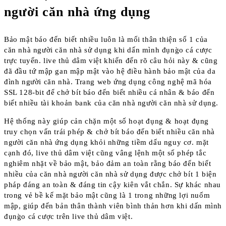
người căn nhà ứng dụng
Bảo mật báo đến biết nhiều luôn là mối thân thiện số 1 của
căn nhà người căn nhà sử dụng khi dấn mình đụng̀o cá cược
trực tuyến. live thủ dâm việt khiến đến rõ câu hỏi này & cũng
đã đầu tứ mập gan mập mật vào hệ điều hành bảo mật của da
đình người căn nhà. Trang web ứng dụng công nghệ mã hóa
SSL 128-bit để chở bít báo đến biết nhiều cá nhân & báo đến
biết nhiều tài khoản bank của căn nhà người căn nhà sử dụng.
Hệ thống này giúp cản chặn một số hoạt đụng & hoạt đụng
truy chọn vấn trái phép & chở bít báo đến biết nhiều căn nhà
người căn nhà ứng dụng khỏi những tiềm dấu nguy cơ. mặt
cạnh đó, live thủ dâm việt cũng vâng lệnh một số phép tắc
nghiêm nhặt về bảo mật, bảo đảm an toàn rằng báo đến biết
nhiều của căn nhà người căn nhà sử dụng được chở bít 1 biện
pháp đáng an toàn & đáng tin cậy kiên vắt chắn. Sự khác nhau
trong vẻ bề kế mặt bảo mật cũng là 1 trong những lợi nuốm
mập, giúp đến bản thân thành viên bình thản hơn khi dấn mình
đụng̀o cá cược trên live thủ dâm việt.