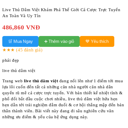
Live Thủ Dâm Việt Khám Phá Thế Giới Cá Cược Trực Tuyến
An Toàn Và Uy Tín
486,860 VNĐ
➕ Thêm vào giỏ
🛒 Mua Ngay
💙 Yêu thích
★★★
(45 đánh giá)
phái đẹp
live thủ dâm việt
Trang web
live thủ dâm việt
đang nổi lên như 1 điểm tới mua
lựa lôi cuốn đến tất cả những căn nhà người căn nhà dân
quyến rũ mê cá cược trực tuyến. Với bản thiết kế nhiệt tình &
phổ đổi bắt đầu cuộc chơi nhiều, live thủ dâm việt hứa hẹn
hẹn dẫn tới trải nghiệm đắm đuối & cơ hội thắng mập đến bản
thân thành viên. Bài viết này đang đi sâu nghiên cứu vãn
những ưu điểm & yếu của hệ ứng dụng này.