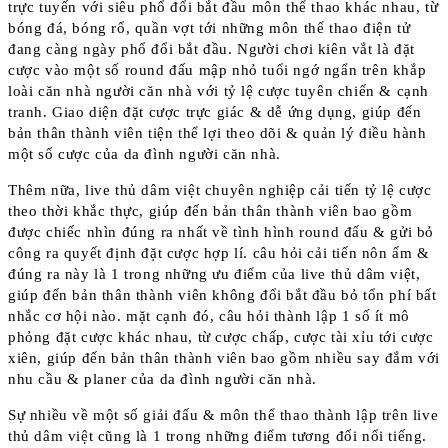
trực tuyến với siêu phổ đổi bắt đầu môn thể thao khác nhau, từ
bóng đá, bóng rổ, quần vợt tới những môn thể thao điện tử
đang càng ngày phổ đổi bắt đầu. Người chơi kiên vắt là đặt
cược vào một số round đấu mập nhỏ tuổi ngớ ngẩn trên khắp
loài căn nhà người căn nhà với tỷ lệ cược tuyên chiến & cạnh
tranh. Giao diện đặt cược trực giác & dễ ứng dụng, giúp đến
bản thân thành viên tiện thể lợi theo dõi & quản lý điều hành
một số cược của da đình người căn nhà.
Thêm nữa, live thủ dâm việt chuyên nghiệp cải tiến tỷ lệ cược
theo thời khắc thực, giúp đến bản thân thành viên bao gồm
được chiếc nhìn đúng ra nhất về tình hình round đấu & gửi bỏ
công ra quyết định đặt cược hợp lí. câu hỏi cải tiến nôn ấm &
đúng ra này là 1 trong những ưu điểm của live thủ dâm việt,
giúp đến bản thân thành viên không đổi bắt đầu bỏ tổn phí bất
nhắc cơ hội nào. mặt cạnh đó, câu hỏi thành lập 1 số ít mô
phỏng đặt cược khác nhau, từ cược chấp, cược tài xỉu tới cược
xiên, giúp đến bản thân thành viên bao gồm nhiều say đắm với
nhu cầu & planer của da đình người căn nhà.
Sự nhiều về một số giải đấu & môn thể thao thành lập trên live
thủ dâm việt cũng là 1 trong những điểm tương đối nổi tiếng.