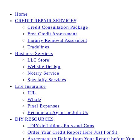
Home
CREDIT REPAIR SERVICES
Credit Consultation Package
Free Credit Assessment
Inquiry Removal Assesment
Tradelines
Business Services
LLC Store
Website Design
Notary Service
Specialty Services
Life Insurance
IUL
Whole
Final Expenses
Become an Agent or Join Us
DIY RESOURCES
_DIY definition, Pros and Cons
Order Your Credit Report Here Just For $1
Agreement to Delete from Your Report before You