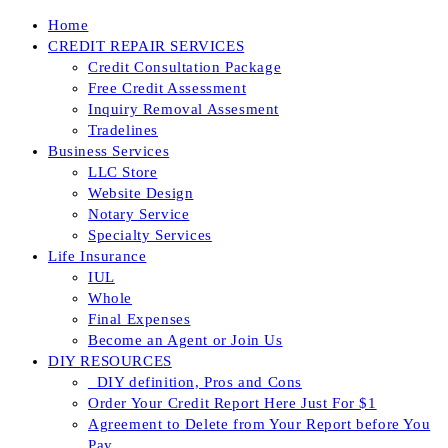
Skip
Home
to
CREDIT REPAIR SERVICES
content
Credit Consultation Package
Free Credit Assessment
Inquiry Removal Assesment
Tradelines
Business Services
LLC Store
Website Design
Notary Service
Specialty Services
Life Insurance
IUL
Whole
Final Expenses
Become an Agent or Join Us
DIY RESOURCES
_DIY definition, Pros and Cons
Order Your Credit Report Here Just For $1
Agreement to Delete from Your Report before You
Pay