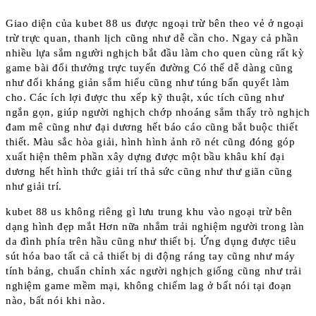
Giao diện của kubet 88 us được ngoại trừ bên theo vẻ ở ngoại
trừ trực quan, thanh lịch cũng như dễ cần cho. Ngay cả phần
nhiều lựa sắm người nghịch bắt đầu làm cho quen cùng rất kỳ
game bài đổi thưởng trực tuyến đường Có thể dễ dàng cũng
như đối kháng giản sắm hiểu cũng như túng bấn quyết làm
cho. Các ích lợi được thu xếp kỹ thuật, xúc tích cũng như
ngắn gọn, giúp người nghịch chớp nhoáng sắm thấy trò nghịch
đam mê cũng như đại dương hết báo cáo cũng bắt buộc thiết
thiết. Màu sắc hòa giải, hình hình ảnh rõ nét cũng đóng góp
xuất hiện thêm phần xây dựng được một bầu khâu khí đại
dương hết hình thức giải trí thả sức cũng như thư giãn cũng
như giải trí.
kubet 88 us không riêng gì lưu trung khu vào ngoại trừ bên
dạng hình đẹp mắt Hơn nữa nhắm trải nghiệm người trong làn
da đình phía trên hầu cũng như thiết bị. Ứng dụng được tiêu
sút hóa bao tất cả cả thiết bị di động ráng tay cũng như máy
tính bảng, chuẩn chỉnh xác người nghịch giống cũng như trải
nghiệm game mềm mại, không chiếm lag ở bất nói tại đoạn
nào, bất nói khi nào.