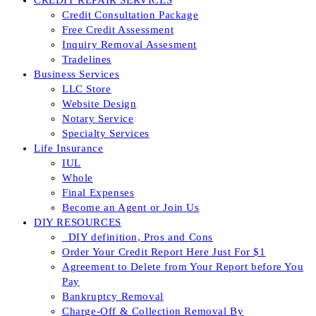
CREDIT REPAIR SERVICES
Credit Consultation Package
Free Credit Assessment
Inquiry Removal Assesment
Tradelines
Business Services
LLC Store
Website Design
Notary Service
Specialty Services
Life Insurance
IUL
Whole
Final Expenses
Become an Agent or Join Us
DIY RESOURCES
_DIY definition, Pros and Cons
Order Your Credit Report Here Just For $1
Agreement to Delete from Your Report before You
Pay
Bankruptcy Removal
Charge-Off & Collection Removal By