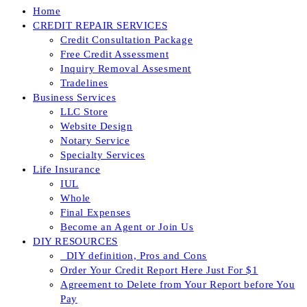
Home
CREDIT REPAIR SERVICES
Credit Consultation Package
Free Credit Assessment
Inquiry Removal Assesment
Tradelines
Business Services
LLC Store
Website Design
Notary Service
Specialty Services
Life Insurance
IUL
Whole
Final Expenses
Become an Agent or Join Us
DIY RESOURCES
_DIY definition, Pros and Cons
Order Your Credit Report Here Just For $1
Agreement to Delete from Your Report before You
Pay