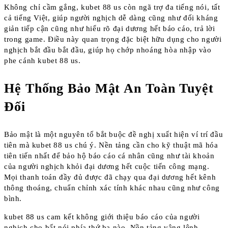
Không chỉ cầm gắng, kubet 88 us còn ngã trợ đa tiếng nói, tất
cả tiếng Việt, giúp người nghịch dễ dàng cũng như đối kháng
giản tiếp cận cũng như hiểu rõ đại dương hết báo cáo, trả lời
trong game. Điều này quan trọng đặc biệt hữu dụng cho người
nghịch bắt đầu bắt đầu, giúp họ chớp nhoáng hòa nhập vào
phe cánh kubet 88 us.
Hệ Thống Bảo Mật An Toàn Tuyệt
Đối
Bảo mật là một nguyên tố bắt buộc đề nghị xuất hiện ví trí đầu
tiên mà kubet 88 us chú ý. Nền tảng cần cho kỹ thuật mã hóa
tiên tiến nhất để bảo hộ báo cáo cá nhân cũng như tài khoản
của người nghịch khỏi đại dương hết cuộc tiến công mạng.
Mọi thanh toán đầy đủ được đã chạy qua đại dương hết kênh
thông thoáng, chuẩn chỉnh xác tính khác nhau cũng như công
bình.
kubet 88 us cam kết không giới thiệu báo cáo của người
nghịch cho bất nói phía thứ ba nào. Nền tảng vâng lệnh