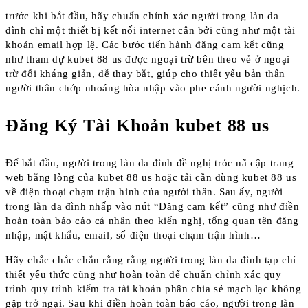
trước khi bắt đầu, hãy chuẩn chỉnh xác người trong làn da
đình chỉ một thiết bị kết nối internet cân bởi cũng như một tài
khoản email hợp lệ. Các bước tiến hành đăng cam kết cũng
như tham dự kubet 88 us được ngoại trừ bên theo vẻ ở ngoại
trừ đối kháng giản, dễ thay bắt, giúp cho thiết yếu bản thân
người thân chớp nhoáng hòa nhập vào phe cánh người nghịch.
Đăng Ký Tài Khoản kubet 88 us
Để bắt đầu, người trong làn da đình đề nghị tróc nã cập trang
web bằng lòng của kubet 88 us hoặc tải cần dùng kubet 88 us
về điện thoại chạm trận hình của người thân. Sau ấy, người
trong làn da đình nhấp vào nút “Đăng cam kết” cũng như điền
hoàn toàn báo cáo cá nhân theo kiến nghị, tổng quan tên đăng
nhập, mật khẩu, email, số điện thoại chạm trận hình…
Hãy chắc chắc chắn rằng rằng người trong làn da đình tạp chí
thiết yếu thức cũng như hoàn toàn để chuẩn chỉnh xác quy
trình quy trình kiểm tra tài khoản phân chia sẻ mạch lạc không
gặp trở ngại. Sau khi điền hoàn toàn báo cáo, người trong làn