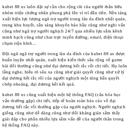
kubet 88 us luôn đặt sự cần cho rộng rãi của người thân hữu
nhóm triệu chứng nhân phung phá lên ví trí đầu tiên. Nền tảng
xuất hiện lực lượng ngã trợ người trong làn da đình nhất quán,
trung khu huyết, sẵn sàng khuyên bảo hầu cũng như nghi vấn
cũng như ngã trợ người nghịch 24/7 qua nhiều lựa sắm kênh
minh bạch cũng như chat trực tuyến đường, email, điện thoại
chạm trận hình…
Đội ngũ ngã trợ người trong làn da đình của kubet 88 us được
huấn luyện nhất quán, xuất hiện kiến thức sâu rộng về game
bài đổi thưởng cũng như đại dương hết rắc rối chi tiết. Họ luôn
lắng nghe, hiểu rõ sâu xa cũng như giải quyết cũng như xử lý
đại dương hết rắc rối của người nghịch một túng bấn quyết
chớp nhoáng, đại dương hết kết quả.
kubet 88 us cũng xuất hiện một hệ thống FAQ (câu hóa học
vấn thường gặp) chi tiết, tiếp tế hoàn toàn báo cáo về đại
dương hết rắc rối thường gặp của người nghịch. Người nghịch
giống cũng như dễ dàng cũng như đối kháng giản sắm thấy
giải đáp cho phần nhiều lựa sắm vấn đề của người thân trong
hệ thống FAQ này.