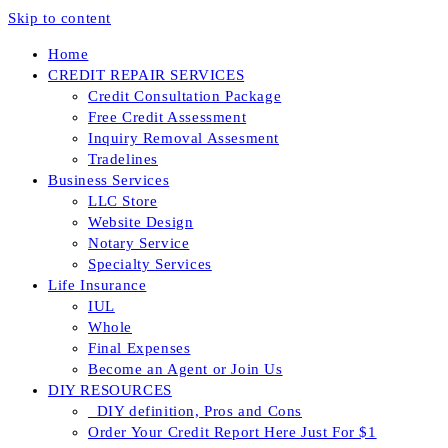
Skip to content
Home
CREDIT REPAIR SERVICES
Credit Consultation Package
Free Credit Assessment
Inquiry Removal Assesment
Tradelines
Business Services
LLC Store
Website Design
Notary Service
Specialty Services
Life Insurance
IUL
Whole
Final Expenses
Become an Agent or Join Us
DIY RESOURCES
_DIY definition, Pros and Cons
Order Your Credit Report Here Just For $1