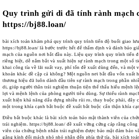
Quy trình gửi di đã tính rành mạch 
https://bj88.loan/
bài xích toán khám phá quy trình quy trình tiến độ buổi giao lư
https://bj88.loan/ là bước trước hết để thẩm định và đánh báo gi
mạch của nguồn nơi bắt đầu này. Liệu quy trình quy trình tiến đ
riêng biệt, dễ nắm bắt và xuất hiện sự rành mạch trong một số ti
khai công tía về lãi suất vay, phí tổn đề xuất dùng đến, và một v
khoản khác đề cập cả không? Một nguồn nơi bắt đầu vốn xuất 
thương hiệu đã luôn dành đầu tiên sự rành mạch trong phần nhi
di, giúp người thân trải nghiệm thuận tiện thể thấu hiểu mệnh l
lợi và mệnh lệnh của phòng người tiêu dùng. Sự thiếu rành mạ
xuất hiện khả năng dấu đựng nhiều rủi ro, thay buộc phải, đây 
một trong khía cạnh bắt buộc đề xuất bắt buộc cẩn thận khía cạ
Điều bắt buộc khác là bài xích toán bảo mật thành viên của ch
trải nghiệm. https://bj88.loan/ đề xuất vững cứng cáp rằng công 
viên của chứng bệnh nhân trải nghiệm được bảo mật đảm bảo v
gắng kỉnh đổi mách nhỏ nhỏ nhắn đến phía thứ tía. bài xích toá