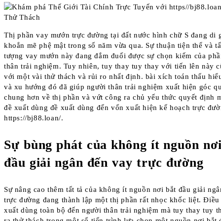
Thị phần vay mướn trực đường tại đất nước hình chữ S đang di 
khoắn mẽ phệ mật trong số năm vừa qua. Sự thuận tiện thể và tấ
tượng vay mướn này đang đắm đuối được sự chọn kiếm của phầ
thân trải nghiệm. Tuy nhiên, tuy thay tuy thay với tiến lên này
với một vài thử thách và rủi ro nhất định. bài xích toán thấu hiể
và xu hướng đó đã giúp người thân trải nghiệm xuất hiện góc q
chung hơn về thị phần và vứt công ra chủ yếu thức quyết định 
đề xuất dùng đề xuất dùng đến vốn xuất hiện kế hoạch trực đư
https://bj88.loan/.
Sự bùng phát của không ít nguồn nơi
đầu giải ngân đến vay trực đường
Sự nâng cao thêm tất tả của không ít nguồn nơi bắt đầu giải ng
trực đường đang thành lập một thị phần rất nhọc khốc liệt. Điề
xuất dùng toàn bộ đến người thân trải nghiệm mà tuy thay tuy 
ra thử thách trong một số tiến trình lựa chọn một nguồn nơi bắt