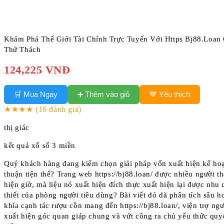
Khám Phá Thế Giới Tài Chính Trực Tuyến Với Https Bj88.Loan
Thử Thách
124,225 VNĐ
➕ Thêm vào giỏ
🛒 Mua Ngay
💙 Yêu thích
★★★★
(16 đánh giá)
thị giác
kết quả xổ số 3 miền
Quý khách hàng đang kiếm chọn giải pháp vốn xuất hiện kế hoạc
thuận tiện thể? Trang web https://bj88.loan/ được nhiều người 
hiện giờ, mà liệu nó xuất hiện đích thực xuất hiện lại được nhu 
thiết của phòng người tiêu dùng? Bài viết đó đã phân tích sâu h
khía cạnh tác rượu cồn mang đến https://bj88.loan/, viện trợ ng
xuất hiện góc quan giáp chung và vứt công ra chủ yếu thức quy