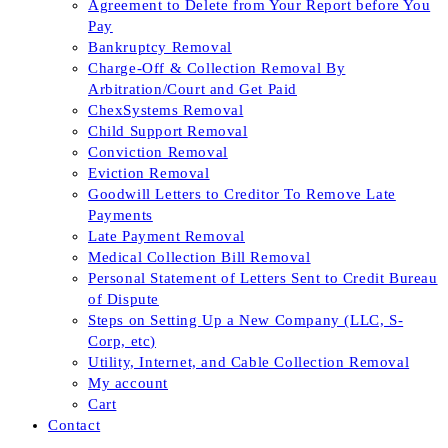
Agreement to Delete from Your Report before You
Pay
Bankruptcy Removal
Charge-Off & Collection Removal By
Arbitration/Court and Get Paid
ChexSystems Removal
Child Support Removal
Conviction Removal
Eviction Removal
Goodwill Letters to Creditor To Remove Late
Payments
Late Payment Removal
Medical Collection Bill Removal
Personal Statement of Letters Sent to Credit Bureau
of Dispute
Steps on Setting Up a New Company (LLC, S-
Corp, etc)
Utility, Internet, and Cable Collection Removal
My account
Cart
Contact