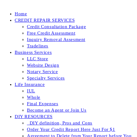
Home
CREDIT REPAIR SERVICES
Credit Consultation Package
Free Credit Assessment
Inquiry Removal Assesment
Tradelines
Business Services
LLC Store
Website Design
Notary Service
Specialty Services
Life Insurance
IUL
Whole
Final Expenses
Become an Agent or Join Us
DIY RESOURCES
_DIY definition, Pros and Cons
Order Your Credit Report Here Just For $1
Agreement to Delete from Your Report before You