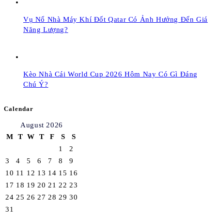
Vụ Nổ Nhà Máy Khí Đốt Qatar Có Ảnh Hưởng Đến Giá
Năng Lượng?
Kèo Nhà Cái World Cup 2026 Hôm Nay Có Gì Đáng
Chú Ý?
Calendar
August 2026
M
T
W
T
F
S
S
1
2
3
4
5
6
7
8
9
10
11
12
13
14
15
16
17
18
19
20
21
22
23
24
25
26
27
28
29
30
31