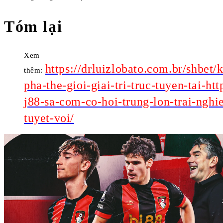
Tóm lại
Xem
https://drluizlobato.com.br/shbet
thêm:
pha-the-gioi-giai-tri-truc-tuyen-tai-htt
j88-sa-com-co-hoi-trung-lon-trai-nghi
tuyet-voi/