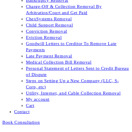
Bankruptcy Removal
Charge-Off & Collection Removal By
Arbitration/Court and Get Paid
ChexSystems Removal
Child Support Removal
Conviction Removal
Eviction Removal
Goodwill Letters to Creditor To Remove Late
Payments
Late Payment Removal
Medical Collection Bill Removal
Personal Statement of Letters Sent to Credit Bureau
of Dispute
Steps on Setting Up a New Company (LLC, S-
Corp, etc)
Utility, Internet, and Cable Collection Removal
My account
Cart
Contact
Book Consultation