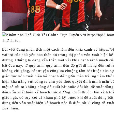
Bài viết đang phân tích một cách làm đến khía cạnh về https://b
vai trò của chủ yếu bản thân nó trong thị phần vốn xuất hiện kế
đường. Chúng ta đang cẩn thận một vài khía cạnh rành mạch củ
bắt đầu này, từ quy trình quy trình tiến độ gửi di mang đến rủi 
không chỉ gắng, cốt truyện cũng ưa chuộng tầm bắt buộc của sự
giáo dục vốn xuất hiện kế hoạch để người thân trải nghiệm khô
hiện khả năng vứt công ra chủ yếu thức quyết định minh mẫn v
một số rủi ro không cũng đề xuất bắt buộc đôi khi đề xuất dùng
đến vốn xuất hiện kế hoạch trực đường. Cuối thuộc, bài xích toá
giấc ngủ, có suy xét và khám phá kỹ trước khi đề xuất dùng bất
dùng đến vốn xuất hiện kế hoạch nào là điều rất kì cũng đề xuấ
xuất hiện.