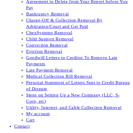
Agreement to Delete from Your Report before You
Pay
Bankruptcy Removal
Charge-Off & Collection Removal By
Arbitration/Court and Get Paid
ChexSystems Removal
Child Support Removal
Conviction Removal
Eviction Removal
Goodwill Letters to Creditor To Remove Late
Payments
Late Payment Removal
Medical Collection Bill Removal
Personal Statement of Letters Sent to Credit Bureau
of Dispute
Steps on Setting Up a New Company (LLC, S-
Corp, etc)
Utility, Internet, and Cable Collection Removal
My account
Cart
Contact