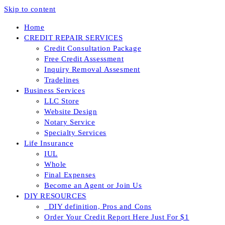
Skip to content
Home
CREDIT REPAIR SERVICES
Credit Consultation Package
Free Credit Assessment
Inquiry Removal Assesment
Tradelines
Business Services
LLC Store
Website Design
Notary Service
Specialty Services
Life Insurance
IUL
Whole
Final Expenses
Become an Agent or Join Us
DIY RESOURCES
_DIY definition, Pros and Cons
Order Your Credit Report Here Just For $1