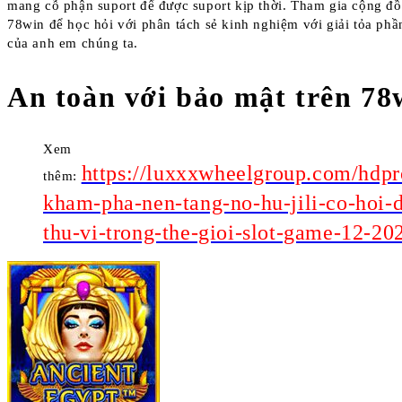
mang cỗ phận suport để được suport kịp thời. Tham gia cộng đ
78win để học hỏi với phân tách sẻ kinh nghiệm với giải tỏa phầ
của anh em chúng ta.
An toàn với bảo mật trên 78
Xem
https://luxxxwheelgroup.com/hdpr
thêm:
kham-pha-nen-tang-no-hu-jili-co-hoi-d
thu-vi-trong-the-gioi-slot-game-12-20