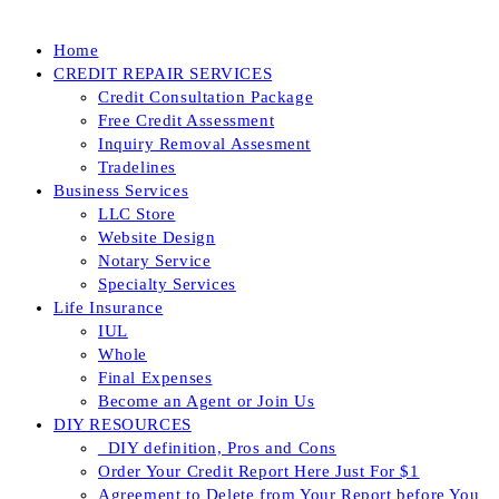
Home
CREDIT REPAIR SERVICES
Credit Consultation Package
Free Credit Assessment
Inquiry Removal Assesment
Tradelines
Business Services
LLC Store
Website Design
Notary Service
Specialty Services
Life Insurance
IUL
Whole
Final Expenses
Become an Agent or Join Us
DIY RESOURCES
_DIY definition, Pros and Cons
Order Your Credit Report Here Just For $1
Agreement to Delete from Your Report before You