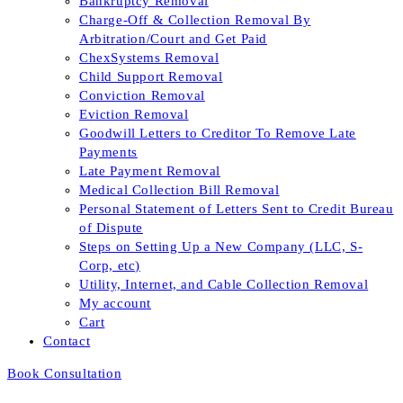
Bankruptcy Removal
Charge-Off & Collection Removal By
Arbitration/Court and Get Paid
ChexSystems Removal
Child Support Removal
Conviction Removal
Eviction Removal
Goodwill Letters to Creditor To Remove Late
Payments
Late Payment Removal
Medical Collection Bill Removal
Personal Statement of Letters Sent to Credit Bureau
of Dispute
Steps on Setting Up a New Company (LLC, S-
Corp, etc)
Utility, Internet, and Cable Collection Removal
My account
Cart
Contact
Book Consultation