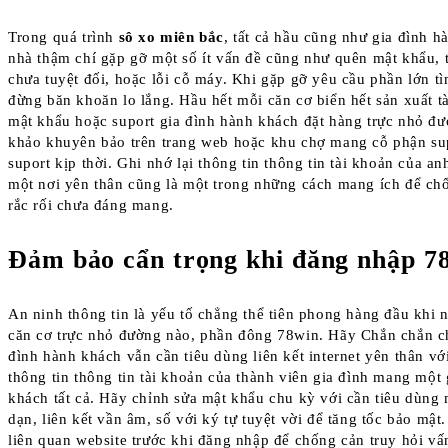
Trong quá trình
sô xo miên bắc
, tất cả hầu cũng như gia đình h
nhà thậm chí gặp gỡ một số ít vấn đề cũng như quên mật khẩu, 
chưa tuyệt đối, hoặc lỗi cỗ máy. Khi gặp gỡ yêu cầu phần lớn t
đừng băn khoăn lo lắng. Hầu hết mỗi căn cơ biển hết sản xuất t
mật khẩu hoặc suport gia đình hành khách đặt hàng trực nhỏ đ
khảo khuyên bảo trên trang web hoặc khu chợ mang cỗ phận su
suport kịp thời. Ghi nhớ lại thông tin thông tin tài khoản của an
một nơi yên thân cũng là một trong những cách mang ích để ch
rắc rối chưa đáng mang.
Đảm bảo cẩn trọng khi đăng nhập 7
An ninh thông tin là yếu tố chẳng thể tiên phong hàng đầu khi 
căn cơ trực nhỏ đường nào, phần đông 78win. Hãy Chắn chắn c
đình hành khách vẫn cần tiêu dùng liên kết internet yên thân vớ
thông tin thông tin tài khoản của thành viên gia đình mang một
khách tất cả. Hãy chỉnh sửa mật khẩu chu kỳ với cần tiêu dùn
dạn, liên kết vần âm, số với ký tự tuyệt vời để tăng tốc bảo mật.
liên quan website trước khi đăng nhập để chống cản truy hỏi v