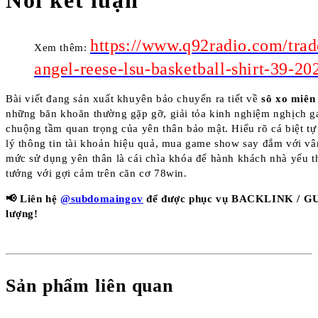
https://www.q92radio.com/trad
Xem thêm:
angel-reese-lsu-basketball-shirt-39-20
Bài viết đang sản xuất khuyên bảo chuyển ra tiết về
sô xo miên
những băn khoăn thường gặp gỡ, giải tỏa kinh nghiệm nghịch 
chuộng tầm quan trọng của yên thân bảo mật. Hiểu rõ cá biệt t
lý thông tin tài khoản hiệu quả, mua game show say đắm với v
mức sử dụng yên thân là cái chìa khóa để hành khách nhà yếu t
tưởng với gợi cảm trên căn cơ 78win.
📢 Liên hệ
@subdomaingov
để được phục vụ BACKLINK / G
lượng!
Sản phẩm liên quan