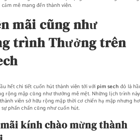
i cảm mê mang đến thành viên.
n mãi cũng như
g trình Thưởng trên
ech
u hết chi tiết cuốn hút thành viên tới với
pim sech
đó là hầ
tặng rộng mập cũng như thưởng mê mệt. Những lịch trình nà
 thành viên sở hữu rộng mập thời cơ chiến hạ mập nhưng h
 sự phấn chấn cũng như cuốn hút.
mãi kính chào mừng thành
i