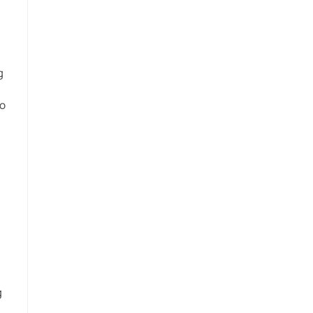
g
áo
g