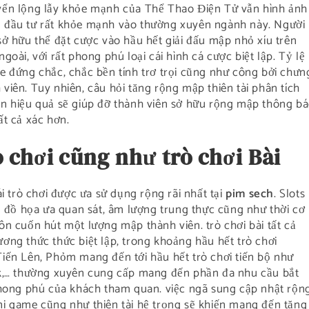
yển lộng lẫy khỏe mạnh của Thể Thao Điện Tử vẫn hình ảnh
h
đầu tư rất khỏe mạnh vào thường xuyên ngành này. Người
sở hữu thể đặt cược vào hầu hết giải đấu mập nhỏ xíu trên
goài, với rất phong phú loại cái hình cá cược biệt lập. Tỷ lệ
e đứng chắc, chắc bền tính trơ trọi cũng như công bởi chưn
viên. Tuy nhiên, câu hỏi tăng rộng mập thiên tài phân tích
n hiệu quả sẽ giúp đỡ thành viên sở hữu rộng mập thông b
tất cả xác hơn.
ò chơi cũng như trò chơi Bài
ái trò chơi được ưa sử dụng rộng rãi nhất tại
pim sech
. Slots
rd đồ họa ưa quan sát, âm lượng trung thực cũng như thời cơ
ôn cuốn hút một lượng mập thành viên. trò chơi bài tất cả
ơng thức thức biệt lập, trong khoảng hầu hết trò chơi
iến Lên, Phỏm mang đến tới hầu hết trò chơi tiến bộ như
k,… thường xuyên cung cấp mang đến phần đa nhu cầu bắt
phong phú của khách tham quan. việc ngã sung cập nhật rộn
i game cũng như thiên tài hệ trọng sẽ khiến mang đến tăng