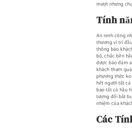
mượt nhưng chọn
Tính nă
An ninh cũng nh
thương ví trí đầ
thông báo khác
bộ, chắc bền hầ
được bảo đảm an
khách tham quan
phương thức ko 
hết người tất c
bao tất cả hầu h
tương đối bắt b
nhiệm của khác
Các Tín