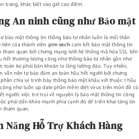
 trang, khác biệt vào giờ cao điểm.
ng An ninh cũng như Bảo mật
ư bảo mật thông tin thông báo tư nhân luôn là mối thân
u tiên của thành viên.
pim sech
cam kết bảo mật thông tin
h tham quan bởi chưng mạng lưới hệ thống mã hóa SSL tiến
u hết thương lượng cũng như thông báo tư nhân gần như
 toàn ko phải băn khoăn lo lắng lường đảo. Tuy nhiên,
 vẫn nên tự bảo đảm an toàn hầu hết người bởi chưng
phân chia sẻ trình bày thông báo mật khẩu với thuộc 1 hầu
ả cũng như luôn up date phần mềm diệt virus trên món đồ củ
ết người. việc trơ trọi về nguyên lý bảo mật thông tin cũng
uộc phải dấn khỏe mạnh phía cạnh đó để triển khai tăng tín
h tham quan.
h Năng Hỗ Trợ Khách Hàng