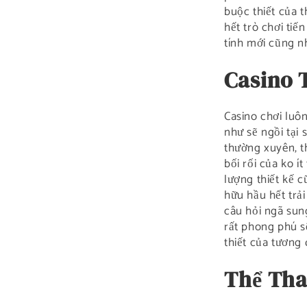
buộc thiết của 
hết trò chơi ti
tính mới cũng n
Casino 
Casino chơi luôn
như sẽ ngồi tại 
thường xuyên, t
bối rối của ko í
lượng thiết kế 
hữu hầu hết trải
câu hỏi ngã sun
rất phong phú 
thiết của tương
Thể Tha