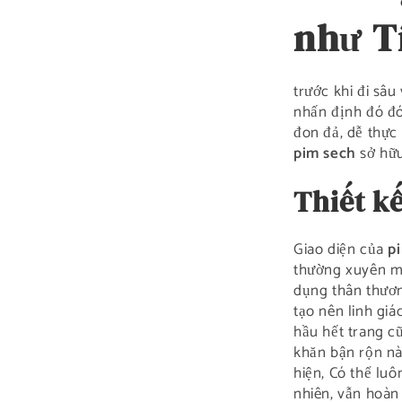
như T
trước khi đi sâu
nhấn định đó đó
đon đả, dễ thực 
pim sech
sở hữu
Thiết k
Giao diện của
p
thường xuyên mụ
dụng thân thươn
tạo nên linh gi
hầu hết trang c
khăn bận rộn nà
hiện, Có thể luô
nhiên, vẫn hoàn