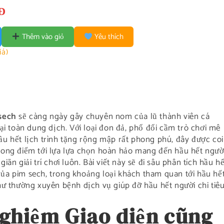
Đ
Thêm vào giỏ
Yêu thích
iá)
sech
sẽ càng ngày gây chuyên nom của lũ thành viên cá
ại toàn dung dịch. Với loại đon đả, phổ đổi cầm trò chơi mê
u hết lịch trình tặng rộng mập rất phong phú, đây được coi
ong điểm tới lựa lựa chọn hoàn hảo mang đến hầu hết ngườ
iãn giải trí chơi luôn. Bài viết này sẽ đi sâu phân tích hầu hế
p của pim sech, trong khoảng loại khách tham quan tới hầu hế
hư thường xuyên bệnh dịch vụ giúp đỡ hầu hết người chi tiêu
nghiệm Giao diện cũng