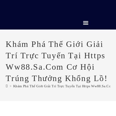
CREDIT REPAIR SERVICES
Khám Phá Thế Giới Giải
Trí Trực Tuyến Tại Https
Ww88.Sa.Com Cơ Hội
Trúng Thưởng Khổng Lồ!
>
Khám Phá Thế Giới Giải Trí Trực Tuyến Tại Https Ww88.Sa.Com