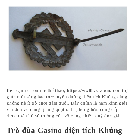
Bên cạnh cá online thể thao,
https://ww88.sa.com/
còn trợ
giúp một sòng bạc trực tuyến đường diện tích Khủng cùng
không hề ít trò chơi đắm đuối. Đây chính là nạm kỉnh giới
vui đùa vô cùng quăng quật ra là phong lưu, cung cấp
được toàn bộ sở trường của vô cùng nhiều quý đọc giả.
Trò đùa Casino diện tích Khủng