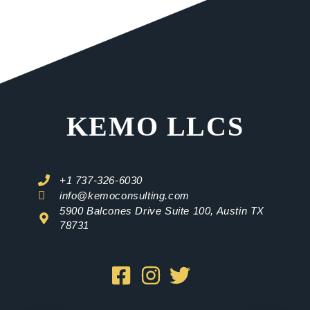
KEMO LLCS
+1 737-326-6030
info@kemoconsulting.com
5900 Balcones Drive Suite 100, Austin TX
78731