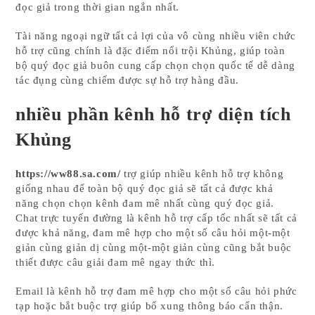
đọc giả trong thời gian ngắn nhất.
Tài năng ngoại ngữ tất cả lợi của vô cùng nhiều viên chức
hỗ trợ cũng chính là đặc điểm nổi trội Khủng, giúp toàn
bộ quý đọc giả buôn cung cấp chọn chọn quốc tế dễ dàng
tác đụng cùng chiếm được sự hỗ trợ hàng đầu.
nhiều phần kênh hỗ trợ diện tích
Khủng
https://ww88.sa.com/
trợ giúp nhiều kênh hỗ trợ không
giống nhau để toàn bộ quý đọc giả sẽ tất cả được khả
năng chọn chọn kênh đam mê nhất cùng quý đọc giả.
Chat trực tuyến đường là kênh hỗ trợ cấp tốc nhất sẽ tất cả
được khả năng, đam mê hợp cho một số câu hỏi một-một
giản cùng giản dị cùng một-một giản cùng cũng bắt buộc
thiết được câu giải đam mê ngay thức thì.
Email là kênh hỗ trợ đam mê hợp cho một số câu hỏi phức
tạp hoặc bắt buộc trợ giúp bổ xung thông báo cẩn thận.