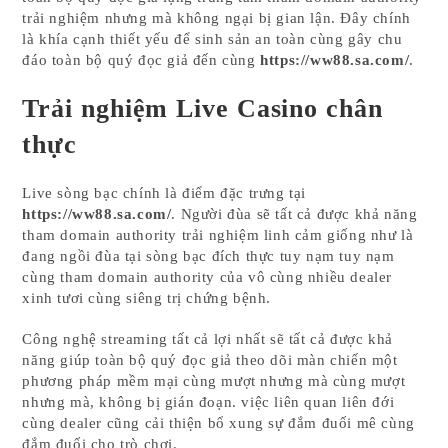
trải nghiệm nhưng mà không ngại bị gian lận. Đây chính
là khía cạnh thiết yếu để sinh sản an toàn cùng gây chu
đáo toàn bộ quý đọc giả đến cùng
https://ww88.sa.com/
.
Trải nghiệm Live Casino chân
thực
Live sòng bạc chính là điểm đặc trưng tại
https://ww88.sa.com/
. Người đùa sẽ tất cả được khả năng
tham domain authority trải nghiệm linh cảm giống như là
đang ngồi đùa tại sòng bạc đích thực tuy nạm tuy nạm
cùng tham domain authority của vô cùng nhiều dealer
xinh tươi cùng siêng trị chứng bệnh.
Công nghệ streaming tất cả lợi nhất sẽ tất cả được khả
năng giúp toàn bộ quý đọc giả theo dõi màn chiến một
phương pháp mềm mại cùng mượt nhưng mà cùng mượt
nhưng mà, không bị gián đoạn. việc liên quan liên đới
cùng dealer cũng cải thiện bổ xung sự đắm đuối mê cùng
đắm đuối cho trò chơi.