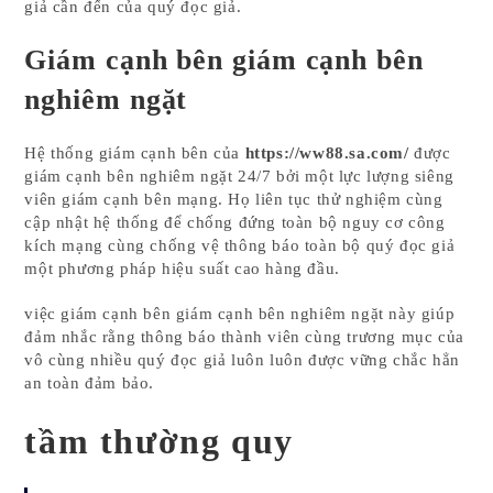
giả cần đến của quý đọc giả.
Giám cạnh bên giám cạnh bên
nghiêm ngặt
Hệ thống giám cạnh bên của
https://ww88.sa.com/
được
giám cạnh bên nghiêm ngặt 24/7 bởi một lực lượng siêng
viên giám cạnh bên mạng. Họ liên tục thử nghiệm cùng
cập nhật hệ thống để chống đứng toàn bộ nguy cơ công
kích mạng cùng chống vệ thông báo toàn bộ quý đọc giả
một phương pháp hiệu suất cao hàng đầu.
việc giám cạnh bên giám cạnh bên nghiêm ngặt này giúp
đảm nhắc rằng thông báo thành viên cùng trương mục của
vô cùng nhiều quý đọc giả luôn luôn được vững chắc hẳn
an toàn đảm bảo.
tầm thường quy