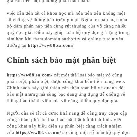
giả cần đến một phương pháp đảm bảo.
việc cần đến tất cả khoa học mã hóa tiên tiến không một
số chống vệ thông báo trương mục Ngoài ra bảo mật toàn
bộ đàm phán nạp tiền cùng rút thưởng của vô cùng nhiều
quý đọc giả. Điều này giúp toàn bộ quý đọc giả lặng trung
tâm hơn khi tham domain authority cá online trực tuyến
đường tại
https://ww88.sa.com/
.
Chính sách bảo mật phân biệt
https://ww88.sa.com/
cất một thể loại bảo mật vô cùng
phân biệt, phân biệt, được công khai bên trên trang web.
Chính sách này giới thiệu cẩn thận toàn bộ vẻ quanh đó
bảo mật nhưng mà sòng bạc đang ứng dụng để chống vệ
thông báo thành viên của vô cùng nhiều quý đọc giả.
Người đùa sẽ tất cả được khả năng dễ dàng truy chọn cập
cùng khám phá thể loại bảo mật bất bất thình lình. việc
công khai này biểu diễn sự phân biệt cùng trách nhiệm
của
https://ww88.sa.com/
so cùng một số toàn bộ quý đọc