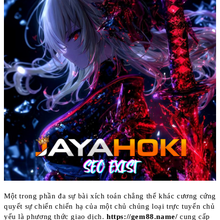
Một trong phần đa sự bài xích toán chẳng thể khác cương cứng
quyết sự chiến chiến hạ của một chủ chủng loại trực tuyến chủ
yếu là phương thức giao dịch.
https://gem88.name/
cung cấp