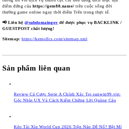
thông tin với dịch vụ thành cục chi tiêu đang đích thực địa
điểm đứng của
https://gem88.name/
trên cuộc sống đời
thường game online ngay thời điểm Trên trong thực tế.
📢 Liên hệ
@subdomaingov
để được phục vụ BACKLINK /
GUESTPOST chất lượng!
Sitemap:
https://kemollcs.com/sitemap.xml
Sản phẩm liên quan
Review Cá Cược Serie A Chính Xác Tại sunwin99.vip:
Góc Nhìn UX Và Cách Kiểm Chứng Lời Quảng Cáo
Kèo Tài Xỉu World Cup 2026 Trận Nào Dễ Nổ? Bật Mí