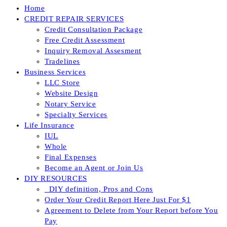
Home
CREDIT REPAIR SERVICES
Credit Consultation Package
Free Credit Assessment
Inquiry Removal Assesment
Tradelines
Business Services
LLC Store
Website Design
Notary Service
Specialty Services
Life Insurance
IUL
Whole
Final Expenses
Become an Agent or Join Us
DIY RESOURCES
_DIY definition, Pros and Cons
Order Your Credit Report Here Just For $1
Agreement to Delete from Your Report before You
Pay