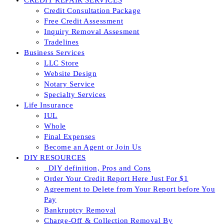
CREDIT REPAIR SERVICES
Credit Consultation Package
Free Credit Assessment
Inquiry Removal Assesment
Tradelines
Business Services
LLC Store
Website Design
Notary Service
Specialty Services
Life Insurance
IUL
Whole
Final Expenses
Become an Agent or Join Us
DIY RESOURCES
_DIY definition, Pros and Cons
Order Your Credit Report Here Just For $1
Agreement to Delete from Your Report before You
Pay
Bankruptcy Removal
Charge-Off & Collection Removal By