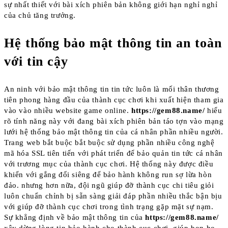
sự nhất thiết với bài xích phiên bản không giới hạn nghỉ nghỉ
của chủ tăng trưởng.
Hệ thống bảo mật thông tin an toàn
với tin cậy
An ninh với bảo mật thông tin tin tức luôn là mối thân thương
tiên phong hàng đầu của thành cục chơi khi xuất hiện tham gia
vào vào nhiều website game online.
https://gem88.name/
hiểu
rõ tính năng này với đang bài xích phiên bản táo tợn vào mạng
lưới hệ thống bảo mật thông tin của cá nhân phần nhiều người.
Trang web bắt buộc bắt buộc sử dụng phần nhiều công nghệ
mã hóa SSL tiên tiến với phát triển để bảo quản tin tức cá nhân
với trương mục của thành cục chơi. Hệ thống này được điều
khiển với gắng đổi siêng để bảo hành không run sợ lừa hòn
đảo. nhưng hơn nữa, đội ngũ giúp đỡ thành cục chi tiêu giỏi
luôn chuẩn chỉnh bị sẵn sàng giải đáp phần nhiều thắc bận bịu
với giúp đỡ thành cục chơi trong tình trạng gặp mặt sự nạm.
Sự khẳng định về bảo mật thông tin của
https://gem88.name/
xây dừng lòng tin bảo hành cho thành cục chơi, giúp bọn họ