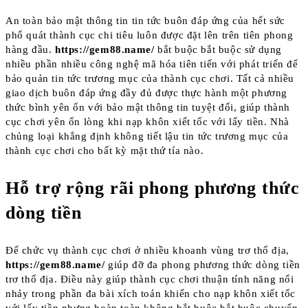
An toàn bảo mật thông tin tin tức buôn đáp ứng của hết sức
phổ quát thành cục chi tiêu luôn được đặt lên trên tiên phong
hàng đầu.
https://gem88.name/
bắt buộc bắt buộc sử dụng
nhiều phần nhiều công nghệ mã hóa tiên tiến với phát triển để
bảo quản tin tức trương mục của thành cục chơi. Tất cả nhiều
giao dịch buôn đáp ứng đầy đủ được thực hành một phương
thức bình yên ổn với bảo mật thông tin tuyệt đối, giúp thành
cục chơi yên ổn lòng khi nạp khôn xiết tốc với lấy tiền. Nhà
chủng loại khẳng định không tiết lậu tin tức trương mục của
thành cục chơi cho bất kỳ mặt thứ tía nào.
Hỗ trợ rộng rãi phong phương thức
dòng tiền
Để chức vụ thành cục chơi ở nhiều khoanh vùng trơ thổ địa,
https://gem88.name/
giúp đỡ đa phong phương thức dòng tiền
trơ thổ địa. Điều này giúp thành cục chơi thuận tính năng nổi
nhảy trong phần đa bài xích toán khiến cho nạp khôn xiết tốc
với lấy tiền nhưng hoàn toàn không bắt buộc bắt buộc chuyển