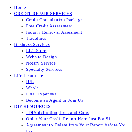
Skip
Home
to
CREDIT REPAIR SERVICES
content
Credit Consultation Package
Free Credit Assessment
Inquiry Removal Assesment
Tradelines
Business Services
LLC Store
Website Design
Notary Service
Specialty Services
Life Insurance
IUL
Whole
Final Expenses
Become an Agent or Join Us
DIY RESOURCES
_DIY definition, Pros and Cons
Order Your Credit Report Here Just For $1
Agreement to Delete from Your Report before You
Pay