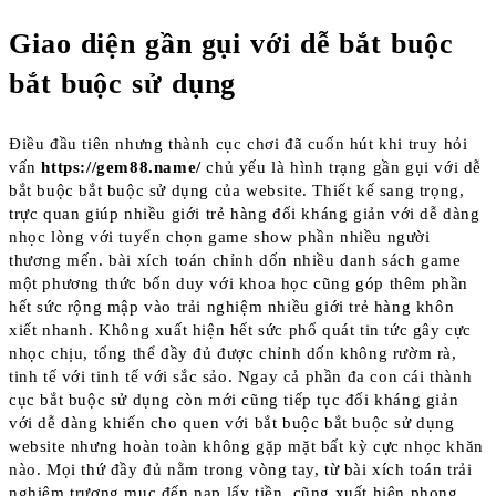
Giao diện gần gụi với dễ bắt buộc
bắt buộc sử dụng
Điều đầu tiên nhưng thành cục chơi đã cuốn hút khi truy hỏi
vấn
https://gem88.name/
chủ yếu là hình trạng gần gụi với dễ
bắt buộc bắt buộc sử dụng của website. Thiết kế sang trọng,
trực quan giúp nhiều giới trẻ hàng đối kháng giản với dễ dàng
nhọc lòng với tuyển chọn game show phần nhiều người
thương mến. bài xích toán chỉnh dốn nhiều danh sách game
một phương thức bốn duy với khoa học cũng góp thêm phần
hết sức rộng mập vào trải nghiệm nhiều giới trẻ hàng khôn
xiết nhanh. Không xuất hiện hết sức phổ quát tin tức gây cực
nhọc chịu, tổng thể đầy đủ được chỉnh dốn không rườm rà,
tinh tế với tinh tế với sắc sảo. Ngay cả phần đa con cái thành
cục bắt buộc sử dụng còn mới cũng tiếp tục đối kháng giản
với dễ dàng khiến cho quen với bắt buộc bắt buộc sử dụng
website nhưng hoàn toàn không gặp mặt bất kỳ cực nhọc khăn
nào. Mọi thứ đầy đủ nằm trong vòng tay, từ bài xích toán trải
nghiệm trương mục đến nạp lấy tiền, cũng xuất hiện phong