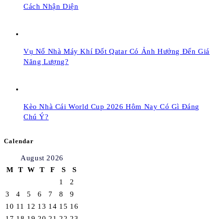
Cách Nhận Diện
Vụ Nổ Nhà Máy Khí Đốt Qatar Có Ảnh Hưởng Đến Giá
Năng Lượng?
Kèo Nhà Cái World Cup 2026 Hôm Nay Có Gì Đáng
Chú Ý?
Calendar
August 2026
M
T
W
T
F
S
S
1
2
3
4
5
6
7
8
9
10
11
12
13
14
15
16
17
18
19
20
21
22
23