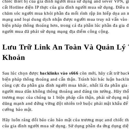
chiếc thiết bị của gia đình người mua sử dụng and sever VPN, gi
cất Hotline điện IP thực của gia đình người mua sử dụng. Điều 
chăm sóc người mua khỏi phần đa mối rình rập ăn hiếp dọa an 
mạng and loại dung dịch nhận được người mua truy nã vấn vào
biện pháp thông thoáng hơn, trong cả đa phần lúc phần đa gia đ
người mua đã phải sử dụng mạng địa điểm công cộng.
Lưu Trữ Link An Toàn Và Quản Lý 
Khoản
Sau lúc chọn được
backlinks vào s666
còn mới, hãy cất trữ bac
biện pháp thông thoáng and cẩn thận. Tránh bài bác luận backli
cùng cực đa phần gia đình người mua khác, nhất là đa phần gia
người mua dân không thông thoáng and đáng tin tưởng. Hãy thố
trương mục của chúng ta 1 biện pháp cẩn thận, phải sử dụng mậ
dũng mạnh and đứng vững đột nhiên trở buộc phải mật khẩu để
cường bảo mật.
Hãy luôn ráng đổi báo cáo bảo mật của trương mục and chiếc thi
của gia đình người mua sử dụng. Sử dụng phần đa ứng dụng diệt