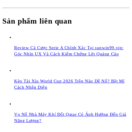
Sản phẩm liên quan
Review Cá Cược Serie A Chính Xác Tại sunwin99.vip:
Góc Nhìn UX Và Cách Kiểm Chứng Lời Quảng Cáo
Kèo Tài Xỉu World Cup 2026 Trận Nào Dễ Nổ? Bật Mí
Cách Nhận Diện
Vụ Nổ Nhà Máy Khí Đốt Qatar Có Ảnh Hưởng Đến Giá
Năng Lượng?