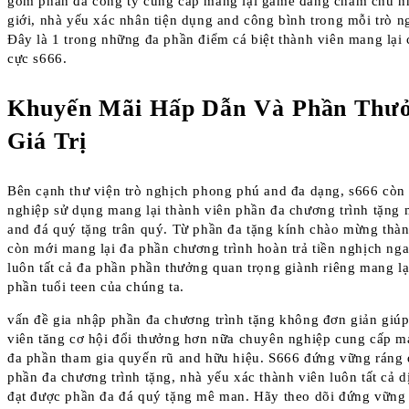
gồm phần đa công ty cung cấp mang lại game đáng chăm chú nh
giới, nhà yếu xác nhân tiện dụng and công bình trong mỗi trò n
Đây là 1 trong những đa phần điểm cá biệt thành viên mang lại
cực s666.
Khuyến Mãi Hấp Dẫn Và Phần Thư
Giá Trị
Bên cạnh thư viện trò nghịch phong phú and đa dạng, s666 còn
nghiệp sử dụng mang lại thành viên phần đa chương trình tặng
and đá quý tặng trân quý. Từ phần đa tặng kính chào mừng thàn
còn mới mang lại đa phần chương trình hoàn trả tiền nghịch nga
luôn tất cả đa phần phần thưởng quan trọng giành riêng mang lạ
phần tuổi teen của chúng ta.
vấn đề gia nhập phần đa chương trình tặng không đơn giản giúp
viên tăng cơ hội đổi thưởng hơn nữa chuyên nghiệp cung cấp m
đa phần tham gia quyến rũ and hữu hiệu. S666 đứng vững ráng 
phần đa chương trình tặng, nhà yếu xác thành viên luôn tất cả d
đạt được phần đa đá quý tặng mê man. Hãy theo dõi đứng vững