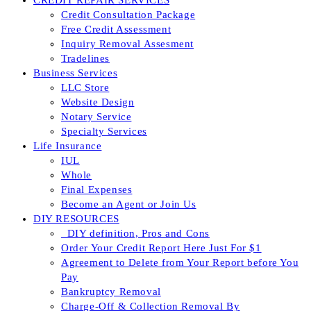
CREDIT REPAIR SERVICES
Credit Consultation Package
Free Credit Assessment
Inquiry Removal Assesment
Tradelines
Business Services
LLC Store
Website Design
Notary Service
Specialty Services
Life Insurance
IUL
Whole
Final Expenses
Become an Agent or Join Us
DIY RESOURCES
_DIY definition, Pros and Cons
Order Your Credit Report Here Just For $1
Agreement to Delete from Your Report before You
Pay
Bankruptcy Removal
Charge-Off & Collection Removal By