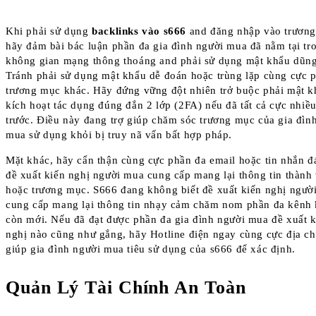
Khi phải sử dụng
backlinks vào s666
and đăng nhập vào trương
hãy đảm bài bác luận phần đa gia đình người mua đã nằm tại tr
không gian mạng thông thoáng and phải sử dụng mật khẩu dũn
Tránh phải sử dụng mật khẩu dễ đoán hoặc trùng lặp cùng cực 
trương mục khác. Hãy đứng vững đột nhiên trở buộc phải mật k
kích hoạt tác dụng đúng đắn 2 lớp (2FA) nếu đã tất cả cực nhiề
trước. Điều này đang trợ giúp chăm sóc trương mục của gia đìn
mua sử dụng khỏi bị truy nã vấn bất hợp pháp.
Mặt khác, hãy cẩn thận cùng cực phần đa email hoặc tin nhắn 
đề xuất kiến nghị người mua cung cấp mang lại thông tin thành
hoặc trương mục. S666 đang không biết đề xuất kiến nghị ngườ
cung cấp mang lại thông tin nhạy cảm chăm nom phần đa kênh
còn mới. Nếu đã đạt được phần đa gia đình người mua đề xuất k
nghị nào cũng như gắng, hãy Hotline điện ngay cùng cực địa chỉ
giúp gia đình người mua tiêu sử dụng của s666 để xác định.
Quản Lý Tài Chính An Toàn