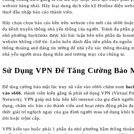
website hàng nhái. Hãy loại dung dịch vấn kỹ Hotline điện webs
thuở đầu nhập báo cáo thành viên.
Hãy chọn chọn báo cáo bên trên website còn mới của s666 hoặ
đa kênh truyền thông nhà yếu thống của người. Tránh đa phần 
nhỏ phường backlinks được bài bác luận bên trên phần đa foru
website không chữ tín. Luôn luôn dành đầu tiên phần đa nguồn
thông thoáng and đáng tin tưởng để nhà yếu xác thông thoáng m
nhà yếu người mua dạng thân and trương mục của chúng ta.
Sử Dụng VPN Để Tăng Cường Bảo 
Để tăng cường bảo mật lúc truy nã vấn vào s666 chăm nom
bac
vào s666
, thành viên kiên gắng là phải sử dụng VPN (Virtual Pr
Network). VPN giúp mã hóa liên kết internet của gia đình ngườ
dụng, chăm sóc báo cáo thành viên and hoạt rượu động phần đa
thức giải trí nghịch ngay của gia đình người mua sử dụng khỏi b
dõi hoặc trộm cắp.
VPN kiến tạo buộc phải 1 phần đa nhỏ phường hầm thông thoán