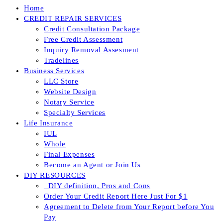
Home
CREDIT REPAIR SERVICES
Credit Consultation Package
Free Credit Assessment
Inquiry Removal Assesment
Tradelines
Business Services
LLC Store
Website Design
Notary Service
Specialty Services
Life Insurance
IUL
Whole
Final Expenses
Become an Agent or Join Us
DIY RESOURCES
_DIY definition, Pros and Cons
Order Your Credit Report Here Just For $1
Agreement to Delete from Your Report before You
Pay