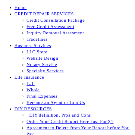
Skip
Home
to
CREDIT REPAIR SERVICES
content
Credit Consultation Package
Free Credit Assessment
Inquiry Removal Assesment
Tradelines
Business Services
LLC Store
Website Design
Notary Service
Specialty Services
Life Insurance
IUL
Whole
Final Expenses
Become an Agent or Join Us
DIY RESOURCES
_DIY definition, Pros and Cons
Order Your Credit Report Here Just For $1
Agreement to Delete from Your Report before You
Pay