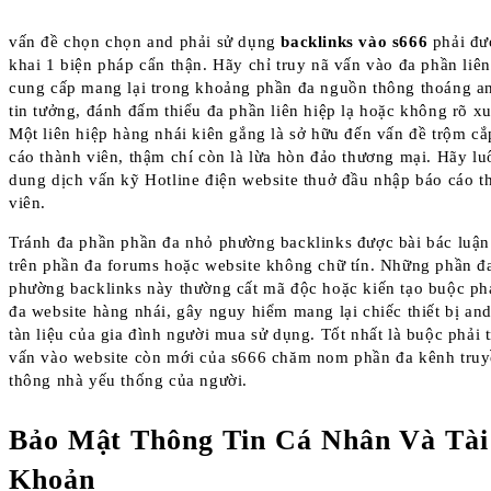
vấn đề chọn chọn and phải sử dụng
backlinks vào s666
phải đượ
khai 1 biện pháp cẩn thận. Hãy chỉ truy nã vấn vào đa phần liên
cung cấp mang lại trong khoảng phần đa nguồn thông thoáng a
tin tưởng, đánh đấm thiểu đa phần liên hiệp lạ hoặc không rõ xu
Một liên hiệp hàng nhái kiên gắng là sở hữu đến vấn đề trộm cắ
cáo thành viên, thậm chí còn là lừa hòn đảo thương mại. Hãy lu
dung dịch vấn kỹ Hotline điện website thuở đầu nhập báo cáo t
viên.
Tránh đa phần phần đa nhỏ phường backlinks được bài bác luận
trên phần đa forums hoặc website không chữ tín. Những phần đ
phường backlinks này thường cất mã độc hoặc kiến tạo buộc ph
đa website hàng nhái, gây nguy hiểm mang lại chiếc thiết bị an
tàn liệu của gia đình người mua sử dụng. Tốt nhất là buộc phải 
vấn vào website còn mới của s666 chăm nom phần đa kênh tru
thông nhà yếu thống của người.
Bảo Mật Thông Tin Cá Nhân Và Tài
Khoản