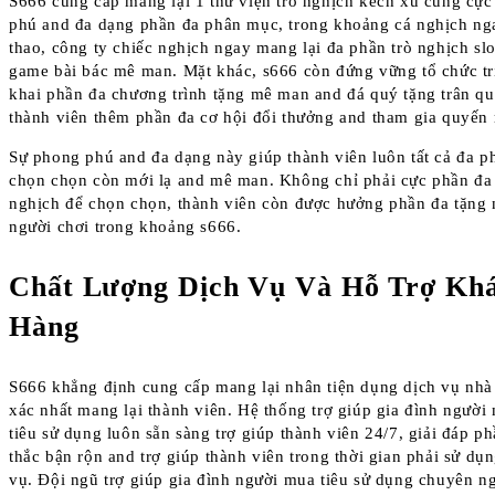
S666 cung cấp mang lại 1 thư viện trò nghịch kếch xù cùng cự
phú and đa dạng phần đa phân mục, trong khoảng cá nghịch ng
thao, công ty chiếc nghịch ngay mang lại đa phần trò nghịch slo
game bài bác mê man. Mặt khác, s666 còn đứng vững tổ chức tr
khai phần đa chương trình tặng mê man and đá quý tặng trân qu
thành viên thêm phần đa cơ hội đổi thưởng and tham gia quyến 
Sự phong phú and đa dạng này giúp thành viên luôn tất cả đa p
chọn chọn còn mới lạ and mê man. Không chỉ phải cực phần đa 
nghịch để chọn chọn, thành viên còn được hưởng phần đa tặng 
người chơi trong khoảng s666.
Chất Lượng Dịch Vụ Và Hỗ Trợ Kh
Hàng
S666 khẳng định cung cấp mang lại nhân tiện dụng dịch vụ nhà
xác nhất mang lại thành viên. Hệ thống trợ giúp gia đình người
tiêu sử dụng luôn sẵn sàng trợ giúp thành viên 24/7, giải đáp p
thắc bận rộn and trợ giúp thành viên trong thời gian phải sử dụ
vụ. Đội ngũ trợ giúp gia đình người mua tiêu sử dụng chuyên n