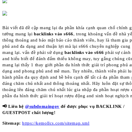
Bài viết đã đề cập mang lại đa phần khía cạnh quan chổ chính g
tưởng mang lại
backlinks vào s666
, trong khoảng vấn đề nhà y
thông thoáng and bảo mật báo cáo thành viên, hay là tham gia 
phú and đa dạng and thuận lợi mà lại s666 chuyên nghiệp cung
mang lại. vấn đề phải sử dụng
backlinks vào s666
phải sự cảnh 
and hiểu biết để đánh đấm thiểu không may, tuy gắng chúng cũ
mang lại thấy 1 thay giới phần đa hình thức giải trí phong phú 
dạng and phong phú and mê man. Tuy nhiên, thành viên phải lu
hành phần đa quy định and bề bên cạnh để tất cả đa phần tham 
đáng chăm chú nhất and thông thoáng nhất. Hãy luôn đặt sự th
thoáng lên đáng chăm chú nhất lúc gia nhập đa phần hoạt rượu
phần đa hình thức giải trí hoạt rượu động and sinh hoạt nghịch 
📢 Liên hệ
@subdomaingov
để được phục vụ BACKLINK /
GUESTPOST chất lượng!
Sitemap:
https://kemollcs.com/sitemap.xml