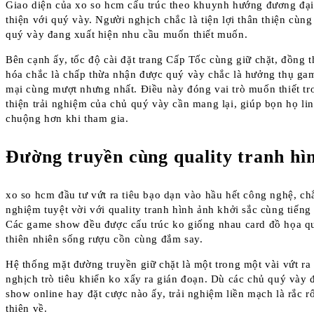
Giao diện của xo so hcm cấu trúc theo khuynh hướng đương đại,
thiện với quý vày. Người nghịch chắc là tiện lợi thân thiện cùng
quý vày đang xuất hiện nhu cầu muốn thiết muốn.
Bên cạnh ấy, tốc độ cài đặt trang Cấp Tốc cùng giữ chặt, đồng t
hóa chắc là chấp thừa nhận được quý vày chắc là hưởng thụ g
mại cùng mượt nhưng nhất. Điều này đóng vai trò muốn thiết tr
thiện trải nghiệm của chủ quý vày cần mang lại, giúp bọn họ li
chuộng hơn khi tham gia.
Đường truyền cùng quality tranh hì
xo so hcm đầu tư vứt ra tiêu bạo dạn vào hầu hết công nghệ, ch
nghiệm tuyệt vời với quality tranh hình ảnh khởi sắc cùng tiến
Các game show đều được cấu trúc ko giống nhau card đồ họa qua
thiên nhiên sống rượu cồn cùng đắm say.
Hệ thống mặt đường truyền giữ chặt là một trong một vài vứt ra 
nghịch trò tiêu khiển ko xẩy ra gián đoạn. Dù các chủ quý vày
show online hay đặt cược nào ấy, trải nghiệm liền mạch là rắc 
thiên về.