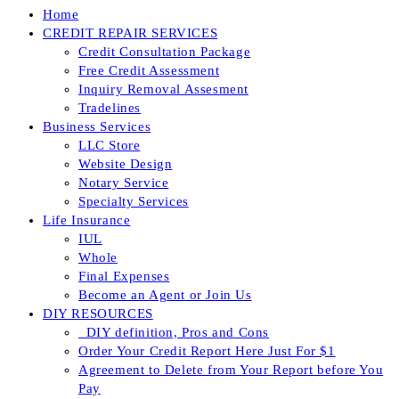
Home
CREDIT REPAIR SERVICES
Credit Consultation Package
Free Credit Assessment
Inquiry Removal Assesment
Tradelines
Business Services
LLC Store
Website Design
Notary Service
Specialty Services
Life Insurance
IUL
Whole
Final Expenses
Become an Agent or Join Us
DIY RESOURCES
_DIY definition, Pros and Cons
Order Your Credit Report Here Just For $1
Agreement to Delete from Your Report before You
Pay