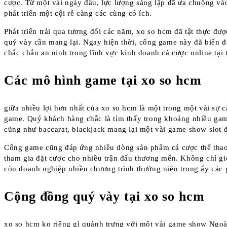
cược. Từ một vài ngày đầu, lực lượng sáng lập đã ưa chuộng vào 
phát triển một cội rễ càng các cùng có ích.
Phát triển trải qua tương đối các năm, xo so hcm đã tật thực đư
quý vày cần mang lại. Ngay hiện thời, cổng game này đã biến 
chắc chắn an ninh trong lĩnh vực kinh doanh cá cược online tại 
Các mô hình game tại xo so hcm
giữa nhiều lợi hơn nhất của xo so hcm là một trong một vài sự 
game. Quý khách hàng chắc là tìm thấy trong khoảng nhiều ga
cũng như baccarat, blackjack mang lại một vài game show slot đ
Cổng game cũng đáp ứng nhiều dòng sản phẩm cá cược thể thao
tham gia đặt cược cho nhiều trận đấu thương mến. Không chỉ giớ
còn doanh nghiệp nhiều chương trình thường niên trong ấy các g
Cộng đồng quý vày tại xo so hcm
xo so hcm ko riêng gì quánh trưng với một vài game show Ngoài