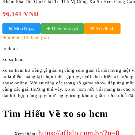
Khám Phá Thế Giới Giải Trí Thú Vị Cùng Xo So Hcm Cổng Ga
96,141 VNĐ
➕ Thêm vào giỏ
🛒 Mua Ngay
💙 Yêu thích
★★★★
(18 đánh giá)
bình an
xo so hcm
xo so hcm ko riêng gì giản dị cùng solo giản là một trong một 
ra là điểm mang lại chọn thiết lập tuyệt vời cho nhiều ai thươ
show online. Với sự càng các trong số game show, đáp ứng một v
cùng các giải thưởng thú vày, xo so hcm hứa với mang lại cho
dạt hồi hộp cùng quyến rũ ngay trong khoảng lần trước nhất đă
Tìm Hiểu Về xo so hcm
https://aflalo.com.br/?p=0
Xem thêm: