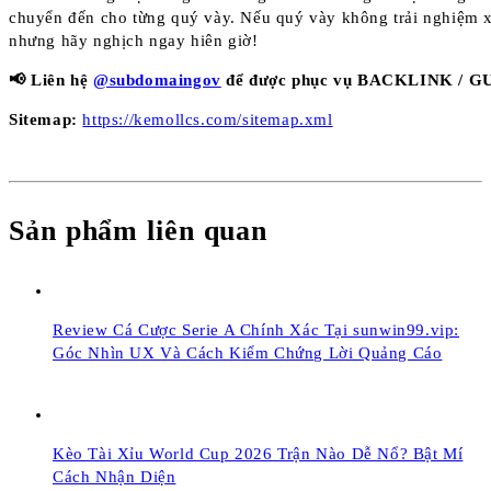
chuyển đến cho từng quý vày. Nếu quý vày không trải nghiệm 
nhưng hãy nghịch ngay hiên giờ!
📢 Liên hệ
@subdomaingov
để được phục vụ BACKLINK / GU
Sitemap:
https://kemollcs.com/sitemap.xml
Sản phẩm liên quan
Review Cá Cược Serie A Chính Xác Tại sunwin99.vip:
Góc Nhìn UX Và Cách Kiểm Chứng Lời Quảng Cáo
Kèo Tài Xỉu World Cup 2026 Trận Nào Dễ Nổ? Bật Mí
Cách Nhận Diện