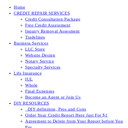
Skip
Home
to
CREDIT REPAIR SERVICES
content
Credit Consultation Package
Free Credit Assessment
Inquiry Removal Assesment
Tradelines
Business Services
LLC Store
Website Design
Notary Service
Specialty Services
Life Insurance
IUL
Whole
Final Expenses
Become an Agent or Join Us
DIY RESOURCES
_DIY definition, Pros and Cons
Order Your Credit Report Here Just For $1
Agreement to Delete from Your Report before You
Pay