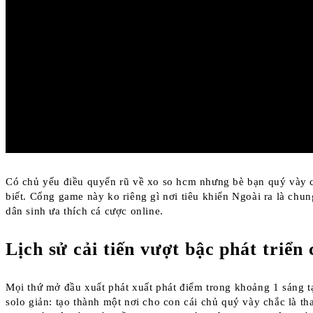
Có chủ yếu điều quyến rũ về xo so hcm nhưng bè bạn quý vày c
biết. Cổng game này ko riêng gì nơi tiêu khiển Ngoài ra là chu
dân sinh ưa thích cá cược online.
Lịch sử cải tiến vượt bậc phát triển
Mọi thứ mở đầu xuất phát xuất phát điểm trong khoảng 1 sáng t
solo giản: tạo thành một nơi cho con cái chủ quý vày chắc là t