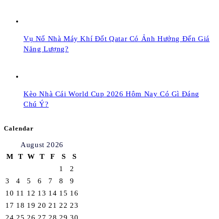
Vụ Nổ Nhà Máy Khí Đốt Qatar Có Ảnh Hưởng Đến Giá
Năng Lượng?
Kèo Nhà Cái World Cup 2026 Hôm Nay Có Gì Đáng
Chú Ý?
Calendar
August 2026
M
T
W
T
F
S
S
1
2
3
4
5
6
7
8
9
10
11
12
13
14
15
16
17
18
19
20
21
22
23
24
25
26
27
28
29
30