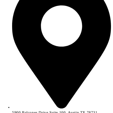
5900 Balcones Drive Suite 100, Austin TX 78731