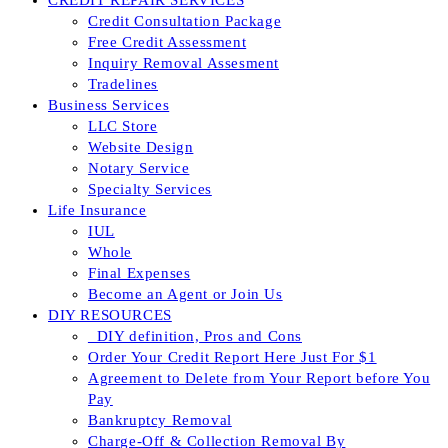
CREDIT REPAIR SERVICES
Credit Consultation Package
Free Credit Assessment
Inquiry Removal Assesment
Tradelines
Business Services
LLC Store
Website Design
Notary Service
Specialty Services
Life Insurance
IUL
Whole
Final Expenses
Become an Agent or Join Us
DIY RESOURCES
_DIY definition, Pros and Cons
Order Your Credit Report Here Just For $1
Agreement to Delete from Your Report before You
Pay
Bankruptcy Removal
Charge-Off & Collection Removal By