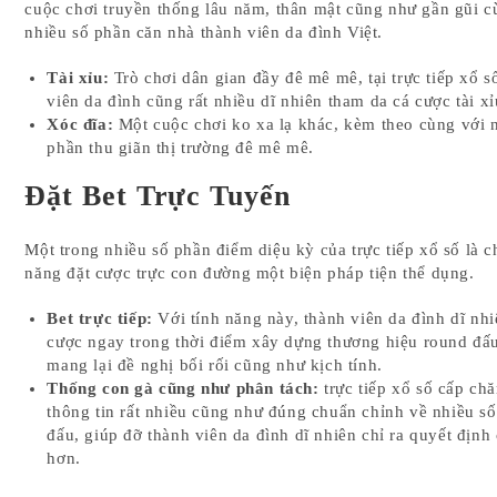
cuộc chơi truyền thống lâu năm, thân mật cũng như gần gũi c
nhiều số phần căn nhà thành viên da đình Việt.
Tài xỉu:
Trò chơi dân gian đầy đê mê mê, tại trực tiếp xổ s
viên da đình cũng rất nhiều dĩ nhiên tham da cá cược tài xỉ
Xóc đĩa:
Một cuộc chơi ko xa lạ khác, kèm theo cùng với 
phần thu giãn thị trường đê mê mê.
Đặt Bet Trực Tuyến
Một trong nhiều số phần điểm diệu kỳ của trực tiếp xổ số là c
năng đặt cược trực con đường một biện pháp tiện thể dụng.
Bet trực tiếp:
Với tính năng này, thành viên da đình dĩ nhi
cược ngay trong thời điểm xây dựng thương hiệu round đấ
mang lại đề nghị bối rối cũng như kịch tính.
Thống con gà cũng như phân tách:
trực tiếp xổ số cấp ch
thông tin rất nhiều cũng như đúng chuẩn chỉnh về nhiều s
đấu, giúp đỡ thành viên da đình dĩ nhiên chỉ ra quyết định
hơn.