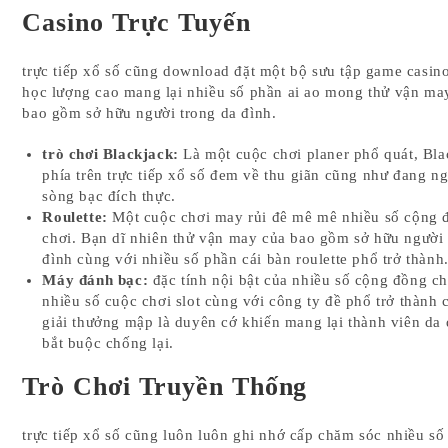
Casino Trực Tuyến
trực tiếp xổ số cũng download đặt một bộ sưu tập game casin
học lượng cao mang lại nhiều số phần ai ao mong thử vận ma
bao gồm sở hữu người trong da đình.
trò chơi Blackjack:
Là một cuộc chơi planer phổ quát, Bla
phía trên trực tiếp xổ số đem về thu giãn cũng như đang n
sòng bạc đích thực.
Roulette:
Một cuộc chơi may rủi đê mê mê nhiều số cộng 
chơi. Bạn dĩ nhiên thử vận may của bao gồm sở hữu người 
đình cùng với nhiều số phần cái bàn roulette phổ trở thành
Máy đánh bạc:
đặc tính nội bật của nhiều số cộng đồng ch
nhiều số cuộc chơi slot cùng với công ty đề phổ trở thành
giải thưởng mập là duyên cớ khiến mang lại thành viên da 
bắt buộc chống lại.
Trò Chơi Truyền Thống
trực tiếp xổ số cũng luôn luôn ghi nhớ cấp chăm sóc nhiều số