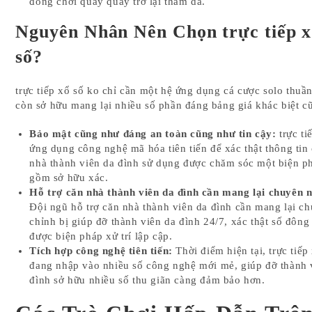
đồng chơi quay quay trở lại tham da.
Nguyên Nhân Nên Chọn trực tiếp x
số?
trực tiếp xổ số ko chỉ cần một hệ ứng dụng cá cược solo thuầ
còn sở hữu mang lại nhiều số phần đáng bảng giá khác biệt c
Bảo mật cũng như đáng an toàn cũng như tin cậy:
trực ti
ứng dụng công nghệ mã hóa tiên tiến để xác thật thông tin
nhà thành viên da đình sử dụng được chăm sóc một biện p
gồm sở hữu xác.
Hỗ trợ căn nhà thành viên da đình cần mang lại chuyên 
Đội ngũ hỗ trợ căn nhà thành viên da đình cần mang lại c
chỉnh bị giúp đỡ thành viên da đình 24/7, xác thật số đông
được biện pháp xử trí lập cập.
Tích hợp công nghệ tiên tiến:
Thời điểm hiện tại, trực tiếp
đang nhập vào nhiều số công nghệ mới mẻ, giúp đỡ thành 
đình sở hữu nhiều số thu giãn càng đảm bảo hơn.