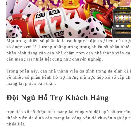
Một trong nhiều số phần khía cạnh quyết định sự item của trực
số được xem là 1 trong những trong trong nhiều số phần nhiề
phần hình dạng căn căn nhà chăm nom căn nhà thành viên da
cần mang lại nhiệt liệt cũng như chuyên nghiệp.
Trong phần này, căn nhà thành viên da đình trong da đình đã 
về nhiều số phần kênh hỗ trợ nhưng mà trực tiếp xổ số cấp c
mang lại phiên bản thân.
Đội Ngũ Hỗ Trợ Khách Hàng
trực tiếp xổ số được biết mang lại cùng với đội ngũ hỗ trợ că
thành viên da đình cần mang lại công vấn đề chuyên nghiệp 
nhiệt liệt.