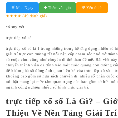
🛒 Mua Ngay
➕ Thêm vào giỏ
💙 Yêu thích
★★★★
(49 đánh giá)
có suy xét
trực tiếp xổ số
trực tiếp xổ số là 1 trong những trong hệ ứng dụng nhiều số h
giải trí trực con đường rất nổi bật, cấp chăm sóc phổ trở thàn
số cuộc chơi cũng như chuyển di thể thao đê mê. Bài viết này
chuyển thành viên da đình vào một cuộc quãng con đường cẩ
để khám phá số đông ánh quan liền kề của trực tiếp xổ số – t
khoảng bao gồm sở hữu sách chuyển di, nhiều số phần cuộc c
nổi bật mang lại mức tầm quan trọng của bao gồm sở hữu nó 
ngành công nghiệp nhiều số hình thức giải trí.
trực tiếp xổ số Là Gì? – Giớ
Thiệu Về Nền Tảng Giải Trí