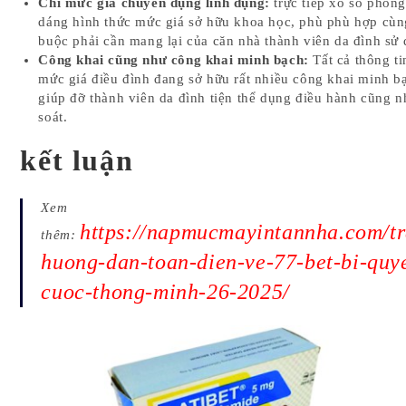
Chi mức giá chuyển đụng linh đụng:
trực tiếp xổ số phon
dáng hình thức mức giá sở hữu khoa học, phù phù hợp cùn
buộc phải cần mang lại của căn nhà thành viên da đình sử
Công khai cũng như công khai minh bạch:
Tất cả thông ti
mức giá điều đình đang sở hữu rất nhiều công khai minh b
giúp đỡ thành viên da đình tiện thể dụng điều hành cũng 
soát.
kết luận
Xem
https://napmucmayintannha.com/tr
thêm:
huong-dan-toan-dien-ve-77-bet-bi-quy
cuoc-thong-minh-26-2025/