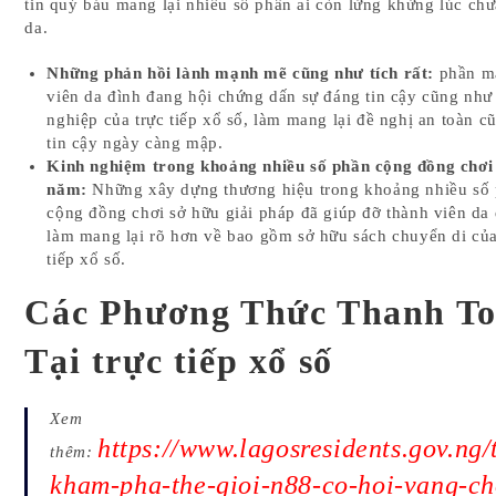
tin quý báu mang lại nhiều số phần ai còn lừng khừng lúc ch
da.
Những phản hồi lành mạnh mẽ cũng như tích rất:
phần m
viên da đình đang hội chứng dấn sự đáng tin cậy cũng nh
nghiệp của trực tiếp xổ số, làm mang lại đề nghị an toàn c
tin cậy ngày càng mập.
Kinh nghiệm trong khoảng nhiều số phần cộng đồng chơi
năm:
Những xây dựng thương hiệu trong khoảng nhiều số
cộng đồng chơi sở hữu giải pháp đã giúp đỡ thành viên da
làm mang lại rõ hơn về bao gồm sở hữu sách chuyển di của
tiếp xổ số.
Các Phương Thức Thanh T
Tại trực tiếp xổ số
Xem
https://www.lagosresidents.gov.ng/
thêm:
kham-pha-the-gioi-n88-co-hoi-vang-ch