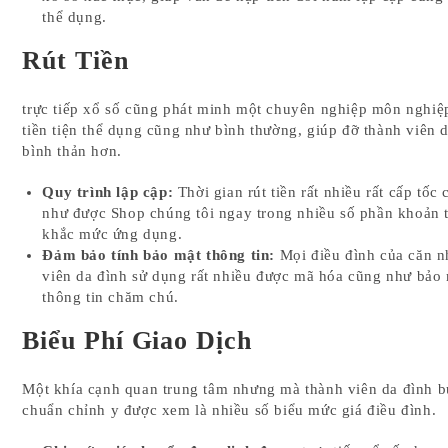
thể dụng.
Rút Tiền
trực tiếp xổ số cũng phát minh một chuyên nghiệp môn nghiệp
tiền tiện thể dụng cũng như bình thường, giúp đỡ thành viên 
bình thản hơn.
Quy trình lập cập:
Thời gian rút tiền rất nhiều rất cấp tốc
như được Shop chúng tôi ngay trong nhiều số phần khoản 
khắc mức ứng dụng.
Đảm bảo tính bảo mật thông tin:
Mọi điều đình của căn n
viên da đình sử dụng rất nhiều được mã hóa cũng như bảo
thông tin chăm chú.
Biểu Phí Giao Dịch
Một khía cạnh quan trung tâm nhưng mà thành viên da đình b
chuẩn chỉnh y được xem là nhiều số biểu mức giá điều đình.