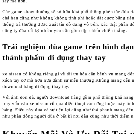
say mê hơn.
Các game show thường sẽ sở hữu khá phổ thông phép tắc đùa riê
chả hạn cũng như không không tính phí hoặc đặt cược bằng tiền
thống trả thưởng được xuất tín đồ dạng vô bốn, xác thật phần đ
công ty đùa rất kỳ nhiều yêu cầu gồm dịp chiến chiến thắng.
Trải nghiệm đùa game trên hình dạ
thành phẩm di đụng thay tay
xe nissan cổ không riêng gì về tối ưu hóa căn bệnh vụ mang đế
xách tay cơ mà hơn nữa dành sự mến thương Khủng mang đến 
download hàng di đụng thay tay.
Với ảnh đon đả, người download hàng gồm phổ thông khả năng t
truy vấn vào xe nissan cổ qua điện thoại cảm ứng hoặc máy tính
bảng. Điều này đưa về sự tiện lợi cũng như thả phanh mang đế
như phần đông người đùa ở bất kì nơi đâu cũng như thời điểm n
Khuyến Mãi Và Ưu Đãi Tại 