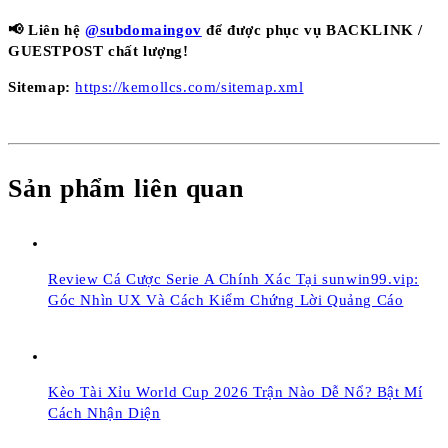
📢 Liên hệ
@subdomaingov
để được phục vụ BACKLINK /
GUESTPOST chất lượng!
Sitemap:
https://kemollcs.com/sitemap.xml
Sản phẩm liên quan
Review Cá Cược Serie A Chính Xác Tại sunwin99.vip:
Góc Nhìn UX Và Cách Kiểm Chứng Lời Quảng Cáo
Kèo Tài Xỉu World Cup 2026 Trận Nào Dễ Nổ? Bật Mí
Cách Nhận Diện