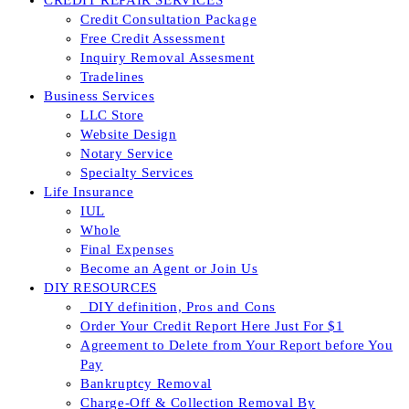
CREDIT REPAIR SERVICES
Credit Consultation Package
Free Credit Assessment
Inquiry Removal Assesment
Tradelines
Business Services
LLC Store
Website Design
Notary Service
Specialty Services
Life Insurance
IUL
Whole
Final Expenses
Become an Agent or Join Us
DIY RESOURCES
_DIY definition, Pros and Cons
Order Your Credit Report Here Just For $1
Agreement to Delete from Your Report before You
Pay
Bankruptcy Removal
Charge-Off & Collection Removal By