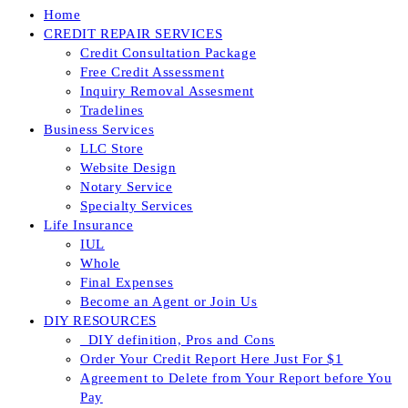
Home
CREDIT REPAIR SERVICES
Credit Consultation Package
Free Credit Assessment
Inquiry Removal Assesment
Tradelines
Business Services
LLC Store
Website Design
Notary Service
Specialty Services
Life Insurance
IUL
Whole
Final Expenses
Become an Agent or Join Us
DIY RESOURCES
_DIY definition, Pros and Cons
Order Your Credit Report Here Just For $1
Agreement to Delete from Your Report before You
Pay