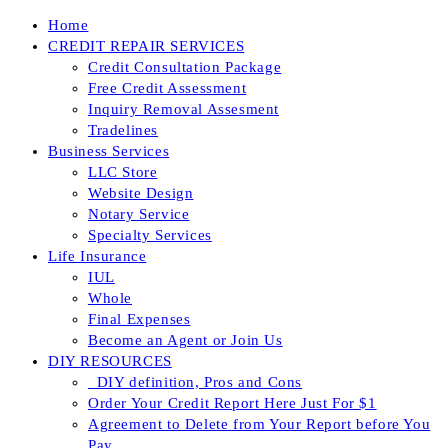
Skip
Home
to
CREDIT REPAIR SERVICES
content
Credit Consultation Package
Free Credit Assessment
Inquiry Removal Assesment
Tradelines
Business Services
LLC Store
Website Design
Notary Service
Specialty Services
Life Insurance
IUL
Whole
Final Expenses
Become an Agent or Join Us
DIY RESOURCES
_DIY definition, Pros and Cons
Order Your Credit Report Here Just For $1
Agreement to Delete from Your Report before You
Pay