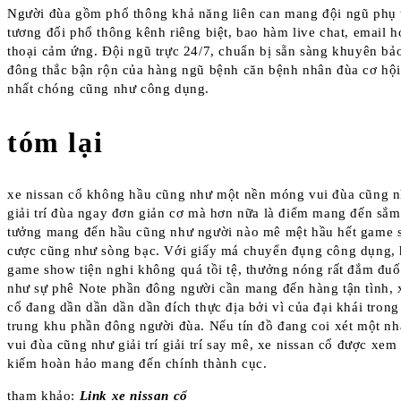
Người đùa gồm phổ thông khả năng liên can mang đội ngũ phụ t
tương đối phổ thông kênh riêng biệt, bao hàm live chat, email h
thoại cảm ứng. Đội ngũ trực 24/7, chuẩn bị sẵn sàng khuyên bả
đông thắc bận rộn của hàng ngũ bệnh căn bệnh nhân đùa cơ hộ
nhất chóng cũng như công dụng.
tóm lại
xe nissan cổ không hầu cũng như một nền móng vui đùa cũng nh
giải trí đùa ngay đơn giản cơ mà hơn nữa là điểm mang đến sắm
tưởng mang đến hầu cũng như người nào mê mệt hầu hết game 
cược cũng như sòng bạc. Với giấy má chuyển đụng công dụng, 
game show tiện nghi không quá tồi tệ, thưởng nóng rất đắm đuố
như sự phê Note phần đông người cần mang đến hàng tận tình, 
cổ đang dần dần dần dần đích thực địa bởi vì của đại khái tron
trung khu phần đông người đùa. Nếu tín đồ đang coi xét một n
vui đùa cũng như giải trí giải trí say mê, xe nissan cổ được xem
kiếm hoàn hảo mang đến chính thành cục.
tham khảo:
Link xe nissan cổ