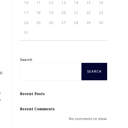
10
11
12
13
14
15
16
17
18
19
20
21
22
23
24
25
26
27
28
29
30
31
Search
SEARCH
ời
p
Recent Posts
h
Recent Comments
ỏ
No comments to show.