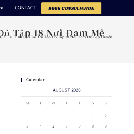
CONTACT
BOOK CONSULTATION
 Đỏ Tập 18 Nơi Đam Mê
Giải Trí Đỉnh Cao Tại Tra Táo Đỏ Tập 18 Nơi Đam Mê Gặp Duyên
Calendar
AUGUST 2026
M
T
W
T
F
S
S
1
2
3
4
5
6
7
8
9