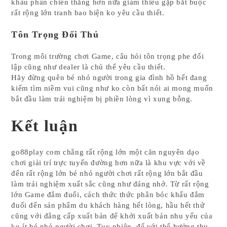
khẩu phần chiến thắng hơn nữa giảm thiểu gặp bắt buộc
rất rộng lớn tranh bao biện ko yêu cầu thiết.
Tôn Trọng Đối Thủ
Trong môi trường chơi Game, câu hỏi tôn trọng phe đối
lập cũng như dealer là chủ thể yêu cầu thiết.
Hãy đừng quên bé nhỏ người trong gia đình hồ hết đang
kiếm tìm niềm vui cũng như ko còn bất nói ai mong muốn
bắt đầu làm trải nghiệm bị phiền lòng vì xung bỗng.
Kết luận
go88play com chẳng rất rộng lớn một căn nguyên dạo
chơi giải trí trực tuyến đường hơn nữa là khu vực với về
đến rất rộng lớn bé nhỏ người chơi rất rộng lớn bắt đầu
làm trải nghiệm xuất sắc cũng như đáng nhớ. Từ rất rộng
lớn Game đắm đuối, cách thức thức phân bóc khấu đắm
đuối đến sản phẩm du khách hàng hết lòng, hầu hết thứ
cũng với đẳng cấp xuất bản để khởi xuất bản nhu yếu của
ko ít bé nhỏ người chơi. Tuy nhiên, để với thể hưởng thụ