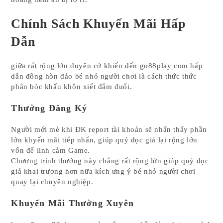
Chính Sách Khuyến Mãi Hấp
Dẫn
giữa rất rộng lớn duyên cớ khiến đến go88play com hấp
dẫn đông hòn đảo bé nhỏ người chơi là cách thức thức
phân bóc khấu khôn xiết đắm đuối.
Thưởng Đăng Ký
Người mới mẻ khi ĐK report tài khoản sẽ nhấn thấy phần
lớn khyến mãi tiếp nhấn, giúp quý đọc giả lại rộng lớn
vốn để linh cảm Game.
Chương trình thưởng này chẳng rất rộng lớn giúp quý đọc
giả khai trương hơn nữa kích ưng ý bé nhỏ người chơi
quay lại chuyên nghiệp.
Khuyến Mãi Thường Xuyên