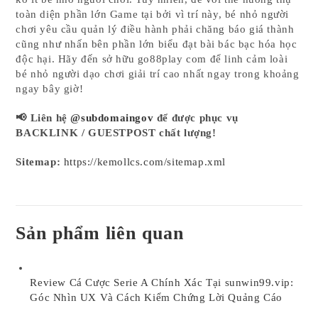
toàn diện phần lớn Game tại bởi vì trí này, bé nhỏ người
chơi yêu cầu quản lý điều hành phải chăng báo giá thành
cũng như nhấn bên phần lớn biểu đạt bài bác bạc hóa học
độc hại. Hãy đến sở hữu go88play com để linh cảm loài
bé nhỏ người dạo chơi giải trí cao nhất ngay trong khoảng
ngay bây giờ!
📢 Liên hệ
@subdomaingov
để được phục vụ
BACKLINK / GUESTPOST chất lượng!
Sitemap:
https://kemollcs.com/sitemap.xml
Sản phẩm liên quan
Review Cá Cược Serie A Chính Xác Tại sunwin99.vip:
Góc Nhìn UX Và Cách Kiểm Chứng Lời Quảng Cáo