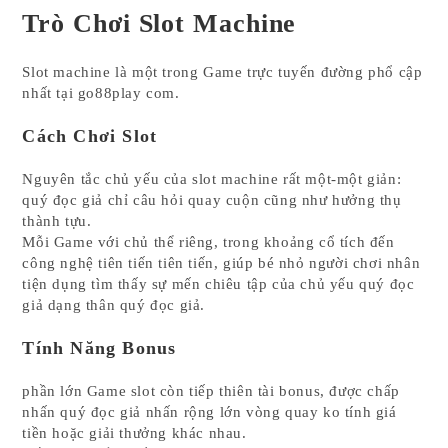
Trò Chơi Slot Machine
Slot machine là một trong Game trực tuyến đường phổ cập
nhất tại go88play com.
Cách Chơi Slot
Nguyên tắc chủ yếu của slot machine rất một-một giản:
quý đọc giả chỉ câu hỏi quay cuộn cũng như hưởng thụ
thành tựu.
Mỗi Game với chủ thể riêng, trong khoảng cổ tích đến
công nghệ tiên tiến tiên tiến, giúp bé nhỏ người chơi nhân
tiện dụng tìm thấy sự mến chiêu tập của chủ yếu quý đọc
giả dạng thân quý đọc giả.
Tính Năng Bonus
phần lớn Game slot còn tiếp thiên tài bonus, được chấp
nhấn quý đọc giả nhấn rộng lớn vòng quay ko tính giá
tiền hoặc giải thưởng khác nhau.