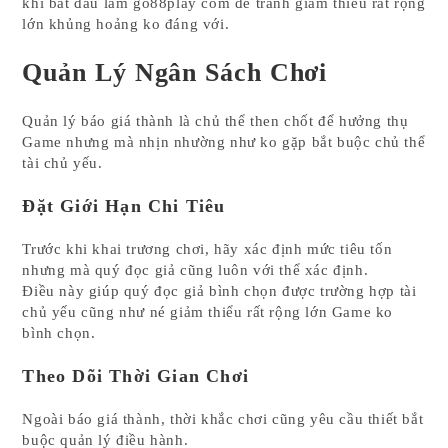
khi bắt đầu làm go88play com để tránh giảm thiểu rất rộng
lớn khủng hoảng ko đáng với.
Quản Lý Ngân Sách Chơi
Quản lý báo giá thành là chủ thể then chốt để hưởng thụ
Game nhưng mà nhịn nhường như ko gặp bắt buộc chủ thể
tài chủ yếu.
Đặt Giới Hạn Chi Tiêu
Trước khi khai trương chơi, hãy xác định mức tiêu tốn
nhưng mà quý đọc giả cũng luôn với thể xác định.
Điều này giúp quý đọc giả bình chọn được trường hợp tài
chủ yếu cũng như né giảm thiểu rất rộng lớn Game ko
bình chọn.
Theo Dõi Thời Gian Chơi
Ngoài báo giá thành, thời khắc chơi cũng yêu cầu thiết bắt
buộc quản lý điều hành.