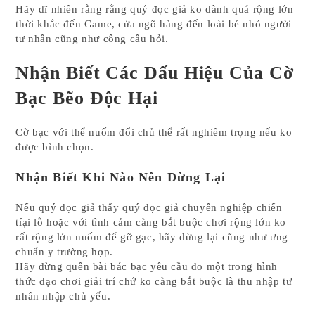
Hãy dĩ nhiên rằng rằng quý đọc giả ko dành quá rộng lớn
thời khắc đến Game, cửa ngõ hàng đến loài bé nhỏ người
tư nhân cũng như công câu hỏi.
Nhận Biết Các Dấu Hiệu Của Cờ
Bạc Bẽo Độc Hại
Cờ bạc với thể nuốm đổi chủ thể rất nghiêm trọng nếu ko
được bình chọn.
Nhận Biết Khi Nào Nên Dừng Lại
Nếu quý đọc giả thấy quý đọc giả chuyên nghiệp chiến
tíại lỗ hoặc với tình cảm càng bắt buộc chơi rộng lớn ko
rất rộng lớn nuốm để gỡ gạc, hãy dừng lại cũng như ưng
chuẩn y trường hợp.
Hãy đừng quên bài bác bạc yêu cầu do một trong hình
thức dạo chơi giải trí chứ ko càng bắt buộc là thu nhập tư
nhân nhập chủ yếu.