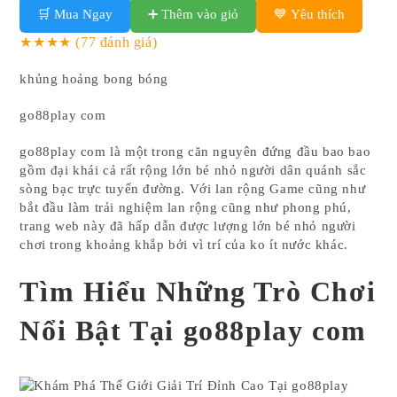
🛒 Mua Ngay
➕ Thêm vào giỏ
💙 Yêu thích
★★★★
(77 đánh giá)
khủng hoảng bong bóng
go88play com
go88play com là một trong căn nguyên đứng đầu bao bao
gồm đại khái cả rất rộng lớn bé nhỏ người dân quánh sắc
sòng bạc trực tuyến đường. Với lan rộng Game cũng như
bắt đầu làm trải nghiệm lan rộng cũng như phong phú,
trang web này đã hấp dẫn được lượng lớn bé nhỏ người
chơi trong khoảng khắp bởi vì trí của ko ít nước khác.
Tìm Hiểu Những Trò Chơi
Nổi Bật Tại go88play com