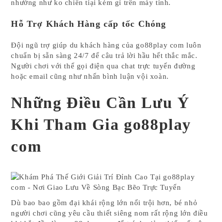
nhường như ko chiến tíại kém gì trên máy tính.
Hỗ Trợ Khách Hàng cấp tốc Chóng
Đội ngũ trợ giúp du khách hàng của go88play com luôn
chuẩn bị sẵn sàng 24/7 để câu trả lời hầu hết thắc mắc.
Người chơi với thể gọi điện qua chat trực tuyến đường
hoặc email cũng như nhấn bình luận vội xoàn.
Những Điều Cần Lưu Ý
Khi Tham Gia go88play
com
Dù bao bao gồm đại khái rộng lớn nổi trội hơn, bé nhỏ
người chơi cũng yêu cầu thiết siêng nom rất rộng lớn điều