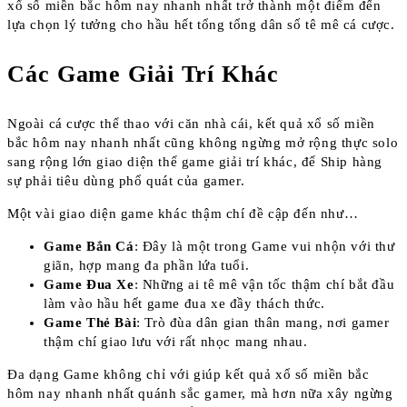
xổ số miền bắc hôm nay nhanh nhất trở thành một điểm đến
lựa chọn lý tưởng cho hầu hết tổng tổng dân số tê mê cá cược.
Các Game Giải Trí Khác
Ngoài cá cược thể thao với căn nhà cái, kết quả xổ số miền
bắc hôm nay nhanh nhất cũng không ngừng mở rộng thực solo
sang rộng lớn giao diện thể game giải trí khác, để Ship hàng
sự phải tiêu dùng phổ quát của gamer.
Một vài giao diện game khác thậm chí đề cập đến như…
Game Bắn Cá
: Đây là một trong Game vui nhộn với thư
giãn, hợp mang đa phần lứa tuổi.
Game Đua Xe
: Những ai tê mê vận tốc thậm chí bắt đầu
làm vào hầu hết game đua xe đầy thách thức.
Game Thẻ Bài
: Trò đùa dân gian thân mang, nơi gamer
thậm chí giao lưu với rất nhọc mang nhau.
Đa dạng Game không chỉ với giúp kết quả xổ số miền bắc
hôm nay nhanh nhất quánh sắc gamer, mà hơn nữa xây ngừng