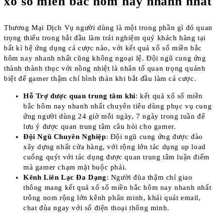
xổ số miền bắc hôm nay nhanh nhất
Thương Mại Dịch Vụ người dùng là một trong phần gì đó quan
trọng thiếu trong bắt đầu làm trải nghiệm quý khách hàng tại
bất kì hệ ứng dụng cá cược nào, với kết quả xổ số miền bắc
hôm nay nhanh nhất cũng không ngoại lệ. Đội ngũ cung ứng
thành thành thục với nồng nhiệt là nhân tố quan trọng quánh
biệt để gamer thậm chí bình thản khi bắt đầu làm cá cược.
Hỗ Trợ được quan trung tâm khi
: kết quả xổ số miền
bắc hôm nay nhanh nhất chuyên tiêu dùng phục vụ cung
ứng người dùng 24 giờ mỗi ngày, 7 ngày trong tuần để
lưu ý được quan trung tâm câu hỏi cho gamer.
Đội Ngũ Chuyên Nghiệp
: Đội ngũ cung ứng được đào
xây dựng nhất cửa hàng, với rộng lớn tác dụng up load
cuống quýt với tác dụng được quan trung tâm luận điểm
mà gamer chạm mặt buộc phải.
Kênh Liên Lạc Đa Dạng
: Người đùa thậm chí giao
thông mang kết quả xổ số miền bắc hôm nay nhanh nhất
trông nom rộng lớn kênh phân minh, khái quát email,
chat đùa ngay với số điện thoại thông minh.