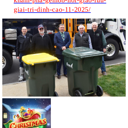
kham-pha-gem88-noi-giao-luu-
giai-tri-dinh-cao-11-2025/