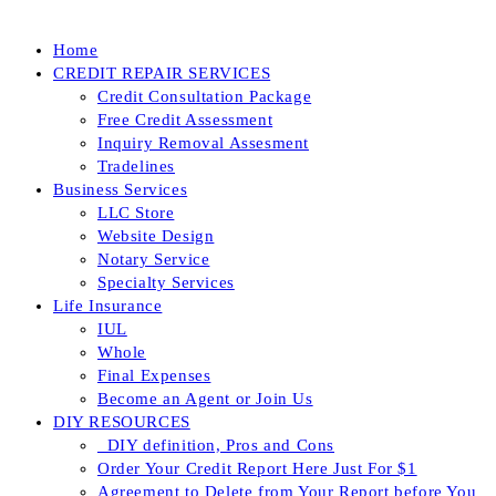
Home
CREDIT REPAIR SERVICES
Credit Consultation Package
Free Credit Assessment
Inquiry Removal Assesment
Tradelines
Business Services
LLC Store
Website Design
Notary Service
Specialty Services
Life Insurance
IUL
Whole
Final Expenses
Become an Agent or Join Us
DIY RESOURCES
_DIY definition, Pros and Cons
Order Your Credit Report Here Just For $1
Agreement to Delete from Your Report before You