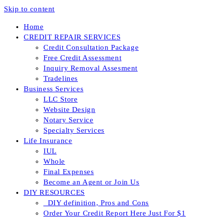
Skip to content
Home
CREDIT REPAIR SERVICES
Credit Consultation Package
Free Credit Assessment
Inquiry Removal Assesment
Tradelines
Business Services
LLC Store
Website Design
Notary Service
Specialty Services
Life Insurance
IUL
Whole
Final Expenses
Become an Agent or Join Us
DIY RESOURCES
_DIY definition, Pros and Cons
Order Your Credit Report Here Just For $1