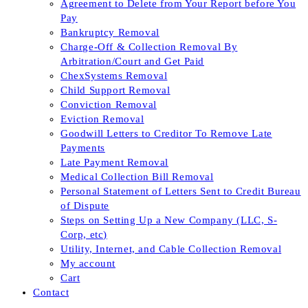
Agreement to Delete from Your Report before You
Pay
Bankruptcy Removal
Charge-Off & Collection Removal By
Arbitration/Court and Get Paid
ChexSystems Removal
Child Support Removal
Conviction Removal
Eviction Removal
Goodwill Letters to Creditor To Remove Late
Payments
Late Payment Removal
Medical Collection Bill Removal
Personal Statement of Letters Sent to Credit Bureau
of Dispute
Steps on Setting Up a New Company (LLC, S-
Corp, etc)
Utility, Internet, and Cable Collection Removal
My account
Cart
Contact