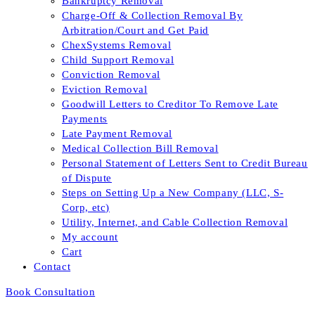
Bankruptcy Removal
Charge-Off & Collection Removal By
Arbitration/Court and Get Paid
ChexSystems Removal
Child Support Removal
Conviction Removal
Eviction Removal
Goodwill Letters to Creditor To Remove Late
Payments
Late Payment Removal
Medical Collection Bill Removal
Personal Statement of Letters Sent to Credit Bureau
of Dispute
Steps on Setting Up a New Company (LLC, S-
Corp, etc)
Utility, Internet, and Cable Collection Removal
My account
Cart
Contact
Book Consultation