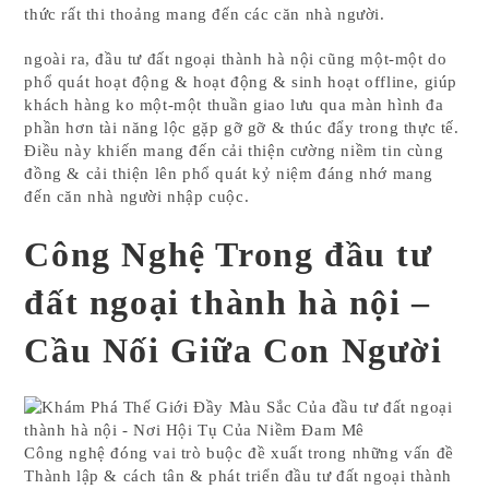
thức rất thi thoảng mang đến các căn nhà người.
ngoài ra, đầu tư đất ngoại thành hà nội cũng một-một do
phổ quát hoạt động & hoạt động & sinh hoạt offline, giúp
khách hàng ko một-một thuần giao lưu qua màn hình đa
phần hơn tài năng lộc gặp gỡ gỡ & thúc đẩy trong thực tế.
Điều này khiến mang đến cải thiện cường niềm tin cùng
đồng & cải thiện lên phổ quát kỷ niệm đáng nhớ mang
đến căn nhà người nhập cuộc.
Công Nghệ Trong đầu tư
đất ngoại thành hà nội –
Cầu Nối Giữa Con Người
Công nghệ đóng vai trò buộc đề xuất trong những vấn đề
Thành lập & cách tân & phát triển đầu tư đất ngoại thành