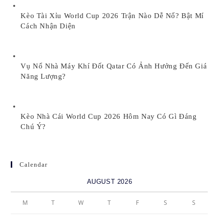
Kèo Tài Xỉu World Cup 2026 Trận Nào Dễ Nổ? Bật Mí
Cách Nhận Diện
Vụ Nổ Nhà Máy Khí Đốt Qatar Có Ảnh Hưởng Đến Giá
Năng Lượng?
Kèo Nhà Cái World Cup 2026 Hôm Nay Có Gì Đáng
Chú Ý?
Calendar
AUGUST 2026
M
T
W
T
F
S
S