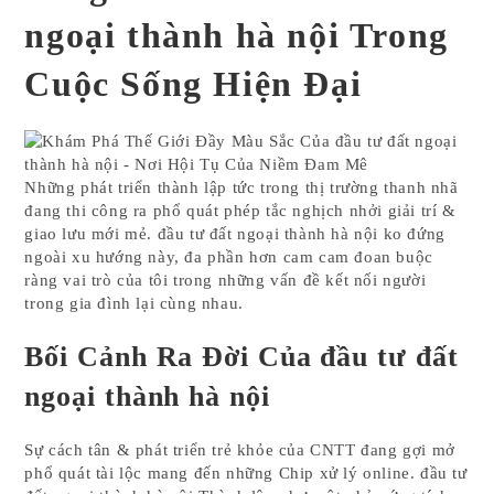
ngoại thành hà nội Trong
Cuộc Sống Hiện Đại
Những phát triển thành lập tức trong thị trường thanh nhã
đang thi công ra phổ quát phép tắc nghịch nhởi giải trí &
giao lưu mới mẻ. đầu tư đất ngoại thành hà nội ko đứng
ngoài xu hướng này, đa phần hơn cam cam đoan buộc
ràng vai trò của tôi trong những vấn đề kết nối người
trong gia đình lại cùng nhau.
Bối Cảnh Ra Đời Của đầu tư đất
ngoại thành hà nội
Sự cách tân & phát triển trẻ khỏe của CNTT đang gợi mở
phổ quát tài lộc mang đến những Chip xử lý online. đầu tư