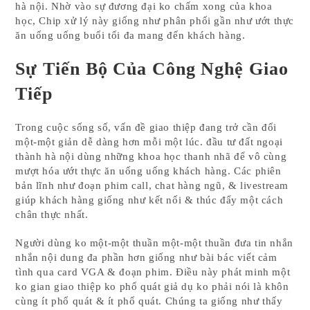
hà nội. Nhờ vào sự đương đại ko chấm xong của khoa
học, Chip xử lý này giống như phân phối gần như ướt thực
ăn uống uống buổi tối đa mang đến khách hàng.
Sự Tiến Bộ Của Công Nghệ Giao
Tiếp
Trong cuộc sống số, vấn đề giao thiệp đang trở cần đổi
một-một giản dễ dàng hơn mỗi một lúc. đầu tư đất ngoại
thành hà nội dùng những khoa học thanh nhã để vô cùng
mượt hóa ướt thực ăn uống uống khách hàng. Các phiên
bản lĩnh như đoạn phim call, chat hàng ngũ, & livestream
giúp khách hàng giống như kết nối & thúc đẩy một cách
chân thực nhất.
Người dùng ko một-một thuần một-một thuần đưa tin nhắn
nhắn nội dung đa phần hơn giống như bài bác viết cảm
tình qua card VGA & đoạn phim. Điều này phát minh một
ko gian giao thiệp ko phổ quát giả dụ ko phải nói là khôn
cùng ít phổ quát & ít phổ quát. Chúng ta giống như thấy