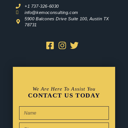
+1 737-326-6030
info@kemoconsulting.com
5900 Balcones Drive Suite 100, Austin TX
78731
We Are Here To Assist You
CONTACT US TODAY