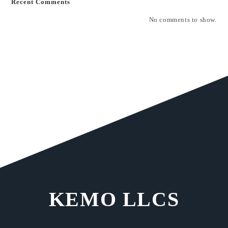
Recent Comments
No comments to show.
KEMO LLCS