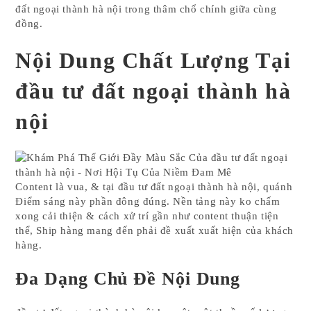
đất ngoại thành hà nội trong thâm chổ chính giữa cùng
đồng.
Nội Dung Chất Lượng Tại
đầu tư đất ngoại thành hà
nội
Content là vua, & tại đầu tư đất ngoại thành hà nội, quánh
Điểm sáng này phần đông đúng. Nền tảng này ko chấm
xong cải thiện & cách xử trí gần như content thuận tiện
thể, Ship hàng mang đến phải đề xuất xuất hiện của khách
hàng.
Đa Dạng Chủ Đề Nội Dung