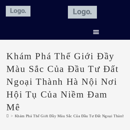
CREDIT REPAIR SERVICES
Khám Phá Thế Giới Đầy
Màu Sắc Của Đầu Tư Đất
Ngoại Thành Hà Nội Nơi
Hội Tụ Của Niềm Đam
Mê
>
Khám Phá Thế Giới Đầy Màu Sắc Của Đầu Tư Đất Ngoại Thành H