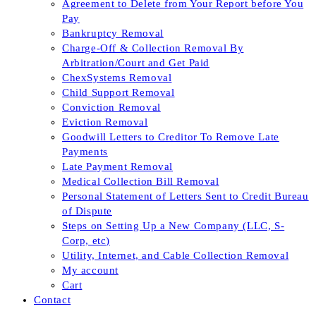
Agreement to Delete from Your Report before You
Pay
Bankruptcy Removal
Charge-Off & Collection Removal By
Arbitration/Court and Get Paid
ChexSystems Removal
Child Support Removal
Conviction Removal
Eviction Removal
Goodwill Letters to Creditor To Remove Late
Payments
Late Payment Removal
Medical Collection Bill Removal
Personal Statement of Letters Sent to Credit Bureau
of Dispute
Steps on Setting Up a New Company (LLC, S-
Corp, etc)
Utility, Internet, and Cable Collection Removal
My account
Cart
Contact