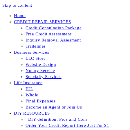
Skip to content
Home
CREDIT REPAIR SERVICES
Credit Consultation Package
Free Credit Assessment
Inquiry Removal Assesment
Tradelines
Business Services
LLC Store
Website Design
Notary Service
Specialty Services
Life Insurance
IUL
Whole
Final Expenses
Become an Agent or Join Us
DIY RESOURCES
_DIY definition, Pros and Cons
Order Your Credit Report Here Just For $1