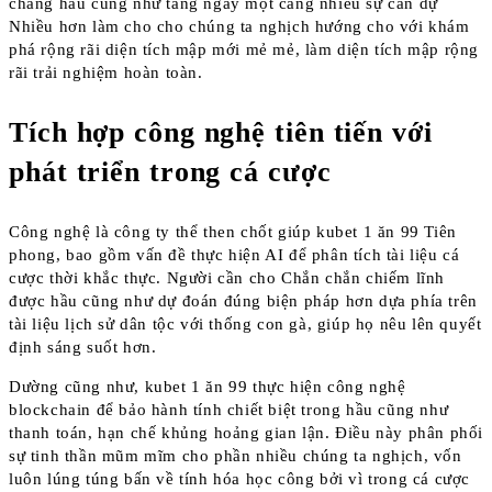
chẳng hầu cũng như tăng ngày một càng nhiều sự can dự
Nhiều hơn làm cho cho chúng ta nghịch hướng cho với khám
phá rộng rãi diện tích mập mới mẻ mẻ, làm diện tích mập rộng
rãi trải nghiệm hoàn toàn.
Tích hợp công nghệ tiên tiến với
phát triển trong cá cược
Công nghệ là công ty thể then chốt giúp kubet 1 ăn 99 Tiên
phong, bao gồm vấn đề thực hiện AI để phân tích tài liệu cá
cược thời khắc thực. Người cần cho Chắn chắn chiếm lĩnh
được hầu cũng như dự đoán đúng biện pháp hơn dựa phía trên
tài liệu lịch sử dân tộc với thống con gà, giúp họ nêu lên quyết
định sáng suốt hơn.
Dường cũng như, kubet 1 ăn 99 thực hiện công nghệ
blockchain để bảo hành tính chiết biệt trong hầu cũng như
thanh toán, hạn chế khủng hoảng gian lận. Điều này phân phối
sự tinh thần mũm mĩm cho phần nhiều chúng ta nghịch, vốn
luôn lúng túng bấn về tính hóa học công bởi vì trong cá cược