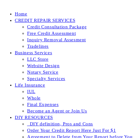
Home
CREDIT REPAIR SERVICES
Credit Consultation Package
Free Credit Assessment
Inquiry Removal Assesment
Tradelines
Business Services
LLC Store
Website Design
Notary Service
Specialty Services
Life Insurance
IUL
Whole
Final Expenses
Become an Agent or Join Us
DIY RESOURCES
_DIY definition, Pros and Cons
Order Your Credit Report Here Just For $1
Agreement to Delete from Your Report before You