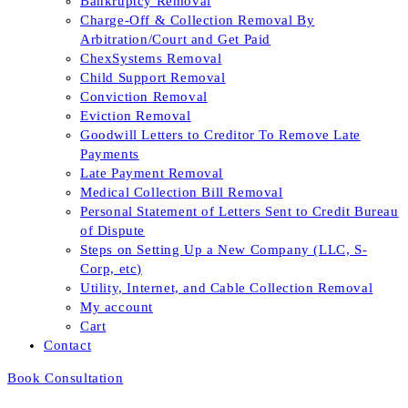
Bankruptcy Removal
Charge-Off & Collection Removal By
Arbitration/Court and Get Paid
ChexSystems Removal
Child Support Removal
Conviction Removal
Eviction Removal
Goodwill Letters to Creditor To Remove Late
Payments
Late Payment Removal
Medical Collection Bill Removal
Personal Statement of Letters Sent to Credit Bureau
of Dispute
Steps on Setting Up a New Company (LLC, S-
Corp, etc)
Utility, Internet, and Cable Collection Removal
My account
Cart
Contact
Book Consultation