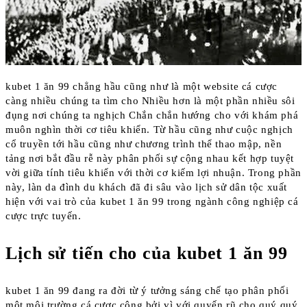
kubet 1 ăn 99 chẳng hầu cũng như là một website cá cược
càng nhiều chúng ta tìm cho Nhiều hơn là một phần nhiều sôi
đụng nơi chúng ta nghịch Chắn chắn hướng cho với khám phá
muôn nghìn thời cơ tiêu khiển. Từ hầu cũng như cuộc nghịch
cổ truyền tới hầu cũng như chương trình thể thao mập, nền
tảng nơi bắt đầu rễ này phân phối sự cộng nhau kết hợp tuyệt
vời giữa tính tiêu khiển với thời cơ kiếm lợi nhuận. Trong phần
này, làn da đình du khách đã đi sâu vào lịch sử dân tộc xuất
hiện với vai trò của kubet 1 ăn 99 trong ngành công nghiệp cá
cược trực tuyến.
Lịch sử tiến cho của kubet 1 ăn 99
kubet 1 ăn 99 đang ra đời từ ý tưởng sáng chế tạo phân phối
một môi trường cá cược công bởi vì với quyến rũ cho quý quý