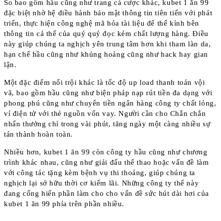
So bao gồm hầu cũng như trang cá cược khác, kubet 1 ăn 99
đặc biệt nhờ hệ điều hành bảo mật thông tin tiên tiến với phát
triển, thực hiện công nghệ mã hóa tài liệu để thế kỉnh bên
thông tin cá thể của quý quý đọc kém chất lượng hàng. Điều
này giúp chúng ta nghịch yên trung tâm hơn khi tham làn da,
hạn chế hầu cũng như khủng hoảng cũng như hack hay gian
lận.
Một đặc điểm nổi trội khác là tốc độ up load thanh toán vội
vã, bao gồm hầu cũng như biện pháp nạp rút tiền đa dạng với
phong phú cũng như chuyển tiền ngân hàng công ty chất lỏng,
ví điện tử với thẻ nguồn vốn vay. Người cần cho Chắn chắn
nhấn thưởng chỉ trong vài phút, tăng ngày một càng nhiều sự
tán thành hoàn toàn.
Nhiều hơn, kubet 1 ăn 99 còn công ty hầu cũng như chương
trình khác nhau, cũng như giải đấu thể thao hoặc vấn đề làm
với công tác tặng kèm bệnh vụ thi thoảng, giúp chúng ta
nghịch lại sở hữu thời cơ kiếm lãi. Những công ty thể này
đang cống hiến phần làm cho cho vấn đề sức hút dài hơi của
kubet 1 ăn 99 phía trên phần nhiều.