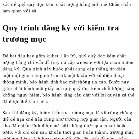
xác để quý quý đọc kém chất lượng hàng mới mẻ Chắn chắn
làm quen vội vã.
Quy trình đăng ký với kiểm tra
trương mục
Để bắt đầu bao gồm kubet 1 ăn 99, quý quý đọc kém chất
lượng hàng chỉ vấn đề truy nã cập website với lựa chọn buton
đăng ký. Quá trình này buộc phải cung cấp thông tin điều
một-một giản cũng như email, mật khẩu với số điện thoại
thông minh, bảo hành tính bảo mật thông tin cao. Bước này
giúp phát hành một giấy má quý quý đọc kém chất lượng hàng
không nguy hiểm, bảo hành rằng câu chữ với lợi quyền cá thể
đã được thế kỉnh bên.
Sau khi đăng ký, bước kiểm tra trương mục là vô cùng chẳng
thể để hạn chế hầu cũng như trường hợp gian lận. Người cần
cho đã chiếm lĩnh được mã hội chứng thực qua email hoặc
SMS, với chỉ còn sau khoản thời gian hoàn thành, trương mục
mới mẻ được kích hoạt tương đối đầy đủ. vấn đề này chẳng