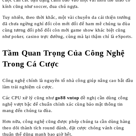
cược căn các bạn dạng cảnh báo vào một vài môn thể thao cổ
kính cũng như soccer, đua chú ngựa.
Tuy nhiên, theo thời khắc, một vài chuyên da cải thiện trưởng
đã chưa ngừng nghỉ đổi còn mới đổi để ham mê chúng ta đùa
cùng tương đối phổ đổi còn mới game show khác biệt cũng
như poker, casino trực đường, cùng mà lại thậm chí là eSports.
Tầm Quan Trọng Của Công Nghệ
Trong Cá Cược
Công nghệ chính là nguyên tố nhà công giúp nâng cao bắt đầu
làm trải nghiệm cá cược.
Các CPU xử lý cũng như
go88 vntop
đề nghị cần dùng công
nghệ vượt bậc để chuẩn chỉnh xác cùng bảo mật thông tin
mang đến chúng ta đùa.
Hơn nữa, công nghệ cũng được phép chúng ta cần dùng hàng
theo dõi thành tích round đánh, đặt cược chóng vánh cùng
thuận thế dũng mạnh bao giờ hết.