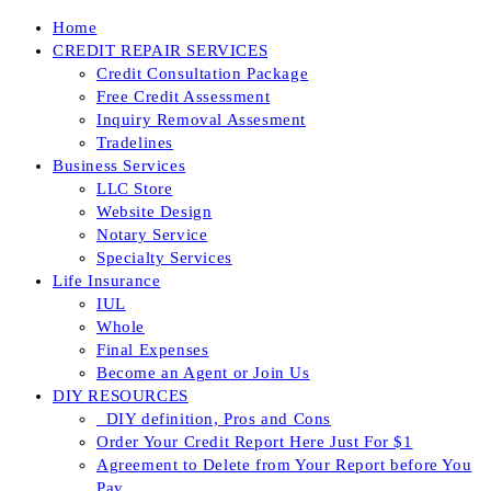
Skip
Home
to
CREDIT REPAIR SERVICES
content
Credit Consultation Package
Free Credit Assessment
Inquiry Removal Assesment
Tradelines
Business Services
LLC Store
Website Design
Notary Service
Specialty Services
Life Insurance
IUL
Whole
Final Expenses
Become an Agent or Join Us
DIY RESOURCES
_DIY definition, Pros and Cons
Order Your Credit Report Here Just For $1
Agreement to Delete from Your Report before You
Pay