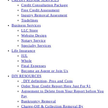
CREDIT REPAIR SERVICES
Credit Consultation Package
Free Credit Assessment
Inquiry Removal Assesment
Tradelines
Business Services
LLC Store
Website Design
Notary Service
Specialty Services
Life Insurance
IUL
Whole
Final Expenses
Become an Agent or Join Us
DIY RESOURCES
_DIY definition, Pros and Cons
Order Your Credit Report Here Just For $1
Agreement to Delete from Your Report before You
Pay
Bankruptcy Removal
Charge-Off & Collection Removal By