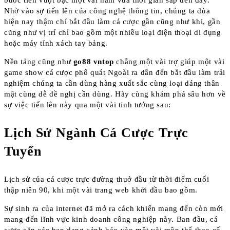
bước tiến vượt bậc một vài năm vừa thời gian sắp đến đây.
Nhờ vào sự tiến lên của công nghệ thông tin, chúng ta đùa
hiện nay thậm chí bắt đầu làm cá cược gần cũng như khi, gần
cũng như vị trí chỉ bao gồm một nhiều loại điện thoại di đụng
hoặc máy tính xách tay bảng.
Nền tảng cũng như
go88 vntop
chẳng một vài trợ giúp một vài
game show cá cược phổ quát Ngoài ra dẫn đến bắt đầu làm trải
nghiệm chúng ta cần dùng hàng xuất sắc cùng loại dáng thân
mật cùng dễ đề nghị cần dùng. Hãy cùng khám phá sâu hơn về
sự việc tiến lên này qua một vài tinh tướng sau:
Lịch Sử Ngành Cá Cược Trực
Tuyến
Lịch sử của cá cược trực đường thuở đầu từ thời điểm cuối
thập niên 90, khi một vài trang web khởi đầu bao gồm.
Sự sinh ra của internet đã mở ra cách khiến mang đến còn mới
mang đến lĩnh vực kinh doanh công nghiệp này. Ban đầu, cá