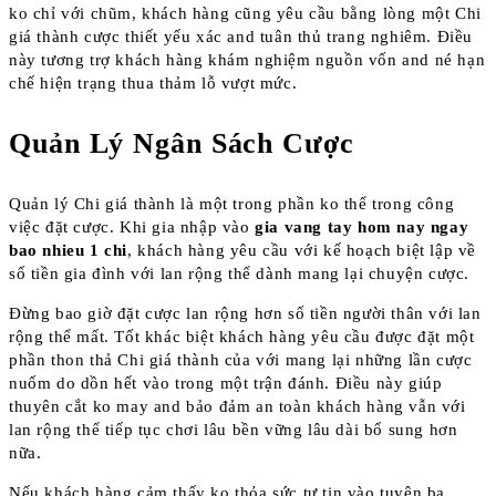
ko chỉ với chũm, khách hàng cũng yêu cầu bằng lòng một Chi
giá thành cược thiết yếu xác and tuân thủ trang nghiêm. Điều
này tương trợ khách hàng khám nghiệm nguồn vốn and né hạn
chế hiện trạng thua thảm lỗ vượt mức.
Quản Lý Ngân Sách Cược
Quản lý Chi giá thành là một trong phần ko thể trong công
việc đặt cược. Khi gia nhập vào
gia vang tay hom nay ngay
bao nhieu 1 chi
, khách hàng yêu cầu với kế hoạch biệt lập về
số tiền gia đình với lan rộng thể dành mang lại chuyện cược.
Đừng bao giờ đặt cược lan rộng hơn số tiền người thân với lan
rộng thể mất. Tốt khác biệt khách hàng yêu cầu được đặt một
phần thon thả Chi giá thành của với mang lại những lần cược
nuốm do dồn hết vào trong một trận đánh. Điều này giúp
thuyên cắt ko may and bảo đảm an toàn khách hàng vẫn với
lan rộng thể tiếp tục chơi lâu bền vững lâu dài bổ sung hơn
nữa.
Nếu khách hàng cảm thấy ko thỏa sức tự tin vào tuyên ba