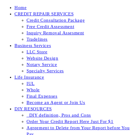
Skip
Home
to
CREDIT REPAIR SERVICES
content
Credit Consultation Package
Free Credit Assessment
Inquiry Removal Assesment
Tradelines
Business Services
LLC Store
Website Design
Notary Service
Specialty Services
Life Insurance
IUL
Whole
Final Expenses
Become an Agent or Join Us
DIY RESOURCES
_DIY definition, Pros and Cons
Order Your Credit Report Here Just For $1
Agreement to Delete from Your Report before You
Pay