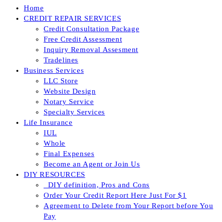
Home
CREDIT REPAIR SERVICES
Credit Consultation Package
Free Credit Assessment
Inquiry Removal Assesment
Tradelines
Business Services
LLC Store
Website Design
Notary Service
Specialty Services
Life Insurance
IUL
Whole
Final Expenses
Become an Agent or Join Us
DIY RESOURCES
_DIY definition, Pros and Cons
Order Your Credit Report Here Just For $1
Agreement to Delete from Your Report before You
Pay