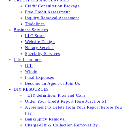
CREDIT REPAIR SERVICES
Credit Consultation Package
Free Credit Assessment
Inquiry Removal Assesment
Tradelines
Business Services
LLC Store
Website Design
Notary Service
Specialty Services
Life Insurance
IUL
Whole
Final Expenses
Become an Agent or Join Us
DIY RESOURCES
_DIY definition, Pros and Cons
Order Your Credit Report Here Just For $1
Agreement to Delete from Your Report before You
Pay
Bankruptcy Removal
Charge-Off & Collection Removal By