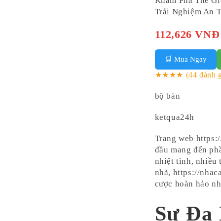
Khám Phá Thế Gi
Trải Nghiệm An 
112,626 VNĐ
🛒 Mua Ngay
★★★★
(44 đánh g
bộ bàn
ketqua24h
Trang web https:
đầu mang đến phầ
nhiệt tình, nhiều
nhã, https://nha
cược hoàn hảo nh
Sự Đa 