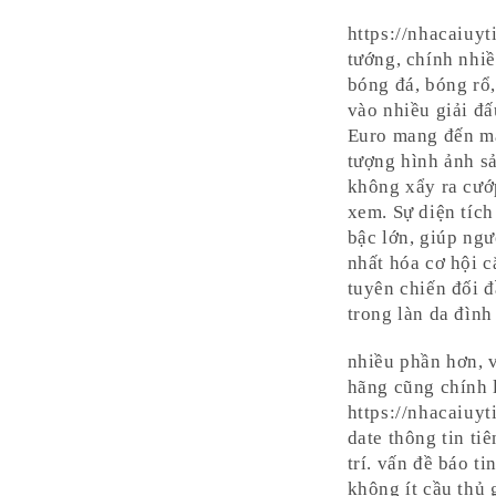
https://nhacaiuyt
tướng, chính nhiề
bóng đá, bóng rổ
vào nhiều giải đ
Euro mang đến ma
tượng hình ảnh s
không xẩy ra cướp
xem. Sự diện tích
bậc lớn, giúp ngư
nhất hóa cơ hội 
tuyên chiến đối 
trong làn da đình
nhiều phần hơn, v
hãng cũng chính 
https://nhacaiuy
date thông tin ti
trí. vấn đề báo t
không ít cầu thủ 