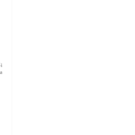
ổi
da