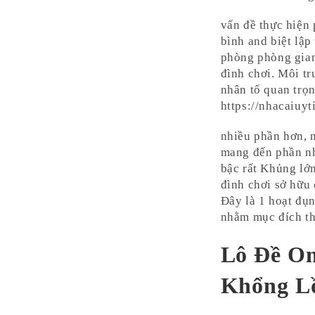
vấn đề thực hiện
bình and biệt lập
phòng phòng gian
đình chơi. Môi tr
nhân tố quan trọ
https://nhacaiuy
nhiều phần hơn, 
mang đến phần nhi
bậc rất Khủng lớn
đình chơi sở hữu 
Đây là 1 hoạt đụ
nhằm mục đích thu
Lô Đề On
Khổng L