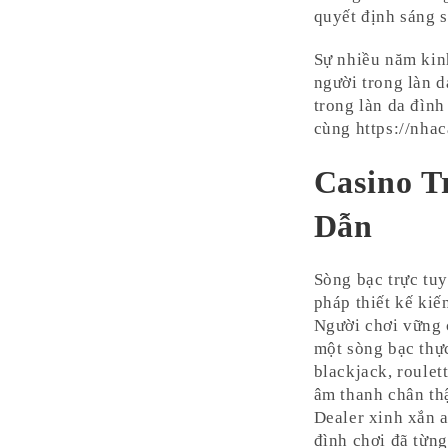
quyết định sáng s
Sự nhiều năm kin
người trong làn d
trong làn da đìn
cùng https://nha
Casino T
Dẫn
Sòng bạc trực tu
pháp thiết kế kiế
Người chơi vững 
một sòng bạc thực
blackjack, roule
âm thanh chân th
Dealer xinh xắn a
đình chơi đã từng