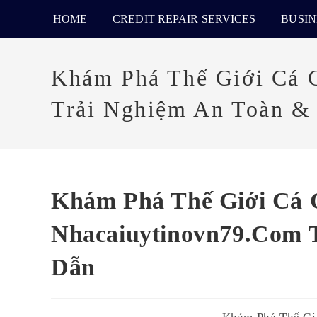
HOME
CREDIT REPAIR SERVICES
BUSIN
Khám Phá Thế Giới Cá 
Trải Nghiệm An Toàn &
Khám Phá Thế Giới Cá C
Nhacaiuytinovn79.Com 
Dẫn