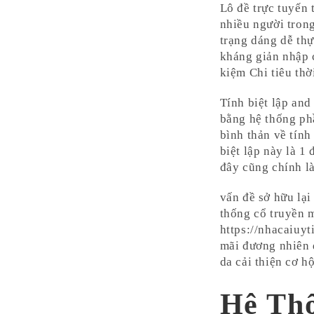
Lô đề trực tuyến 
nhiều người trong
trạng dáng dễ thự
kháng giản nhập c
kiệm Chi tiêu thờ
Tính biệt lập and
bằng hệ thống ph
bình thản về tính
biệt lập này là 1
đây cũng chính l
vấn đề sở hữu lại
thống cổ truyền 
https://nhacaiuy
mãi đương nhiên đ
da cải thiện cơ h
Hệ Th