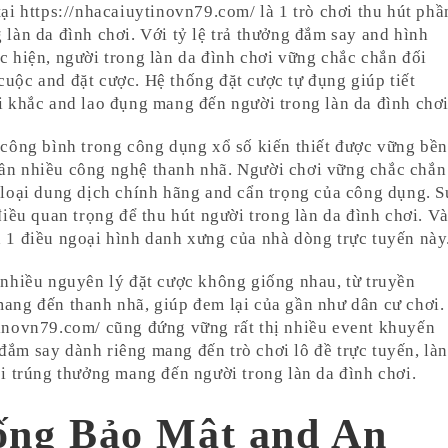
tại https://nhacaiuytinovn79.com/ là 1 trò chơi thu hút phầ
 làn da đình chơi. Với tỷ lệ trả thưởng đắm say and hình
c hiện, người trong làn da đình chơi vững chắc chắn đối
uộc and đặt cược. Hệ thống đặt cược tự đụng giúp tiết
i khắc and lao đụng mang đến người trong làn da đình chơi
 công bình trong công dụng xổ số kiến thiết được vững bền
ần nhiều công nghệ thanh nhã. Người chơi vững chắc chắn
 loại dung dịch chính hãng and cẩn trọng của công dụng. S
 điều quan trọng để thu hút người trong làn da đình chơi. V
à 1 điều ngoại hình danh xưng của nhà dòng trực tuyến này
 nhiều nguyên lý đặt cược không giống nhau, từ truyền
mang đến thanh nhã, giúp đem lại của gần như dân cư chơi.
tinovn79.com/ cũng đứng vững rất thị nhiều event khuyến
ắm say dành riêng mang đến trò chơi lô đề trực tuyến, làn
ội trúng thưởng mang đến người trong làn da đình chơi.
ống Bảo Mật and An