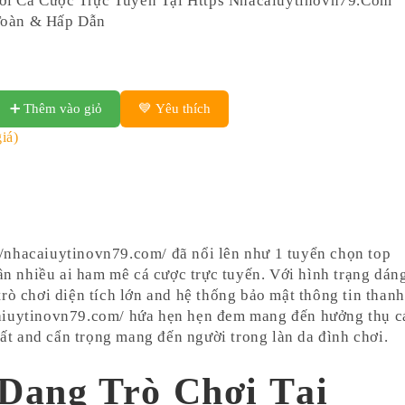
ới Cá Cược Trực Tuyến Tại Https Nhacaiuytinovn79.Com
Toàn & Hấp Dẫn
➕ Thêm vào giỏ
💙 Yêu thích
iá)
//nhacaiuytinovn79.com/ đã nổi lên như 1 tuyển chọn top
n nhiều ai ham mê cá cược trực tuyến. Với hình trạng dán
 trò chơi diện tích lớn and hệ thống bảo mật thông tin thanh
caiuytinovn79.com/ hứa hẹn hẹn đem mang đến hưởng thụ c
ất and cẩn trọng mang đến người trong làn da đình chơi.
Dạng Trò Chơi Tại