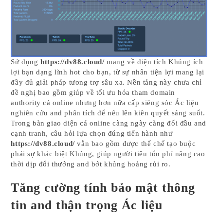
Sử dụng
https://dv88.cloud/
mang về diện tích Khủng ích
lợi bạn dạng lĩnh hot cho bạn, từ sự nhân tiện lợi mang lại
đầy đủ giải pháp tương trợ sâu xa. Nền tảng này chưa chỉ
đề nghị bao gồm giúp về tối ưu hóa tham domain
authority cá online nhưng hơn nữa cấp siêng sóc Ác liệu
nghiên cứu and phân tích để nêu lên kiên quyết sáng suốt.
Trong bàn giao diện cá online càng ngày càng đối đầu and
cạnh tranh, câu hỏi lựa chọn đúng tiến hành như
https://dv88.cloud/
vẫn bao gồm được thể chế tạo buộc
phải sự khác biệt Khủng, giúp người tiêu tổn phí nâng cao
thời dịp đổi thưởng and bớt khủng hoảng rủi ro.
Tăng cường tính bảo mật thông
tin and thận trọng Ác liệu