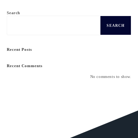
Search
SEARCH
Recent Posts
Recent Comments
No comments to show.