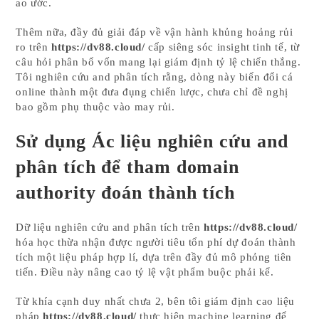
ao ước.
Thêm nữa, đầy đủ giải đáp về vận hành khủng hoảng rủi
ro trên
https://dv88.cloud/
cấp siêng sóc insight tinh tế, từ
câu hỏi phân bổ vốn mang lại giám định tỷ lệ chiến thắng.
Tôi nghiên cứu and phân tích rằng, dòng này biến đổi cá
online thành một đưa đụng chiến lược, chưa chỉ đề nghị
bao gồm phụ thuộc vào may rủi.
Sử dụng Ác liệu nghiên cứu and
phân tích để tham domain
authority đoán thành tích
Dữ liệu nghiên cứu and phân tích trên
https://dv88.cloud/
hóa học thừa nhận được người tiêu tổn phí dự đoán thành
tích một liệu pháp hợp lí, dựa trên đầy đủ mô phỏng tiên
tiến. Điều này nâng cao tỷ lệ vật phẩm buộc phải kể.
Từ khía cạnh duy nhất chưa 2, bên tôi giám định cao liệu
pháp
https://dv88.cloud/
thực hiện machine learning để