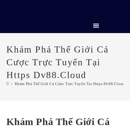
CREDIT REPAIR SERVICES
Khám Phá Thế Giới Cá
Cược Trực Tuyến Tại
Https Dv88.Cloud
>
Khám Phá Thế Giới Cá Cược Trực Tuyến Tại Https Dv88.Cloud
Khám Phá Thế Giới Cá