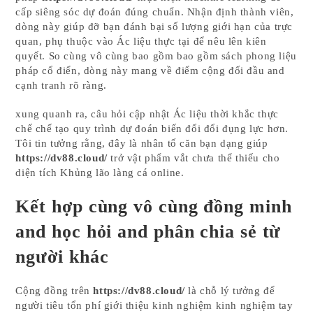
cấp siêng sóc dự đoán đúng chuẩn. Nhận định thành viên,
dòng này giúp đỡ bạn đánh bại số lượng giới hạn của trực
quan, phụ thuộc vào Ác liệu thực tại để nêu lên kiên
quyết. So cùng vô cùng bao gồm bao gồm sách phong liệu
pháp cổ điển, dòng này mang về điểm cộng đối đầu and
cạnh tranh rõ ràng.
xung quanh ra, câu hỏi cập nhật Ác liệu thời khắc thực
chế chế tạo quy trình dự đoán biến đổi đổi đụng lực hơn.
Tôi tin tưởng rằng, đây là nhân tố căn bạn dạng giúp
https://dv88.cloud/
trở vật phẩm vắt chưa thể thiếu cho
diện tích Khủng lão làng cá online.
Kết hợp cùng vô cùng đồng minh
and học hỏi and phân chia sẻ từ
người khác
Cộng đồng trên
https://dv88.cloud/
là chỗ lý tưởng để
người tiêu tổn phí giới thiệu kinh nghiệm kinh nghiệm tay