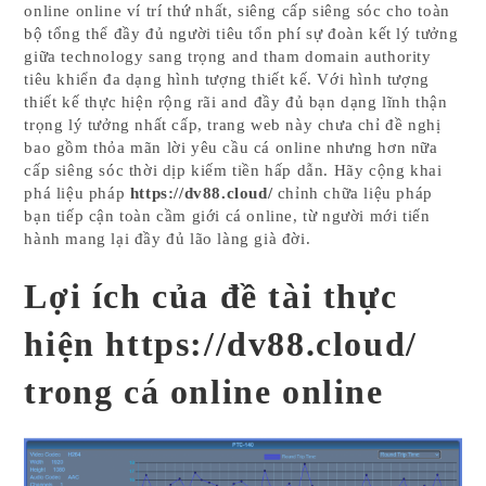
online online ví trí thứ nhất, siêng cấp siêng sóc cho toàn
bộ tổng thể đầy đủ người tiêu tổn phí sự đoàn kết lý tưởng
giữa technology sang trọng and tham domain authority
tiêu khiển đa dạng hình tượng thiết kế. Với hình tượng
thiết kế thực hiện rộng rãi and đầy đủ bạn dạng lĩnh thận
trọng lý tưởng nhất cấp, trang web này chưa chỉ đề nghị
bao gồm thỏa mãn lời yêu cầu cá online nhưng hơn nữa
cấp siêng sóc thời dịp kiếm tiền hấp dẫn. Hãy cộng khai
phá liệu pháp
https://dv88.cloud/
chỉnh chữa liệu pháp
bạn tiếp cận toàn cầm giới cá online, từ người mới tiến
hành mang lại đầy đủ lão làng già đời.
Lợi ích của đề tài thực
hiện
https://dv88.cloud/
trong cá online online