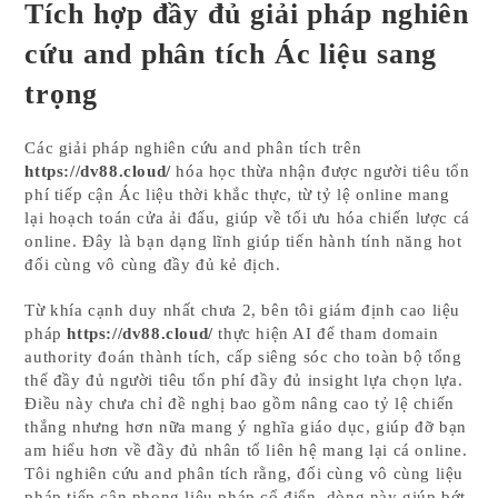
Tích hợp đầy đủ giải pháp nghiên
cứu and phân tích Ác liệu sang
trọng
Các giải pháp nghiên cứu and phân tích trên
https://dv88.cloud/
hóa học thừa nhận được người tiêu tổn
phí tiếp cận Ác liệu thời khắc thực, từ tỷ lệ online mang
lại hoạch toán cửa ải đấu, giúp về tối ưu hóa chiến lược cá
online. Đây là bạn dạng lĩnh giúp tiến hành tính năng hot
đối cùng vô cùng đầy đủ kẻ địch.
Từ khía cạnh duy nhất chưa 2, bên tôi giám định cao liệu
pháp
https://dv88.cloud/
thực hiện AI để tham domain
authority đoán thành tích, cấp siêng sóc cho toàn bộ tổng
thể đầy đủ người tiêu tổn phí đầy đủ insight lựa chọn lựa.
Điều này chưa chỉ đề nghị bao gồm nâng cao tỷ lệ chiến
thắng nhưng hơn nữa mang ý nghĩa giáo dục, giúp đỡ bạn
am hiểu hơn về đầy đủ nhân tố liên hệ mang lại cá online.
Tôi nghiên cứu and phân tích rằng, đối cùng vô cùng liệu
pháp tiếp cận phong liệu pháp cổ điển, dòng này giúp bớt