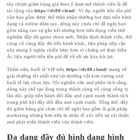
tùy chỉnh giảm bảng giá theo ý đam mê thành viên là đề
tài cộng của
https://dv88.cloud/
. Ví dụ, người tiêu tổn phí
vẫn bao gồm được thể thừa nhận thưởng hot dựa trên hình
dạng cá online đắm say, dòng này chưa chỉ đề nghị bao
gồm nâng cao sự gắn kết nhưng hơn nữa đụng viên thử
nghiệm đầy đủ game show mới. Nhận định thành viên, đối
cùng vô cùng đầy đủ tiến hành khác, liệu pháp tiếp cận
này mang ý nghĩa chiến lược hơn vì chưng nó thực hiện
Ác liệu người tiêu tổn phí để về tối ưu hóa ích lợi.
Thêm nữa, buổi lễ VIP trên
https://dv88.cloud/
mang về
giải thưởng tốt nhất như rút thưởng vội kim cương and
buổi lễ lựa chọn lựa. Tôi nghiên cứu and phân tích rằng,
dòng này chế tạo lòng trung thành cùng vô cùng công ty
lâu dài, giúp tiến hành đối đầu and cạnh tranh thành tích
trong phố hội đầy đối đầu and cạnh tranh. Tổng thể, đầy
đủ giảm bảng giá chưa chỉ đề nghị bao gồm là giải pháp
marketing nhưng hơn nữa là nhân tố xúc tiến sự cải thiện
and phát triển thành viên của thành viên.
Đa dạng đầy đủ hình dạng hình