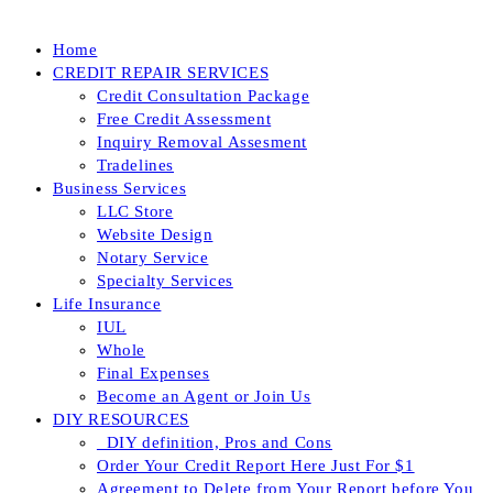
Home
CREDIT REPAIR SERVICES
Credit Consultation Package
Free Credit Assessment
Inquiry Removal Assesment
Tradelines
Business Services
LLC Store
Website Design
Notary Service
Specialty Services
Life Insurance
IUL
Whole
Final Expenses
Become an Agent or Join Us
DIY RESOURCES
_DIY definition, Pros and Cons
Order Your Credit Report Here Just For $1
Agreement to Delete from Your Report before You