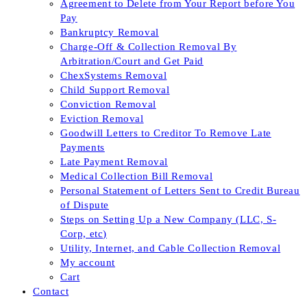
Agreement to Delete from Your Report before You
Pay
Bankruptcy Removal
Charge-Off & Collection Removal By
Arbitration/Court and Get Paid
ChexSystems Removal
Child Support Removal
Conviction Removal
Eviction Removal
Goodwill Letters to Creditor To Remove Late
Payments
Late Payment Removal
Medical Collection Bill Removal
Personal Statement of Letters Sent to Credit Bureau
of Dispute
Steps on Setting Up a New Company (LLC, S-
Corp, etc)
Utility, Internet, and Cable Collection Removal
My account
Cart
Contact