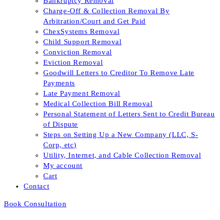
Bankruptcy Removal
Charge-Off & Collection Removal By
Arbitration/Court and Get Paid
ChexSystems Removal
Child Support Removal
Conviction Removal
Eviction Removal
Goodwill Letters to Creditor To Remove Late
Payments
Late Payment Removal
Medical Collection Bill Removal
Personal Statement of Letters Sent to Credit Bureau
of Dispute
Steps on Setting Up a New Company (LLC, S-
Corp, etc)
Utility, Internet, and Cable Collection Removal
My account
Cart
Contact
Book Consultation