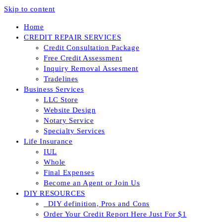
Skip to content
Home
CREDIT REPAIR SERVICES
Credit Consultation Package
Free Credit Assessment
Inquiry Removal Assesment
Tradelines
Business Services
LLC Store
Website Design
Notary Service
Specialty Services
Life Insurance
IUL
Whole
Final Expenses
Become an Agent or Join Us
DIY RESOURCES
_DIY definition, Pros and Cons
Order Your Credit Report Here Just For $1