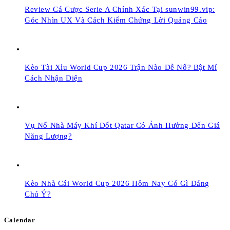
Review Cá Cược Serie A Chính Xác Tại sunwin99.vip:
Góc Nhìn UX Và Cách Kiểm Chứng Lời Quảng Cáo
Kèo Tài Xỉu World Cup 2026 Trận Nào Dễ Nổ? Bật Mí
Cách Nhận Diện
Vụ Nổ Nhà Máy Khí Đốt Qatar Có Ảnh Hưởng Đến Giá
Năng Lượng?
Kèo Nhà Cái World Cup 2026 Hôm Nay Có Gì Đáng
Chú Ý?
Calendar