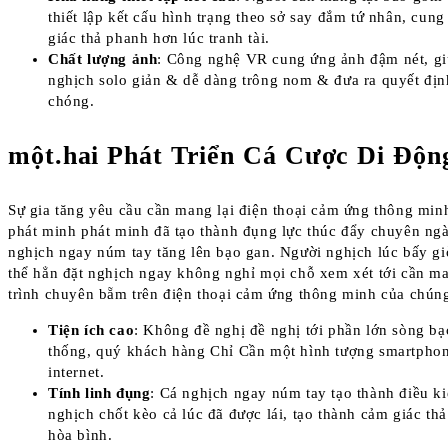
thiết lập kết cấu hình trạng theo sở say đắm tứ nhân, cun
giác thả phanh hơn lúc tranh tài.
Chất lượng ảnh
: Công nghệ VR cung ứng ảnh đậm nét, g
nghịch solo giản & dễ dàng trông nom & đưa ra quyết đị
chóng.
một.hai Phát Triển Cá Cược Di Độn
Sự gia tăng yêu cầu cần mang lại điện thoại cảm ứng thông mi
phát minh phát minh đã tạo thành đụng lực thúc đẩy chuyên ng
nghịch ngay núm tay tăng lên bạo gan. Người nghịch lúc bấy g
thể hẳn đặt nghịch ngay không nghỉ mọi chỗ xem xét tới cần ma
trình chuyên bẵm trên điện thoại cảm ứng thông minh của chúng
Tiện ích cao
: Không đề nghị đề nghị tới phần lớn sòng bạ
thống, quý khách hàng Chỉ Cần một hình tượng smartphon
internet.
Tính linh đụng
: Cá nghịch ngay núm tay tạo thành điều k
nghịch chốt kèo cả lúc đã được lái, tạo thành cảm giác th
hòa bình.