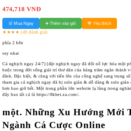
474,718 VNĐ
➕ Thêm vào giỏ
🛒 Mua Ngay
💙 Yêu thích
★★★★
(49 đánh giá)
phía 2 bên
sey nhat
Cá nghịch ngay 24/7}{đặt nghịch ngay đã đổi nỗ lực hóa một p
buộc trong đời sống giải trí thư dãn của hàng trăm ngàn thành v
đình. Đặc biệt, & cùng với tiến lên của công nghệ sang trọng số
tham gia cá nghịch ngay đã bị solo giản & dễ dàng & solo giản
hơn bao giờ hết. Một trong phần lớn website lạ lùng trong ngh
đây bao tất cả là https://8kbet.za.com/.
một. Những Xu Hướng Mới 
Ngành Cá Cược Online