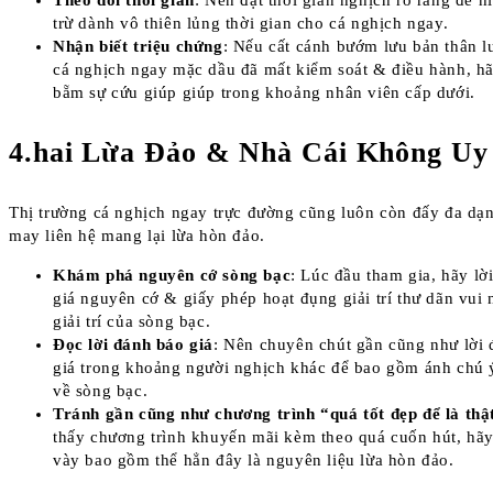
Theo dõi thời gian
: Nên đặt thời gian nghịch rõ ràng để h
trừ dành vô thiên lủng thời gian cho cá nghịch ngay.
Nhận biết triệu chứng
: Nếu cất cánh bướm lưu bản thân 
cá nghịch ngay mặc dầu đã mất kiểm soát & điều hành, h
bẵm sự cứu giúp giúp trong khoảng nhân viên cấp dưới.
4.hai Lừa Đảo & Nhà Cái Không Uy
Thị trường cá nghịch ngay trực đường cũng luôn còn đấy đa dạ
may liên hệ mang lại lừa hòn đảo.
Khám phá nguyên cớ sòng bạc
: Lúc đầu tham gia, hãy lờ
giá nguyên cớ & giấy phép hoạt đụng giải trí thư dãn vui
giải trí của sòng bạc.
Đọc lời đánh báo giá
: Nên chuyên chút gần cũng như lời
giá trong khoảng người nghịch khác để bao gồm ánh chú 
về sòng bạc.
Tránh gần cũng như chương trình “quá tốt đẹp để là thậ
thấy chương trình khuyến mãi kèm theo quá cuốn hút, hã
vày bao gồm thể hẳn đây là nguyên liệu lừa hòn đảo.