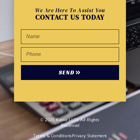
We Are Here To Assist You
CONTACT US TODAY
SEND
© 2026 Kemo LLCs All Rights
Reserved
Terms & Conditions
Privacy Statement