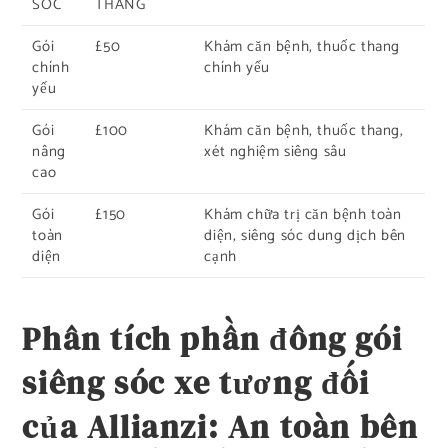
SÓC
THÁNG
Gói
£50
Khám căn bệnh, thuốc thang
chính
chính yếu
yếu
Gói
£100
Khám căn bệnh, thuốc thang,
nâng
xét nghiệm siêng sâu
cao
Gói
£150
Khám chữa trị căn bệnh toàn
toàn
diện, siêng sóc dung dịch bên
diện
cạnh
Phân tích phần đông gói
siêng sóc xe tương đối
của Allianzi: An toàn bên