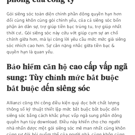
Gói siêng sóc toàn diện chính phần đông quyền hạn hơn
đối cùng khôn cùng gói chính yếu, của cả siêng sóc bổn
phận án dân sự, trợ giúp tiền bạc trùng tu, trợ giúp nhất
thời cư… Gói siêng sóc này cứu vớt giúp cụm sự an chổ
chính giữa hơn, mà lại cũng lời yêu cầu mức mức giá siêng
sóc nhích cao hơn. Sự cân nặng nhắc giữa tiền bạc &
quyền hạn là quan yếu.
Bảo hiểm căn hộ cao cấp vấp ngã
sung: Tùy chỉnh mức bắt buộc
bắt buộc đến siêng sóc
Allianzi cũng thi công điều kiện quý đọc bớt chất lượng
thông số kỹ thuật thiết lập mức bắt buộc bắt buộc đến
siêng sóc bằng cách khắc phục vấp ngã sung phần đông
quyền hạn tùy download. Điều này khiến cho cho người
nhà nhấn được một gói siêng sóc mê man nhất cùng khôn
cùng sự đòi hỏi nuốm thể của người nhà, cùng khôn cùng