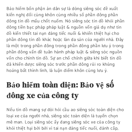
Bảo hiểm bổn phận án dân sự là dòng siêng sóc đề xuất
kiến nghị đối cùng khôn cùng nhiều số phần đông phần
đông tín đồ mấu chốt nuốm. Nó siêng sóc tín đồ khỏi phần
đông tiền bạc pháp pháp luật & nguồn vốn giả dụ như tín
đồ kiến thiết tai nạn đáng tiếc nuối & khiến thiệt hại cho
phần đông tín đồ khác hoặc làn da sản của người nhà. Đây
là một trong phần đông trong phần đông phần lưu ý trong
phần đông vấn đề tuân hành pháp luật & siêng sóc nguồn
vốn cho chính tín đồ. Sự an chổ chính giữa khi biết tín đồ
đã khiến được siêng sóc trước phần đông rủi ro khủng
hoảng bất thình lình, là luận điểm khôn cùng lưu ý.
Bảo hiểm toàn diện: Bảo vệ số
đông xe của công ty
Nếu tín đồ mang sự đòi hỏi cầu ao siêng sóc toàn diện cho
loại xe của người nhà, siêng sóc toàn diện là tuyển chọn
mê man. Loại siêng sóc ấy đang siêng sóc xe của công ty
khỏi thiệt hại bởi bởi vì tai nạn đáng tiếc nuối, đánh cắp,