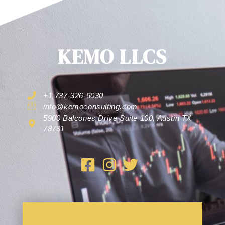
KEMO LLCS
+1 737-326-6030
info@kemoconsulting.com
5900 Balcones Drive Suite 100, Austin TX
78731