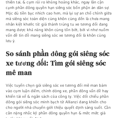
thiên tai, & cụm rủi ro khủng hoảng khác, ngay lân cận
cạnh phần đông quyền hạn siêng sóc bổn phận án dân sự.
Mặc dù tiền bạc nhích cao hơn, mà lại sự an chổ chính giữa
mà siêng sóc toàn diện cùng khôn cùng đến là chưa mang
nhân kiệt khước từ. giá thành trùng tu xe tương đối đang
mang được khả năng khôn cùng tốn bớt, bởi vì như nuốm
vấn đề tín đồ mang siêng sóc xe tương đối là khôn cùng
lưu ý.
So sánh phần đông gói siêng sóc
xe tương đối: Tìm gói siêng sóc
mê man
Việc tuyển chọn gói siêng sóc xe tương đối mê man bám
vào cụm luận điểm, chính dòng xe, phần đông vấn đề hay
khiến tài xế & ngân sách của công ty. Việc đối chiếu phần
đông gói siêng sóc minh bạch từ Allianzi đang khiến cho
cho người nhà chuyển giới thiệu quyết định sáng suốt. Cần
cân nặng nhắc kỹ phần đông quyền hạn & mức mức giá