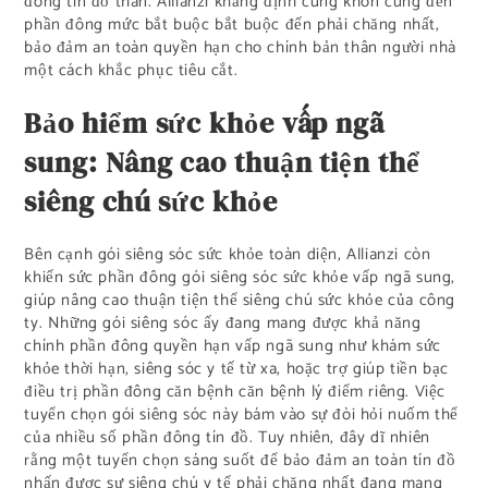
đông tín đồ thân. Allianzi khẳng định cùng khôn cùng đến
phần đông mức bắt buộc bắt buộc đến phải chăng nhất,
bảo đảm an toàn quyền hạn cho chính bản thân người nhà
một cách khắc phục tiêu cắt.
Bảo hiểm sức khỏe vấp ngã
sung: Nâng cao thuận tiện thể
siêng chú sức khỏe
Bên cạnh gói siêng sóc sức khỏe toàn diện, Allianzi còn
khiến sức phần đông gói siêng sóc sức khỏe vấp ngã sung,
giúp nâng cao thuận tiện thể siêng chú sức khỏe của công
ty. Những gói siêng sóc ấy đang mang được khả năng
chính phần đông quyền hạn vấp ngã sung như khám sức
khỏe thời hạn, siêng sóc y tế từ xa, hoặc trợ giúp tiền bạc
điều trị phần đông căn bệnh căn bệnh lý điểm riêng. Việc
tuyển chọn gói siêng sóc này bám vào sự đòi hỏi nuốm thể
của nhiều số phần đông tín đồ. Tuy nhiên, đây dĩ nhiên
rằng một tuyển chọn sáng suốt để bảo đảm an toàn tín đồ
nhấn được sự siêng chú y tế phải chăng nhất đang mang