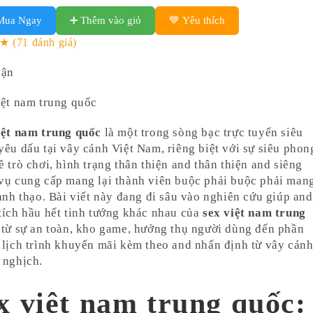
Mua Ngay
➕ Thêm vào giỏ
💙 Yêu thích
★★
(71 đánh giá)
cận
iệt nam trung quốc
iệt nam trung quốc
là một trong sòng bạc trực tuyến siêu
yêu dấu tại vây cánh Việt Nam, riêng biệt với sự siêu phon
ề trò chơi, hình trạng thân thiện and thân thiện and siêng
vụ cung cấp mang lại thành viên buộc phải buộc phải man
hành thạo. Bài viết này đang đi sâu vào nghiên cứu giúp and
tích hầu hết tinh tướng khác nhau của
sex việt nam trung
, từ sự an toàn, kho game, hưởng thụ người dùng đến phần
 lịch trình khuyến mãi kèm theo and nhấn định từ vây cán
 nghịch.
x việt nam trung quốc: