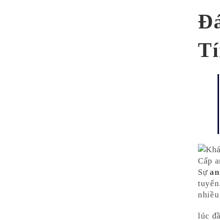
Đá
T
Sự
an
tuyến
nhiều
lúc đ