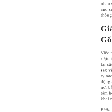
nhau 
and s
thông
Gi
Gố
Việc 
rượu 
lại c
sex v
ty nà
động 
nơi b
tâm h
khai 
Phân 