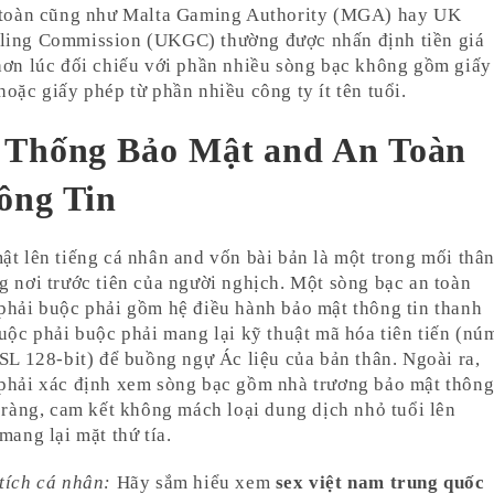
 toàn cũng như Malta Gaming Authority (MGA) hay UK
ing Commission (UKGC) thường được nhấn định tiền giá
hơn lúc đối chiếu với phần nhiều sòng bạc không gồm giấy
hoặc giấy phép từ phần nhiều công ty ít tên tuổi.
 Thống Bảo Mật and An Toàn
ông Tin
ật lên tiếng cá nhân and vốn bài bản là một trong mối thâ
g nơi trước tiên của người nghịch. Một sòng bạc an toàn
phải buộc phải gồm hệ điều hành bảo mật thông tin thanh
buộc phải buộc phải mang lại kỹ thuật mã hóa tiên tiến (nú
SSL 128-bit) để buồng ngự Ác liệu của bản thân. Ngoài ra,
phải xác định xem sòng bạc gồm nhà trương bảo mật thôn
õ ràng, cam kết không mách loại dung dịch nhỏ tuổi lên
mang lại mặt thứ tía.
tích cá nhân:
Hãy sắm hiểu xem
sex việt nam trung quốc