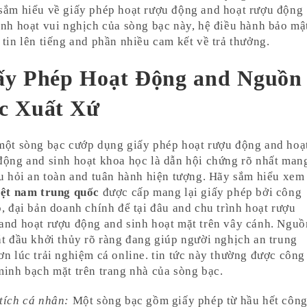
sắm hiểu về giấy phép hoạt rượu động and hoạt rượu động
inh hoạt vui nghịch của sòng bạc này, hệ điều hành bảo mậ
 tin lên tiếng and phần nhiều cam kết về trả thưởng.
ấy Phép Hoạt Động and Nguồn
c Xuất Xứ
một sòng bạc cướp dụng giấy phép hoạt rượu động and hoạ
động and sinh hoạt khoa học là dẫn hội chứng rõ nhất man
âu hỏi an toàn and tuân hành hiện tượng. Hãy sắm hiểu xem
iệt nam trung quốc
được cấp mang lại giấy phép bởi công
o, đại bản doanh chính để tại đâu and chu trình hoạt rượu
and hoạt rượu động and sinh hoạt mặt trên vây cánh. Nguồ
ắt đầu khởi thủy rõ ràng đang giúp người nghịch an trung
ơn lúc trải nghiệm cá online. tin tức này thường được công
minh bạch mặt trên trang nhà của sòng bạc.
tích cá nhân:
Một sòng bạc gồm giấy phép từ hầu hết côn