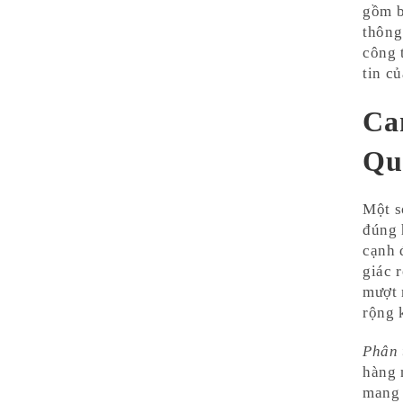
gồm b
thông
công 
tin c
Ca
Qu
Một s
đúng 
cạnh 
giác 
mượt 
rộng 
Phân 
hàng 
mang 