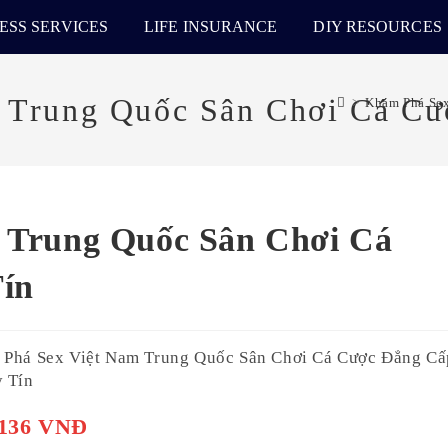
ESS SERVICES
LIFE INSURANCE
DIY RESOURCES
 Trung Quốc Sân Chơi Cá Cư
>
Khám Phá Sex
 Trung Quốc Sân Chơi Cá
ín
Phá Sex Việt Nam Trung Quốc Sân Chơi Cá Cược Đẳng Cấ
 Tín
,136 VNĐ