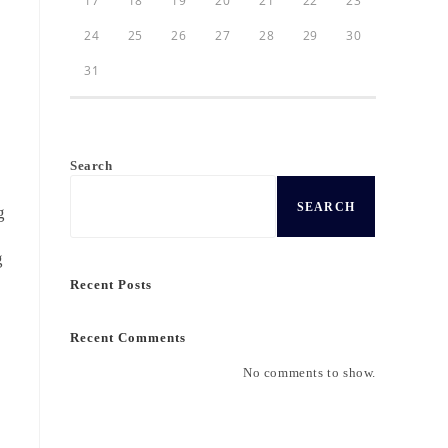
17
18
19
20
21
22
23
24
25
26
27
28
29
30
31
Search
SEARCH
g
g
Recent Posts
Recent Comments
h
No comments to show.