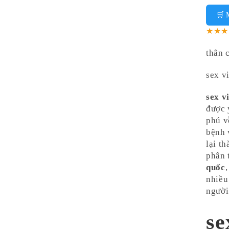
🛒 
★★
thân 
sex v
sex v
được 
phú v
bệnh 
lại t
phân 
quốc
nhiều
người
se