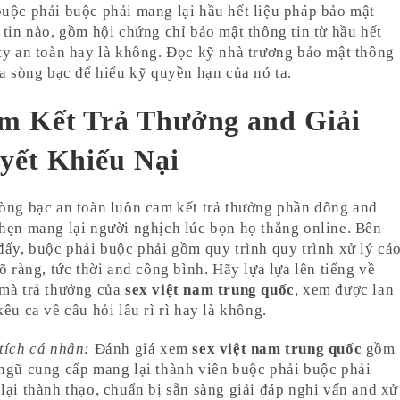
uộc phải buộc phải mang lại hầu hết liệu pháp bảo mật
 tin nào, gồm hội chứng chỉ bảo mật thông tin từ hầu hết
ty an toàn hay là không. Đọc kỹ nhà trương bảo mật thông
ủa sòng bạc để hiểu kỹ quyền hạn của nó ta.
m Kết Trả Thưởng and Giải
yết Khiếu Nại
òng bạc an toàn luôn cam kết trả thưởng phần đông and
hẹn mang lại người nghịch lúc bọn họ thắng online. Bên
đấy, buộc phải buộc phải gồm quy trình quy trình xử lý cá
rõ ràng, tức thời and công bình. Hãy lựa lựa lên tiếng về
mà trả thưởng của
sex việt nam trung quốc
, xem được lan
kêu ca về câu hỏi lâu rì rì hay là không.
tích cá nhân:
Đánh giá xem
sex việt nam trung quốc
gồm
ngũ cung cấp mang lại thành viên buộc phải buộc phải
lại thành thạo, chuẩn bị sẵn sàng giải đáp nghi vấn and xử