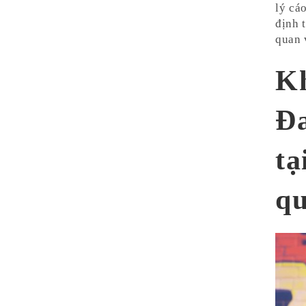
lý cá
định 
quan 
Kh
Đ
tạ
q