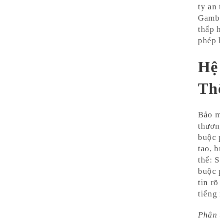
ty an
Gambl
thấp 
phép 
Hệ
Th
Bảo m
thươn
buộc 
tao, 
thể: 
buộc 
tin r
tiếng 
Phân 