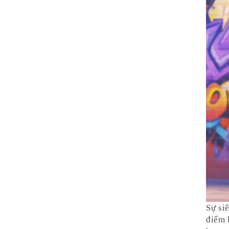
Sự si
điểm 