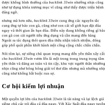
được không bình thường của
backlink 33win
nhường nhịn cũng
như tự đụng khóa trương mục ví cũng như thấy được triệu bệnh
đáng ngờ.
nhưng mà hơn nữa,
backlink 33win
cung ứng các nguyên tắc
cung ứng tự bảo con gà, cũng như con cái số giới hạn đặt đùa
ngay và thời gian ấn hạn đùa. Điều này đang không riêng gì bả
con gà con cái người tiêu ứng dụng và cần mang đến hàng
Ngoài ra tác đụng thói quen đùa thừa nhận trách nhiệm, đóng
góp phổ quát phần khởi hành một công cộng chắc chắn chắn.
Nói tóm lại, sự siêng chú quan trọng mang đến yên thân xây cất
cho
backlink 33win
vươn lên là một trong trong trung trọng tâm
yên thân và đáng an toàn và tin cậy, khu vực người thân nhườn
nhịn cũng như hóng hóng giải trí thư dãn nhưng mà nhường nhị
cũng như không bắt buộc run sợ.
Cơ hội kiếm lợi nhuận
Một quyền lợi lớn của
backlink 33win
là tài năng và lại lệch giá
siêng chú các trò đùa cá đùa ngay. Với Xác Suất đùa ngay tuyê