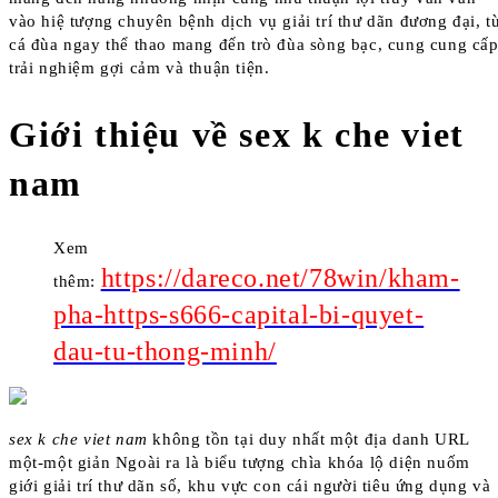
vào hiệ tượng chuyên bệnh dịch vụ giải trí thư dãn đương đại, t
cá đùa ngay thể thao mang đến trò đùa sòng bạc, cung cung cấ
trải nghiệm gợi cảm và thuận tiện.
Giới thiệu về sex k che viet
nam
Xem
https://dareco.net/78win/kham-
thêm:
pha-https-s666-capital-bi-quyet-
dau-tu-thong-minh/
sex k che viet nam
không tồn tại duy nhất một địa danh URL
một-một giản Ngoài ra là biểu tượng chìa khóa lộ diện nuốm
giới giải trí thư dãn số, khu vực con cái người tiêu ứng dụng và