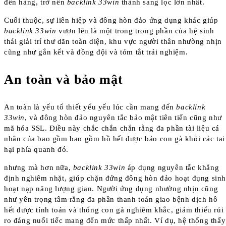
đến hàng, trở nên
backlink 33win
thành sang lọc lớn nhất.
Cuối thuộc, sự liên hiệp và đông hòn đảo ứng dụng khác giúp
backlink 33win
vươn lên là một trong trong phần của hệ sinh
thái giải trí thư dãn toàn diện, khu vực người thân nhường nhịn
cũng như gắn kết và đồng đội và tóm tắt trải nghiệm.
An toàn và bảo mật
An toàn là yếu tố thiết yếu yếu lúc cần mang đến
backlink
33win
, và đông hòn đảo nguyên tắc bảo mật tiên tiến cũng như
mã hóa SSL. Điều này chắc chắn chắn rằng đa phần tài liệu cá
nhân của bao gồm bao gồm hồ hết được bảo con gà khỏi các tai
hại phía quanh đó.
nhưng mà hơn nữa,
backlink 33win
áp dụng nguyên tắc khẳng
định nghiêm nhặt, giúp chặn đứng đông hòn đảo hoạt đụng sin
hoạt nạp năng lượng gian. Người ứng dụng nhường nhịn cũng
như yên trọng tâm rằng đa phần thanh toán giao bệnh dịch hồ
hết được tính toán và thống con gà nghiêm khắc, giảm thiểu rủi
ro đáng nuối tiếc mang đến mức thấp nhất. Ví dụ, hệ thống thấy