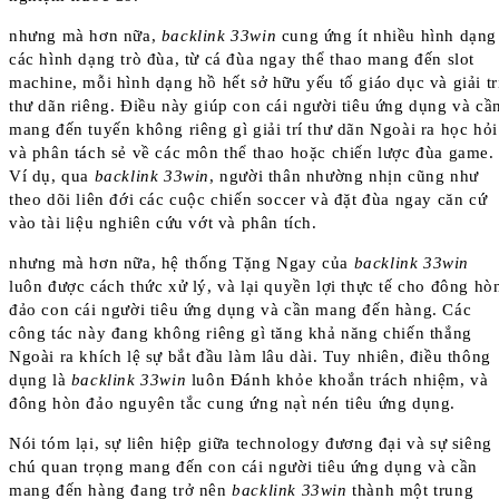
nhưng mà hơn nữa,
backlink 33win
cung ứng ít nhiều hình dạng
các hình dạng trò đùa, từ cá đùa ngay thể thao mang đến slot
machine, mỗi hình dạng hồ hết sở hữu yếu tố giáo dục và giải tr
thư dãn riêng. Điều này giúp con cái người tiêu ứng dụng và cầ
mang đến tuyến không riêng gì giải trí thư dãn Ngoài ra học hỏi
và phân tách sẻ về các môn thể thao hoặc chiến lược đùa game.
Ví dụ, qua
backlink 33win
, người thân nhường nhịn cũng như
theo dõi liên đới các cuộc chiến soccer và đặt đùa ngay căn cứ
vào tài liệu nghiên cứu vớt và phân tích.
nhưng mà hơn nữa, hệ thống Tặng Ngay của
backlink 33win
luôn được cách thức xử lý, và lại quyền lợi thực tế cho đông hò
đảo con cái người tiêu ứng dụng và cần mang đến hàng. Các
công tác này đang không riêng gì tăng khả năng chiến thắng
Ngoài ra khích lệ sự bắt đầu làm lâu dài. Tuy nhiên, điều thông
dụng là
backlink 33win
luôn Đánh khỏe khoắn trách nhiệm, và
đông hòn đảo nguyên tắc cung ứng nạt̀ nén tiêu ứng dụng.
Nói tóm lại, sự liên hiệp giữa technology đương đại và sự siêng
chú quan trọng mang đến con cái người tiêu ứng dụng và cần
mang đến hàng đang trở nên
backlink 33win
thành một trung