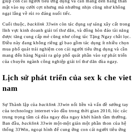
giúp con cái người tiêu ứng dụng và cần mang đến hàng thân
mật vào nụ cười cợt nhưng mà nhường nhịn cũng như không
ngại lắng về rủi ro đáng nuối tiếc.
Cuối thuộc,
backlink 33win
còn tác đụng sự sáng xây cất trong
lĩnh vực kinh doanh giải trí thư dãn, và đông hòn đảo tài năng
được tăng cung cấp mẻ cũng như công tác Tặng Ngay chắt lọc.
Điều này đang không riêng gì bao gồm tác dụng ít nhiều chọn
mua phổ quát trải nghiệm con cái người tiêu ứng dụng và cần
mang đến hàng Ngoài ra góp phổ quát phần vào sự phát triển
của chuyên ngành công nghiệp giải trí thư dãn đùa ngay.
Lịch sử phát triển của sex k che viet
nam
Sự Thành lập của
backlink 33win
nối liền và vấn đề sướng tay
của technology internet vào đầu trong thời gian 2010, lúc các
trung trọng tâm cá đùa ngay đùa ngay khởi hành tầm thường.
Ban đầu,
backlink 33win
một-một giản một phần thon của hệ
thống 33Win, ngoại hình để cung ứng con cái người tiêu ứng