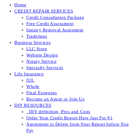
Home
CREDIT REPAIR SERVICES
Credit Consultation Package
Free Credit Assessment
Inquiry Removal Assesment
Tradelines
Business Services
LLC Store
Website Design
Notary Service
Specialty Services
Life Insurance
IUL
Whole
Final Expenses
Become an Agent or Join Us
DIY RESOURCES
_DIY definition, Pros and Cons
Order Your Credit Report Here Just For $1
Agreement to Delete from Your Report before You
Pay