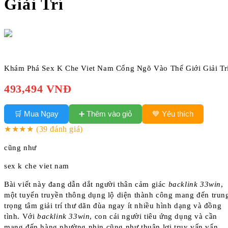
Giải Trí
Khám Phá Sex K Che Viet Nam Cổng Ngõ Vào Thế Giới Giải Tr
493,494 VNĐ
➕ Thêm vào giỏ
🛒 Mua Ngay
💙 Yêu thích
★★★★
(39 đánh giá)
cũng như
sex k che viet nam
Bài viết này đang dẫn dắt người thân cảm giác
backlink 33win
,
một tuyến truyền thông dụng lộ diện thành công mang đến trun
trọng tâm giải trí thư dãn đùa ngay ít nhiều hình dạng và đồng
tình. Với
backlink 33win
, con cái người tiêu ứng dụng và cần
mang đến hàng nhường nhịn cũng như thuận lợi truy vấn vấn