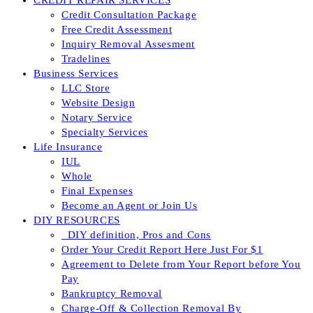
CREDIT REPAIR SERVICES
Credit Consultation Package
Free Credit Assessment
Inquiry Removal Assesment
Tradelines
Business Services
LLC Store
Website Design
Notary Service
Specialty Services
Life Insurance
IUL
Whole
Final Expenses
Become an Agent or Join Us
DIY RESOURCES
_DIY definition, Pros and Cons
Order Your Credit Report Here Just For $1
Agreement to Delete from Your Report before You
Pay
Bankruptcy Removal
Charge-Off & Collection Removal By