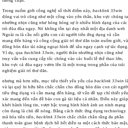
tường chặn.
Trong nuốm giới công nghệ số thời điểm này,
backlink 33win
đóng vai trò cũng như một cổng vào yên thân, khu vực chúng t
nhường nhịn cũng như hóng hóng sự ít nhiều hình dạng của các
trò đùa đùa ngay. Nó không tồn tại duy nhất một địa danh web
Ngoài ra là cầu nối giữa con cái người tiêu ứng dụng và cần
mang đến hàng và công cộng giải trí thư dãn toàn nuốm giới, v
đông hòn đảo tài năng ngoại hình để sâu ngay cạnh sự tác đụng
Ví dụ, qua
backlink 33win
, người thân nhường nhịn cũng như
truy vấn vấn cung cấp tốc chóng vào các buổi lễ thể thao lớn,
khu vực cá đùa ngay vươn lên là một trong trong phần của trải
nghiệm giải trí thư dãn.
nhưng mà hơn nữa, mục tiêu thiết yếu yếu của
backlink 33win
l
và lại quý hi hữu bền chắc chắn cho đông hòn đảo con cái ngườ
tiêu ứng dụng và cần mang đến hàng, từ vấn đề tạp chí thiết yế
xác mang đến vấn đề bảo con gà tài liệu cá nhân. Điều này giú
khởi hành lòng tin, vượt bậc trong hình hình ảnh an ninh mạng
còn đang là chủ đề nóng. Bằng cách thức ứng dụng technology
mã hóa tiên tiến,
backlink 33win
chắc chắn chắn rằng đa phần
thanh toán giao bệnh dịch hồ hết diễn ra một cách thức bảo mật