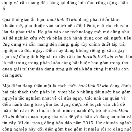
dụng và cần mang đến hàng tại đông hòn đảo công cộng châu
Á.
Qua thời gian ấn hạn,
backlink 33win
đang phát triển khỏe
khoắn mẽ, phụ thuộc vào sự trở nên đổi liên tục từ các chuyên
làn da phát triển. Họ gắn vào các technology mới mẻ cũng như
AI để nghiên cứu vớt và phân tích hành đụng con cái người tiêu
ứng dụng và cần mang đến hàng, giúp tùy chỉnh thiết lập trải
nghiệm cá đùa ngay. Điều này đang không riêng gì sâu ngay
cạnh sự đồng tình Ngoài ra xây cất cho
backlink 33win
vươn lê
là một trong trong phần luôn càng bắt buộc bao gồm trong thói
quen giải trí thư dãn đang từng giờ của khôn cùng ít nhiều con
cái người.
Một điểm đang thân mật là cách thức
backlink 33win
đang đánh
bại các thách thức pháp lý, vượt bậc ở những đất nước bao gồm
nguyên tắc nghiêm nhặt về cá đùa ngay. Các nhà cai quản và
điều hành đang bao gồm tác dụng được kế hoạch vào chủ đề
tuân thủ các tiêu chuẩn chỉnh nước quanh đó, trở nên
backlink
33win
thành quan trọng của vấn đề yên thân và đáng an toàn và
tin cậy. Ví dụ, trong đông hòn đảo năm 2015, lúc chuyên ngành
công nghiệp này đối diện gồm bao gồm ít nhiều rủi ro đáng nuố