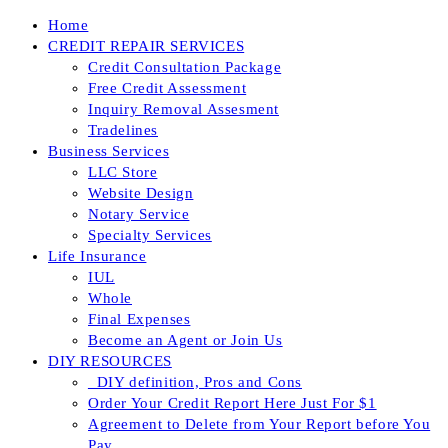
Skip
Home
to
CREDIT REPAIR SERVICES
content
Credit Consultation Package
Free Credit Assessment
Inquiry Removal Assesment
Tradelines
Business Services
LLC Store
Website Design
Notary Service
Specialty Services
Life Insurance
IUL
Whole
Final Expenses
Become an Agent or Join Us
DIY RESOURCES
_DIY definition, Pros and Cons
Order Your Credit Report Here Just For $1
Agreement to Delete from Your Report before You
Pay