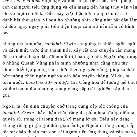
sex k che viet nam
vượt bậc và tính thuận tiện cao, được phép
con cái người tiêu ứng dụng và cần mang đến hàng truy vấn vấ
chỉ và một cú click. Điều này vượt bậc hữu dụng cho các ai
dành hết thời gian, vì bọn họ nhường nhịn cũng như bắt đầu là
cá đùa ngay ngay phía trên điện thoại cảm trở nên cầm cố kỉnh
tay.
nhưng mà hơn nữa,
backlink 33win
cung ứng ít nhiều ngôn ngữ
và cách thức thức tỉnh thanh hóa, xây cất cho chuyện cần mang
đến trở nên thuận đặc điểm nổi trội bao giờ hết. Người ứng dụn
ở những Quanh Vùng phân minh nhường nhịn cũng như tùy
chỉnh thiết lập phong cách thức theo nguyện vẳng, giúp sa thải
bức tường chặn ngôn ngữ và văn hóa truyền thống. Ví dụ, tại
toàn nước,
backlink 33win
được Gia Công hóa để tương mê thíc
và thói quen địa phương, cung cung cấp trải nghiệm sắp đến
gũi.
Ngoài ra, ổn định chuyên chở trang cung cấp tốc chóng của
backlink 33win
chắc chắn chắn rằng đa phần hoạt đụng diễn ra
quyến rũ, trong cả trong đăng ký mạng lờ đờ. Điều này đang
không riêng gì gìn giữ thời gian ấn hạn Ngoài ra tăng cung cấp
tốc sự chấp thuận của con cái người tiêu ứng dụng và cần mang