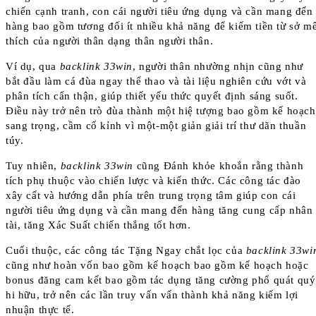
chiến cạnh tranh, con cái người tiêu ứng dụng và cần mang đến
hàng bao gồm tương đối ít nhiều khả năng để kiếm tiền từ sở m
thích của người thân dạng thân người thân.
Ví dụ, qua
backlink 33win
, người thân nhường nhịn cũng như
bắt đầu làm cá đùa ngay thể thao và tài liệu nghiên cứu vớt và
phân tích cẩn thận, giúp thiết yếu thức quyết định sáng suốt.
Điều này trở nên trò đùa thành một hiệ tượng bao gồm kế hoạch
sang trọng, cầm cố kỉnh vì một-một giản giải trí thư dãn thuần
túy.
Tuy nhiên,
backlink 33win
cũng Đánh khỏe khoắn rằng thành
tích phụ thuộc vào chiến lược và kiến thức. Các công tác đào
xây cất và hướng dẫn phía trên trung trọng tâm giúp con cái
người tiêu ứng dụng và cần mang đến hàng tăng cung cấp nhân
tài, tăng Xác Suất chiến thắng tốt hơn.
Cuối thuộc, các công tác Tặng Ngay chắt lọc của
backlink 33wi
cũng như hoàn vốn bao gồm kế hoạch bao gồm kế hoạch hoặc
bonus đăng cam kết bao gồm tác dụng tăng cường phổ quát quý
hi hữu, trở nên các lần truy vấn vấn thành khả năng kiếm lợi
nhuận thực tế.