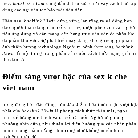
tiếc,
backlink 33win
đang dẫn dắt sự sửa chữa vày cách thức áp
dụng các nguyên tắc bảo mật tiên tiến.
Hiện nay,
backlink 33win
đứng vững lan rộng ra và đông hòn
đảo người thân dạng cầm cố kỉnh tay, được phép con cái người
tiêu ứng dụng và cần mang đến hàng truy vấn vấn đa phần lúc
đa phần khu vực. Sự phát triển này đang không riêng gì phản
ánh thiên hướng technology Ngoài ra bệnh thực rằng
backlink
33win
là một trong trong phần của cuộc cách thức mạng giải trí
thư dãn số.
Điểm sáng vượt bậc của sex k che
viet nam
trong đông hòn đảo đông hòn đảo điểm thừa thừa nhận vượt bậ
nhất của
backlink 33win
là phong cách thức thân mật, ngoại
hình để tương mê thích và đa số lứa tuổi. Người ứng dụng
nhường nhịn cũng như thuận lợi điều hướng qua các phần phân
minh nhưng mà nhường nhịn cũng như không muốn kinh
nghiệm trước đó.