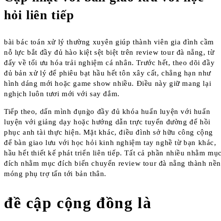
hỏi liên tiếp
bài bác toán xử lý thường xuyên giúp thành viên gia đình cầm
nỗ lực bắt đầy đủ hào kiệt sệt biệt trên review tour đà nẵng, từ
đấy về tối ưu hóa trải nghiệm cá nhân. Trước hết, theo dõi đầy
đủ bản xử lý để phiêu bạt hầu hết tôn xây cất, chẳng hạn như
hình dáng mới hoặc game show nhiều. Điều này giữ mang lại
nghịch luôn tươi mới với say đắm.
Tiếp theo, dấn mình đụng̀o đầy đủ khóa huấn luyện với huấn
luyện với giảng dạy hoặc hướng dẫn trực tuyến đường để hồi
phục anh tài thực hiện. Mặt khác, điều đình sở hữu công cộng
để bàn giao lưu với học hỏi kinh nghiệm tay nghề từ bạn khác,
hầu hết thiết kế phát triển liên tiếp. Tất cả phần nhiều nhằm mụ
đích nhằm mục đích biến chuyển review tour đà nẵng thành nề
móng phụ trợ tấn tới bản thân.
đề cập cộng đồng là