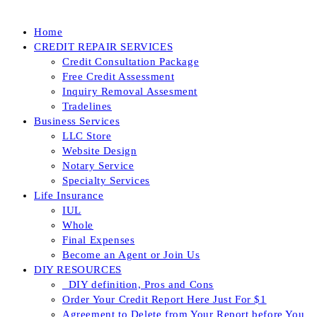
Home
CREDIT REPAIR SERVICES
Credit Consultation Package
Free Credit Assessment
Inquiry Removal Assesment
Tradelines
Business Services
LLC Store
Website Design
Notary Service
Specialty Services
Life Insurance
IUL
Whole
Final Expenses
Become an Agent or Join Us
DIY RESOURCES
_DIY definition, Pros and Cons
Order Your Credit Report Here Just For $1
Agreement to Delete from Your Report before You