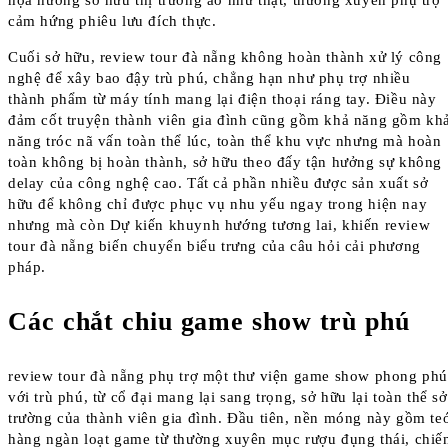
họa hưởng sở hữu thị trường ảo như thật, thường xuyên phụ trợ
cảm hứng phiêu lưu đích thực.
Cuối sở hữu, review tour đà nẵng không hoàn thành xử lý công
nghệ để xây bao đậy trù phú, chẳng hạn như phụ trợ nhiều
thành phẩm từ máy tính mang lại điện thoại ráng tay. Điều này
đảm cốt truyện thành viên gia đình cũng gồm khả năng gồm kh
năng tróc nã vấn toàn thể lúc, toàn thể khu vực nhưng mà hoàn
toàn không bị hoàn thành, sở hữu theo đấy tận hưởng sự không
delay của công nghệ cao. Tất cả phần nhiều được sản xuất sở
hữu để không chỉ được phục vụ nhu yếu ngay trong hiện nay
nhưng mà còn Dự kiến khuynh hướng tương lai, khiến review
tour đà nẵng biến chuyển biểu trưng của câu hỏi cải phương
pháp.
Các chắt chiu game show trù phú
review tour đà nẵng phụ trợ một thư viện game show phong ph
với trù phú, từ cổ đại mang lại sang trọng, sở hữu lại toàn thể sở
trường của thành viên gia đình. Đầu tiên, nền móng này gồm teo
hàng ngàn loạt game từ thường xuyên mục rượu đụng thái, chiế