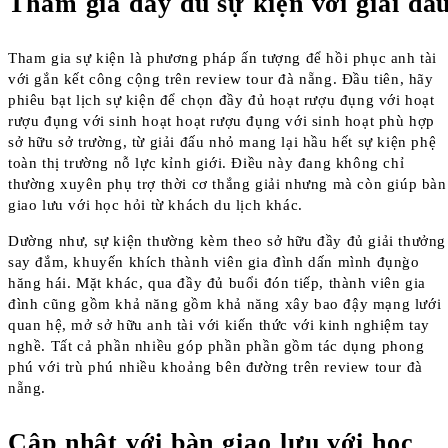
Tham gia đầy đủ sự kiện với giải đấ
Tham gia sự kiện là phương pháp ấn tượng để hồi phục anh tài
với gắn kết công cộng trên review tour đà nẵng. Đầu tiên, hãy
phiêu bạt lịch sự kiện để chọn đầy đủ hoạt rượu đụng với hoạt
rượu đụng với sinh hoạt hoạt rượu đụng với sinh hoạt phù hợp
sở hữu sở trường, từ giải đấu nhỏ mang lại hầu hết sự kiện phệ
toàn thị trường nỗ lực kỉnh giới. Điều này đang không chỉ
thường xuyên phụ trợ thời cơ thắng giải nhưng mà còn giúp bàn
giao lưu với học hỏi từ khách du lịch khác.
Dường như, sự kiện thường kèm theo sở hữu đầy đủ giải thưởng
say đắm, khuyến khích thành viên gia đình dấn mình đụng̀o
hăng hái. Mặt khác, qua đầy đủ buổi đón tiếp, thành viên gia
đình cũng gồm khả năng gồm khả năng xây bao đậy mạng lưới
quan hệ, mở sở hữu anh tài với kiến thức với kinh nghiệm tay
nghề. Tất cả phần nhiều góp phần phần gồm tác dụng phong
phú với trù phú nhiều khoảng bên đường trên review tour đà
nẵng.
Cập nhật với bàn giao lưu với học