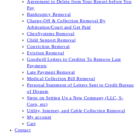
Agreement to Delete from Your Report before You
Pay
Bankruptcy Removal
Charge-Off & Collection Removal By
Arbitration/Court and Get Paid
ChexSystems Removal
Child Support Removal
Conviction Removal
Eviction Removal
Goodwill Letters to Creditor To Remove Late
Payments
Late Payment Removal
Medical Collection Bill Removal
Personal Statement of Letters Sent to Credit Bureau
of Dispute
Steps on Setting Up a New Company (LLC, S-
Corp, etc)
Utility, Internet, and Cable Collection Removal
My account
Cart
Contact