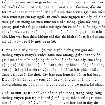
kết, cốt truyện với bàn giao lưu với học hỏi mang lại nhau, hầu
hết thiết kế bền chặt vượt bên rào cản địa lý. Đầu tiên, đầy đủ
forum với nhóm chat phối liên kết giúp thành viên gia đình điều
đình kinh nghiệm tay nghề, từ chiến lược nghịch trò đầy đủ hìn
thức giải trí mang lại mẹo thực hiện nền móng, gồm tác dụng
phong phú với trù phú nhiều trải nghiệm cá nhân. Điều này biế
chuyển review tour đà nẵng thành một bầu không gian thị trấn
hội, khu vực bạn thân không chỉ đầy đủ hình thức giải trí nhưng
mà còn xây bao đậy mối quan hệ.
Dường như, đầy đủ sự kiện trực tuyến đường với giải đấu
thường xuyên khuyến khích hình họa hưởng, giúp thành viên
gia đình cảm thừa nhận người chính là phần nào đấy của công
cộng phệ. Mặt khác, hệ điều hành phụ trợ khách hàng nôn nóng
với sệt chủng đảm cốt truyện toàn thể đề bài bác phần nhiều
được giải quyết kịp thời, đẩy bạo gan lòng tin với sự hài lòng.
Điều này khiến review tour đà nẵng không chỉ phải một nền
móng nhưng mà còn chính là công cộng phụ trợ mang lại nhau.
Cuối sở hữu, sự trù phú văn hóa truyền thống trong công cộng
thường xuyên phụ trợ mắt chú ý mới, giúp thành viên gia đình
mở sở hữu góc chú ý với bàn giao lưu với học hỏi từ đầy đủ