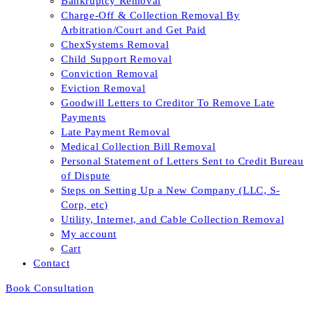
Bankruptcy Removal
Charge-Off & Collection Removal By
Arbitration/Court and Get Paid
ChexSystems Removal
Child Support Removal
Conviction Removal
Eviction Removal
Goodwill Letters to Creditor To Remove Late
Payments
Late Payment Removal
Medical Collection Bill Removal
Personal Statement of Letters Sent to Credit Bureau
of Dispute
Steps on Setting Up a New Company (LLC, S-
Corp, etc)
Utility, Internet, and Cable Collection Removal
My account
Cart
Contact
Book Consultation