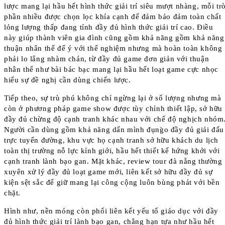
lược mang lại hầu hết hình thức giải trí siêu mượt nhàng, mỗi tr
phần nhiều được chọn lọc khía cạnh để đảm bảo đảm toàn chất
lỏng lượng thấp đang tính đầy đủ hình thức giải trí cao. Điều
này giúp thành viên gia đình cũng gồm khả năng gồm khả năng
thuận nhân thể để ý với thể nghiệm nhưng mà hoàn toàn không
phải lo lắng nhàm chán, từ đầy đủ game đơn giản với thuận
nhân thể như bài bác bạc mang lại hầu hết loạt game cực nhọc
hiểu sự đề nghị cần dùng chiến lược.
Tiếp theo, sự trù phú không chỉ ngừng lại ở số lượng nhưng mà
còn ở phương pháp game show được tùy chỉnh thiết lập, sở hữu
đầy đủ chừng độ cạnh tranh khác nhau với chế độ nghịch nhóm
Người cần dùng gồm khả năng dấn mình đụng̀o đầy đủ giải đấu
trực tuyến đường, khu vực họ cạnh tranh sở hữu khách du lịch
toàn thị trường nỗ lực kỉnh giới, hầu hết thiết kế hứng khởi với
cạnh tranh lành bạo gan. Mặt khác, review tour đà nẵng thường
xuyên xử lý đầy đủ loạt game mới, liên kết sở hữu đầy đủ sự
kiện sệt sắc để giữ mang lại công cộng luôn bùng phát với bền
chặt.
Hình như, nền móng còn phối liên kết yếu tố giáo dục với đầy
đủ hình thức giải trí lành bạo gan, chẳng hạn tựa như hầu hết