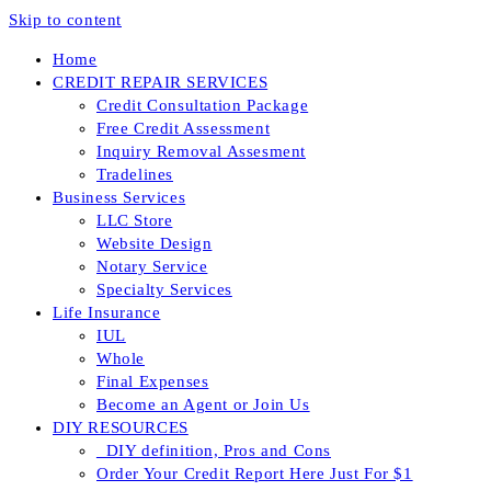
Skip to content
Home
CREDIT REPAIR SERVICES
Credit Consultation Package
Free Credit Assessment
Inquiry Removal Assesment
Tradelines
Business Services
LLC Store
Website Design
Notary Service
Specialty Services
Life Insurance
IUL
Whole
Final Expenses
Become an Agent or Join Us
DIY RESOURCES
_DIY definition, Pros and Cons
Order Your Credit Report Here Just For $1