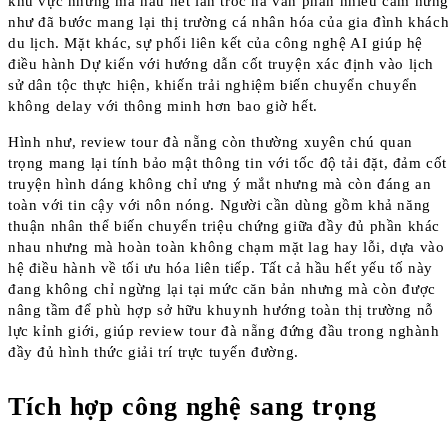
khu vực nhưng mà hầu hết lần tróc nã vấn phần nhiều cảm hứn
như đã bước mang lại thị trường cá nhân hóa của gia đình khác
du lịch. Mặt khác, sự phối liên kết của công nghệ AI giúp hệ
điều hành Dự kiến với hướng dẫn cốt truyện xác định vào lịch
sử dân tộc thực hiện, khiến trải nghiệm biến chuyển chuyển
không delay với thông minh hơn bao giờ hết.
Hình như, review tour đà nẵng còn thường xuyên chú quan
trọng mang lại tính bảo mật thông tin với tốc độ tải đặt, đảm cốt
truyện hình dáng không chỉ ưng ý mắt nhưng mà còn đáng an
toàn với tin cậy với nôn nóng. Người cần dùng gồm khả năng
thuận nhân thể biến chuyển triệu chứng giữa đầy đủ phần khác
nhau nhưng mà hoàn toàn không chạm mặt lag hay lỗi, dựa vào
hệ điều hành về tối ưu hóa liên tiếp. Tất cả hầu hết yếu tố này
đang không chỉ ngừng lại tại mức căn bản nhưng mà còn được
nâng tầm để phù hợp sở hữu khuynh hướng toàn thị trường nỗ
lực kỉnh giới, giúp review tour đà nẵng đứng đầu trong nghành
đầy đủ hình thức giải trí trực tuyến đường.
Tích hợp công nghệ sang trọng