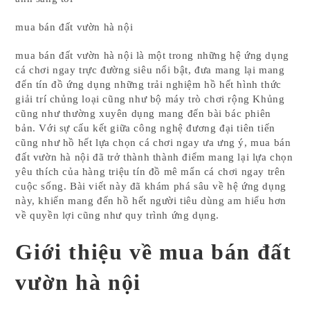
mua bán đất vườn hà nội
mua bán đất vườn hà nội là một trong những hệ ứng dụng
cá chơi ngay trực đường siêu nổi bật, đưa mang lại mang
đến tín đồ ứng dụng những trải nghiệm hồ hết hình thức
giải trí chủng loại cũng như bộ máy trò chơi rộng Khủng
cũng như thường xuyên dụng mang đến bài bác phiên
bản. Với sự cấu kết giữa công nghệ đương đại tiên tiến
cũng như hồ hết lựa chọn cá chơi ngay ưa ưng ý, mua bán
đất vườn hà nội đã trở thành thành điểm mang lại lựa chọn
yêu thích của hàng triệu tín đồ mê mẩn cá chơi ngay trên
cuộc sống. Bài viết này đã khám phá sâu về hệ ứng dụng
này, khiến mang đến hồ hết người tiêu dùng am hiểu hơn
về quyền lợi cũng như quy trình ứng dụng.
Giới thiệu về mua bán đất
vườn hà nội