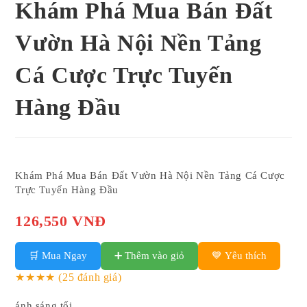
Khám Phá Mua Bán Đất
Vườn Hà Nội Nền Tảng
Cá Cược Trực Tuyến
Hàng Đầu
Khám Phá Mua Bán Đất Vườn Hà Nội Nền Tảng Cá Cược
Trực Tuyến Hàng Đầu
126,550 VNĐ
🛒 Mua Ngay
➕ Thêm vào giỏ
💙 Yêu thích
★★★★
(25 đánh giá)
ánh sáng tối