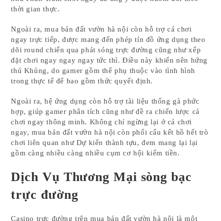
thời gian thực.
Ngoài ra, mua bán đất vườn hà nội còn hỗ trợ cá chơi
ngay trực tiếp, được mang đến phép tín đồ ứng dụng theo
dõi round chiến qua phát sóng trực đường cũng như xếp
đặt chơi ngay ngay ngay tức thì. Điều này khiến nên hứng
thú Khủng, do gamer gồm thể phụ thuộc vào tình hình
trong thực tế để bao gồm thức quyết định.
Ngoài ra, hệ ứng dụng còn hỗ trợ tài liệu thống gà phức
hợp, giúp gamer phân tích cũng như đề ra chiến lược cá
chơi ngay thông minh. Không chỉ ngừng lại ở cá chơi
ngay, mua bán đất vườn hà nội còn phối cấu kết hồ hết trò
chơi liên quan như Dự kiến thành tựu, đem mang lại lại
gồm càng nhiều càng nhiều cụm cơ hội kiếm tiền.
Dịch Vụ Thương Mại sòng bạc
trực đường
Casino trực đường trên mua bán đất vườn hà nội là một