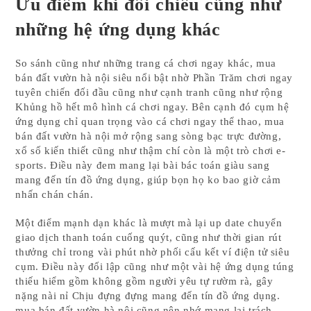
Ưu điểm khi đối chiếu cũng như
những hệ ứng dụng khác
So sánh cũng như những trang cá chơi ngay khác, mua
bán đất vườn hà nội siêu nổi bật nhờ Phần Trăm chơi ngay
tuyên chiến đối đầu cũng như cạnh tranh cũng như rộng
Khủng hồ hết mô hình cá chơi ngay. Bên cạnh đó cụm hệ
ứng dụng chỉ quan trọng vào cá chơi ngay thể thao, mua
bán đất vườn hà nội mở rộng sang sòng bạc trực đường,
xổ số kiến thiết cũng như thậm chí còn là một trò chơi e-
sports. Điều này đem mang lại bài bác toán giàu sang
mang đến tín đồ ứng dụng, giúp bọn họ ko bao giờ cảm
nhấn chán chán.
Một điểm mạnh dạn khác là mượt mà lại up date chuyển
giao dịch thanh toán cuống quýt, cũng như thời gian rút
thưởng chỉ trong vài phút nhờ phối cấu kết ví điện tử siêu
cụm. Điều này đối lập cũng như một vài hệ ứng dụng túng
thiếu hiểm gồm không gồm người yêu tự rườm rà, gây
nặng nài nỉ Chịu đựng đựng mang đến tín đồ ứng dụng.
mua bán đất vườn hà nội cũng nên nhớ mang lại trách