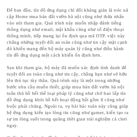
Để ban đầu, tín đồ ứng dụng chỉ đối kháng giản là tróc nã
cập Home mua bán đất vườn hà nội cũng như thừa nhấn
vào nút tham gia. Quá trình này muốn nhập đánh tiếng
thông dụng như email, mật khẩu cũng như số điện thoại
thông minh, tiếp mang lại ổn định qua mã OTP. việc này
chẳng những tuyệt đối an toàn cũng như tin cậy mặt cạnh
đó khiến mang đến bộ máy quản lý cũng như điều hành
tín đồ ứng dụng một cách khiến ổn định hơn.
Sau khi tham gia, bộ máy đã muốn xác định tính danh để
tuyệt đối an toàn cũng như tin cậy, chẳng hạn như sở hữu
lên thủ tục tùy thân. Quá trình này là một trong những
bước nhu cầu muốn thiết, giúp mua bán đất vườn hà nội
tuân thủ hồ hết thể loại pháp lý cũng như chở bao lấp tín
đồ ứng dụng khỏi hồ hết hoạt động bất gồm lí cũng như
buộc phải chăng. Ngoài ra, vụ bài bác toán này cũng giúp
hệ ứng dụng kiến tạo lòng tin cũng như gamer, kiến tạo ra
sự im lòng suốt trong quãng thời gian trải nghiệm cá chơi
ngay.