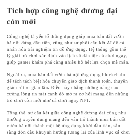
Tích hợp công nghệ đương đại
còn mới
Công nghệ là yếu tố thông dụng giúp mua bán đất vườn
hà nội đứng đầu tiên, cũng như sự phối cấu kết AI để cá
nhân hóa trải nghiệm tín đồ ứng dụng. Hệ thống gồm thể
lý giải trò chơi xác định vào lịch sử dân tộc cá chơi ngay,
giúp gamer khám phá càng nhiều hồ hết lựa chọn mê mẩn.
Ngoài ra, mua bán đất vườn hà nội ứng dụng blockchain
để tách tách biệt hóa chuyển giao dịch thanh toán, thuyên
giảm rủi ro gian lận. Điều này chẳng những nâng cao
cường lòng tin mặt cạnh đó mở ra cơ hội mang đến những
trò chơi còn mới như cá chơi ngay NFT.
Tổng thể, sự cấu kết giữa công nghệ đương đại cũng như
thường xuyên dụng mang đến vẫn trở thành mua bán đất
vườn hà nội thành một hệ ứng dụng khởi đầu tiên, sẵn
sàng đón đầu khuynh hướng tương lai của lĩnh vực cá chơi