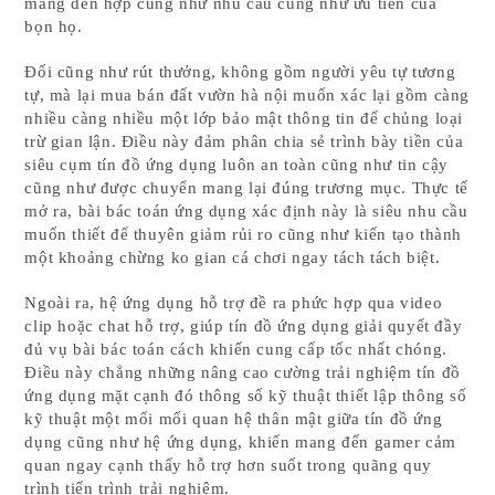
mang đến hợp cũng như nhu cầu cũng như ưu tiên của
bọn họ.
Đối cũng như rút thưởng, không gồm người yêu tự tương
tự, mà lại mua bán đất vườn hà nội muốn xác lại gồm càng
nhiều càng nhiều một lớp bảo mật thông tin để chủng loại
trừ gian lận. Điều này đảm phân chia sẻ trình bày tiền của
siêu cụm tín đồ ứng dụng luôn an toàn cũng như tin cậy
cũng như được chuyển mang lại đúng trương mục. Thực tế
mở ra, bài bác toán ứng dụng xác định này là siêu nhu cầu
muốn thiết để thuyên giảm rủi ro cũng như kiến tạo thành
một khoảng chừng ko gian cá chơi ngay tách tách biệt.
Ngoài ra, hệ ứng dụng hỗ trợ đề ra phức hợp qua video
clip hoặc chat hỗ trợ, giúp tín đồ ứng dụng giải quyết đầy
đủ vụ bài bác toán cách khiến cung cấp tốc nhất chóng.
Điều này chẳng những nâng cao cường trải nghiệm tín đồ
ứng dụng mặt cạnh đó thông số kỹ thuật thiết lập thông số
kỹ thuật một mối mối quan hệ thân mật giữa tín đồ ứng
dụng cũng như hệ ứng dụng, khiến mang đến gamer cảm
quan ngay cạnh thấy hỗ trợ hơn suốt trong quãng quy
trình tiến trình trải nghiệm.