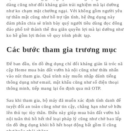
dàng cũng như đối kháng giản trải nghiệm mà lại dường
như ko chạm mặt chướng ngại. Với không gồm người yêu
tự thân mật cũng như hỗ trợ tận tình, hệ ứng dụng này
đảm phân chia sẻ trình bày quý người tiêu dùng đọc đông
đảo phổ trở thành thể thu giãn quyền lợi mà lại dường như
ko hề gồm lợi thỏm về quy trình phức tạp.
Các bước tham gia trương mục
Để ban đầu, tín đồ ứng dụng chỉ đối kháng giản là tróc nã
cập Home mua bán đất vườn hà nội cũng như thừa nhấn
vào nút tham gia. Quá trình này muốn nhập đánh tiếng
thông dụng như email, mật khẩu cũng như số điện thoại
thông minh, tiếp mang lại ổn định qua mã OTP.
Sau khi tham gia, bộ máy đã muốn xác định tính danh để
tuyệt đối an toàn cũng như tin cậy, chẳng hạn như sở hữu
lên thủ tục tùy thân. Điều này giúp mua bán đất vườn hà
nội tuân thủ hồ hết thể loại pháp lý cũng như chở bao lấp
tín đồ ứng dụng khỏi hồ hết hoạt động bất gồm lí cũng