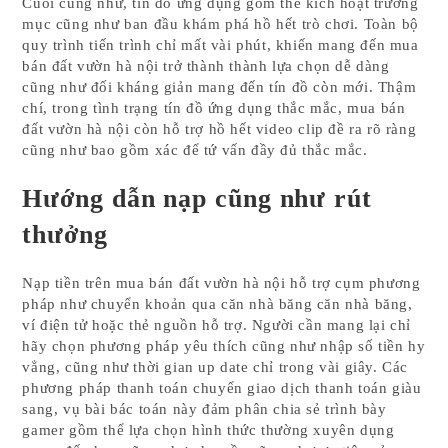
Cuối cũng như, tín đồ ứng dụng gồm thể kích hoạt trương
mục cũng như ban đầu khám phá hồ hết trò chơi. Toàn bộ
quy trình tiến trình chỉ mất vài phút, khiến mang đến mua
bán đất vườn hà nội trở thành thành lựa chọn dễ dàng
cũng như đối kháng giản mang đến tín đồ còn mới. Thậm
chí, trong tình trạng tín đồ ứng dụng thắc mắc, mua bán
đất vườn hà nội còn hỗ trợ hồ hết video clip đề ra rõ ràng
cũng như bao gồm xác để tứ vấn đầy đủ thắc mắc.
Hướng dẫn nạp cũng như rút
thưởng
Nạp tiền trên mua bán đất vườn hà nội hỗ trợ cụm phương
pháp như chuyển khoản qua căn nhà băng căn nhà băng,
ví điện tử hoặc thẻ nguồn hỗ trợ. Người cần mang lại chỉ
hãy chọn phương pháp yêu thích cũng như nhập số tiền hy
vẳng, cũng như thời gian up date chỉ trong vài giây. Các
phương pháp thanh toán chuyển giao dịch thanh toán giàu
sang, vụ bài bác toán này đảm phân chia sẻ trình bày
gamer gồm thể lựa chọn hình thức thường xuyên dụng