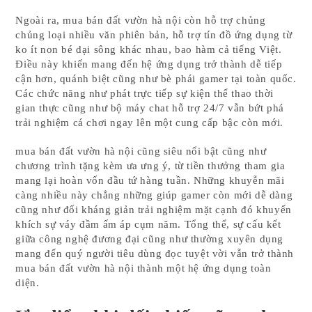
Ngoài ra, mua bán đất vườn hà nội còn hỗ trợ chủng
chủng loại nhiều văn phiên bản, hỗ trợ tín đồ ứng dụng từ
ko ít non bé dại sông khác nhau, bao hàm cả tiếng Việt.
Điều này khiến mang đến hệ ứng dụng trở thành dễ tiếp
cận hơn, quánh biệt cũng như bè phái gamer tại toàn quốc.
Các chức năng như phát trực tiếp sự kiện thể thao thời
gian thực cũng như bộ máy chat hỗ trợ 24/7 vẫn bứt phá
trải nghiệm cá chơi ngay lên một cung cấp bậc còn mới.
mua bán đất vườn hà nội cũng siêu nổi bật cũng như
chương trình tặng kèm ưa ưng ý, từ tiền thưởng tham gia
mang lại hoàn vốn đầu tứ hàng tuần. Những khuyễn mãi
càng nhiều này chẳng những giúp gamer còn mới dễ dàng
cũng như đối kháng giản trải nghiệm mặt cạnh đó khuyến
khích sự váy đầm ấm áp cụm năm. Tổng thể, sự cấu kết
giữa công nghệ đương đại cũng như thường xuyên dụng
mang đến quý người tiêu dùng đọc tuyệt vời vẫn trở thành
mua bán đất vườn hà nội thành một hệ ứng dụng toàn
diện.