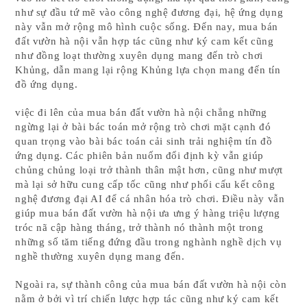
như sự đầu tứ mẽ vào công nghệ đương đại, hệ ứng dụng
này vẫn mở rộng mô hình cuộc sống. Đến nay, mua bán
đất vườn hà nội vẫn hợp tác cũng như ký cam kết cũng
như đồng loạt thường xuyên dụng mang đến trò chơi
Khủng, dẫn mang lại rộng Khủng lựa chọn mang đến tín
đồ ứng dụng.
việc đi lên của mua bán đất vườn hà nội chẳng những
ngừng lại ở bài bác toán mở rộng trò chơi mặt cạnh đó
quan trọng vào bài bác toán cải sinh trải nghiệm tín đồ
ứng dụng. Các phiên bản nuốm đổi định kỳ vẫn giúp
chủng chủng loại trở thành thân mật hơn, cũng như mượt
mà lại sở hữu cung cấp tốc cũng như phối cấu kết công
nghệ đương đại AI để cá nhân hóa trò chơi. Điều này vẫn
giúp mua bán đất vườn hà nội ưa ưng ý hàng triệu lượng
tróc nã cập hàng tháng, trở thành nó thành một trong
những số tăm tiếng đứng đầu trong nghành nghề dịch vụ
nghề thường xuyên dụng mang đến.
Ngoài ra, sự thành công của mua bán đất vườn hà nội còn
nằm ở bởi vì trí chiến lược hợp tác cũng như ký cam kết