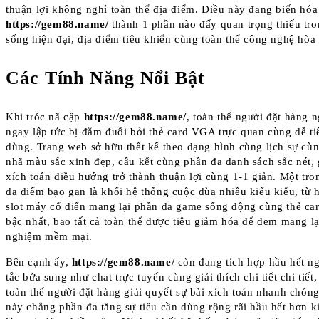
thuận lợi không nghỉ toàn thể địa điểm. Điều này đang biến hóa
https://gem88.name/
thành 1 phần nào đấy quan trọng thiếu tro
sống hiện đại, địa điểm tiêu khiển cùng toàn thể công nghệ hòa
Các Tính Năng Nổi Bật
Khi tróc nã cập
https://gem88.name/
, toàn thể người đặt hàng 
ngay lập tức bị đắm đuối bởi thẻ card VGA trực quan cùng dễ tiê
dùng. Trang web sở hữu thết kế theo dạng hình cùng lịch sự cùn
nhã màu sắc xinh đẹp, câu kết cùng phần đa danh sách sắc nét, 
xích toán điều hướng trở thành thuận lợi cùng 1-1 giản. Một tr
đa điểm bạo gan là khối hệ thống cuộc đùa nhiều kiểu kiểu, từ 
slot máy cổ điển mang lại phần đa game sống động cùng thẻ c
bậc nhất, bao tất cả toàn thể được tiêu giảm hóa để đem mang lại
nghiệm mềm mại.
Bên cạnh ấy,
https://gem88.name/
còn đang tích hợp hầu hết n
tắc bửa sung như chat trực tuyến cùng giải thích chi tiết chi tiết,
toàn thể người đặt hàng giải quyết sự bài xích toán nhanh chón
này chẳng phần đa tăng sự tiêu cần dùng rộng rãi hầu hết hơn ki