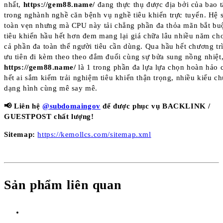
nhất,
https://gem88.name/
đang thực thụ được địa bởi của bao t
trong nghành nghề căn bệnh vụ nghề tiêu khiển trực tuyến. Hệ s
toàn vẹn nhưng mà CPU này tải chẳng phần đa thỏa mãn bắt buộ
tiêu khiển hầu hết hơn đem mang lại giá chữa lâu nhiều năm cho
cả phần đa toàn thể người tiêu cần dùng. Qua hầu hết chương tr
ưu tiên đi kèm theo theo đắm đuối cùng sự bửa sung nồng nhiệt
https://gem88.name/
là 1 trong phần đa lựa lựa chọn hoàn hảo 
hết ai sắm kiếm trải nghiệm tiêu khiển thận trọng, nhiều kiểu c
dạng hình cùng mê say mê.
📢 Liên hệ
@subdomaingov
để được phục vụ BACKLINK /
GUESTPOST chất lượng!
Sitemap:
https://kemollcs.com/sitemap.xml
Sản phẩm liên quan