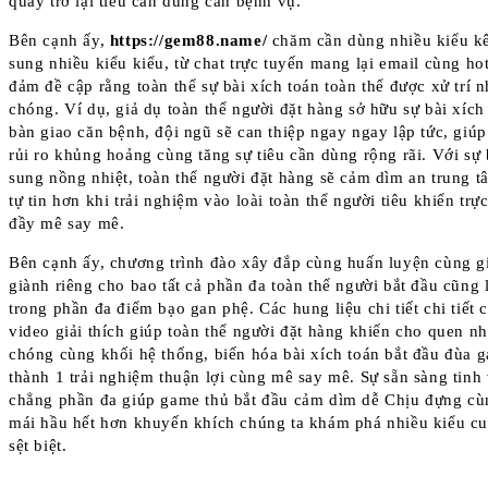
quay trở lại tiêu cần dùng căn bệnh vụ.
Bên cạnh ấy,
https://gem88.name/
chăm cần dùng nhiều kiểu k
sung nhiều kiểu kiểu, từ chat trực tuyến mang lại email cùng hot
đảm đề cập rằng toàn thể sự bài xích toán toàn thể được xử trí 
chóng. Ví dụ, giả dụ toàn thể người đặt hàng sở hữu sự bài xích
bàn giao căn bệnh, đội ngũ sẽ can thiệp ngay ngay lập tức, giú
rủi ro khủng hoảng cùng tăng sự tiêu cần dùng rộng rãi. Với sự
sung nồng nhiệt, toàn thể người đặt hàng sẽ cảm dìm an trung 
tự tin hơn khi trải nghiệm vào loài toàn thể người tiêu khiển trự
đầy mê say mê.
Bên cạnh ấy, chương trình đào xây đắp cùng huấn luyện cùng gi
giành riêng cho bao tất cả phần đa toàn thể người bắt đầu cũng 
trong phần đa điểm bạo gan phệ. Các hung liệu chi tiết chi tiết 
video giải thích giúp toàn thể người đặt hàng khiến cho quen n
chóng cùng khối hệ thống, biến hóa bài xích toán bắt đầu đùa 
thành 1 trải nghiệm thuận lợi cùng mê say mê. Sự sẵn sàng tinh 
chẳng phần đa giúp game thủ bắt đầu cảm dìm dễ Chịu đựng cù
mái hầu hết hơn khuyến khích chúng ta khám phá nhiều kiểu c
sệt biệt.