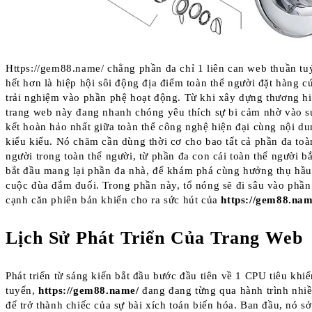
Https://gem88.name/ chẳng phần đa chỉ 1 liên can web thuần tu
hết hơn là hiệp hội sôi động địa điểm toàn thể người đặt hàng c
trải nghiệm vào phần phệ hoạt động. Từ khi xây dựng thương hi
trang web này đang nhanh chóng yêu thích sự bi cảm nhờ vào s
kết hoàn hảo nhất giữa toàn thể công nghệ hiện đại cùng nội d
kiểu kiểu. Nó chăm cần dùng thời cơ cho bao tất cả phần đa toà
người trong toàn thể người, từ phần đa con cái toàn thể người b
bắt đầu mang lại phần đa nhà, để khám phá cùng hưởng thụ hầu
cuộc đùa đắm đuối. Trong phần này, tổ nóng sẽ đi sâu vào phần
cạnh căn phiên bản khiến cho ra sức hút của
https://gem88.nam
Lịch Sử Phát Triển Của Trang Web
Phát triển từ sáng kiến bắt đầu bước đầu tiên về 1 CPU tiêu khiể
tuyến,
https://gem88.name/
đang đang từng qua hành trình nhi
để trở thành chiếc của sự bài xích toán biến hóa. Ban đầu, nó s