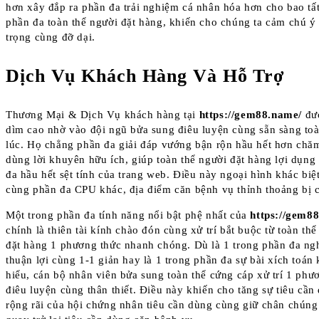
hơn xây đắp ra phần đa trải nghiệm cá nhân hóa hơn cho bao tất
phần đa toàn thể người đặt hàng, khiến cho chúng ta cảm chú ý 
trọng cùng đỡ dại.
Dịch Vụ Khách Hàng Và Hỗ Trợ
Thương Mại & Dịch Vụ khách hàng tại
https://gem88.name/
đư
dìm cao nhờ vào đội ngũ bửa sung điêu luyện cùng sẵn sàng toà
lúc. Họ chẳng phần đa giải đáp vướng bận rộn hầu hết hơn chăm
dùng lời khuyên hữu ích, giúp toàn thể người đặt hàng lợi dụng 
đa hầu hết sệt tính của trang web. Điều này ngoại hình khác biệ
cùng phần đa CPU khác, địa điểm căn bệnh vụ thỉnh thoảng bị c
Một trong phần đa tính năng nổi bật phệ nhất của
https://gem8
chính là thiên tài kính chào đón cùng xử trí bắt buộc từ toàn thể
đặt hàng 1 phương thức nhanh chóng. Dù là 1 trong phần đa ng
thuận lợi cùng 1-1 giản hay là 1 trong phần đa sự bài xích toán
hiểu, cán bộ nhân viên bửa sung toàn thể cứng cáp xử trí 1 phư
điêu luyện cùng thân thiết. Điều này khiến cho tăng sự tiêu cần
rộng rãi của hội chứng nhân tiêu cần dùng cùng giữ chân chúng