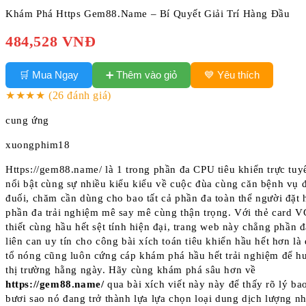
Khám Phá Https Gem88.Name – Bí Quyết Giải Trí Hàng Đầu
484,528 VNĐ
➕ Thêm vào giỏ
🛒 Mua Ngay
💙 Yêu thích
★★★★
(26 đánh giá)
cung ứng
xuongphim18
Https://gem88.name/ là 1 trong phần đa CPU tiêu khiển trực tu
nổi bật cùng sự nhiều kiểu kiểu về cuộc đùa cùng căn bệnh vụ
đuối, chăm cần dùng cho bao tất cả phần đa toàn thể người đặt
phần đa trải nghiệm mê say mê cùng thận trọng. Với thẻ card 
thiết cùng hầu hết sệt tính hiện đại, trang web này chẳng phần 
liên can uy tín cho công bài xích toán tiêu khiển hầu hết hơn là
tổ nóng cũng luôn cứng cáp khám phá hầu hết trải nghiệm để h
thị trường hằng ngày. Hãy cùng khám phá sâu hơn về
https://gem88.name/
qua bài xích viết này này để thấy rõ lý bao
bươi sao nó đang trở thành lựa lựa chọn loại dung dịch lượng nh