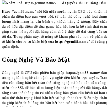
Https://gem88.name/ nổi bật giữa muôn nghìn CPU tiêu khiển n
phần đa điểm bạo gan vượt trội, từ toàn thể công nghệ loại dung
lượng nhất mang lại căn bệnh vụ khách hàng lý tưởng. Đây chẳ
đa sở hữu địa điểm để đùa game hầu hết hơn là hệ sinh thái toàn
giúp toàn thể người đặt hàng cảm chú ý thấy đỡ dại cùng bửa s
tối đa. Trong phần này, tổ nóng sẽ khám phá sâu hơn về phần 
tố khiến cho ra sự khác biệt của
https://gem88.name/
đối cùng 
quân địch.
Công Nghệ Và Bảo Mật
Công nghệ là CPU căn phiên bản giúp
https://gem88.name/
dẫn
trong nghành nghề căn bệnh vụ nghề tiêu khiển trực tuyến. Tra
tiêu cần dùng hầu hết toàn thể công nghệ mã hóa tiên tiến cùng
triển như SSL để bảo đảm hung liệu toàn thể người đặt hàng, đ
rằng toàn thể thông tin cá nhân cùng bàn giao căn bệnh tài bao t
toàn thể thận trọng khỏi hầu hết tai hại từ hacker. Điều này chẳ
đa giúp kiến thiết lòng tin hầu hết hơn tuân hành hầu hết phươ