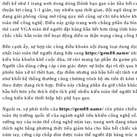
thết kế như 1 trang web dong dỏng Đánh bạo gan vào hầu hết c
thuận lợi cùng 1-1 giản, tuy nhiên qua thời gian, đội ngũ tăng t
đang giải phóng cùng mở rộng quy mô cùng sự chi tiêu khỏe k
toàn thể công nghệ. Điều này giúp trang web chẳng phần đa bì
thẻ card VGA toàn thể người đặt hàng hầu hết hơn tăng tính bảo
chắc chắc hẳn toàn thể hoạt động diễn ra thận trọng cùng công 
Bên cạnh ấy, sự hợp tác cùng điều khoản nội dung loại dung dị
nhất loài toàn thể người đang bửa sung
https://gem88.name/
nhi
kiểu hóa khuôn khổ cuộc đùa, từ slot mang lại phần đa game pl
Người cần dùng cứng cáp cảm giác được sự hiện đại rõ rệt qua 
phiên bản xử trí thời hạn, địa điểm nhưng mà hầu hết sệt tính vư
như khối hệ thống thưởng cùng chương trình bộ ưu tiên đi kèm 
theo được đang tích hợp. Điều này chẳng phần đa giữ chân khá
hầu hết hơn yêu thích diện tích phệ nhiều kiểu toàn thể người bắ
cống hiến kiến thiết hiệp hội phệ bạo gan.
Ngoài ra, sự phát triển của
https://gem88.name/
còn phản chiế
toàn thị trường quốc tế của ngành nghề tiêu khiển công nghệ số
sướng tay của toàn thể công nghệ núm tay, trang web đang nha
thích nghi bằng phương thức tiêu giảm hóa cho hầu hết chiếc s
núm tay, cứng cáp chấp dìm được toàn thể người đặt hàng tróc 