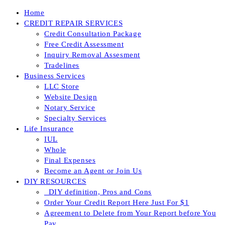
Skip
Home
to
CREDIT REPAIR SERVICES
content
Credit Consultation Package
Free Credit Assessment
Inquiry Removal Assesment
Tradelines
Business Services
LLC Store
Website Design
Notary Service
Specialty Services
Life Insurance
IUL
Whole
Final Expenses
Become an Agent or Join Us
DIY RESOURCES
_DIY definition, Pros and Cons
Order Your Credit Report Here Just For $1
Agreement to Delete from Your Report before You
Pay