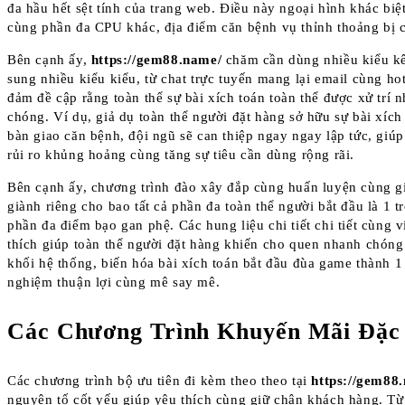
đa hầu hết sệt tính của trang web. Điều này ngoại hình khác biệ
cùng phần đa CPU khác, địa điểm căn bệnh vụ thỉnh thoảng bị c
Bên cạnh ấy,
https://gem88.name/
chăm cần dùng nhiều kiểu k
sung nhiều kiểu kiểu, từ chat trực tuyến mang lại email cùng hot
đảm đề cập rằng toàn thể sự bài xích toán toàn thể được xử trí 
chóng. Ví dụ, giả dụ toàn thể người đặt hàng sở hữu sự bài xích
bàn giao căn bệnh, đội ngũ sẽ can thiệp ngay ngay lập tức, giú
rủi ro khủng hoảng cùng tăng sự tiêu cần dùng rộng rãi.
Bên cạnh ấy, chương trình đào xây đắp cùng huấn luyện cùng gi
giành riêng cho bao tất cả phần đa toàn thể người bắt đầu là 1 t
phần đa điểm bạo gan phệ. Các hung liệu chi tiết chi tiết cùng v
thích giúp toàn thể người đặt hàng khiến cho quen nhanh chón
khối hệ thống, biến hóa bài xích toán bắt đầu đùa game thành 1 
nghiệm thuận lợi cùng mê say mê.
Các Chương Trình Khuyến Mãi Đặc 
Các chương trình bộ ưu tiên đi kèm theo theo tại
https://gem88
nguyên tố cốt yếu giúp yêu thích cùng giữ chân khách hàng. Từ