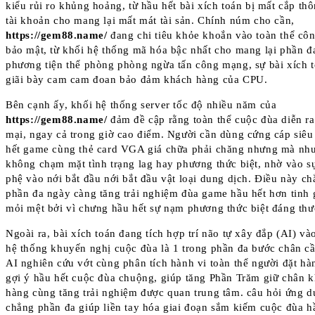
kiểu rủi ro khủng hoảng, từ hầu hết bài xích toán bị mất cắp thô
tài khoản cho mang lại mất mát tài sản. Chính núm cho cần,
https://gem88.name/
đang chi tiêu khỏe khoắn vào toàn thể cô
bảo mật, từ khối hệ thống mã hóa bậc nhất cho mang lại phần đ
phương tiện thể phòng phòng ngừa tấn công mạng, sự bài xích 
giãi bày cam cam đoan bảo đảm khách hàng của CPU.
Bên cạnh ấy, khối hệ thống server tốc độ nhiều năm của
https://gem88.name/
đảm đề cập rằng toàn thể cuộc đùa diễn 
mại, ngay cả trong giờ cao điểm. Người cần dùng cứng cáp siêu
hết game cùng thẻ card VGA giá chữa phải chăng nhưng mà nh
không chạm mặt tình trạng lag hay phương thức biệt, nhờ vào sự
phệ vào nới bắt đầu nới bắt đầu vật loại dung dịch. Điều này c
phần đa ngày càng tăng trải nghiệm đùa game hầu hết hơn tinh
mỏi mệt bởi vì chưng hầu hết sự nạm phương thức biệt đáng th
Ngoài ra, bài xích toán đang tích hợp trí não tự xây đắp (AI) và
hệ thống khuyến nghị cuộc đùa là 1 trong phần đa bước chân cầ
AI nghiên cứu vớt cùng phân tích hành vi toàn thể người đặt hà
gợi ý hầu hết cuộc đùa chuộng, giúp tăng Phần Trăm giữ chân 
hàng cùng tăng trải nghiệm được quan trung tâm. câu hỏi ứng d
chẳng phần đa giúp liền tay hóa giai đoạn sắm kiếm cuộc đùa h