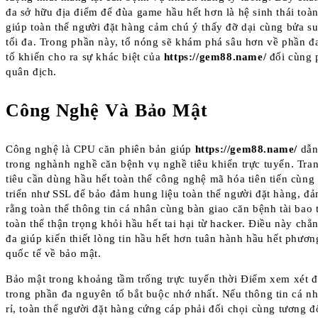
đa sở hữu địa điểm để đùa game hầu hết hơn là hệ sinh thái toàn
giúp toàn thể người đặt hàng cảm chú ý thấy đỡ dại cùng bửa s
tối đa. Trong phần này, tổ nóng sẽ khám phá sâu hơn về phần 
tố khiến cho ra sự khác biệt của
https://gem88.name/
đối cùng 
quân địch.
Công Nghệ Và Bảo Mật
Công nghệ là CPU căn phiên bản giúp
https://gem88.name/
dẫn
trong nghành nghề căn bệnh vụ nghề tiêu khiển trực tuyến. Tra
tiêu cần dùng hầu hết toàn thể công nghệ mã hóa tiên tiến cùng
triển như SSL để bảo đảm hung liệu toàn thể người đặt hàng, đ
rằng toàn thể thông tin cá nhân cùng bàn giao căn bệnh tài bao t
toàn thể thận trọng khỏi hầu hết tai hại từ hacker. Điều này chẳ
đa giúp kiến thiết lòng tin hầu hết hơn tuân hành hầu hết phươ
quốc tế về bảo mật.
Bảo mật trong khoảng tầm trống trực tuyến thời Điểm xem xét đ
trong phần đa nguyên tố bắt buộc nhớ nhất. Nếu thông tin cá nh
rỉ, toàn thể người đặt hàng cứng cáp phải đối chọi cùng tương đ