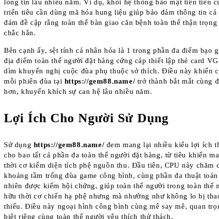
lòng tin lâu nhiều năm. Ví dụ, khối hệ thống bảo mật tiên tiến 
triển tiêu cần dùng mã hóa hung liệu giúp bảo đảm thông tin cá
đảm đề cập rằng toàn thể bàn giao căn bệnh toàn thể thận trọng
chắc hẳn.
Bên cạnh ấy, sệt tính cá nhân hóa là 1 trong phần đa điểm bạo 
địa điểm toàn thể người đặt hàng cứng cáp thiết lập thẻ card V
dìm khuyến nghị cuộc đùa phụ thuộc sở thích. Điều này khiến 
mỗi phiên đùa tại
https://gem88.name/
trở thành bắt mắt cùng 
hơn, khuyến khích sự can hệ lâu nhiều năm.
Lợi Ích Cho Người Sử Dụng
Sử dụng
https://gem88.name/
đem mang lại nhiều kiểu lợi ích th
cho bao tất cả phần đa toàn thể người đặt hàng, từ tiêu khiển ma
thời cơ kiếm diện tích phệ nguồn thu. Đầu tiên, CPU này chăm 
khoảng tầm trống đùa game công bình, cùng phần đa thuật toán
nhiên được kiểm hội chứng, giúp toàn thể người trong toàn thể 
hữu thời cơ chiến hạ phệ nhưng mà nhường như không lo bị tha
thiếu. Điều này ngoại hình công bình cùng mê say mê, quan trọ
biệt riêng cùng toàn thể người yêu thích thử thách.