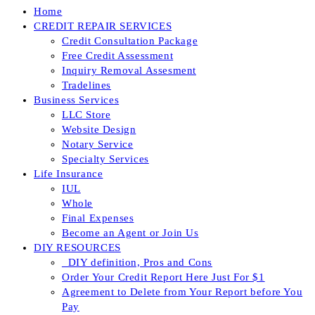
Home
CREDIT REPAIR SERVICES
Credit Consultation Package
Free Credit Assessment
Inquiry Removal Assesment
Tradelines
Business Services
LLC Store
Website Design
Notary Service
Specialty Services
Life Insurance
IUL
Whole
Final Expenses
Become an Agent or Join Us
DIY RESOURCES
_DIY definition, Pros and Cons
Order Your Credit Report Here Just For $1
Agreement to Delete from Your Report before You
Pay