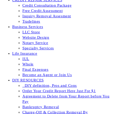
CREDIT REPAIR SERVICES
Credit Consultation Package
Free Credit Assessment
Inquiry Removal Assesment
Tradelines
Business Services
LLC Store
Website Design
Notary Service
Specialty Services
Life Insurance
IUL
Whole
Final Expenses
Become an Agent or Join Us
DIY RESOURCES
_DIY definition, Pros and Cons
Order Your Credit Report Here Just For $1
Agreement to Delete from Your Report before You
Pay
Bankruptcy Removal
Charge-Off & Collection Removal By