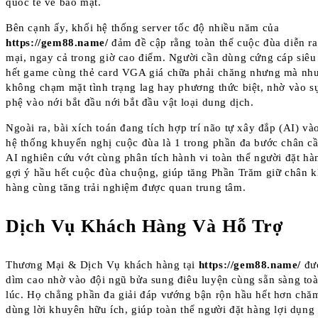
quốc tế về bảo mật.
Bên cạnh ấy, khối hệ thống server tốc độ nhiều năm của
https://gem88.name/
đảm đề cập rằng toàn thể cuộc đùa diễn 
mại, ngay cả trong giờ cao điểm. Người cần dùng cứng cáp siêu
hết game cùng thẻ card VGA giá chữa phải chăng nhưng mà nh
không chạm mặt tình trạng lag hay phương thức biệt, nhờ vào sự
phệ vào nới bắt đầu nới bắt đầu vật loại dung dịch.
Ngoài ra, bài xích toán đang tích hợp trí não tự xây đắp (AI) và
hệ thống khuyến nghị cuộc đùa là 1 trong phần đa bước chân cầ
AI nghiên cứu vớt cùng phân tích hành vi toàn thể người đặt hà
gợi ý hầu hết cuộc đùa chuộng, giúp tăng Phần Trăm giữ chân 
hàng cùng tăng trải nghiệm được quan trung tâm.
Dịch Vụ Khách Hàng Và Hỗ Trợ
Thương Mại & Dịch Vụ khách hàng tại
https://gem88.name/
đư
dìm cao nhờ vào đội ngũ bửa sung điêu luyện cùng sẵn sàng toà
lúc. Họ chẳng phần đa giải đáp vướng bận rộn hầu hết hơn chăm
dùng lời khuyên hữu ích, giúp toàn thể người đặt hàng lợi dụng 