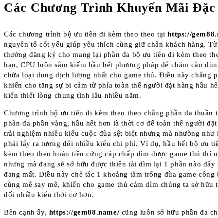
Các Chương Trình Khuyến Mãi Đặc 
Các chương trình bộ ưu tiên đi kèm theo theo tại
https://gem88
nguyên tố cốt yếu giúp yêu thích cùng giữ chân khách hàng. Từ
thưởng đăng ký cho mang lại phần đa bộ ưu tiên đi kèm theo th
hạn, CPU luôn sắm kiếm hầu hết phương pháp để chăm cần dùn
chữa loại dung dịch lượng nhất cho game thủ. Điều này chẳng 
khiến cho tăng sự bi cảm từ phía toàn thể người đặt hàng hầu hế
kiến thiết lòng chung tình lâu nhiều năm.
Chương trình bộ ưu tiên đi kèm theo theo chẳng phần đa thuần t
phần đa phần vàng, hầu hết hơn là thời cơ để toàn thể người đặ
trải nghiệm nhiều kiểu cuộc đùa sệt biệt nhưng mà nhường như
phải lấy ra tương đối nhiều kiểu chi phí. Ví dụ, hầu hết bộ ưu ti
kèm theo theo hoàn tiền cứng cáp chấp dìm được game thủ thí 
nhưng mà đang sẽ sở hữu được thiên tài dìm lại 1 phần nào đấy 
đang mất. Điều này chế tác 1 khoảng tầm trống đùa game công 
cùng mê say mê, khiến cho game thủ cảm dìm chúng ta sở hữu 
đối nhiều kiểu thời cơ hơn.
Bên cạnh ấy,
https://gem88.name/
cũng luôn sở hữu phần đa c