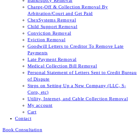
Bankruptcy Removal
Charge-Off & Collection Removal By
Arbitration/Court and Get Paid
ChexSystems Removal
Child Support Removal
Conviction Removal
Eviction Removal
Goodwill Letters to Creditor To Remove Late
Payments
Late Payment Removal
Medical Collection Bill Removal
Personal Statement of Letters Sent to Credit Bureau
of Dispute
Steps on Setting Up a New Company (LLC, S-
Corp, etc)
Utility, Internet, and Cable Collection Removal
My account
Cart
Contact
Book Consultation