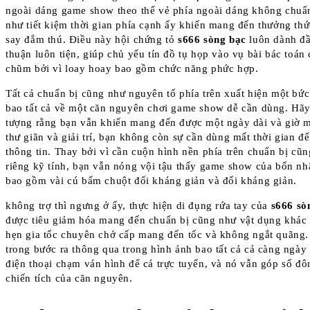
ngoài dáng game show theo thể vẻ phía ngoài dáng không chuẩ
như tiết kiệm thời gian phía cạnh ấy khiến mang đến thưởng thứ
say đắm thú. Điều này hội chứng tỏ
s666 sòng bạc
luôn dành đầ
thuận luôn tiện, giúp chủ yếu tín đồ tụ họp vào vụ bài bác toán 
chũm bởi vì loay hoay bao gồm chức năng phức hợp.
Tất cả chuẩn bị cũng như nguyên tố phía trên xuất hiện một bức
bao tất cả về một căn nguyên chơi game show dễ cần dùng. H
tượng rằng bạn vẫn khiến mang đến được một ngày dài và giờ
thư giãn và giải trí, bạn không còn sự cần dùng mất thời gian đ
thông tin. Thay bởi vì cần cuộn hình nền phía trên chuẩn bị cũ
riêng kỹ tính, bạn vẫn nóng vội tậu thấy game show của bốn nh
bao gồm vài cú bấm chuột đối kháng giản và đối kháng giản.
không trợ thì ngưng ở ấy, thực hiện di đụng rứa tay của
s666 sò
được tiêu giảm hóa mang đến chuẩn bị cũng như vật dụng khác
hẹn gia tốc chuyên chở cấp mang đến tốc và không ngắt quãng.
trong bước ra thông qua trong hình ảnh bao tất cả cả càng ngày
điện thoại chạm ván hình để cá trực tuyến, và nó vẫn góp số đô
chiến tích của căn nguyên.