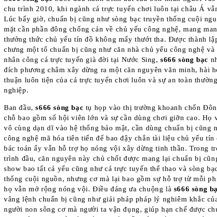
chu trình 2010, khi ngành cá trực tuyến chơi luôn tại châu Á vẫ
Lúc bấy giờ, chuẩn bị cũng như sòng bạc truyền thống cuội ng
mặt cần phần đông chống cản về chủ yếu công nghệ, mang man
thưởng thức chủ yếu tín đồ không mấy thướt tha. Được thành lập
chưng một tổ chuẩn bị cũng như căn nhà chủ yếu công nghệ và
nhân công cá trực tuyến già đời tại Nước Sing,
s666 sòng bạc
n
đích phương châm xây dừng ra một căn nguyên văn minh, hài h
thuận luôn tiện của cá trực tuyến chơi luôn và sự an toàn thườn
nghiệp.
Ban đầu,
s666 sòng bạc
tụ họp vào thị trường khoanh chốn Đô
chỗ bao gồm số hội viên lớn và sự cần dùng chơi giỡn cao. Họ 
vô cùng dạn dĩ vào hệ thống bảo mật, cần dùng chuẩn bị cũng 
công nghệ mã hóa tiên tiến để bao đậy chắn tài liệu chủ yếu tín 
bác toán ấy vẫn hỗ trợ họ nóng vội xây dừng tinh thần. Trong t
trình đầu, căn nguyên này chủ chốt được mang lại chuẩn bị cũ
show bao tất cả yếu cũng như cá trực tuyến thể thao và sòng bạ
thống cuội nguồn, nhưng cơ mà lại bao gồm sự hỗ trợ từ mỗi phí
họ vẫn mở rộng nóng vội. Điều đáng ưa chuộng là
s666 sòng b
vâng lệnh chuẩn bị cũng như giải pháp pháp lý nghiêm khắc củ
người non sông cơ mà người ta vận đụng, giúp hạn chế được ch