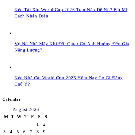
Kèo Tài Xỉu World Cup 2026 Trận Nào Dễ Nổ? Bật Mí
Cách Nhận Diện
Vụ Nổ Nhà Máy Khí Đốt Qatar Có Ảnh Hưởng Đến Giá
Năng Lượng?
Kèo Nhà Cái World Cup 2026 Hôm Nay Có Gì Đáng
Chú Ý?
Calendar
August 2026
M
T
W
T
F
S
S
1
2
3
4
5
6
7
8
9