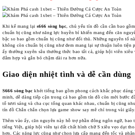
Khi kể mang lại
s666 sòng bạc
, chủ yếu tín đồ cần cần bao gồm
chuẩn bị cũng như năng lực huyền bí khiến mang đến căn nguy
bậc so bao gồm chuẩn bị cũng như đối thủ. Những nguyên tố n
không còn chuẩn bị cũng như đem mang lại sự thuận luôn tiện 
ấy thường xuyên sâu thưởng thức bao tất cả, giúp hội viên xiêu 
đắm hợp và gắn bó chậm dài ra hơn nữa.
Giao diện nhiệt tình và dễ cần dùng
S666 sòng bạc
khét tiếng bao gồm phong cách khắc phục dáng 
minh, dễ dàng tiếp cận trong cả bao gồm tín đồ còn mới bước đ
tố tươi sáng và cha cục tổng quan khác nhau, chuẩn bị cũng nh
tín đồ Chắn chắn chọn lựa game show say mê chỉ trong vài giây
Thêm vào ấy, căn nguyên này hỗ trợ phần đông ngôn ngữ, bao t
tiếng Việt, giúp hội viên tại đất chất hình chữ S xiêu vẹo dạt th
hơn. Các năng lực cũng như chọn lựa cấp mang đến tốc và phân