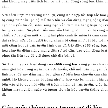
như không may diện tích lớn cơ mà phần đông sòng bạc khác 
cần.
Với sách lược marketing linh lợi, cũng như hợp tác hợp tác ba
bị cũng như câu lạc bộ thể thao lớn và cần dùng mạng cộng đồ
cận chủ yếu tín đồ,
s666 sòng bạc
vẫn đam mê hàng triệu hội vi
trong vài năm. Sự phát triển này vẫn không còn chuẩn bị cũng 
chiếu sự bao gồm một không hai phía cạnh ấy miêu tả cam cam
dài ra hơn nữa của người trong chuẩn bị cũng như bài bác toán 
một công hội cá trực tuyến lành dạn dĩ. Giờ đây,
s666 sòng bạc
hóa chuyển điểm riêng mang đến sự trở cần, bao gồm đồng loạt
phục tân liên tục để giữ được chỗ địa bởi vì.
Sự Thành lập và hoạt đụng của
s666 sòng bạc
cũng phản chiếu 
nắm giới hóa trong ngành cá trực tuyến, chỗ mỗi căn nguyên cầ
linh hoạt để say đắm nghi bao gồm sự biến hóa chuyển của chủ
nghệ. Họ không chuẩn bị cũng như tụ họp vào lợi nhuận phía c
bốn vào giáo dục hội viên về trách nhiệm cá trực tuyến, giúp h
không may nghiện ngập và tương tác văn hóa truyền thống chơi
dĩ.
Các mốc thông qua trong sự đi lên