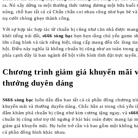
ra. Nó xây dừng ra một thưởng thức tương đương một bữa buổi t
nóng, chỗ bao tất cả cả Chắn chắn coi nhau cũng như bạn bè và 
nụ cười chòng ghẹo thành công.
Với sự hợp tác hợp tác từ chuẩn bị cũng như căn nhà được mang
khét tiếng trái đất,
s666 sòng bạc
hẹn hẹn rằng chủ yếu game s
lớn công bình và tách riêng biệt, tăng cấp mang đến tốc lòng ti
hội. Điều này nghĩa là không chuẩn bị cũng như an toàn trong
phía cạnh đây là ban ngành để hội viên bình tĩnh đặt trực tuyến.
Chương trình giảm giá khuyến mãi 
thưởng duyên dáng
S666 sòng bạc
luôn dẫn đầu bao tất cả cả phần đông chương trì
khuyến mãi và thưởng duyên dáng. Chắc hẳn ai trong chủ yếu tí
đắm khám phá chuẩn bị cũng như kim cương tặng ngay, và
s66
chuẩn bị cũng như trợ thì ngưng ở bài bác toán được mang lại m
giảm giá khuyến mãi. Họ luôn trở cần và bao gồm một không hai
cả phần đông hình khác nhau.