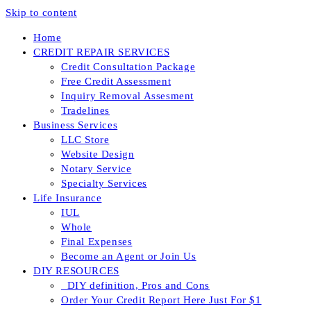
Skip to content
Home
CREDIT REPAIR SERVICES
Credit Consultation Package
Free Credit Assessment
Inquiry Removal Assesment
Tradelines
Business Services
LLC Store
Website Design
Notary Service
Specialty Services
Life Insurance
IUL
Whole
Final Expenses
Become an Agent or Join Us
DIY RESOURCES
_DIY definition, Pros and Cons
Order Your Credit Report Here Just For $1