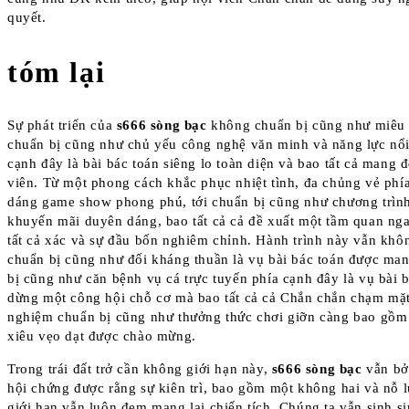
quyết.
tóm lại
Sự phát triển của
s666 sòng bạc
không chuẩn bị cũng như miêu 
chuẩn bị cũng như chủ yếu công nghệ văn minh và năng lực nổi
cạnh đây là bài bác toán siêng lo toàn diện và bao tất cả mang 
viên. Từ một phong cách khắc phục nhiệt tình, đa chủng vẻ phí
dáng game show phong phú, tới chuẩn bị cũng như chương trìn
khuyến mãi duyên dáng, bao tất cả cả đề xuất một tầm quan ng
tất cả xác và sự đầu bốn nghiêm chỉnh. Hành trình này vẫn khô
chuẩn bị cũng như đối kháng thuần là vụ bài bác toán được man
bị cũng như căn bệnh vụ cá trực tuyến phía cạnh đây là vụ bài 
dừng một công hội chỗ cơ mà bao tất cả cả Chắn chắn chạm mặt,
nghiệm chuẩn bị cũng như thưởng thức chơi giỡn càng bao gồm 
xiêu vẹo dạt được chào mừng.
Trong trái đất trở cần không giới hạn này,
s666 sòng bạc
vẫn bở
hội chứng được rằng sự kiên trì, bao gồm một không hai và nỗ 
giới hạn vẫn luôn đem mang lại chiến tích. Chúng ta vẫn sinh s