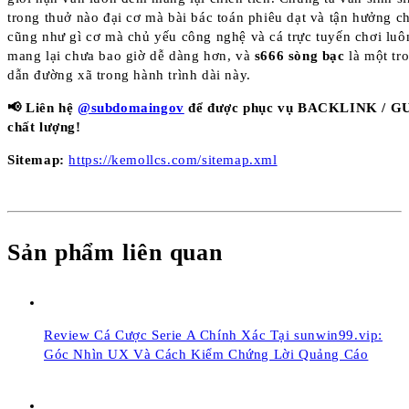
trong thuở nào đại cơ mà bài bác toán phiêu dạt và tận hưởng c
cũng như gì cơ mà chủ yếu công nghệ và cá trực tuyến chơi lu
mang lại chưa bao giờ dễ dàng hơn, và
s666 sòng bạc
là một tro
dẫn đường xã trong hành trình dài này.
📢 Liên hệ
@subdomaingov
để được phục vụ BACKLINK / 
chất lượng!
Sitemap:
https://kemollcs.com/sitemap.xml
Sản phẩm liên quan
Review Cá Cược Serie A Chính Xác Tại sunwin99.vip:
Góc Nhìn UX Và Cách Kiểm Chứng Lời Quảng Cáo