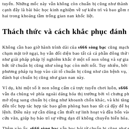
tuyến. Những mốc này vẫn không còn chuẩn bị cũng như thành
cạnh đây là bài bác học kinh nghiệm về sự kiên trì và bao gồm
hai trong khoảng tầm trống gian nan khốc liệt.
Thách thức và cách khắc phục đánh 
Không cần bao giờ hành trình dài của
s666 sòng bạc
cũng mạch
chạm mặt trở ngại, họ vẫn đối diện bao tất cả cả phần đông thử
như giải pháp pháp lý nghiêm khắc ở một số non sông và sự gi
bức từ chuẩn bị cũng như sòng bạc còn mới nổi. Tuy nhiên, bởi
phương pháp tụ họp vào cải tổ chuẩn bị cũng như căn bệnh vụ,
đánh bại chuẩn bị cũng như gian nan này.
Ví dụ, khi một số ít non sông cấm cá trực tuyến chơi luôn,
s666
vẫn đa chủng vẻ phía ngoài dáng hóa thị trường bởi vì chưng 
mở rộng sang chuẩn bị cũng như khoanh chốn khác, và khi tăn
đến tốc hợp tác hợp tác bao gồm phòng ban bao tất cả đậy để h
lệnh. Điều này sự cần dùng cần thiết sự linh hoạt và đầu bốn v
cứu vãn, giúp họ bảo trì sự vững dạn dĩ không chuyển biến hóa
Thêm vào ấy,
s666 sòng bạc
vẫn học hỏi từ chuẩn bị cũng như sa