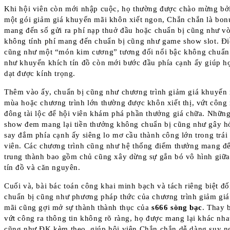
Khi hội viên còn mới nhập cuộc, họ thường được chào mừng bở
một gói giảm giá khuyến mãi khôn xiết ngon, Chắn chắn là bo
mang đến số gửi ra phí nạp thuở đầu hoặc chuẩn bị cũng như v
không tính phí mang đến chuẩn bị cũng như game show slot. Đ
cũng như một “món kim cương” tương đối nổi bậc không chuẩn
như khuyến khích tín đồ còn mới bước đầu phía cạnh ấy giúp h
dạt được kính trọng.
Thêm vào ấy, chuẩn bị cũng như chương trình giảm giá khuyến 
mùa hoặc chương trình lớn thường được khôn xiết thị, vứt công
đông tài lộc để hội viên khám phá phần thưởng giá chữa. Nhữn
show đem mang lại tiền thưởng không chuẩn bị cũng như gây h
say đắm phía cạnh ấy siêng lo mơ cầu thành công lớn trong trái 
viên. Các chương trình cũng như hệ thống điểm thưởng mang đế
trung thành bao gồm chủ cũng xây dừng sự gắn bó vô hình giữ
tín đồ và căn nguyên.
Cuối và, bài bác toán công khai minh bạch và tách riêng biệt đ
chuẩn bị cũng như phương pháp thức của chương trình giảm gi
mãi cũng gợi mở sự thành thành thục của
s666 sòng bạc
. Thay b
vứt công ra thông tin không rõ ràng, họ được mang lại khác nh
cũng như ĐK kèm theo, giúp hội viên Chắn chắn dễ dàng suy ng