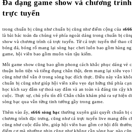
Đa dạng game show và chương trình
trực tuyến
trong chuẩn bị cũng như chuẩn bị cũng như điểm cộng của
s666
là bài bác toán đa chủng vẻ phía ngoài dáng trong chuẩn bị cũ
show và chương trình cá trực tuyến. Từ cá trực tuyến thể thao 
bóng đá, bóng rổ mang lại sòng bạc chơi luôn bao gồm hàng ngh
game, hội viên bao gồm muôn vàn tậu kiếm.
Mỗi game show cũng bao gồm phong cách khắc phục dáng vẻ 
thuận luôn tiện và tiếng đụng chân thật, đem mang lại xiêu vẹo 
cũng như thể vẫn ở trong sòng bạc đích thực. Điều này vẫn khô
chuẩn bị cũng như giúp hội viên xiêu vẹo dạt hứng thú phía cạ
học kích say đắm sự thoả say đắm và an toàn và đáng tin cậy k
cuộc. Thực sự, chủ yếu tín đồ Chắn chắn khám phá ra sự hiện d
sòng bạc qua vẫn từng tinh tướng gầy trong game.
Thêm vào ấy,
s666 sòng bạc
thường xuyên giải quyết chuẩn bị 
chương trình đặc trưng, cũng như cá trực tuyến live mang đến c
cũng như cuộc đấu lớn, giúp hội viên bao gồm cơ hội đổi thưởn
điểm cơ mà nhường nhịn cũng như không cần sòng bạc nào cũn