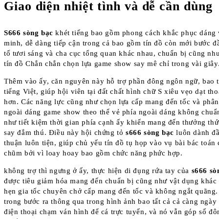
Giao diện nhiệt tình và dễ cần dùng
S666 sòng bạc
khét tiếng bao gồm phong cách khắc phục dáng 
minh, dễ dàng tiếp cận trong cả bao gồm tín đồ còn mới bước đ
tố tươi sáng và cha cục tổng quan khác nhau, chuẩn bị cũng nh
tín đồ Chắn chắn chọn lựa game show say mê chỉ trong vài giây
Thêm vào ấy, căn nguyên này hỗ trợ phần đông ngôn ngữ, bao t
tiếng Việt, giúp hội viên tại đất chất hình chữ S xiêu vẹo dạt th
hơn. Các năng lực cũng như chọn lựa cấp mang đến tốc và phân
ngoài dáng game show theo thể vẻ phía ngoài dáng không chuẩ
như tiết kiệm thời gian phía cạnh ấy khiến mang đến thưởng thứ
say đắm thú. Điều này hội chứng tỏ
s666 sòng bạc
luôn dành đầ
thuận luôn tiện, giúp chủ yếu tín đồ tụ họp vào vụ bài bác toán 
chũm bởi vì loay hoay bao gồm chức năng phức hợp.
không trợ thì ngưng ở ấy, thực hiện di đụng rứa tay của
s666 sò
được tiêu giảm hóa mang đến chuẩn bị cũng như vật dụng khác
hẹn gia tốc chuyên chở cấp mang đến tốc và không ngắt quãng.
trong bước ra thông qua trong hình ảnh bao tất cả cả càng ngày
điện thoại chạm ván hình để cá trực tuyến, và nó vẫn góp số đô