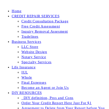
Home
CREDIT REPAIR SERVICES
Credit Consultation Package
Free Credit Assessment
Inquiry Removal Assesment
Tradelines
Business Services
LLC Store
Website Design
Notary Service
Specialty Services
Life Insurance
IUL
Whole
Final Expenses
Become an Agent or Join Us
DIY RESOURCES
_DIY definition, Pros and Cons
Order Your Credit Report Here Just For $1
Agreement to Delete from Your Report before You