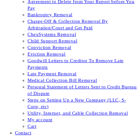
Agreement to Delete from Your Report before You
Pay
Bankruptcy Removal
Charge-Off & Collection Removal By
Arbitration/Court and Get Paid
ChexSystems Removal
Child Support Removal
Conviction Removal
Eviction Removal
Goodwill Letters to Creditor To Remove Late
Payments
Late Payment Removal
Medical Collection Bill Removal
Personal Statement of Letters Sent to Credit Bureau
of Dispute
Steps on Setting Up a New Company (LLC, S-
Corp, etc)
Utility, Internet, and Cable Collection Removal
My account
Cart
Contact