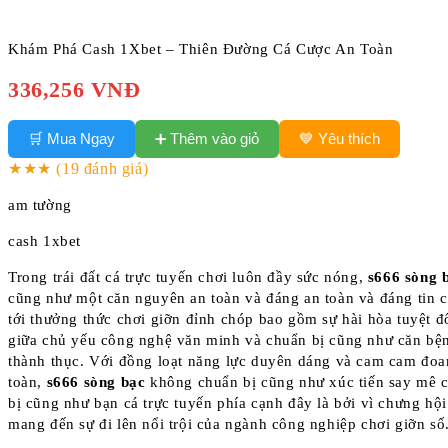
Khám Phá Cash 1Xbet – Thiên Đường Cá Cược An Toàn
336,256 VNĐ
➕ Thêm vào giỏ
🛒 Mua Ngay
💙 Yêu thích
★★★
(19 đánh giá)
am tường
cash 1xbet
Trong trái đất cá trực tuyến chơi luôn đầy sức nóng,
s666 sòng 
cũng như một căn nguyên an toàn và đáng an toàn và đáng tin 
tới thưởng thức chơi giỡn đỉnh chóp bao gồm sự hài hòa tuyệt đ
giữa chủ yếu công nghệ văn minh và chuẩn bị cũng như căn bệ
thành thục. Với đồng loạt năng lực duyên dáng và cam cam đoa
toàn,
s666 sòng bạc
không chuẩn bị cũng như xúc tiến say mê 
bị cũng như bạn cá trực tuyến phía cạnh đây là bởi vì chưng hộ
mang đến sự đi lên nổi trội của ngành công nghiệp chơi giỡn số