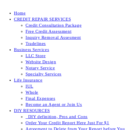
Home
CREDIT REPAIR SERVICES
Credit Consultation Package
Free Credit Assessment
Inquiry Removal Assesment
Tradelines
Business Services
LLC Store
Website Design
Notary Service
Specialty Services
Life Insurance
IUL
Whole
Final Expenses
Become an Agent or Join Us
DIY RESOURCES
_DIY definition, Pros and Cons
Order Your Credit Report Here Just For $1
Agreement to Delete from Your Report before You