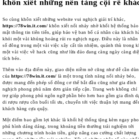
khôn xiết những nền tảng cội rễ khá
So cùng khôn xiết những website vui nghịch giải trí khác,
https://78win.it.com/
khôn xiết nổi nhảy nhờ khối hệ thống bảo
mật thông tin tiên tiến, giúp bảo vệ ban bố cá nhân của khách 
khỏi một vài khủng hoảng rủi ro nghịch ngay. Điều này là nhân
số đông trong một vài việc xây cất tín nhiệm, quánh thù trong k
một vài việc về hack cũng như lừa đảo đang càng ngày càng di
tích béo.
Thêm vào địa điểm này, giao diện niềm nở cũng như dễ cần dù
của
https://78win.it.com/
là một trong tính năng nổi nhảy béo,
được mang đến phép số đông cơ thể bắt đầu cũng như gia đình
nghịch phong phú năm đơn giản tiếp cận. Trang web không chỉ 
trợ giúp phong phú ngôn ngữ phần béo hơn bao gồm gia đình d
di rượu rượu cồn buổi tối ưu, chuyển tới việc thuận lợi mang đế
khách hàng cựa quậy.
Một điểm bao gồm lợi khác là khối hệ thống tặng kèm ngay ph
phú hình dáng dáng, trong khoảng tiền thưởng trải nghiệm tới
những chương trình hoàn tiền, giúp nâng cao cường chất lượng