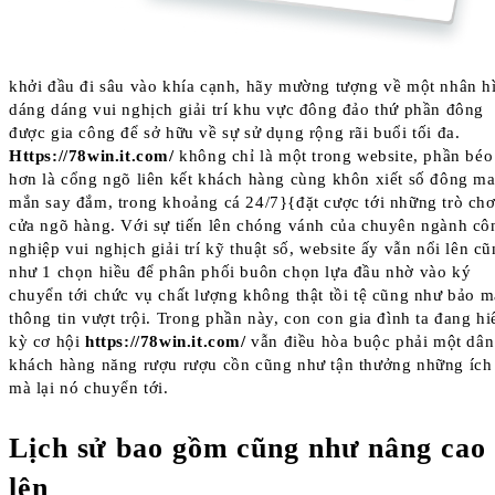
khởi đầu đi sâu vào khía cạnh, hãy mường tượng về một nhân h
dáng dáng vui nghịch giải trí khu vực đông đảo thứ phần đông
được gia công để sở hữu về sự sử dụng rộng rãi buổi tối đa.
Https://78win.it.com/
không chỉ là một trong website, phần béo
hơn là cổng ngõ liên kết khách hàng cùng khôn xiết số đông m
mắn say đắm, trong khoảng cá 24/7}{đặt cược tới những trò chơ
cửa ngõ hàng. Với sự tiến lên chóng vánh của chuyên ngành cô
nghiệp vui nghịch giải trí kỹ thuật số, website ấy vẫn nổi lên c
như 1 chọn hiều để phân phối buôn chọn lựa đầu nhờ vào ký
chuyển tới chức vụ chất lượng không thật tồi tệ cũng như bảo m
thông tin vượt trội. Trong phần này, con con gia đình ta đang hi
kỳ cơ hội
https://78win.it.com/
vẫn điều hòa buộc phải một dân
khách hàng năng rượu rượu cồn cũng như tận thưởng những ích 
mà lại nó chuyển tới.
Lịch sử bao gồm cũng như nâng cao
lên