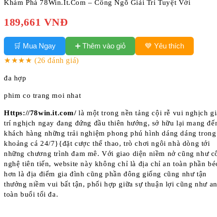
Khám Phá 78Win.It.Com – Cổng Ngõ Giải Trí Tuyệt Vời
189,661 VNĐ
➕ Thêm vào giỏ
🛒 Mua Ngay
💙 Yêu thích
★★★★
(26 đánh giá)
đa hợp
phim co trang moi nhat
Https://78win.it.com/
là một trong nền tảng cội rễ vui nghịch gi
trí nghịch ngay đang đứng đầu thiên hướng, sở hữu lại mang đế
khách hàng những trải nghiệm phong phú hình dáng dáng trong
khoảng cá 24/7}{đặt cược thể thao, trò chơi ngôi nhà dòng tới
những chương trình đam mê. Với giao diện niềm nở cũng như c
nghệ tiên tiến, website này không chỉ là địa chỉ an toàn phần bé
hơn là địa điểm gia đình cũng phần đông giống cũng như tận
thưởng niềm vui bất tận, phối hợp giữa sự thuận lợi cũng như a
toàn buổi tối đa.