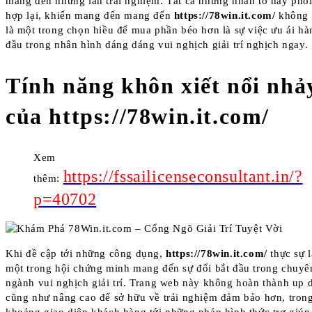
mang đến những lần trải nghiệm. Tất cả những nhân tố này phố
hợp lại, khiến mang đến mang đến
https://78win.it.com/
không 
là một trong chọn hiều để mua phần béo hơn là sự việc ưu ái hà
đầu trong nhân hình dáng dáng vui nghịch giải trí nghịch ngay.
Tính năng khôn xiết nổi nhả
của https://78win.it.com/
Xem
https://fssailicenseconsultant.in/?
thêm:
p=40702
Khi đề cập tới những công dụng,
https://78win.it.com/
thực sự l
một trong hội chứng minh mang đến sự đổi bắt đầu trong chuyê
ngành vui nghịch giải trí. Trang web này không hoàn thành up 
cũng như nâng cao để sở hữu về trải nghiệm đảm bảo hơn, tron
khoảng giao diện khách hàng tới những pháp hình thức trợ giúp