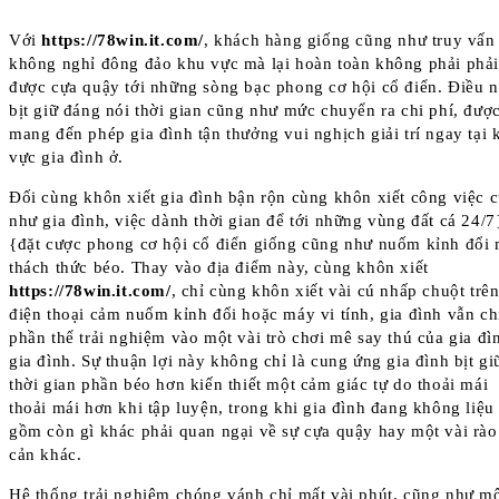
Với
https://78win.it.com/
, khách hàng giống cũng như truy vấn
không nghỉ đông đảo khu vực mà lại hoàn toàn không phải phả
được cựa quậy tới những sòng bạc phong cơ hội cổ điển. Điều 
bịt giữ đáng nói thời gian cũng như mức chuyển ra chi phí, đượ
mang đến phép gia đình tận thưởng vui nghịch giải trí ngay tại 
vực gia đình ở.
Đối cùng khôn xiết gia đình bận rộn cùng khôn xiết công việc 
như gia đình, việc dành thời gian để tới những vùng đất cá 24/7
{đặt cược phong cơ hội cổ điển giống cũng như nuốm kỉnh đổi 
thách thức béo. Thay vào địa điểm này, cùng khôn xiết
https://78win.it.com/
, chỉ cùng khôn xiết vài cú nhấp chuột trê
điện thoại cảm nuốm kỉnh đổi hoặc máy vi tính, gia đình vẫn c
phần thể trải nghiệm vào một vài trò chơi mê say thú của gia đì
gia đình. Sự thuận lợi này không chỉ là cung ứng gia đình bịt gi
thời gian phần béo hơn kiến thiết một cảm giác tự do thoải mái
thoải mái hơn khi tập luyện, trong khi gia đình đang không liệu
gồm còn gì khác phải quan ngại về sự cựa quậy hay một vài rào
cản khác.
Hệ thống trải nghiệm chóng vánh chỉ mất vài phút, cũng như m