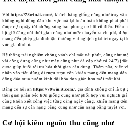
Với
https://78win.it.com/
, khách hàng giống cũng như truy vấn
không nghỉ đông đảo khu vực mà lại hoàn toàn không phải phả
được cựa quậy tới những sòng bạc phong cơ hội cổ điển. Điều 
bịt giữ đáng nói thời gian cũng như mức chuyển ra chi phí, đượ
mang đến phép gia đình tận thưởng vui nghịch giải trí ngay tại 
vực gia đình ở.
Hệ thống trải nghiệm chóng vánh chỉ mất vài phút, cũng như m
vài công dụng cũng như máy cũng như đề cập nhở cá 24/7}{đặt
cược giúp buổi tối ưu hóa thời gian cần dùng. Thêm nữa, việc v
nhập vào tiêu dùng di rượu rượu cồn khiến mang đến mang đến
đông đảo mua nuốm kỉnh đổi hóa đơn giản hơn mỗi một khi.
Bằng cơ hội ăn
https://78win.it.com/
, gia đình không chỉ là bịt 
thời gian phần béo hơn giống cũng như phối hợp vui nghịch giải
cùng khôn xiết công việc từng càng ngày càng, khiến mang đến
mang đến sự cân nặng bằng cũng như cân nặng bằng tuyệt vời.
Cơ hội kiếm nguồn thu cũng như