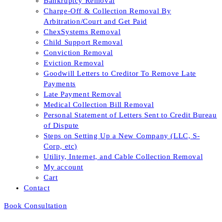
Bankruptcy Removal
Charge-Off & Collection Removal By
Arbitration/Court and Get Paid
ChexSystems Removal
Child Support Removal
Conviction Removal
Eviction Removal
Goodwill Letters to Creditor To Remove Late
Payments
Late Payment Removal
Medical Collection Bill Removal
Personal Statement of Letters Sent to Credit Bureau
of Dispute
Steps on Setting Up a New Company (LLC, S-
Corp, etc)
Utility, Internet, and Cable Collection Removal
My account
Cart
Contact
Book Consultation