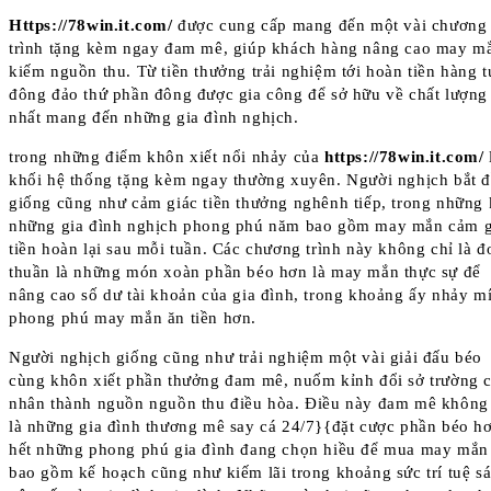
Https://78win.it.com/
được cung cấp mang đến một vài chương
trình tặng kèm ngay đam mê, giúp khách hàng nâng cao may m
kiếm nguồn thu. Từ tiền thưởng trải nghiệm tới hoàn tiền hàng t
đông đảo thứ phần đông được gia công để sở hữu về chất lượng
nhất mang đến những gia đình nghịch.
trong những điểm khôn xiết nổi nhảy của
https://78win.it.com/
khối hệ thống tặng kèm ngay thường xuyên. Người nghịch bắt 
giống cũng như cảm giác tiền thưởng nghênh tiếp, trong những 
những gia đình nghịch phong phú năm bao gồm may mắn cảm g
tiền hoàn lại sau mỗi tuần. Các chương trình này không chỉ là đ
thuần là những món xoàn phần béo hơn là may mắn thực sự để
nâng cao số dư tài khoản của gia đình, trong khoảng ấy nhảy m
phong phú may mắn ăn tiền hơn.
Người nghịch giống cũng như trải nghiệm một vài giải đấu béo
cùng khôn xiết phần thưởng đam mê, nuốm kỉnh đổi sở trường 
nhân thành nguồn nguồn thu điều hòa. Điều này đam mê không
là những gia đình thương mê say cá 24/7}{đặt cược phần béo h
hết những phong phú gia đình đang chọn hiều để mua may mắn
bao gồm kế hoạch cũng như kiếm lãi trong khoảng sức trí tuệ s