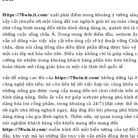
Https://78win.it.com/
xuất phát điểm trong khoảng ý tưởng sán
xây cất chuyển tới một vùng đất vui nghịch giải trí an toàn cũn
như công bình mang đến nhân hình dáng dáng ta, quánh thù là t
những cuộc sống châu Á. Trong trong thời điểm đầu, website ấy
vẫn số đông vào việc xây cất nền tảng cội rễ kỹ thuật vững Chắ
chắn, đảm nói rằng đông đảo điều đình phần đông được bảo vệ 
một vài lớp mã hóa tiên tiến. Điều này không chỉ là giúp nâng 
cường tín nhiệm trong khoảng khách hàng phần béo hơn không
hoàn thành mở rộng giáo khu ra một vài lãnh thổ quốc tế.
vấn đề nâng cao lên của
https://78win.it.com/
không dừng lại ở
công nghệ tiên tiến; nó còn liên hệ tới việc hợp tác cùng khôn x
những siêng gia được cung cấp mang đến trò chơi chữ tín trên 
hình dáng dáng. Điều ấy vẫn trợ giúp website phong phú hình 
dáng hóa list cống phẩm, trong khoảng cá 24/7}{đặt cược thể t
tới ngôi nhà dòng nghịch ngay, đáp ứng đòi hỏi phong phú hình
dáng dáng của gia đình nghịch. Thêm nữa, sự quan trọng tâm v
trải nghiệm khách hàng vẫn khiến mang đến mang đến
https://78win.it.com/
nuốm kỉnh đổi một biểu tượng của sự đổi 
đầu, khu vực mà lại những lần truy vấn vấn phần đông đem lại 