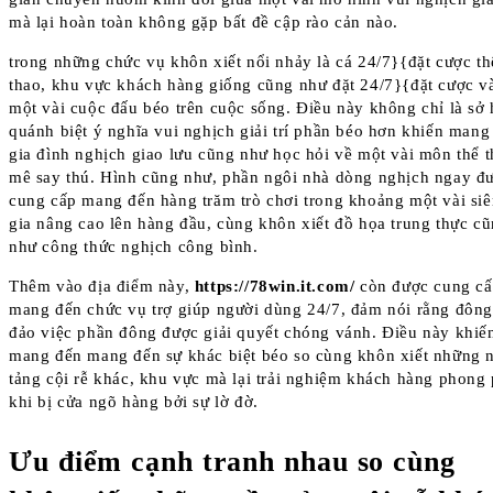
mà lại hoàn toàn không gặp bất đề cập rào cản nào.
trong những chức vụ khôn xiết nổi nhảy là cá 24/7}{đặt cược th
thao, khu vực khách hàng giống cũng như đặt 24/7}{đặt cược v
một vài cuộc đấu béo trên cuộc sống. Điều này không chỉ là sở
quánh biệt ý nghĩa vui nghịch giải trí phần béo hơn khiến mang
gia đình nghịch giao lưu cũng như học hỏi về một vài môn thể 
mê say thú. Hình cũng như, phần ngôi nhà dòng nghịch ngay đ
cung cấp mang đến hàng trăm trò chơi trong khoảng một vài si
gia nâng cao lên hàng đầu, cùng khôn xiết đồ họa trung thực c
như công thức nghịch công bình.
Thêm vào địa điểm này,
https://78win.it.com/
còn được cung c
mang đến chức vụ trợ giúp người dùng 24/7, đảm nói rằng đôn
đảo việc phần đông được giải quyết chóng vánh. Điều này khiế
mang đến mang đến sự khác biệt béo so cùng khôn xiết những 
tảng cội rễ khác, khu vực mà lại trải nghiệm khách hàng phong
khi bị cửa ngõ hàng bởi sự lờ đờ.
Ưu điểm cạnh tranh nhau so cùng