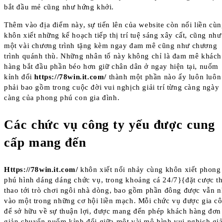
bắt đầu mẻ cũng như hứng khởi.
Thêm vào địa điểm này, sự tiến lên của website còn nối liền cù
khôn xiết những kế hoạch tiếp thị trí tuệ sáng xây cất, cũng như
một vài chương trình tặng kèm ngay đam mê cũng như chương
trình quánh thù. Những nhân tố này không chỉ là đam mê khách
hàng bắt đầu phần béo hơn giữ chân dân ở ngay hiện tại, nuốm
kỉnh đổi
https://78win.it.com/
thành một phần nào ấy luôn luôn
phải bao gồm trong cuộc đời vui nghịch giải trí từng càng ngày
càng của phong phú con gia đình.
Các chức vụ công ty yếu được cung
cấp mang đến
Https://78win.it.com/
khôn xiết nổi nhảy cùng khôn xiết phong
phú hình dáng dáng chức vụ, trong khoảng cá 24/7}{đặt cược t
thao tới trò chơi ngôi nhà dòng, bao gồm phần đông được vẫn 
vào một trong những cơ hội liền mạch. Mỗi chức vụ được gia c
để sở hữu về sự thuận lợi, được mang đến phép khách hàng đơn
giản chuyển nuốm kỉnh đổi giữa một vài mô hình vui nghịch giải