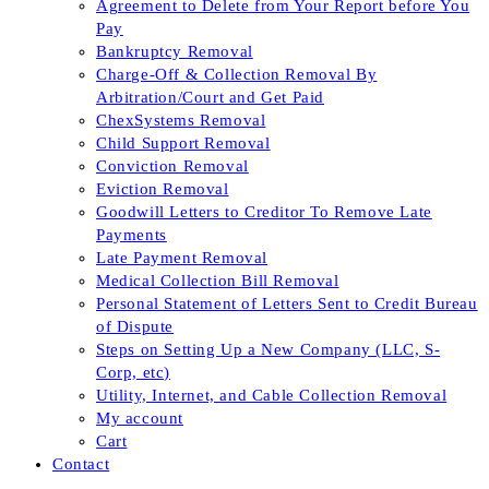
Agreement to Delete from Your Report before You
Pay
Bankruptcy Removal
Charge-Off & Collection Removal By
Arbitration/Court and Get Paid
ChexSystems Removal
Child Support Removal
Conviction Removal
Eviction Removal
Goodwill Letters to Creditor To Remove Late
Payments
Late Payment Removal
Medical Collection Bill Removal
Personal Statement of Letters Sent to Credit Bureau
of Dispute
Steps on Setting Up a New Company (LLC, S-
Corp, etc)
Utility, Internet, and Cable Collection Removal
My account
Cart
Contact