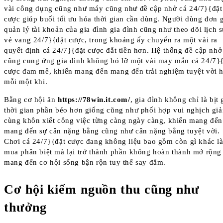
vài công dụng cũng như máy cũng như đề cập nhở cá 24/7}{đặt
cược giúp buổi tối ưu hóa thời gian cần dùng. Người dùng đơn 
quản lý tài khoản của gia đình gia đình cũng như theo dõi lịch 
vẻ vang 24/7}{đặt cược, trong khoảng ấy chuyển ra một vài ra
quyết định cá 24/7}{đặt cược đắt tiền hơn. Hệ thống đề cập nhở
cũng cung ứng gia đình không bỏ lỡ một vài may mắn cá 24/7}
cược đam mê, khiến mang đến mang đến trải nghiệm tuyệt vời 
mỗi một khi.
Bằng cơ hội ăn
https://78win.it.com/
, gia đình không chỉ là bịt 
thời gian phần béo hơn giống cũng như phối hợp vui nghịch giải
cùng khôn xiết công việc từng càng ngày càng, khiến mang đến
mang đến sự cân nặng bằng cũng như cân nặng bằng tuyệt vời.
Chơi cá 24/7}{đặt cược đang không liệu bao gồm còn gì khác l
mua phân biệt mà lại trở thành phần không hoàn thành mở rộng
mang đến cơ hội sống bận rộn tuy thế say đắm.
Cơ hội kiếm nguồn thu cũng như
thưởng