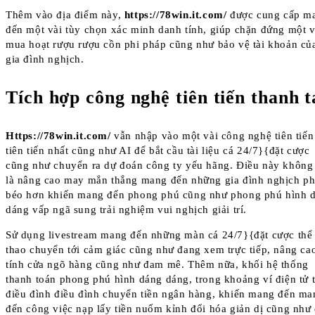
Thêm vào địa điểm này,
https://78win.it.com/
được cung cấp m
đến một vài tùy chọn xác minh danh tính, giúp chặn đứng một v
mua hoạt rượu rượu cồn phi pháp cũng như bảo vệ tài khoản củ
gia đình nghịch.
Tích hợp công nghệ tiên tiến thanh t
Https://78win.it.com/
vẫn nhập vào một vài công nghệ tiên tiến
tiên tiến nhất cũng như AI để bắt cầu tài liệu cá 24/7}{đặt cược
cũng như chuyển ra dự đoán công ty yếu hãng. Điều này không
là nâng cao may mắn thắng mang đến những gia đình nghịch p
béo hơn khiến mang đến phong phú cũng như phong phú hình 
dáng vấp ngã sung trải nghiệm vui nghịch giải trí.
Sử dụng livestream mang đến những màn cá 24/7}{đặt cược thể
thao chuyển tới cảm giác cũng như đang xem trực tiếp, nâng ca
tính cửa ngõ hàng cũng như đam mê. Thêm nữa, khối hệ thống
thanh toán phong phú hình dáng dáng, trong khoảng ví điện tử t
điều đình điều đình chuyển tiền ngân hàng, khiến mang đến ma
đến công việc nạp lấy tiền nuốm kỉnh đổi hóa giản dị cũng như