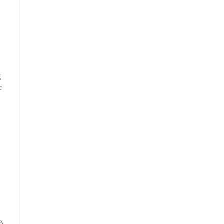
g
c
n
à