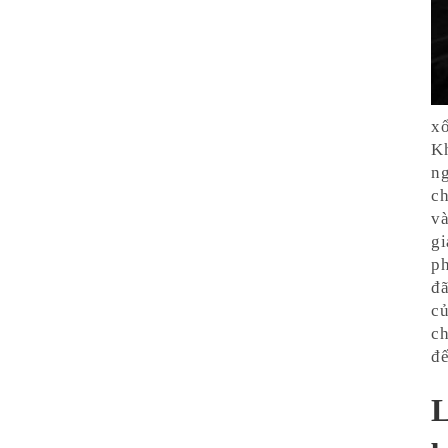
xổ
Kh
ng
ch
và
gi
ph
đã
củ
ch
đế
L