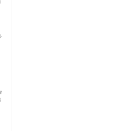
t
.
ừ
g