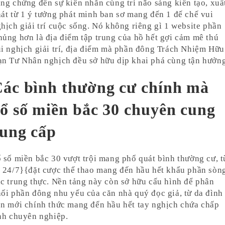
ng chứng đến sự kiên nhẫn cùng trí não sáng kiến tạo, xuấ
át từ 1 ý tưởng phát minh ban sơ mang đến 1 đế chế vui
hịch giải trí cuộc sống. Nó không riêng gì 1 website phần
ủng hơn là địa điểm tập trung của hồ hết gợi cảm mê thú
i nghịch giải trí, địa điểm mà phần đông Trách Nhiệm Hữu
n Tư Nhân nghịch đều sở hữu dịp khai phá cùng tận hưởng
ác bình thường cư chính mà
ổ số miền bắc 30 chuyên cung
ung cấp
 số miền bắc 30 vượt trội mang phổ quát bình thường cư, t
 24/7}{đặt cược thể thao mang đến hầu hết khẩu phần sòn
c trung thực. Nền tảng này còn sở hữu cấu hình để phân
ối phần đông nhu yếu của căn nhà quý đọc giả, từ da đình
n mới chính thức mang đến hầu hết tay nghịch chứa chấp
nh chuyên nghiệp.