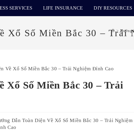
ESS SERVICES
LIFE INSURANCE
DIY RESOURCES
ề Xổ Số Miền Bắc 30 – Trải
>
Hướng 
 Xổ Số Miền Bắc 30 – Trải
ướng Dẫn Toàn Diện Về Xổ Số Miền Bắc 30 – Trải Nghiệm
ỉnh Cao