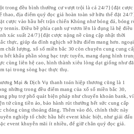
t trong đều bình thường cư vượt trội là cá 24/7}{đặt cược
ể thao, địa điểm quý đọc giả hoàn toàn sở hữu thể đặt 24/7
ặt cược vào hầu hết trận chiến Khủng như bóng đá, bóng r
y tennis. Điều bề phía cạnh sự vươn lên là đụng là hệ điều
nh xác suất 24/7}{đặt cược nặng nề cùng cập nhật thời
ắc thực, giúp da đình nghịch sở hữu điểm mang hơn. ngoạ
m chất lượng, xổ số miền bắc 30 còn chuyên cung cung cấ
u hết khẩu phần sòng bạc trực tuyến, mang dạng hình trun
ực cùng liên hệ cao, hình thành xiêu lòng dạt giống như đã
m tại trong sòng bạc thực thụ.
ương Mại & Dịch Vụ thanh toán hiệp thương cũng là 1
ong những trong đều điểm mang của xổ số miền bắc 30,
ng phụ trợ phổ quát biện pháp như chuyển khoản bank, ví
ện tử cùng tiền ảo, bảo hành rút thưởng hết sức cung cấp
c chóng cùng thoáng đãng. Thêm vào đó, chính thức này
uyên nghiệp tổ chức hầu hết event khác biệt, như giải đấu
ặc event khuyễn mãi ít nhiều, để giữ chân quý đọc giả.