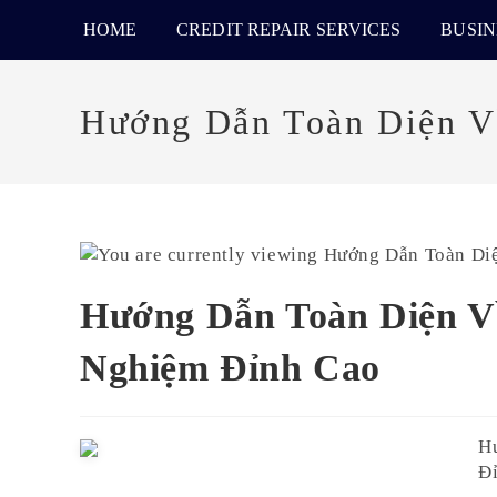
HOME
CREDIT REPAIR SERVICES
BUSIN
Hướng Dẫn Toàn Diện V
Hướng Dẫn Toàn Diện Về
Nghiệm Đỉnh Cao
H
Đ