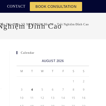
CONTACT
BOOK CONSULTATION
 Nghiệm Đỉnh Cao
Dẫn Toàn Diện Về Xổ Số Miền Bắc 30 – Trải Nghiệm Đỉnh Cao
Calendar
AUGUST 2026
M
T
W
T
F
S
S
1
2
3
4
5
6
7
8
9
10
11
12
13
14
15
16