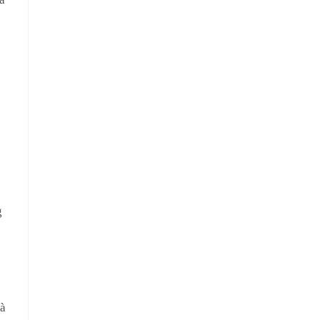
,
g
c
là