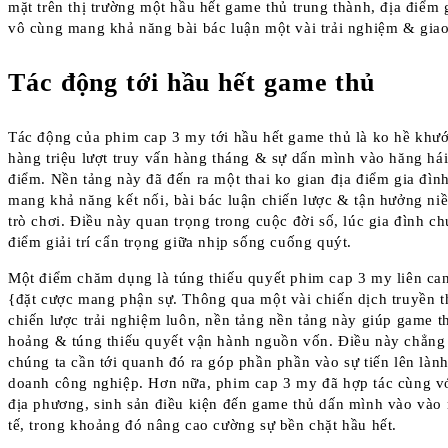
mặt trên thị trường một hầu hết game thủ trung thành, địa điểm 
vô cùng mang khả năng bài bác luận một vài trải nghiệm & giao
Tác động tới hầu hết game thủ
Tác động của phim cap 3 my tới hầu hết game thủ là ko hề khư
hàng triệu lượt truy vấn hàng tháng & sự dấn mình vào hăng h
điểm. Nền tảng này đã đến ra một thai ko gian địa điểm gia đìn
mang khả năng kết nối, bài bác luận chiến lược & tận hưởng ni
trò chơi. Điều này quan trọng trong cuộc đời số, lúc gia đình c
điểm giải trí cẩn trọng giữa nhịp sống cuống quýt.
Một điểm chăm dụng là túng thiếu quyết phim cap 3 my liên can
{đặt cược mang phận sự. Thông qua một vài chiến dịch truyền t
chiến lược trải nghiệm luôn, nền tảng nền tảng này giúp game 
hoảng & túng thiếu quyết vận hành nguồn vốn. Điều này chẳng
chúng ta cần tới quanh đó ra góp phần phần vào sự tiến lên là
doanh công nghiệp. Hơn nữa, phim cap 3 my đã hợp tác cùng vớ
địa phương, sinh sản điều kiện đến game thủ dấn mình vào vào 
tế, trong khoảng đó nâng cao cường sự bền chặt hầu hết.