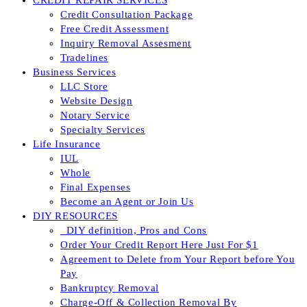
CREDIT REPAIR SERVICES
Credit Consultation Package
Free Credit Assessment
Inquiry Removal Assesment
Tradelines
Business Services
LLC Store
Website Design
Notary Service
Specialty Services
Life Insurance
IUL
Whole
Final Expenses
Become an Agent or Join Us
DIY RESOURCES
_DIY definition, Pros and Cons
Order Your Credit Report Here Just For $1
Agreement to Delete from Your Report before You
Pay
Bankruptcy Removal
Charge-Off & Collection Removal By