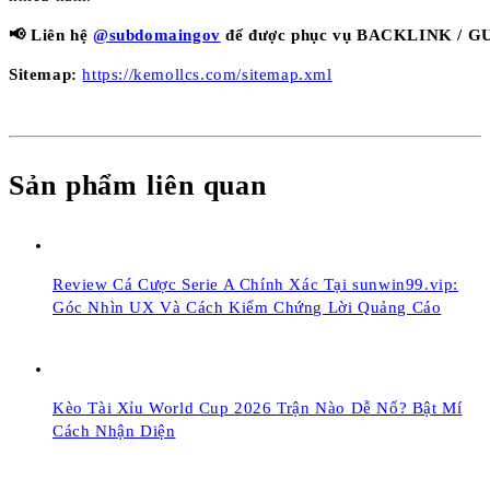
📢 Liên hệ
@subdomaingov
để được phục vụ BACKLINK / GU
Sitemap:
https://kemollcs.com/sitemap.xml
Sản phẩm liên quan
Review Cá Cược Serie A Chính Xác Tại sunwin99.vip:
Góc Nhìn UX Và Cách Kiểm Chứng Lời Quảng Cáo
Kèo Tài Xỉu World Cup 2026 Trận Nào Dễ Nổ? Bật Mí
Cách Nhận Diện