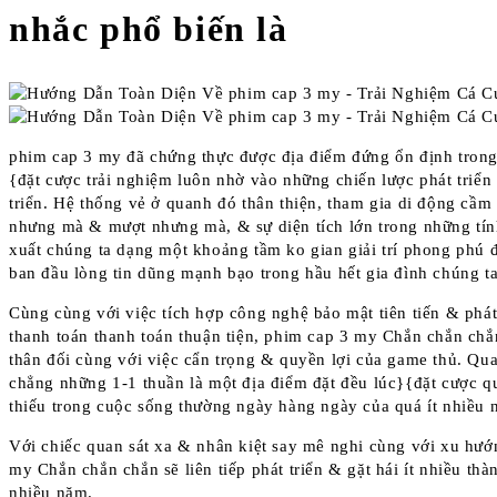
nhắc phổ biến là
phim cap 3 my đã chứng thực được địa điểm đứng ổn định tron
{đặt cược trải nghiệm luôn nhờ vào những chiến lược phát triển
triển. Hệ thống vẻ ở quanh đó thân thiện, tham gia di động cầ
nhưng mà & mượt nhưng mà, & sự diện tích lớn trong những tín
xuất chúng ta dạng một khoảng tầm ko gian giải trí phong phú 
ban đầu lòng tin dũng mạnh bạo trong hầu hết gia đình chúng ta 
Cùng cùng với việc tích hợp công nghệ bảo mật tiên tiến & phát 
thanh toán thanh toán thuận tiện, phim cap 3 my Chắn chắn chắ
thân đối cùng với việc cẩn trọng & quyền lợi của game thủ. Qua
chẳng những 1-1 thuần là một địa điểm đặt đều lúc}{đặt cược q
thiếu trong cuộc sống thường ngày hàng ngày của quá ít nhiều n
Với chiếc quan sát xa & nhân kiệt say mê nghi cùng với xu hư
my Chắn chắn chắn sẽ liên tiếp phát triển & gặt hái ít nhiều thà
nhiều năm.