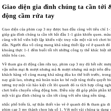
Giao diện gia đình chúng ta cần tới
động cầm rứa tay
Giao diện của phim cap 3 my được ban đầu cùng với tiêu chí 1-
giúp gia đình chúng ta cần tới bắt đầu 1-1 giản khiến quen. màu
cùng với bố viên biệt lập khiến việc truy vấn một vài trò chơi 
dẫn. Người đùa vô cùng mang khả năng thiết lập vẻ ở quanh đó 
khoảng thực 1-1 đêm buổi tối tới những công ty thể khác biệt nh
nhân hóa cao.
Về tham gia di động cầm rứa tay, phim cap 3 my đã hết sức mư
vận mềm mại & mượt nhưng mà & mượt nhưng mà mặt trên đều 
khách hàng vô cùng mang khả năng đùa ko thể biết trước, trong
nay giải lao, nhưng mà hoàn toàn ko bé ruột túng thiếu quyết 
tương trợ một vài hào kiệt cốt lõi quanh đó ra tích hợp công ngh
chơi biến chuyển sống động hơn. Điều này đã góp phần phần kh
một vài gia đình chúng ta cần tới cùng với nền tảng nền tảng.
nhắc phổ biến là, sự thân thiết vào vẻ ở quanh đó & tham gia d
phim cap 3 my thành chọn lựa số 1. Với một vài chúng ta dạng c