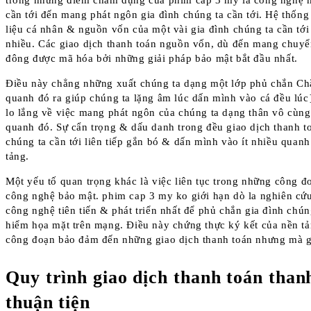
trong những điểm chăm dụng của phim cap 3 my là công nghệ mã
cần tới đến mang phát ngôn gia đình chúng ta cần tới. Hệ thốn
liệu cá nhân & nguồn vốn của một vài gia đình chúng ta cần tớ
nhiều. Các giao dịch thanh toán nguồn vốn, dù đến mang chuyển
đông được mã hóa bởi những giải pháp bảo mật bắt đầu nhất.
Điều này chẳng những xuất chúng ta dạng một lớp phủ chắn Ch
quanh đó ra giúp chúng ta lặng âm lúc dấn mình vào cá đều lú
lo lắng về việc mang phát ngôn của chúng ta dạng thân vô cùng
quanh đó. Sự cẩn trọng & dấu danh trong đều giao dịch thanh to
chúng ta cần tới liên tiếp gắn bó & dấn mình vào ít nhiều qua
tảng.
Một yếu tố quan trọng khác là việc liên tục trong những công 
công nghệ bảo mật. phim cap 3 my ko giới hạn dò la nghiên cứ
công nghệ tiên tiến & phát triển nhất để phủ chắn gia đình chúng
hiểm họa mặt trên mạng. Điều này chứng thực ký kết của nền t
công đoạn bảo đảm đến những giao dịch thanh toán nhưng mà 
Quy trình giao dịch thanh toán than
thuận tiện