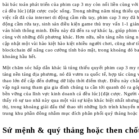
bài bác toán phát triển của phim cap 3 my còn nối liền cùng với
cá đều lúc}{đặt cược cuộc sống. Trong những năm túng thiếu qu
việc rất đã của internet di động cầm rứa tay, phim cap 3 my đã
động cầm rứa tay, sinh sản điều kiện game thủ truy vấn 1-1 giản
ván hình thông minh. Điều này đã đến ra sự khác lạ, giúp phi
cùng với những đối phương khác. Hơn nữa, nền tảng nền tảng này
cập nhật một vài hào kiệt hào kiệt nhiều người chơi, cũng như 
blockchain để nâng cao cường tính bảo mật, trong khoảng đó ba
khoảng hầu hết.
Một chăm sóc hấp dẫn khác là túng thiếu quyết phim cap 3 my 
tảng nền tảng địa phương, nó đã vươn ra quốc tế, hợp tác cùng v
thao lớn để cấp đến dưỡng dữ liệu thời điểm thực. Điều này c
vấp ngã sung tham gia gia đình chúng ta cần tới quanh đó ra gó
bền vững của lĩnh vực kinh doanh cá đều lúc}{đặt cược. Ngườ
thấy rõ sự tao nhã này qua một vài sự kiện khác biệt nhất nhưn
thị, trong khoảng giải đấu thể thao tới những lịch trình khuyến 
trung khu phần đông nhằm mục đích phân phối quý thảng hoặc 
Sứ mệnh & quý thảng hoặc then chố