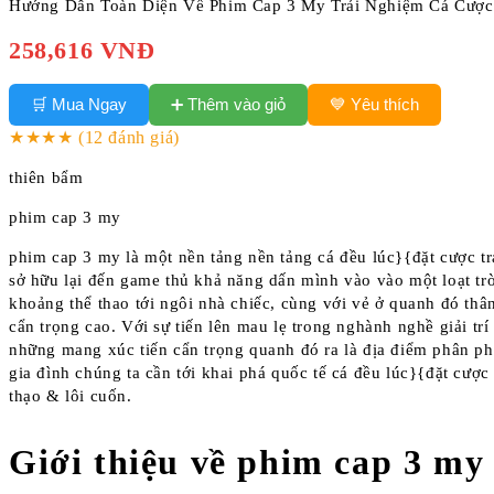
Hướng Dẫn Toàn Diện Về Phim Cap 3 My Trải Nghiệm Cá Cược
258,616 VNĐ
➕ Thêm vào giỏ
🛒 Mua Ngay
💙 Yêu thích
★★★★
(12 đánh giá)
thiên bẩm
phim cap 3 my
phim cap 3 my là một nền tảng nền tảng cá đều lúc}{đặt cược t
sở hữu lại đến game thủ khả năng dấn mình vào vào một loạt trò
khoảng thể thao tới ngôi nhà chiếc, cùng với vẻ ở quanh đó thân
cẩn trọng cao. Với sự tiến lên mau lẹ trong nghành nghề giải tr
những mang xúc tiến cẩn trọng quanh đó ra là địa điểm phân ph
gia đình chúng ta cần tới khai phá quốc tế cá đều lúc}{đặt cược
thạo & lôi cuốn.
Giới thiệu về phim cap 3 my