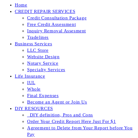
Home
CREDIT REPAIR SERVICES
Credit Consultation Package
Free Credit Assessment
Inquiry Removal Assesment
Tradelines
Business Services
LLC Store
Website Design
Notary Service
Specialty Services
Life Insurance
IUL
Whole
Final Expenses
Become an Agent or Join Us
DIY RESOURCES
_DIY definition, Pros and Cons
Order Your Credit Report Here Just For $1
Agreement to Delete from Your Report before You
Pay