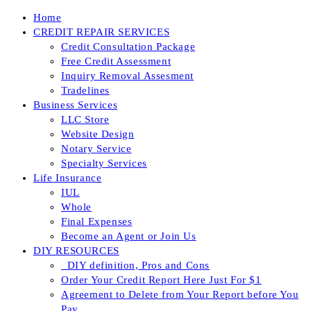
Skip
Home
to
CREDIT REPAIR SERVICES
content
Credit Consultation Package
Free Credit Assessment
Inquiry Removal Assesment
Tradelines
Business Services
LLC Store
Website Design
Notary Service
Specialty Services
Life Insurance
IUL
Whole
Final Expenses
Become an Agent or Join Us
DIY RESOURCES
_DIY definition, Pros and Cons
Order Your Credit Report Here Just For $1
Agreement to Delete from Your Report before You
Pay