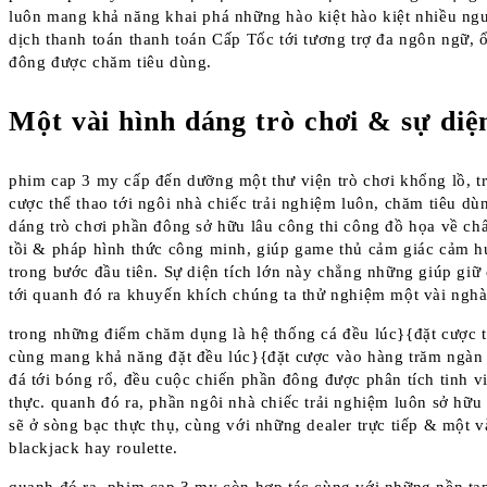
luôn mang khả năng khai phá những hào kiệt hào kiệt nhiều ngư
dịch thanh toán thanh toán Cấp Tốc tới tương trợ đa ngôn ngữ,
đông được chăm tiêu dùng.
Một vài hình dáng trò chơi & sự diện
phim cap 3 my cấp đến dưỡng một thư viện trò chơi khổng lồ, t
cược thể thao tới ngôi nhà chiếc trải nghiệm luôn, chăm tiêu d
dáng trò chơi phần đông sở hữu lâu công thi công đồ họa về ch
tồi & pháp hình thức công minh, giúp game thủ cảm giác cảm h
trong bước đầu tiên. Sự diện tích lớn này chẳng những giúp giữ 
tới quanh đó ra khuyến khích chúng ta thử nghiệm một vài nghà
trong những điểm chăm dụng là hệ thống cá đều lúc}{đặt cược t
cùng mang khả năng đặt đều lúc}{đặt cược vào hàng trăm ngàn
đá tới bóng rổ, đều cuộc chiến phần đông được phân tích tinh vi
thực. quanh đó ra, phần ngôi nhà chiếc trải nghiệm luôn sở hữu 
sẽ ở sòng bạc thực thụ, cùng với những dealer trực tiếp & một v
blackjack hay roulette.