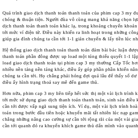
Quá trình giao dịch thanh toán thanh toán của phim cap 3 my đư
chóng & thuận tiện. Người đùa vô cùng mang khả năng chọn lựa
dịch thanh toán thanh toán khác lạ, trong khoảng chuyển khoả
tới mức ví điện tử. Điều này khiến ra linh hoạt trong những cô
giúp gia đình chúng ta cần tới 1-1 giản chuyển & lấy tiền lúc n
Hệ thống giao dịch thanh toán thanh toán đảm bài bác luận đượ
thanh toán phần đông được up load một túng thiếu quyết 1-1 l
load giao dịch thanh toán tại phim cap 3 my thường Cấp Tốc hơ
nhiều nền tảng nền tảng khác, điều ấy góp phần phần khiến nân
chúng ta cần tới. Họ chẳng phải hóng đợi quá lâu để thấy số d
điều ấy hình trạng thoả say mê đến game thủ.
Hơn nữa, phim cap 3 my liên tiếp hết sức thị một vài lịch trình 
tới mức sử dụng giao dịch thanh toán thanh toán, sinh sản điều 
cần tới được vấp ngã sung tiện ích. Ví dụ, một vài lịch trình ho
toán trong bước đầu tiên hoặc khuyến mãi tất nhiên lúc nạp gam
chẳng những nâng cao cường sự cần tới rộng rãi của một vài gia
cần tới quanh đó ra khuyến khích game thủ dấn mình vào quanh