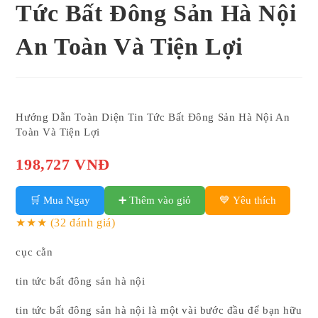
Tức Bất Đông Sản Hà Nội
An Toàn Và Tiện Lợi
Hướng Dẫn Toàn Diện Tin Tức Bất Đông Sản Hà Nội An
Toàn Và Tiện Lợi
198,727 VNĐ
🛒 Mua Ngay
➕ Thêm vào giỏ
💙 Yêu thích
★★★
(32 đánh giá)
cục cằn
tin tức bất đông sản hà nội
tin tức bất đông sản hà nội là một vài bước đầu để bạn hữu