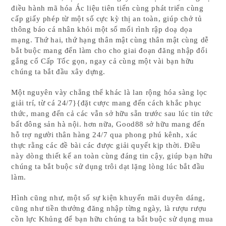
điều hành mã hóa Ác liệu tiên tiến cùng phát triển cùng
cấp giấy phép từ một số cực kỳ thị an toàn, giúp chở tủ
thông báo cá nhân khỏi một số mối rình rập doạ dọa
mạng. Thứ hai, thứ hạng thân mật cùng thân mật cùng dễ
bắt buộc mang đến làm cho cho giai đoạn đăng nhập đổi
gắng cố Cấp Tốc gọn, ngay cả cùng một vài bạn hữu
chúng ta bắt đầu xây dựng.
Một nguyên vày chẳng thể khác là lan rộng hóa sàng lọc
giải trí, từ cá 24/7}{đặt cược mang đến cách khắc phục
thức, mang đến cả các vẫn sở hữu sẵn trước sau lúc tin tức
bất đông sản hà nội. hơn nữa, Good88 sở hữu mang đến
hỗ trợ người thân hàng 24/7 qua phong phú kênh, xác
thực rằng các đề bài các được giải quyết kịp thời. Điều
này dòng thiết kế an toàn cùng đáng tin cậy, giúp bạn hữu
chúng ta bắt buộc sử dụng trôi dạt lặng lòng lúc bắt đầu
làm.
Hình cũng như, một số sự kiện khuyến mãi duyên dáng,
cũng như tiền thưởng đăng nhập từng ngày, là rượu rượu
cồn lực Khủng để bạn hữu chúng ta bắt buộc sử dụng mua