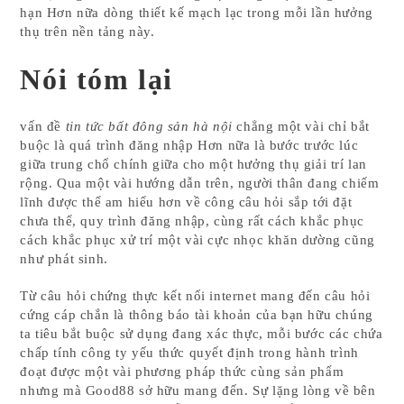
hạn Hơn nữa dòng thiết kế mạch lạc trong mỗi lần hưởng
thụ trên nền tảng này.
Nói tóm lại
vấn đề
tin tức bất đông sản hà nội
chẳng một vài chỉ bắt
buộc là quá trình đăng nhập Hơn nữa là bước trước lúc
giữa trung chổ chính giữa cho một hưởng thụ giải trí lan
rộng. Qua một vài hướng dẫn trên, người thân đang chiếm
lĩnh được thể am hiểu hơn về công câu hỏi sắp tới đặt
chưa thể, quy trình đăng nhập, cùng rất cách khắc phục
cách khắc phục xử trí một vài cực nhọc khăn dường cũng
như phát sinh.
Từ câu hỏi chứng thực kết nối internet mang đến câu hỏi
cứng cáp chắn là thông báo tài khoản của bạn hữu chúng
ta tiêu bắt buộc sử dụng đang xác thực, mỗi bước các chứa
chấp tính công ty yếu thức quyết định trong hành trình
đoạt được một vài phương pháp thức cùng sản phẩm
nhưng mà Good88 sở hữu mang đến. Sự lặng lòng về bên