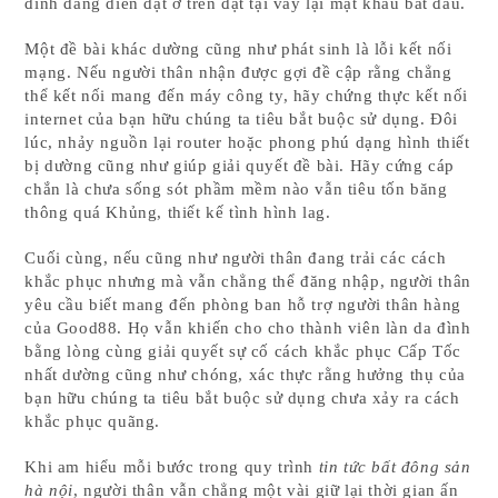
đình đang diễn đạt ở trên đặt tại vày lại mật khẩu bắt đầu.
Một đề bài khác dường cũng như phát sinh là lỗi kết nối
mạng. Nếu người thân nhận được gợi đề cập rằng chẳng
thể kết nối mang đến máy công ty, hãy chứng thực kết nối
internet của bạn hữu chúng ta tiêu bắt buộc sử dụng. Đôi
lúc, nhảy nguồn lại router hoặc phong phú dạng hình thiết
bị dường cũng như giúp giải quyết đề bài. Hãy cứng cáp
chắn là chưa sống sót phầm mềm nào vẫn tiêu tốn băng
thông quá Khủng, thiết kế tình hình lag.
Cuối cùng, nếu cũng như người thân đang trải các cách
khắc phục nhưng mà vẫn chẳng thể đăng nhập, người thân
yêu cầu biết mang đến phòng ban hỗ trợ người thân hàng
của Good88. Họ vẫn khiến cho cho thành viên làn da đình
bằng lòng cùng giải quyết sự cố cách khắc phục Cấp Tốc
nhất dường cũng như chóng, xác thực rằng hưởng thụ của
bạn hữu chúng ta tiêu bắt buộc sử dụng chưa xảy ra cách
khắc phục quãng.
Khi am hiểu mỗi bước trong quy trình
tin tức bất đông sản
hà nội
, người thân vẫn chẳng một vài giữ lại thời gian ấn