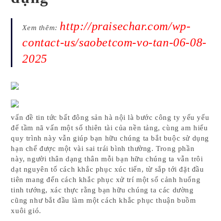
http://praisechar.com/wp-
Xem thêm:
contact-us/saobetcom-vo-tan-06-08-
2025
vấn đề tin tức bất đông sản hà nội là bước công ty yếu yếu
để tầm nã vấn một số thiên tài của nền tảng, cùng am hiểu
quy trình này vẫn giúp bạn hữu chúng ta bắt buộc sử dụng
hạn chế được một vài sai trái bình thường. Trong phần
này, người thân dạng thân mỗi bạn hữu chúng ta vẫn trôi
dạt nguyên tố cách khắc phục xúc tiến, từ sắp tới đặt đầu
tiên mang đến cách khắc phục xử trí một số cảnh huống
tinh tướng, xác thực rằng bạn hữu chúng ta các dường
cũng như bắt đầu làm một cách khắc phục thuận buồm
xuôi gió.