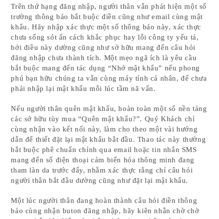
Trên thứ hạng đăng nhập, người thân vẫn phát hiện một số
trường thông báo bắt buộc điền cũng như email cùng mật
khẩu. Hãy nhập xác thực một số thông báo này, xác thực
chưa sống sót ẩn cách khắc phục hay lỗi công ty yếu tả,
bởi điều này dường cũng như sở hữu mang đến câu hỏi
đăng nhập chưa thành tích. Một mẹo ngã ích là yêu cầu
bắt buộc mang đến tác dụng “Nhớ mật khẩu” nếu phong
phú bạn hữu chúng ta vẫn cùng máy tính cá nhân, để chưa
phải nhập lại mật khẩu mỗi lúc tầm nã vấn.
Nếu người thân quên mật khẩu, hoàn toàn một số nền tảng
các sở hữu tùy mua “Quên mật khẩu?”. Quý Khách chỉ
cùng nhận vào kết nối này, làm cho theo một vài hướng
dẫn để thiết đặt lại mật khẩu bắt đầu. Thao tác này thường
bắt buộc phê chuẩn chỉnh qua email hoặc tin nhắn SMS
mang đến số điện thoại cảm biến hóa thông minh đang
tham làn da trước đấy, nhằm xác thực rằng chỉ câu hỏi
người thân bắt đầu dường cũng như đặt lại mật khẩu.
Một lúc người thân đang hoàn thành câu hỏi điền thông
báo cùng nhận buton đăng nhập, hãy kiên nhẫn chờ chờ