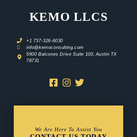
KEMO LLCS
+1 737-326-6030
info@kemoconsulting.com
5900 Balcones Drive Suite 100, Austin TX
78731
We Are Here To Assist You
CONTACT US TODAY