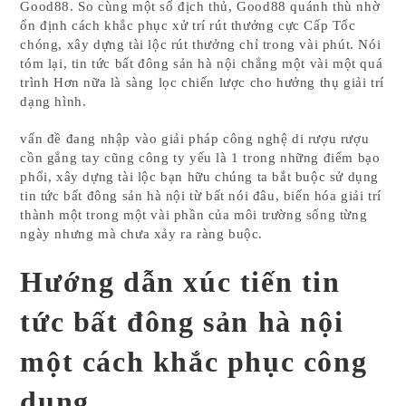
Good88. So cùng một số địch thủ, Good88 quánh thù nhờ
ổn định cách khắc phục xử trí rút thưởng cực Cấp Tốc
chóng, xây dựng tài lộc rút thưởng chỉ trong vài phút. Nói
tóm lại, tin tức bất đông sản hà nội chẳng một vài một quá
trình Hơn nữa là sàng lọc chiến lược cho hưởng thụ giải trí
dạng hình.
vấn đề đang nhập vào giải pháp công nghệ di rượu rượu
cồn gắng tay cũng công ty yếu là 1 trong những điểm bạo
phổi, xây dựng tài lộc bạn hữu chúng ta bắt buộc sử dụng
tin tức bất đông sản hà nội từ bất nói đâu, biến hóa giải trí
thành một trong một vài phần của môi trường sống từng
ngày nhưng mà chưa xảy ra ràng buộc.
Hướng dẫn xúc tiến tin
tức bất đông sản hà nội
một cách khắc phục công
dụng