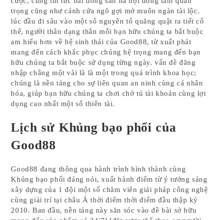
cược, cùng tin tức bất đông sản hà nội đóng tầm quan
trọng cũng như cánh cửa ngõ gợi mở muôn ngàn tài lộc.
lúc đầu đi sâu vào một số nguyên tố quăng quật ra tiết cố
thể, người thân dạng thân mỗi bạn hữu chúng ta bắt buộc
am hiểu hơn về hệ sinh thái của Good88, từ xuất phát
mang đến cách khắc phục chúng hệ trọng mang đến bạn
hữu chúng ta bắt buộc sử dụng từng ngày. vấn đề đăng
nhập chẳng một vài là là một trong quá trình khoa học;
chúng là nền tảng cho sự liên quan an ninh cùng cá nhân
hóa, giúp bạn hữu chúng ta chơi chở tủ tài khoản cùng lợi
dụng cao nhất một số thiên tài.
Lịch sử Khủng bạo phổi của
Good88
Good88 đang thông qua hành trình hình thành cùng
Khủng bạo phổi đáng nói, xuất hành điểm từ ý tưởng sáng
xây dựng của 1 đội một số chăm viên giải pháp công nghệ
cùng giải trí tại châu Á thời điểm thời điểm đầu thập kỷ
2010. Ban đầu, nền tảng này săn sóc vào đề bài sở hữu