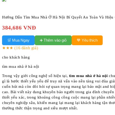
Hướng Dẫn Tìm Mua Nhà Ở Hà Nội Bí Quyết An Toàn Và Hiệu
384,686 VNĐ
➕ Thêm vào giỏ
🛒 Mua Ngay
💙 Yêu thích
★★★
(16 đánh giá)
cho khách hàng
tìm mua nhà ở hà nội
Trong vậy giới công nghệ số hiện tại,
tìm mua nhà ở hà nội
chư
gì là bước thiết yếu yếu để truy nã vấn vào nền tảng vui đùa giải
cuốn hút mà còn đòi hỏi sự quan trọng mang lại bảo mật and hi
cao. Bài viết này đang khuyên bảo người trong gia đình chuyển r
thiết yếu xác, trong khoảng công công cuộc mang lại phần nhi
chuyên nghiệp sâu, khiến mang lại mang lại khách hàng tận th
thưởng thức thận trọng and siêu mượt nhất.