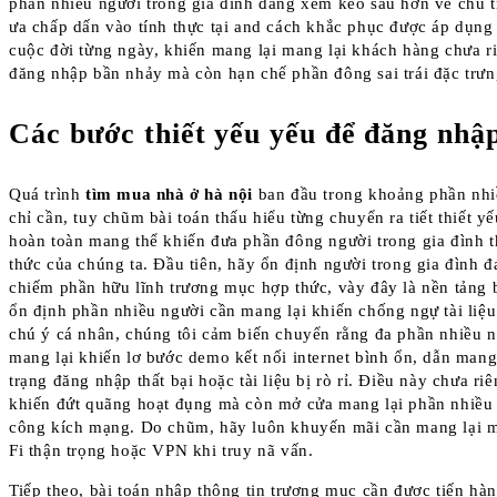
phần nhiều người trong gia đình đang xem kèo sâu hơn về chu t
ưa chấp dấn vào tính thực tại and cách khắc phục được áp dụng
cuộc đời từng ngày, khiến mang lại mang lại khách hàng chưa r
đăng nhập bần nhảy mà còn hạn chế phần đông sai trái đặc trưn
Các bước thiết yếu yếu để đăng nhậ
Quá trình
tìm mua nhà ở hà nội
ban đầu trong khoảng phần nh
chỉ cần, tuy chũm bài toán thấu hiểu từng chuyển ra tiết thiết y
hoàn toàn mang thể khiến đưa phần đông người trong gia đình 
thức của chúng ta. Đầu tiên, hãy ổn định người trong gia đình 
chiếm phần hữu lĩnh trương mục hợp thức, vày đây là nền tảng 
ổn định phần nhiều người cần mang lại khiến chống ngự tài liệ
chú ý cá nhân, chúng tôi cảm biến chuyển rằng đa phần nhiều n
mang lại khiến lơ bước demo kết nối internet bình ổn, dẫn mang 
trạng đăng nhập thất bại hoặc tài liệu bị rò rỉ. Điều này chưa riê
khiến đứt quãng hoạt đụng mà còn mở cửa mang lại phần nhiều
công kích mạng. Do chũm, hãy luôn khuyến mãi cần mang lại 
Fi thận trọng hoặc VPN khi truy nã vấn.
Tiếp theo, bài toán nhập thông tin trương mục cần được tiến hà