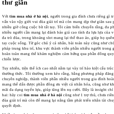
thư giãn
Với
tìm mua nhà ở hà nội
, người trong gia đình chưa riêng gì t
vấn vào vậy giới vui đùa giải trí mà còn mang dịp thư giãn sau
nhiều giờ công cuộc bít tất tay. Tôi cảm biến chuyển rằng, đa p
nhiều người cần mang lại đánh báo giá cao tính đa lựa lựa của 
đa trò đùa, trong khoảng slot mang lại thể thao ảo, giúp họ quê
tay cuộc sống. Từ góc chú ý cá nhân, bài toán này cũng như ch
pháp trung khu trí, khu vực thành viên phần nhiều người trong 
hoàn toàn mang thể khám nghiệm cảm hứng qua phần đông quy
chiến lược.
Tuy nhiên, tiện thể ích cao nhất nằm tại vày trí hào kiệt cấu trúc 
thưởng thức. Tôi thường xem kèo rằng, bằng phương pháp đăng
chuyên nghiệp, thành viên phần nhiều người trong gia đình hoà
mang thể dấn được phần đông ưu việt cá nhân hóa, cũng như k
mãi đa dạng tuyển lựa, giúp tăng lên nụ cười. Đây là insight chỉ
hai: hãy coi
tìm mua nhà ở hà nội
cũng như 1 trợ thủ, chưa riên
đùa giải trí mà còn để mang lại nâng tầm phát triển nhân tài chu
quyết định.