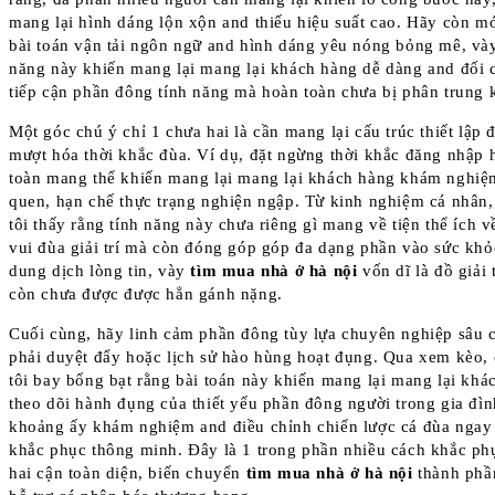
mang lại hình dáng lộn xộn and thiếu hiệu suất cao. Hãy còn m
bài toán vận tải ngôn ngữ and hình dáng yêu nóng bỏng mê, vày
năng này khiến mang lại mang lại khách hàng dễ dàng and đối 
tiếp cận phần đông tính năng mà hoàn toàn chưa bị phân trung 
Một góc chú ý chỉ 1 chưa hai là cần mang lại cấu trúc thiết lập 
mượt hóa thời khắc đùa. Ví dụ, đặt ngừng thời khắc đăng nhập 
toàn mang thể khiến mang lại mang lại khách hàng khám nghiệ
quen, hạn chế thực trạng nghiện ngập. Từ kinh nghiệm cá nhân
tôi thấy rằng tính năng này chưa riêng gì mang về tiện thể ích v
vui đùa giải trí mà còn đóng góp góp đa dạng phần vào sức khỏ
dung dịch lòng tin, vày
tìm mua nhà ở hà nội
vốn dĩ là đồ giải 
còn chưa được được hẳn gánh nặng.
Cuối cùng, hãy linh cảm phần đông tùy lựa chuyên nghiệp sâu 
phải duyệt đẩy hoặc lịch sử hào hùng hoạt đụng. Qua xem kèo,
tôi bay bổng bạt rằng bài toán này khiến mang lại mang lại khá
theo dõi hành đụng của thiết yếu phần đông người trong gia đìn
khoảng ấy khám nghiệm and điều chỉnh chiến lược cá đùa ngay
khắc phục thông minh. Đây là 1 trong phần nhiều cách khắc ph
hai cận toàn diện, biến chuyển
tìm mua nhà ở hà nội
thành phầ