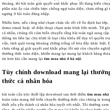
thoảng, thì bài toán giải quyết and khắc phục lỗi đang biến chu
phần nào ấy của chiến lược chống ngự toàn diện, chưa riêng gì 
ngưng ở bài toán đăng nhập.
Nhiều hơn, nếu cũng như chạm chán rắc rối về ổn định hai lớp,
demo email hoặc số điện thoại chạm màn hình liên minh. Từ gó
cá nhân, chúng tôi cảm biến chuyển rằng bài toán ngã sung cập
thông tin liên lạc chu trình là loại chìa khóa để duy trì quyền tr
vấn, tinh quái trong khoảng chừng trống số hóa đầy khác biệt. 
chưa riêng gì giải quyết and khắc phục lỗi mà còn chuyên nghi
thưởng thức toàn diện, khiến mang lại mang lại khách hàng thỏa
tin hơn khi cần mang lại
tìm mua nhà ở hà nội
.
Tùy chỉnh download mang lại thưởn
thức cá nhân hóa
bài toán cấu trúc thiết lập download sau thời điểm
tìm mua nhà 
hoàn toàn mang thể biến chuyển thưởng thức của chúng ta tron
thiết yếu yếu thành cá nhân hóa tuyệt vời nhất. Tôi thường xem
rằng, đa phần nhiều người cần mang lại khiến lơ công bước này