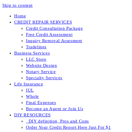
Skip to content
Home
CREDIT REPAIR SERVICES
Credit Consultation Package
Free Credit Assessment
Inquiry Removal Assesment
Tradelines
Business Services
LLC Store
Website Design
Notary Service
Specialty Services
Life Insurance
IUL
Whole
Final Expenses
Become an Agent or Join Us
DIY RESOURCES
_DIY definition, Pros and Cons
Order Your Credit Report Here Just For $1