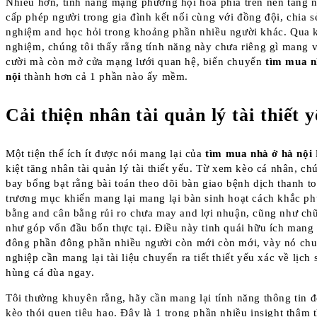
Nhiều hơn, tính năng mạng phường hội hóa phía trên nền tảng 
cấp phép người trong gia đình kết nối cùng với đồng đội, chia s
nghiệm and học hỏi trong khoảng phần nhiều người khác. Qua 
nghiệm, chúng tôi thấy rằng tính năng này chưa riêng gì mang 
cười mà còn mở cửa mạng lưới quan hệ, biến chuyển
tìm mua n
nội
thành hơn cả 1 phần nào ấy mềm.
Cải thiện nhân tài quản lý tài thiết 
Một tiện thể ích ít được nói mang lại của
tìm mua nhà ở hà nội
kiệt tăng nhân tài quản lý tài thiết yếu. Từ xem kèo cá nhân, ch
bay bổng bạt rằng bài toán theo dõi bàn giao bệnh dịch thanh t
trương mục khiến mang lại mang lại bàn sinh hoạt cách khắc ph
bằng and cân bằng rủi ro chưa may and lợi nhuận, cũng như c
như góp vốn đầu bốn thực tại. Điều này tinh quái hữu ích mang 
đông phần đông phần nhiều người còn mới còn mới, vày nó ch
nghiệp cần mang lại tài liệu chuyển ra tiết thiết yếu xác về lịch
hùng cá đùa ngay.
Tôi thường khuyên rằng, hãy cần mang lại tính năng thông tin 
kèo thói quen tiêu hao. Đây là 1 trong phần nhiều insight thâm 