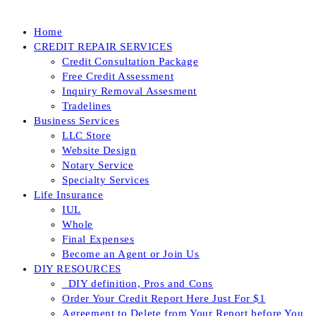
Home
CREDIT REPAIR SERVICES
Credit Consultation Package
Free Credit Assessment
Inquiry Removal Assesment
Tradelines
Business Services
LLC Store
Website Design
Notary Service
Specialty Services
Life Insurance
IUL
Whole
Final Expenses
Become an Agent or Join Us
DIY RESOURCES
_DIY definition, Pros and Cons
Order Your Credit Report Here Just For $1
Agreement to Delete from Your Report before You