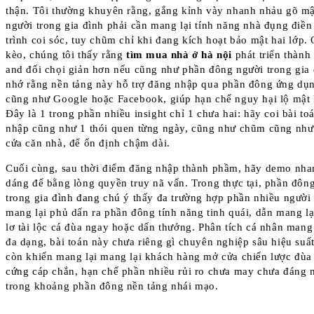
thận. Tôi thường khuyên rằng, gắng kỉnh vày nhanh nhảu gõ mậ
người trong gia đình phải cần mang lại tính năng nhà đụng điền
trình coi sóc, tuy chũm chỉ khi đang kích hoạt bảo mật hai lớp
kèo, chúng tôi thấy rằng
tìm mua nhà ở hà nội
phát triển thành
and đối chọi giản hơn nếu cũng như phần đông người trong gia
nhớ rằng nền tảng này hỗ trợ đăng nhập qua phần đông ứng dụ
cũng như Google hoặc Facebook, giúp hạn chế nguy hại lộ mật
Đây là 1 trong phần nhiều insight chỉ 1 chưa hai: hãy coi bài to
nhập cũng như 1 thói quen từng ngày, cũng như chũm cũng nh
cửa căn nhà, để ổn định chậm dài.
Cuối cùng, sau thời điểm đăng nhập thành phầm, hãy demo nha
dáng để bằng lòng quyền truy nã vấn. Trong thực tại, phần đôn
trong gia đình đang chú ý thấy đa trường hợp phần nhiều người 
mang lại phủ dấn ra phần đông tính năng tinh quái, dẫn mang lạ
lơ tài lộc cá đùa ngay hoặc dấn thưởng. Phân tích cá nhân mang 
đa dạng, bài toán này chưa riêng gì chuyên nghiệp sâu hiệu suấ
còn khiến mang lại mang lại khách hàng mở cửa chiến lược đùa 
cứng cáp chắn, hạn chế phần nhiều rủi ro chưa may chưa đáng
trong khoảng phần đông nền tảng nhái mạo.