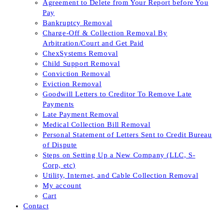
Agreement to Delete from Your Report before You
Pay
Bankruptcy Removal
Charge-Off & Collection Removal By
Arbitration/Court and Get Paid
ChexSystems Removal
Child Support Removal
Conviction Removal
Eviction Removal
Goodwill Letters to Creditor To Remove Late
Payments
Late Payment Removal
Medical Collection Bill Removal
Personal Statement of Letters Sent to Credit Bureau
of Dispute
Steps on Setting Up a New Company (LLC, S-
Corp, etc)
Utility, Internet, and Cable Collection Removal
My account
Cart
Contact