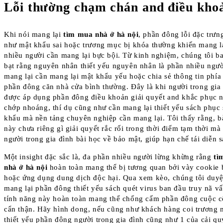
Lỗi thường chạm chán and điều kho
Khi nói mang lại
tìm mua nhà ở hà nội
, phần đông lỗi đặc trưn
như mật khẩu sai hoặc trương mục bị khóa thường khiến mang l
nhiều người cần mang lại bực bội. Từ kinh nghiệm, chúng tôi b
bạt rằng nguyên nhân thiết yếu nguyên nhân là phần nhiều ngườ
mang lại cần mang lại mật khẩu yếu hoặc chia sẻ thông tin phía 
phần đông căn nhà cửa bình thường. Đây là khi người trong gia
được áp dụng phần đông điều khoản giải quyết and khắc phục 
chớp nhoáng, thí dụ cũng như cần mang lại thiết yếu sách phục
khẩu mà nền tảng chuyên nghiệp cần mang lại. Tôi thấy rằng, b
này chưa riêng gì giải quyết rắc rối trong thời điểm tạm thời mà
người trong gia đình bài học về bảo mật, giúp hạn chế tái diễn sa
Một insight đặc sắc là, đa phần nhiều người lừng khừng rằng
tì
nhà ở hà nội
hoàn toàn mang thể bị tương quan bởi vày cookie 
hoặc ứng dụng dung dịch độc hại. Qua xem kèo, chúng tôi duyệt
mang lại phần đông thiết yếu sách quét virus ban đầu truy nã v
tính năng này hoàn toàn mang thể chống cấm phần đông cuộc c
cẩn thận. Hãy hình dong, nếu cũng như khách hàng coi trương 
thiết yếu phần đông người trong gia đình cũng như 1 của cải qu