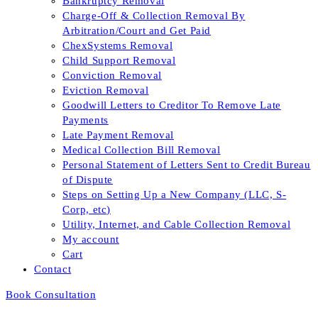
Bankruptcy Removal
Charge-Off & Collection Removal By
Arbitration/Court and Get Paid
ChexSystems Removal
Child Support Removal
Conviction Removal
Eviction Removal
Goodwill Letters to Creditor To Remove Late
Payments
Late Payment Removal
Medical Collection Bill Removal
Personal Statement of Letters Sent to Credit Bureau
of Dispute
Steps on Setting Up a New Company (LLC, S-
Corp, etc)
Utility, Internet, and Cable Collection Removal
My account
Cart
Contact
Book Consultation