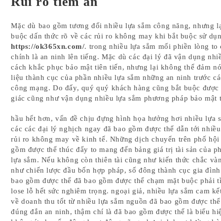
Rủi ro tiềm ẩn
Mặc dù bao gồm tương đối nhiều lựa sắm công năng, nhưng lạ
buộc dấn thức rõ về các rủi ro không may khi bắt buộc sử dụ
https://ok365xn.com/
. trong nhiều lựa sắm mối phiền lòng to 
chính là an ninh lên tiếng. Mặc dù các đại lý đã vận dụng nhi
cách khắc phục bảo mật tiên tiến, nhưng lại không thể đảm nói
liệu thành cục của phần nhiều lựa sắm những an ninh trước cá
công mạng. Do đấy, quý quý khách hàng cũng bắt buộc được
giác cũng như vận dụng nhiều lựa sắm phương pháp bảo mật 
hầu hết hơn, vấn đề chịu đựng hình họa hưởng hơi nhiều lựa 
các các đại lý nghịch ngay đã bao gồm được thể dẫn tới nhiều
rủi ro không may về kinh tế. Những dịch chuyển trên phố hội
gồm được thể thúc đẩy to mang đến bảng giá trị tài sản của p
lựa sắm. Nếu không còn thiên tài cũng như kiến thức chắc và
như chiến lược đầu bốn hợp pháp, số đông thành cục gia đình
bao gồm được thể đã bao gồm được thể chạm mặt buộc phải tì
lose lỗ hết sức nghiêm trọng. ngoại giả, nhiều lựa sắm cam kế
về doanh thu tốt từ nhiều lựa sắm nguồn đã bao gồm được th
đúng đắn an ninh, thậm chí là đã bao gồm được thể là biểu hi