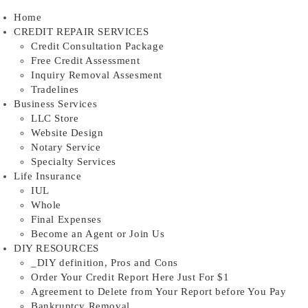
Skip
Home
to
CREDIT REPAIR SERVICES
content
Credit Consultation Package
Free Credit Assessment
Inquiry Removal Assesment
Tradelines
Business Services
LLC Store
Website Design
Notary Service
Specialty Services
Life Insurance
IUL
Whole
Final Expenses
Become an Agent or Join Us
DIY RESOURCES
_DIY definition, Pros and Cons
Order Your Credit Report Here Just For $1
Agreement to Delete from Your Report before You Pay
Bankruptcy Removal