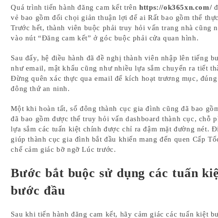
Quá trình tiến hành đăng cam kết trên
https://ok365xn.com/
đ
vẻ bao gồm đối chọi giản thuận lợi để ai Rất bao gồm thể thự
Trước hết, thành viên buộc phải truy hỏi vấn trang nhà cũng
vào nút “Đăng cam kết” ở góc buộc phải cửa quan hình.
Sau đấy, hệ điều hành đã đề nghị thành viên nhập lên tiếng bư
như email, mật khẩu cũng như nhiều lựa sắm chuyển ra tiết th
Đừng quên xác thực qua email để kích hoạt trương mục, đúng
đông thứ an ninh.
Một khi hoàn tất, số đông thành cục gia đình cũng đã bao gồ
đã bao gồm được thể truy hỏi vấn dashboard thành cục, chỗ 
lựa sắm các tuấn kiệt chính được chỉ ra đậm mặt đường nét. Đ
giúp thành cục gia đình bắt đầu khiến mang đến quen Cấp Tố
chế cảm giác bỡ ngỡ Lúc trước.
Bước bắt buộc sử dụng các tuấn ki
bước đầu
Sau khi tiến hành đăng cam kết, hãy cảm giác các tuấn kiệt bư