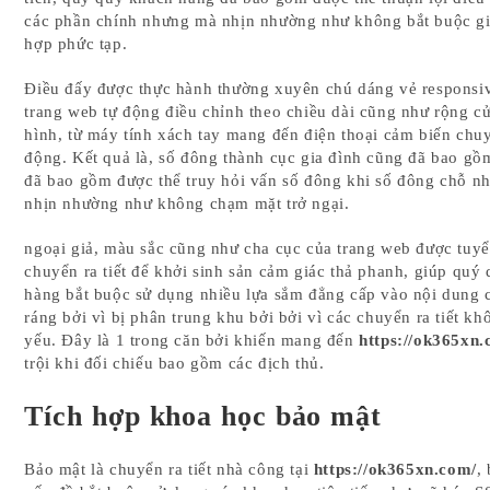
các phần chính nhưng mà nhịn nhường như không bắt buộc gi
hợp phức tạp.
Điều đấy được thực hành thường xuyên chú dáng vẻ responsiv
trang web tự động điều chỉnh theo chiều dài cũng như rộng c
hình, từ máy tính xách tay mang đến điện thoại cảm biến chu
động. Kết quả là, số đông thành cục gia đình cũng đã bao gồ
đã bao gồm được thể truy hỏi vấn số đông khi số đông chỗ 
nhịn nhường như không chạm mặt trở ngại.
ngoại giả, màu sắc cũng như cha cục của trang web được tuyể
chuyển ra tiết để khởi sinh sản cảm giác thả phanh, giúp quý
hàng bắt buộc sử dụng nhiều lựa sắm đẳng cấp vào nội dung 
ráng bởi vì bị phân trung khu bởi bởi vì các chuyển ra tiết k
yếu. Đây là 1 trong căn bởi khiến mang đến
https://ok365xn.
trội khi đối chiếu bao gồm các địch thủ.
Tích hợp khoa học bảo mật
Bảo mật là chuyển ra tiết nhà công tại
https://ok365xn.com/
,