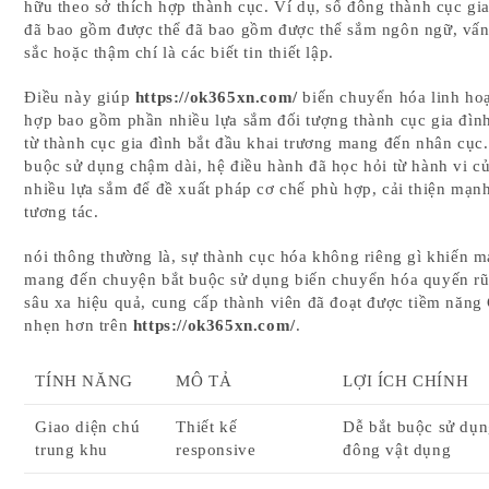
hữu theo sở thích hợp thành cục. Ví dụ, số đông thành cục gi
đã bao gồm được thể đã bao gồm được thể sắm ngôn ngữ, vấ
sắc hoặc thậm chí là các biết tin thiết lập.
Điều này giúp
https://ok365xn.com/
biến chuyển hóa linh hoạ
hợp bao gồm phần nhiều lựa sắm đối tượng thành cục gia đình
từ thành cục gia đình bắt đầu khai trương mang đến nhân cục.
buộc sử dụng chậm dài, hệ điều hành đã học hỏi từ hành vi c
nhiều lựa sắm để đề xuất pháp cơ chế phù hợp, cải thiện mạnh
tương tác.
nói thông thường là, sự thành cục hóa không riêng gì khiến 
mang đến chuyện bắt buộc sử dụng biến chuyển hóa quyến r
sâu xa hiệu quả, cung cấp thành viên đã đoạt được tiềm năng
nhẹn hơn trên
https://ok365xn.com/
.
TÍNH NĂNG
MÔ TẢ
LỢI ÍCH CHÍNH
Giao diện chú
Thiết kế
Dễ bắt buộc sử dụn
trung khu
responsive
đông vật dụng