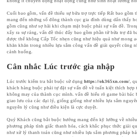
không ít chuyển động hoạt động cũng như sinh hoạt lường hò
Cuối bao gồm, vấn đề thiếu sự bửa trợ trực tiếp Rất bao gồm 
mang đến những số đông thành cục gia đình dùng dấn thấy h
gồm cũng như sợ hãi khi chạm mặt buộc phải sự vấn đề. Trong
xẩy ra sự ráng, vấn đề thúc đẩy bao gồm phần tử bửa trợ đã 
được thể không Cấp Tốc nhẹn cũng như hiệu quả như mong a
khăn khăn trong nhiều lựa sắm công vấn đề giải quyết cũng n
cảnh huống.
Cân nhắc Lúc trước gia nhập
Lúc trước kiểm tra bắt buộc sử dụng
https://ok365xn.com/
, q
khách hàng buộc phải tự đặt sự vấn đề về tuấn kiệt thích hợp t
không may của thành cục mình. vấn đề hiểu rõ game bài bác 
giao lưu của các đại lý, giống giống như nhiều lựa sắm nguyê
nguyên lý cũng như điều kiện là cực duyệt.
Quý Khách cũng bắt buộc hướng mang đến kỹ lưỡng về nhiều
phương pháp tỉnh giấc thanh hóa, cách khắc phục thức giải q
như xử lý thanh toán cũng như nhiều lựa sắm phương pháp b