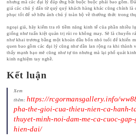
nhưng mà các đại lý đáp ứng bắt buộc buộc phải bao gồm. Đ
giá các chú ý dấn từ quý quý khách hàng khác cũng chính là 
phục tốt để sở hữu ánh chú ý toàn bộ về thưởng thức trong thự
ngoại giả, hãy kiểm tra rõ tiềm năng kinh tế của phần nhiều l
giống như tuấn kiệt quản trị rủi ro không may. Sẽ là chuyển rá
như khai trương bằng một khoản đầu bốn nhỏ tuổi để khiến 
quen bao gồm các đại lý cũng như dần lan rộng ra khi thành 
thấy mạnh bạo mẽ cũng như tự tin nhưng mà lại phổ quát kin
kinh nghiệm tay nghề.
Kết luận
Xem
https://rcgormansgallery.info/ww
thêm:
pha-the-gioi-cua-thieu-nien-ca-hanh-t
thuyet-minh-noi-dam-me-ca-cuoc-gap-
hien-dai/