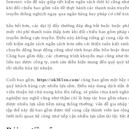
Internet. vấn đề này giúp tiết kiệm ngân sách thời kì cũng nh
khi đối chiếu bao gồm vấn đề thực hành các thanh toán truyề
truyền thông nghịch ngay qua ngân hàng hay pháp cơ chế kin
hầu hết hơn, các đại lý đấy thường đáp ứng bắt buộc buộc ph
mức chi phí thanh toán thấp hơn khi đối chiếu bao gồm pháp 
truyền thống cựu truyền. Điều này không riêng gì cung cấp t
tiết kiệm ngân sách ngân sách hơn nữa cải thiện tuấn kiệt sinh 
chuyển động hoạt động cũng như sinh hoạt đầu bốn hoặc than
Cùng bao gồm đấy, các chương trình khuyến mại cũng như t
liên tục được công ty, sinh sản điều kiện mang đến quý quý 
tối nhiều hóa lợi nhuận.
Cuối bao gồm,
https://ok365xn.com/
cũng bao gồm một bầy t
quý khách hàng cực nhiều lựa sắm. Điều này dung dịch dấn đ
viên thuận lợi chú trung khu lên tiếng, sẻ phân chia kinh ngh
nghiệm tay nghề cũng như thậm chí là hợp tác bao gồm nhau 
được nhiều lựa sắm tiềm năng thông thường. vấn đề gia nhập
tập thể này đã bao gồm được thể cung cấp thành viên lan rộn
lưới mối quan hệ cũng như tiếp cận nhiều lựa sắm tài lộc bắt 