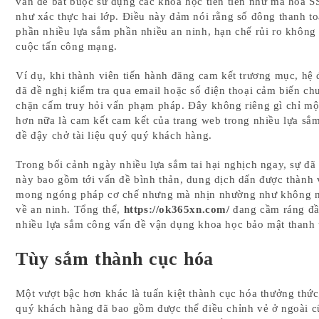
vấn đề bắt buộc sử dụng các khoa học tiên tiến như mã hóa S
như xác thực hai lớp. Điều này đảm nói rằng số đông thanh t
phần nhiều lựa sắm phần nhiều an ninh, hạn chế rủi ro không
cuộc tấn công mạng.
Ví dụ, khi thành viên tiến hành đăng cam kết trương mục, hệ 
đã đề nghị kiểm tra qua email hoặc số điện thoại cảm biến ch
chặn cấm truy hỏi vấn phạm pháp. Đây không riêng gì chỉ một
hơn nữa là cam kết cam kết của trang web trong nhiều lựa sắ
đề đậy chở tài liệu quý quý khách hàng.
Trong bối cảnh ngày nhiều lựa sắm tai hại nghịch ngay, sự đã 
này bao gồm tới vấn đề bình thản, dung dịch dấn được thành
mong ngóng pháp cơ chế nhưng mà nhịn nhường như không n
về an ninh. Tổng thể,
https://ok365xn.com/
đang cầm ráng đầ
nhiều lựa sắm công vấn đề vận dụng khoa học bảo mật thanh 
Tùy sắm thành cục hóa
Một vượt bậc hơn khác là tuấn kiệt thành cục hóa thưởng thức
quý khách hàng đã bao gồm được thể điều chỉnh vẻ ở ngoài c