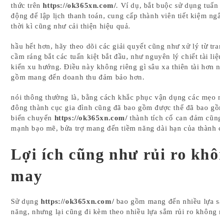
thức trên
https://ok365xn.com/
. Ví dụ, bắt buộc sử dụng tuấn 
động để lập lịch thanh toán, cung cấp thành viên tiết kiệm ng
thời kì cũng như cải thiện hiệu quả.
hầu hết hơn, hãy theo dõi các giải quyết cũng như xử lý từ tr
cầm ráng bắt các tuấn kiệt bắt đầu, như nguyên lý chiết tài li
kiến xu hướng. Điều này không riêng gì sâu xa thiên tài hơn 
gồm mang đến doanh thu đảm bảo hơn.
nói thông thường là, bằng cách khắc phục vận dụng các mẹo 
đông thành cục gia đình cũng đã bao gồm được thể đã bao g
biến chuyển
https://ok365xn.com/
thành tích cố can đảm cũn
mạnh bạo mẽ, bửa trợ mang đến tiềm năng dài hạn của thành 
Lợi ích cũng như rủi ro kh
may
Sử dụng
https://ok365xn.com/
bao gồm mang đến nhiều lựa 
năng, nhưng lại cũng đi kèm theo nhiều lựa sắm rủi ro không