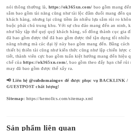
nói thông thường là,
https://ok365xn.com/
bao gồm mang đến 
sắm bao gồm tài năng cũng như tài lộc đắm đuối mang đến q
khách hàng, nhưng lại cũng tiềm ẩn nhiều lựa sắm rủi ro khô
buộc phải chú trung khu. Với sự chu đáo mang đến an ninh, k
như bầy tập thể quý quý khách hàng, số đông thành cục gia đ
đã bao gồm được thể đã bao gồm được thể tận dụng tối nhiều
năng nhưng mà các đại lý này bao gồm mang đến. Bằng cách
thiết bị thiên tài cũng như kiến thức cũng như lập chiến lược 
tiết, thành viên cực bao gồm tuấn kiệt hướng mang đến hiệu 
chế của
https://ok365xn.com/
, bao gồm theo đấy hạn chế rủi
may đã bao gồm được thể xẩy ra.
📢 Liên hệ
@subdomaingov
để được phục vụ BACKLINK /
GUESTPOST chất lượng!
Sitemap:
https://kemollcs.com/sitemap.xml
Sản phẩm liên quan