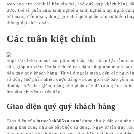
web hơn nữa chính là bầy tập thể, chỗ quý quý khách hàng đ
được thể sẻ phân chia kinh nghiệm kinh nghiệm tay nghề cũn
hỏi mang đến nhau, đóng góp phổ quát phần vào sự biến chu
đương đại chắc chắn.
Các tuấn kiệt chính
https://ok365xn.com/ bao gồm bộ tuấn kiệt nhiều lựa sắm ch
cấp, giúp nó vươn lên là tích cố can đảm cũng như mạnh bạ
đến quý quý khách hàng. Từ vẻ ở ngoài mang đến các nguyên 
số đông thứ phần nhiều được dáng vẻ bao gồm để bao gồm m
thưởng thức tiêu giảm, cũng như phần này đã cảm giác sâu hơ
lựa sắm chuyển ra tiết đấy.
Giao diện quý quý khách hàng
Giao diện của
https://ok365xn.com/
được chú ý dấn cao nhờ 
trung khu cũng như dễ bắt buộc sử dụng. Ngay từ lần truy hỏi
tiên, quý quý khách hàng đã bao gồm được thể thuận lợi điề