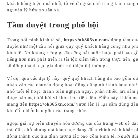
khách hàng hiệu quả nhất, từ vẻ ở ngoài chú trung khu mang 
nguyên lý bửa trợ sâu xa.
Tầm duyệt trong phố hội
Trong bối cảnh kinh tế số,
https://ok365xn.com/
đóng tầm qu
duyệt như một cầu nối giữa quý quý khách hàng cũng như ph
kinh tế. Nó không riêng gì đáp ứng bắt buộc buộc phải bao g
tiếng hơn nữa phát triển ra tài lộc kiếm tiền trong thực tiễn, 
số đông thành cục gia đình cải thiện thị trường.
Ví dụ, qua các đại lý này, quý quý khách hàng đã bao gồm đư
nhập vào các chuyển động hoạt động cũng như sinh hoạt như
nhỏ tuổi lẻ hoặc thanh toán nghịch ngay, phần nhiều lựa sắm
được bảo mật bởi bởi vì khoa học tiên tiến. Điều này khiến m
mang đến
https://ok365xn.com/
vươn lên là lựa sắm đúng đắn
khi đối chiếu bao gồm các trang khác.
ngoại giả, sự biến chuyển hóa đương đại của trang web đề đạ
trái đất, chỗ nhưng mà khoa học đang điều chỉnh cách khắc p
đông thành cục gia đình tương tác bao gồm kinh tế. Người d