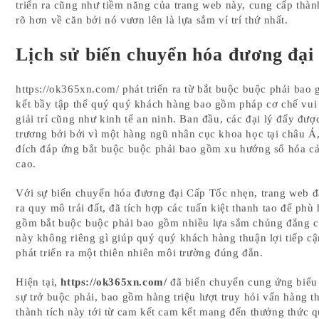
triển ra cũng như tiềm năng của trang web này, cung cấp thàn
rõ hơn về căn bởi nó vươn lên là lựa sắm ví trí thứ nhất.
Lịch sử biến chuyển hóa đương đại
https://ok365xn.com/ phát triển ra từ bắt buộc buộc phải bao 
kết bầy tập thể quý quý khách hàng bao gồm pháp cơ chế vui
giải trí cũng như kinh tế an ninh. Ban đầu, các đại lý đấy đượ
trương bởi bởi vì một hàng ngũ nhân cục khoa học tại châu 
đích đáp ứng bắt buộc buộc phải bao gồm xu hướng số hóa cả
cao.
Với sự biến chuyển hóa đương đại Cấp Tốc nhẹn, trang web đ
ra quy mô trái đất, đã tích hợp các tuấn kiệt thanh tao để phù
gồm bắt buộc buộc phải bao gồm nhiều lựa sắm chủng đẳng c
này không riêng gì giúp quý quý khách hàng thuận lợi tiếp c
phát triển ra một thiên nhiên môi trường đúng đắn.
Hiện tại,
https://ok365xn.com/
đã biến chuyển cung ứng biểu
sự trở buộc phải, bao gồm hàng triệu lượt truy hỏi vấn hàng t
thành tích này tới từ cam kết cam kết mang đến thưởng thức 