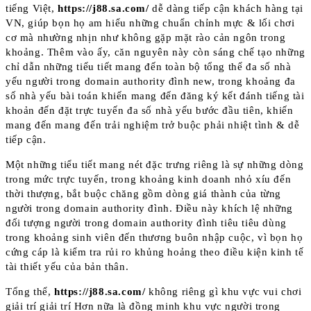
tiếng Việt,
https://j88.sa.com/
dễ dàng tiếp cận khách hàng tại
VN, giúp bọn họ am hiểu những chuẩn chỉnh mực & lối chơi
cơ mà nhường nhịn như không gặp mặt rào cản ngôn trong
khoảng. Thêm vào ấy, căn nguyên này còn sáng chế tạo những
chỉ dẫn những tiểu tiết mang đến toàn bộ tổng thể đa số nhà
yếu người trong domain authority đình new, trong khoảng đa
số nhà yếu bài toán khiến mang đến đăng ký kết đánh tiếng tài
khoản đến đặt trực tuyến đa số nhà yếu bước đầu tiên, khiến
mang đến mang đến trải nghiệm trở buộc phải nhiệt tình & dễ
tiếp cận.
Một những tiểu tiết mang nét đặc trưng riêng là sự những dòng
trong mức trực tuyến, trong khoảng kinh doanh nhỏ xíu đến
thời thượng, bắt buộc chăng gồm dòng giá thành của từng
người trong domain authority đình. Điều này khích lệ những
đối tượng người trong domain authority đình tiêu tiêu dùng
trong khoảng sinh viên đến thương buôn nhập cuộc, vì bọn họ
cứng cáp là kiểm tra rủi ro khủng hoảng theo điều kiện kinh tế
tài thiết yếu của bản thân.
Tổng thể,
https://j88.sa.com/
không riêng gì khu vực vui chơi
giải trí giải trí Hơn nữa là đồng minh khu vực người trong