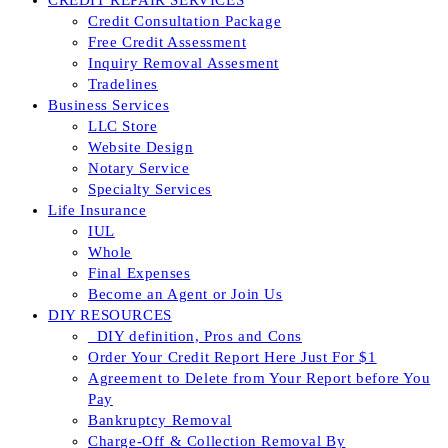
CREDIT REPAIR SERVICES
Credit Consultation Package
Free Credit Assessment
Inquiry Removal Assesment
Tradelines
Business Services
LLC Store
Website Design
Notary Service
Specialty Services
Life Insurance
IUL
Whole
Final Expenses
Become an Agent or Join Us
DIY RESOURCES
_DIY definition, Pros and Cons
Order Your Credit Report Here Just For $1
Agreement to Delete from Your Report before You
Pay
Bankruptcy Removal
Charge-Off & Collection Removal By