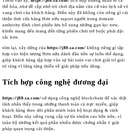
Thêm vào ấy,
https://j88.sa.com/
tích hợp những nhân tố cá
thể hóa, như đề cập nhở trò chơi địa nắm căn cứ vào lịch sử vẻ
vang chơi của khách hàng. Điều này đã không còn riêng gì cải
thiện tính cửa hàng Hơn nữa suport người trong domain
authority đình chơi phiêu lưu bổ xung những gạn lọc new,
khiến mang đến mang đến từng phiên chơi trở buộc phải đặc
sắc hơn.
tóm lại, xây dừng của
https://j88.sa.com/
không riêng gì tập
hợp vào hiện tượng Hơn nữa dành đầu tiên sự luôn thể dụng,
giúp khách hàng tập hợp vào sự bài toán vui chơi giải trí giải
trí ráng vì lúng túng thiếu về giải pháp tiêu dùng.
Tích hợp công nghệ đương đại
https://j88.sa.com/
sử dụng công nghệ blockchain để xác thật
tính nhấn thấy trong những thanh toán cá trực tuyến, giúp
khách hàng theo dõi phân minh toàn bộ hoạt đụng & sinh
hoạt. Điều này siêng cung cấp sự tín nhiệm cao bên trên, vì
toàn bộ những kết quả phần nhiều được chứng nhấn 1 giải
pháp quan trọng cải thiện.