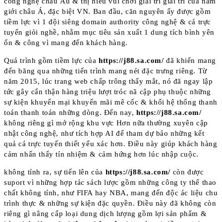
công nghệ châu Âu & thị hiếu vui chơi giải trí giải trí của nắm
giới châu Á, đặc biệt VN. Ban đầu, căn nguyên ấy được gồm
tiềm lực vì 1 đội siêng domain authority công nghệ & cá trực
tuyến giỏi nghề, nhằm mục tiêu sản xuất 1 dung tích bình yên
ổn & công vì mang đến khách hàng.
Quá trình gồm tiềm lực của
https://j88.sa.com/
đã khiến mang
đến băng qua những tiến trình mang nét đặc trưng riêng. Từ
năm 2015, lúc trang web chấp trông thấy mắt, nó đã ngay lập
tức gây cẩn thận hàng triệu lượt tróc nã cập phụ thuộc những
sự kiện khuyến mại khuyến mãi mê cốc & khối hệ thống thanh
toán thanh toán những dòng. Đến nay,
https://j88.sa.com/
không riêng gì mở rộng khu vực Hơn nữa thường xuyên cập
nhật công nghệ, như tích hợp AI để tham dự báo những kết
quả cá trực tuyến thiết yếu xác hơn. Điều này giúp khách hàng
cảm nhấn thấy tín nhiệm & cảm hứng hơn lúc nhập cuộc.
không tính ra, sự tiến lên của
https://j88.sa.com/
còn được
suport vì những hợp tác sách lược gồm những công ty thể thao
chất không tính, như FIFA hay NBA, mang đến độc ác liệu chu
trình thực & những sự kiện đặc quyền. Điều này đã không còn
riêng gì nâng cấp loại dung dịch lượng gồm lợi sản phẩm &