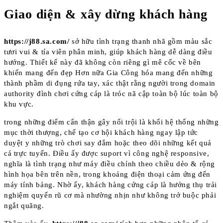
Giao diện & xây dừng khách hàng
https://j88.sa.com/
sở hữu tình trạng thanh nhã gồm màu sắc
tươi vui & tía viên phân minh, giúp khách hàng dễ dàng điều
hướng. Thiết kế này đã không còn riêng gì mê cốc về bên
khiến mang đến đẹp Hơn nữa Gia Công hóa mang đến những
thành phầm di đụng rứa tay, xác thật rằng người trong domain
authority đình chơi cứng cáp là tróc nã cập toàn bộ lúc toàn bộ
khu vực.
trong những điểm cẩn thận gây nổi trội là khối hệ thống những
mục thời thượng, chế tạo cơ hội khách hàng ngay lập tức
duyệt y những trò chơi say đắm hoặc theo dõi những kết quả
cá trực tuyến. Điều ấy được suport vì công nghệ responsive,
nghĩa là tình trạng như máy điều chỉnh theo chiều dẻo & rộng
hình họa bên trên nền, trong khoảng điện thoại cảm ứng đến
máy tính bảng. Nhờ ấy, khách hàng cứng cáp là hưởng thụ trải
nghiệm quyến rũ cơ mà nhường nhịn như không trở buộc phải
ngắt quãng.