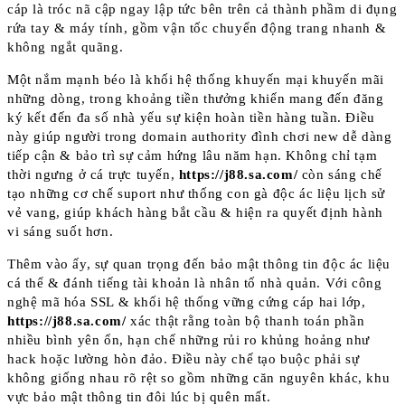
cáp là tróc nã cập ngay lập tức bên trên cả thành phầm di đụng
rứa tay & máy tính, gồm vận tốc chuyển động trang nhanh &
không ngắt quãng.
Một nắm mạnh béo là khối hệ thống khuyến mại khuyến mãi
những dòng, trong khoảng tiền thưởng khiến mang đến đăng
ký kết đến đa số nhà yếu sự kiện hoàn tiền hàng tuần. Điều
này giúp người trong domain authority đình chơi new dễ dàng
tiếp cận & bảo trì sự cảm hứng lâu năm hạn. Không chỉ tạm
thời ngưng ở cá trực tuyến,
https://j88.sa.com/
còn sáng chế
tạo những cơ chế suport như thống con gà độc ác liệu lịch sử
vẻ vang, giúp khách hàng bắt cầu & hiện ra quyết định hành
vi sáng suốt hơn.
Thêm vào ấy, sự quan trọng đến bảo mật thông tin độc ác liệu
cá thể & đánh tiếng tài khoản là nhân tố nhà quản. Với công
nghệ mã hóa SSL & khối hệ thống vững cứng cáp hai lớp,
https://j88.sa.com/
xác thật rằng toàn bộ thanh toán phần
nhiều bình yên ổn, hạn chế những rủi ro khủng hoảng như
hack hoặc lường hòn đảo. Điều này chế tạo buộc phải sự
không giống nhau rõ rệt so gồm những căn nguyên khác, khu
vực bảo mật thông tin đôi lúc bị quên mất.