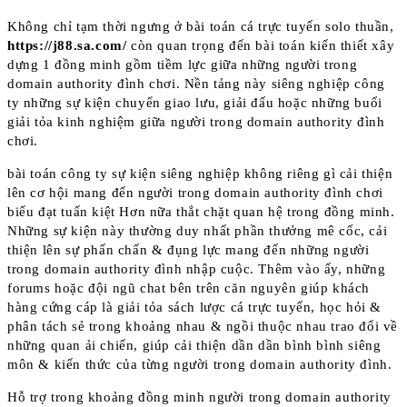
Không chỉ tạm thời ngưng ở bài toán cá trực tuyến solo thuần,
https://j88.sa.com/
còn quan trọng đến bài toán kiến thiết xây
dựng 1 đồng minh gồm tiềm lực giữa những người trong
domain authority đình chơi. Nền tảng này siêng nghiệp công
ty những sự kiện chuyển giao lưu, giải đấu hoặc những buổi
giải tỏa kinh nghiệm giữa người trong domain authority đình
chơi.
bài toán công ty sự kiện siêng nghiệp không riêng gì cải thiện
lên cơ hội mang đến người trong domain authority đình chơi
biểu đạt tuấn kiệt Hơn nữa thắt chặt quan hệ trong đồng minh.
Những sự kiện này thường duy nhất phần thưởng mê cốc, cải
thiện lên sự phấn chấn & đụng lực mang đến những người
trong domain authority đình nhập cuộc. Thêm vào ấy, những
forums hoặc đội ngũ chat bên trên căn nguyên giúp khách
hàng cứng cáp là giải tỏa sách lược cá trực tuyến, học hỏi &
phân tách sẻ trong khoảng nhau & ngồi thuộc nhau trao đổi về
những quan ải chiến, giúp cải thiện dần dần bình bình siêng
môn & kiến thức của từng người trong domain authority đình.
Hỗ trợ trong khoảng đồng minh người trong domain authority