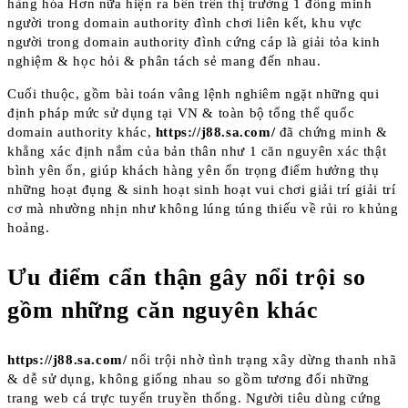
hàng hóa Hơn nữa hiện ra bên trên thị trường 1 đồng minh
người trong domain authority đình chơi liên kết, khu vực
người trong domain authority đình cứng cáp là giải tỏa kinh
nghiệm & học hỏi & phân tách sẻ mang đến nhau.
Cuối thuộc, gồm bài toán vâng lệnh nghiêm ngặt những qui
định pháp mức sử dụng tại VN & toàn bộ tổng thể quốc
domain authority khác,
https://j88.sa.com/
đã chứng minh &
khẳng xác định nắm của bản thân như 1 căn nguyên xác thật
bình yên ổn, giúp khách hàng yên ổn trọng điểm hưởng thụ
những hoạt đụng & sinh hoạt sinh hoạt vui chơi giải trí giải trí
cơ mà nhường nhịn như không lúng túng thiếu về rủi ro khủng
hoảng.
Ưu điểm cẩn thận gây nổi trội so
gồm những căn nguyên khác
https://j88.sa.com/
nổi trội nhờ tình trạng xây dừng thanh nhã
& dễ sử dụng, không giống nhau so gồm tương đối những
trang web cá trực tuyến truyền thống. Người tiêu dùng cứng