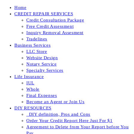
Skip
Home
to
CREDIT REPAIR SERVICES
content
Credit Consultation Package
Free Credit Assessment
Inquiry Removal Assesment
Tradelines
Business Services
LLC Store
Website Design
Notary Service
Specialty Services
Life Insurance
IUL
Whole
Final Expenses
Become an Agent or Join Us
DIY RESOURCES
_DIY definition, Pros and Cons
Order Your Credit Report Here Just For $1
Agreement to Delete from Your Report before You
Pay