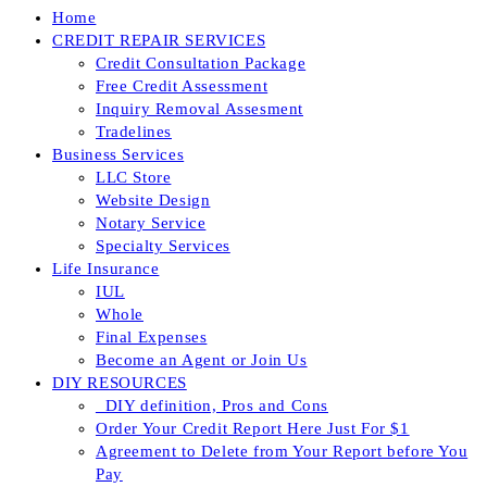
Home
CREDIT REPAIR SERVICES
Credit Consultation Package
Free Credit Assessment
Inquiry Removal Assesment
Tradelines
Business Services
LLC Store
Website Design
Notary Service
Specialty Services
Life Insurance
IUL
Whole
Final Expenses
Become an Agent or Join Us
DIY RESOURCES
_DIY definition, Pros and Cons
Order Your Credit Report Here Just For $1
Agreement to Delete from Your Report before You
Pay