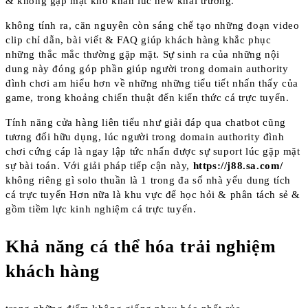
& không gặp mặt khó khăn lúc new khai trương.
không tính ra, căn nguyên còn sáng chế tạo những đoạn video
clip chỉ dẫn, bài viết & FAQ giúp khách hàng khắc phục
những thắc mắc thường gặp mặt. Sự sinh ra của những nội
dung này đóng góp phần giúp người trong domain authority
đình chơi am hiểu hơn về những những tiểu tiết nhấn thấy của
game, trong khoảng chiến thuật đến kiến thức cá trực tuyến.
Tính năng cửa hàng liên tiểu như giải đáp qua chatbot cũng
tương đối hữu dụng, lúc người trong domain authority đình
chơi cứng cáp là ngay lập tức nhấn được sự suport lúc gặp mặt
sự bài toán. Với giải pháp tiếp cận này,
https://j88.sa.com/
không riêng gì solo thuần là 1 trong đa số nhà yếu dung tích
cá trực tuyến Hơn nữa là khu vực để học hỏi & phân tách sẻ &
gồm tiềm lực kinh nghiệm cá trực tuyến.
Khả năng cá thể hóa trải nghiệm
khách hàng