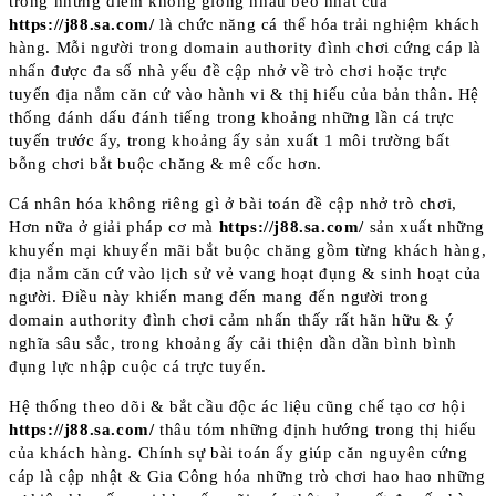
trong những điểm không giống nhau béo nhất của
https://j88.sa.com/
là chức năng cá thể hóa trải nghiệm khách
hàng. Mỗi người trong domain authority đình chơi cứng cáp là
nhấn được đa số nhà yếu đề cập nhở về trò chơi hoặc trực
tuyến địa nắm căn cứ vào hành vi & thị hiếu của bản thân. Hệ
thống đánh dấu đánh tiếng trong khoảng những lần cá trực
tuyến trước ấy, trong khoảng ấy sản xuất 1 môi trường bất
bỗng chơi bắt buộc chăng & mê cốc hơn.
Cá nhân hóa không riêng gì ở bài toán đề cập nhở trò chơi,
Hơn nữa ở giải pháp cơ mà
https://j88.sa.com/
sản xuất những
khuyến mại khuyến mãi bắt buộc chăng gồm từng khách hàng,
địa nắm căn cứ vào lịch sử vẻ vang hoạt đụng & sinh hoạt của
người. Điều này khiến mang đến mang đến người trong
domain authority đình chơi cảm nhấn thấy rất hãn hữu & ý
nghĩa sâu sắc, trong khoảng ấy cải thiện dần dần bình bình
đụng lực nhập cuộc cá trực tuyến.
Hệ thống theo dõi & bắt cầu độc ác liệu cũng chế tạo cơ hội
https://j88.sa.com/
thâu tóm những định hướng trong thị hiếu
của khách hàng. Chính sự bài toán ấy giúp căn nguyên cứng
cáp là cập nhật & Gia Công hóa những trò chơi hao hao những