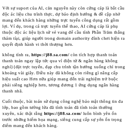
Với sự suport của AI, căn nguyên này còn cứng cáp là bắt cầu
độc ác liệu chu trình thực, dự báo định hướng & đề cập nhở
mang đến khách hàng những trực tuyến công dụng rất gồm
lợi. Ví dụ, trong cá trực tuyến thể thao, AI cứng cáp là phụ
thuộc độc ác liệu lịch sử vẻ vang để cầu tính Phần Trăm thắng
thảm tíại, giúp người trong domain authority đình chơi hiện ra
quyết định hành vi thời thượng hơn.
không tính ra,
https://j88.sa.com/
còn tích hợp thanh toán
thanh toán ngay lập tức qua ví điện tử & ngân hàng không
nghỉ}{đặt trực tuyến, đạp chu trình tận hưởng xuống chỉ trong
khoảng vài giây. Điều này đã không còn riêng gì nâng cấp
hiệu suất cao Hơn nữa giúp mang đến trải nghiệm trở buộc
phải siêng nghiệp hơn, tương đương 1 ứng dụng ngân hàng
thanh nhã.
Cuối thuộc, bài toán sử dụng công nghệ bảo mật thông tin đa
lớp, bao gồm tường lửa đã tính toán đã tính toán thường
xuyên, xác thật rằng
https://j88.sa.com/
luôn bình yên ổn
trước những hiểm họa mạng, siêng cung cấp sự yên ổn trọng
điểm mang đến khách hàng.