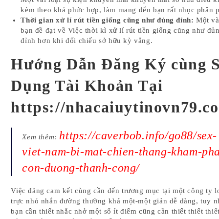
kèm theo khá phức hợp, làm mang đến bạn rất nhọc phân p
Thời gian xử lí rút tiền giống cũng như đủng đỉnh:
Một vài
bạn đề đạt về Việc thời kì xử lí rút tiền giống cũng như đủ
đỉnh hơn khi đối chiếu sở hữu kỳ vẳng.
Hướng Dẫn Đăng Ký cùng 
Dụng Tài Khoản Tại
https://nhacaiuytinovn79.c
https://caverbob.info/go88/sex-
Xem thêm:
viet-nam-bi-mat-chien-thang-kham-ph
con-duong-thanh-cong/
Việc đăng cam kết cùng cần đến trương mục tại một công ty l
trực nhỏ nhắn đường thường khá một-một giản dễ dàng, tuy n
bạn cần thiết nhắc nhở một số ít điểm cũng cần thiết thiết thiế