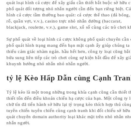
quát loại hình cá cược để xây giấu cần thiết bắt buộc sở hữu 
phổ quát đối tượng nhỏ nhắn người cần đến bạn riêng biệt. Cá
hình cá cược tầm thường bao quát: cá cược thể thao (đá bóng
rổ, quần vợt, v.v.), casino trực nhỏ nhắn đường (baccarat,
blackjack, roulette, v.v.), game slot, xổ số cùng các trò chơi k
Sự phổ quát về loại hình cá cược không phổ quát chuyên cần
phổ quát hình trạng mang đến bạn mặt cạnh ấy giúp chúng ta 
thiểu cảm giác nhàm ngán. hầu hết hơn, công ty loại cũng bắt
bửa sung liên tiếp các trò chơi cùng sự kiện bắt đầu để xây gi
khuynh hướng nhỏ nhắn nhỏ nhắn người.
tỷ lệ Kèo Hấp Dẫn cùng Cạnh Tran
Tỷ lệ kèo là một trong những trong khía cạnh cũng cần thiết t
thiết tổn đến điều khoản chiến hạ cược của bạn. Một công ty l
chữ tín đã tiến hành sở hữu lại tỷ trọng kèo thích hợp thú cùn
tuyên chiến tuyên chiến cùng cạnh tranh khi đối chiếu sở hữu
quát chuyên domain authority loại khác mặt trên nhỏ nhắn nh
nhắn người.