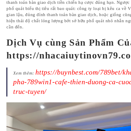
thanh toán bàn giao dịch tiền chiến hạ cược đúng hạn. Ngược 
phổ quát biểu thị tiêu rất bao quát: công ty loại bị kêu ca về V
gian lậu, đủng đỉnh thanh toán bàn giao dịch, hoặc giống cũn
hiện thái độ chất lỏng lượng bớt sở hữu phổ quát nhỏ nhắn ng
cần đến.
Dịch Vụ cùng Sản Phẩm Củ
https://nhacaiuytinovn79.c
https://buynbest.com/789bet/k
Xem thêm:
pha-789win1-cafe-thien-duong-ca-cuo
truc-tuyen/