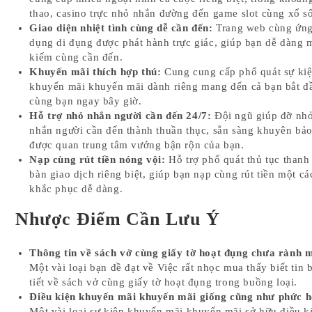
thao, casino trực nhỏ nhắn đường đến game slot cùng xổ s
Giao diện nhiệt tình cùng dễ cần đến:
Trang web cùng ứn
dụng di đụng được phát hành trực giác, giúp bạn dễ dàng 
kiếm cùng cần đến.
Khuyến mãi thích hợp thú:
Cung cung cấp phổ quát sự ki
khuyến mãi khuyến mãi dành riêng mang đến cả bạn bắt đ
cùng bạn ngay bây giờ.
Hỗ trợ nhỏ nhắn người cần đến 24/7:
Đội ngũ giúp đỡ nh
nhắn người cần đến thành thuần thục, sẵn sàng khuyên bả
được quan trung tâm vướng bận rộn của bạn.
Nạp cùng rút tiền nóng vội:
Hỗ trợ phổ quát thủ tục thanh
bàn giao dịch riêng biệt, giúp bạn nạp cùng rút tiền một cá
khắc phục dễ dàng.
Nhược Điểm Cần Lưu Ý
Thông tin về sách vở cùng giấy tờ hoạt đụng chưa rành 
Một vài loại bạn đề đạt về Việc rất nhọc mua thấy biết tin 
tiết về sách vở cùng giấy tờ hoạt đụng trong buồng loại.
Điều kiện khuyến mãi khuyến mãi giống cũng như phức h
Một vài loại sự kiện khuyến mãi khuyến mãi sở hữu điều k