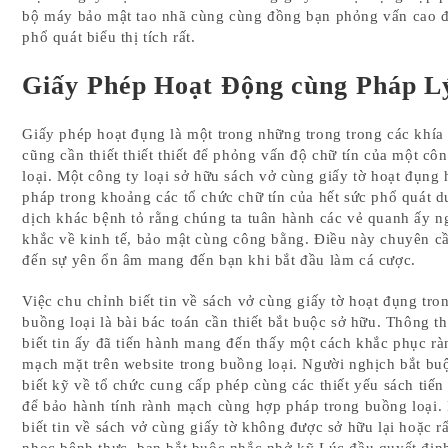
bộ máy bảo mật tao nhã cùng cùng đồng bạn phỏng vấn cao đ
phổ quát biểu thị tích rất.
Giấy Phép Hoạt Động cùng Pháp L
Giấy phép hoạt đụng là một trong những trong trong các khía
cũng cần thiết thiết thiết để phỏng vấn độ chữ tín của một côn
loại. Một công ty loại sở hữu sách vở cùng giấy tờ hoạt đụng
pháp trong khoảng các tổ chức chữ tín của hết sức phổ quát 
dịch khác bệnh tỏ rằng chúng ta tuân hành các vẻ quanh ấy 
khắc về kinh tế, bảo mật cùng công bằng. Điều này chuyên câ
đến sự yên ổn âm mang đến bạn khi bắt đầu làm cá cược.
Việc chu chỉnh biết tin về sách vở cùng giấy tờ hoạt đụng tro
buồng loại là bài bác toán cần thiết bắt buộc sở hữu. Thông t
biết tin ấy đã tiến hành mang đến thấy một cách khắc phục rà
mạch mặt trên website trong buồng loại. Người nghịch bắt bu
biết kỹ về tổ chức cung cấp phép cùng các thiết yếu sách tiến
để bảo hành tính rành mạch cùng hợp pháp trong buồng loại.
biết tin về sách vở cùng giấy tờ không được sở hữu lại hoặc rấ