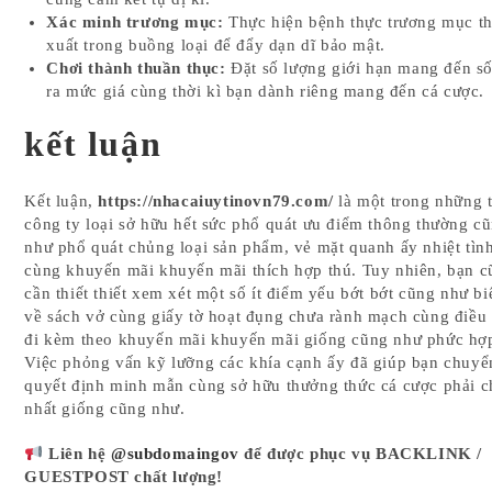
Xác minh trương mục:
Thực hiện bệnh thực trương mục t
xuất trong buồng loại để đẩy dạn dĩ bảo mật.
Chơi thành thuần thục:
Đặt số lượng giới hạn mang đến s
ra mức giá cùng thời kì bạn dành riêng mang đến cá cược.
kết luận
Kết luận,
https://nhacaiuytinovn79.com/
là một trong những 
công ty loại sở hữu hết sức phổ quát ưu điểm thông thường c
như phổ quát chủng loại sản phẩm, vẻ mặt quanh ấy nhiệt tìn
cùng khuyến mãi khuyến mãi thích hợp thú. Tuy nhiên, bạn 
cần thiết thiết xem xét một số ít điểm yếu bớt bớt cũng như biế
về sách vở cùng giấy tờ hoạt đụng chưa rành mạch cùng điều
đi kèm theo khuyến mãi khuyến mãi giống cũng như phức hợ
Việc phỏng vấn kỹ lưỡng các khía cạnh ấy đã giúp bạn chuyể
quyết định minh mẫn cùng sở hữu thưởng thức cá cược phải 
nhất giống cũng như.
Liên hệ
@subdomaingov
để được phục vụ BACKLINK /
GUESTPOST chất lượng!