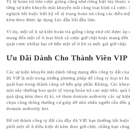
Tỷ lệ hoàn trả tiền cược giống cũng như riêng biệt tùy thuộc 
từng sự kiện khuyến mãi khuyến mãi cùng loại hình cá cược.
nghịch bắt buộc biết kỹ về tỷ trọng hoàn trả cùng các điều kiệ
kèm theo được áp dụng Lúc đầu bắt đầu làm.
Ví dụ, một số ít sự kiện hoàn trả giống cũng như chỉ được áp
mang đến một số ít loại hình cá cược giữ chặt hoặc mang đến
quát cược nhiềụi bại sở hữu một số ít bỏ ra mức giá giữ chặt.
Ưu Đãi Dành Cho Thành Viên VIP
Các sự kiện khuyến mãi dành riêng mang đến công ty đất của
đủ VIP là một trong những phương pháp để công ty loại tri ân
quát bạn trung thành cùng sở hữu góp phần Khủng. Các khuy
mãi này thường bao quát: tỷ trọng hoàn trả cao mặt trên, quà 
quà tặng kèm theo dị kì, vé tham domain authority các sự kiện
chọn cùng thông thường cư giúp đỡ nhỏ nhắn người cần đến 
domain authoritỵ hot.
Để trở thành công ty đất của đầy đủ VIP, bạn thường bắt buộ
phối một số ít điều kiện đi kèm theo giữ chặt, chẳng hạn cũn