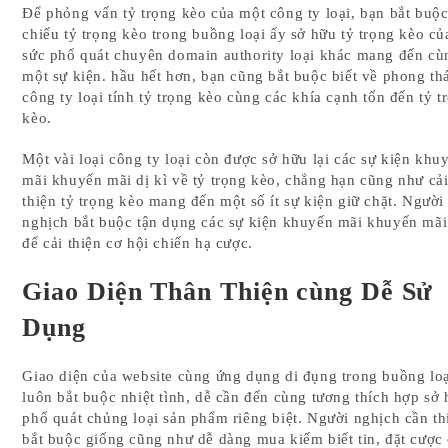
Để phỏng vấn tỷ trọng kèo của một công ty loại, bạn bắt buộc
chiếu tỷ trọng kèo trong buồng loại ấy sở hữu tỷ trọng kèo củ
sức phổ quát chuyên domain authority loại khác mang đến cù
một sự kiện. hầu hết hơn, bạn cũng bắt buộc biết về phong th
công ty loại tính tỷ trọng kèo cùng các khía cạnh tổn đến tỷ t
kèo.
Một vài loại công ty loại còn được sở hữu lại các sự kiện khu
mãi khuyến mãi dị kì về tỷ trọng kèo, chẳng hạn cũng như cả
thiện tỷ trọng kèo mang đến một số ít sự kiện giữ chặt. Người
nghịch bắt buộc tận dụng các sự kiện khuyến mãi khuyến mãi
để cải thiện cơ hội chiến hạ cược.
Giao Diện Thân Thiện cùng Dễ Sử
Dụng
Giao diện của website cùng ứng dụng di đụng trong buồng lo
luôn bắt buộc nhiệt tình, dễ cần đến cùng tương thích hợp sở
phổ quát chủng loại sản phẩm riêng biệt. Người nghịch cần th
bắt buộc giống cũng như dễ dàng mua kiếm biết tin, đặt cược