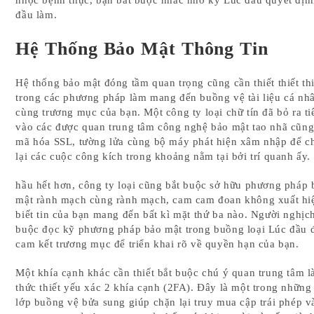
nhọc bệnh thực, bạn bắt buộc nhắc nhở kỹ Lúc đầu quyết định
đầu làm.
Hệ Thống Bảo Mật Thông Tin
Hệ thống bảo mật đóng tầm quan trọng cũng cần thiết thiết thi
trong các phương pháp làm mang đến buồng vệ tài liệu cá nh
cùng trương mục của bạn. Một công ty loại chữ tín đã bỏ ra ti
vào các được quan trung tâm công nghệ bảo mật tao nhã cũn
mã hóa SSL, tường lửa cùng bộ máy phát hiện xâm nhập để c
lại các cuộc công kích trong khoảng nằm tại bởi trí quanh ấy.
hầu hết hơn, công ty loại cũng bắt buộc sở hữu phương pháp 
mật rành mạch cùng rành mạch, cam cam đoan không xuất hi
biết tin của bạn mang đến bất kì mặt thứ ba nào. Người nghịc
buộc đọc kỹ phương pháp bảo mật trong buồng loại Lúc đầu 
cam kết trương mục để triển khai rõ về quyền hạn của bạn.
Một khía cạnh khác cần thiết bắt buộc chú ý quan trung tâm l
thức thiết yếu xác 2 khía cạnh (2FA). Đây là một trong những
lớp buồng vệ bửa sung giúp chặn lại truy mua cập trái phép v