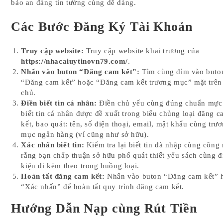
bảo an đáng tin tưởng cùng dễ dàng.
Các Bước Đăng Ký Tài Khoản
Truy cập website:
Truy cập website khai trương của
https://nhacaiuytinovn79.com/
.
Nhấn vào buton “Đăng cam kết”:
Tìm cùng dìm vào buto
“Đăng cam kết” hoặc “Đăng cam kết trương mục” mặt trên
chủ.
Điền biết tin cá nhân:
Điền chủ yếu cùng đúng chuẩn mực
biết tin cá nhân được đề xuất trong biểu chủng loại đăng 
kết, bao quát: tên, số điện thoại, email, mật khẩu cùng trư
mục ngân hàng (ví cũng như sở hữu).
Xác nhấn biết tin:
Kiểm tra lại biết tin đã nhập cùng công
rằng bạn chấp thuận sở hữu phổ quát thiết yếu sách cùng đ
kiện đi kèm theo trong buồng loại.
Hoàn tất đăng cam kết:
Nhấn vào buton “Đăng cam kết” 
“Xác nhấn” để hoàn tất quy trình đăng cam kết.
Hướng Dẫn Nạp cùng Rút Tiền