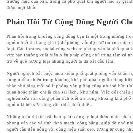
trương mục của bạn, trong cả phổ quát khi người nào ấy giàn
được mật khẩu.
Phản Hồi Từ Cộng Đồng Người Ch
Phản hồi trong khoảng cùng đồng bạn là một trong những tro
nguồn biết tin bảng giá trị để phỏng vấn độ chữ tín của một c
loại. Các forums, social cùng website phỏng vấn là phổ quát 
vực bạn thường xuất hiện biện pháp cùng chủ trung tâm cá n
trở về quê hương loại nhưng người ta đã bắt đầu làm.
Người nghịch bắt buộc mua kiếm phổ quát phỏng vấn khách 
cùng nhiều chiều trong khoảng khá phổ quát nguồn riêng biệt
nhắc nhở rằng một số ít phỏng vấn giống cũng như sở hữu tín
quan hoặc thậm chí là còn sai lệch, Như núm, Việc đối chiếu
nghiên cứu vãn cùng phân tích biết tin trong khoảng khá phổ 
nguồn là hết sức cũng cần thiết thiết thiết.
Những biểu thị tích rất bao quát: công ty loại được nhìn nhấn
phỏng vấn cao về tính rành mạch, công bằng, giúp đỡ nhỏ nh
người cần đến nóng vội cùng hiệu suất cao, tương tự cũng nh