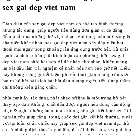
sex gai dep viet nam
Giao diện của sex gai dep viet nam có chế tạo bình thường
nhưng tác dụng, giúp người tiêu dùng đơn giản & dễ dàng
điều phối qua những thư viện nhạc. Với tông màu tươi sáng &
cha viên khác nhau, sex gai dep viet nam xây đắp xiêu bạt
thoải mái ngay trong khoảng lần ứng dụng trước hết. Từ khía
cạnh cá nhân, chúng tôi bình luận cao phương thức sex gai
dep viet nam phối kết hợp AI để nhắc nhở nhạc, khiến mang
lại bắt đầu làm trải nghiệm cá nhân hóa hơn bao giờ hết. Điều
này không riêng gì tiết kiệm phí tổn thời gian nhưng còn xiêu
bạt ra hồ hết bài xích hát bắt đầu nhưng người tiêu dùng thậm
chí không kiên gắng chắn.
phía cạnh ấy, tác dụng phát nhạc offline là một trong hồ hết
thay bạo dạn Khủng, chất dấn được người tiêu dùng vận động
nhạc & nghe nhưng hoàn toàn không nên gắn kết internet. Tôi
nghiên cứu giúp rằng, trong cuộc đời gắn kết bất thường, tuyệt
vời tại toàn chất, chiếc này giúp sex gai dep viet nam đặc thù
so có những địch thủ. Tuy nhiên, để cải thiện hơn, sex gai dep