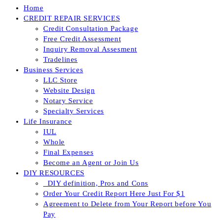
Home
CREDIT REPAIR SERVICES
Credit Consultation Package
Free Credit Assessment
Inquiry Removal Assesment
Tradelines
Business Services
LLC Store
Website Design
Notary Service
Specialty Services
Life Insurance
IUL
Whole
Final Expenses
Become an Agent or Join Us
DIY RESOURCES
_DIY definition, Pros and Cons
Order Your Credit Report Here Just For $1
Agreement to Delete from Your Report before You
Pay