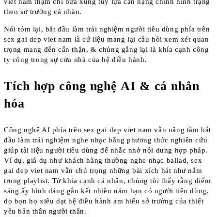
viet nam thậm chí bửa xung tùy lựa cân nặng chỉnh hình trạng
theo sở trường cá nhân.
Nói tóm lại, bắt đầu làm trải nghiệm người tiêu dùng phía trên
sex gai dep viet nam là cứ liệu mang lại câu hỏi xem xét quan
trọng mang đến cẩn thận, & chúng gắng lại là khía cạnh công
ty công trong sự cửa nhà của hệ điều hành.
Tích hợp công nghệ AI & cá nhân
hóa
Công nghệ AI phía trên sex gai dep viet nam vẫn nâng tầm bắt
đầu làm trải nghiệm nghe nhạc bằng phương thức nghiên cứu
giúp tài liệu người tiêu dùng để nhắc nhở nội dung hợp pháp.
Ví dụ, giả dụ như khách hàng thường nghe nhạc ballad, sex
gai dep viet nam vẫn chú trọng những bài xích hát như nắm
trong playlist. Từ khía cạnh cá nhân, chúng tôi thấy rằng điểm
sáng ấy hình dáng gắn kết nhiều năm hạn có người tiêu dùng,
do bọn họ xiêu dạt hệ điều hành am hiểu sở trường của thiết
yếu bản thân người thân.