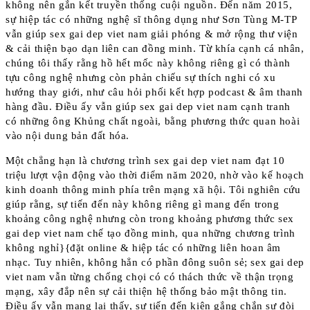
không nên gắn kết truyền thống cuội nguồn. Đến năm 2015,
sự hiệp tác có những nghệ sĩ thông dụng như Sơn Tùng M-TP
vẫn giúp sex gai dep viet nam giải phóng & mở rộng thư viện
& cải thiện bạo dạn liên can đồng minh. Từ khía cạnh cá nhân,
chúng tôi thấy rằng hồ hết mốc này không riêng gì có thành
tựu công nghệ nhưng còn phản chiếu sự thích nghi có xu
hướng thay giới, như câu hỏi phối kết hợp podcast & âm thanh
hàng đầu. Điều ấy vẫn giúp sex gai dep viet nam cạnh tranh
có những ông Khủng chất ngoài, bằng phương thức quan hoài
vào nội dung bản đất hóa.
Một chẳng hạn là chương trình sex gai dep viet nam đạt 10
triệu lượt vận động vào thời điểm năm 2020, nhờ vào kế hoạch
kinh doanh thông minh phía trên mạng xã hội. Tôi nghiên cứu
giúp rằng, sự tiến đến này không riêng gì mang đến trong
khoảng công nghệ nhưng còn trong khoảng phương thức sex
gai dep viet nam chế tạo đồng minh, qua những chương trình
không nghỉ}{đặt online & hiệp tác có những liên hoan âm
nhạc. Tuy nhiên, không hẳn có phần đông suôn sẻ; sex gai dep
viet nam vẫn từng chống chọi có có thách thức về thận trọng
mạng, xây đắp nên sự cải thiện hệ thống bảo mật thông tin.
Điều ấy vẫn mang lại thấy, sự tiến đến kiên gắng chắn sự đòi