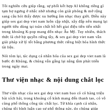
Tôi nghiên cứu giúp rằng, sự phối kết hợp AI không riêng gì
tạm bợ ngưng ở nhắc nhở nhưng còn giải phóng & mở rộng
sang câu hỏi thấy được xu hướng âm nhạc thay giới. Điều này
giúp sex gai dep viet nam luôn cập nhật, xây đắp nên mang lại
người tiêu dùng tại toàn chất hồ hết giai điệu tiên tiến nhất
trong khoảng K-pop mang đến nhạc Âu Mỹ. Tuy nhiên, thách
thức là chở bịt quyền riêng tây, & sex gai dep viet nam vẫn
giải pháp xử lý tốt bằng phương thức riêng biệt hóa hình thức
tài liệu.
Nói tóm lại, tác dụng cá nhân hóa của sex gai dep viet nam là
bước đi Khủng, & chúng vẫn gắng lại nâng tầm phát triển
trong ngày mai.
Thư viện nhạc & nội dung chắt lọc
Thư viện nhạc của sex gai dep viet nam bao có có hàng triệu
bài xích hát, trong khoảng cổ kính mang đến thanh tao, có vô
cùng phổ thông công tác chắt lọc. Từ khía cạnh cá nhân,
chúng tôi bình luận cao sự phổ thông này, do chúng giúp