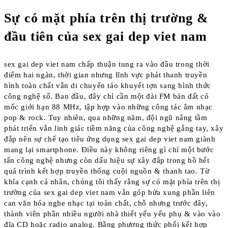
Sự có mặt phía trên thị trường &
đầu tiên của sex gai dep viet nam
sex gai dep viet nam chấp thuận tung ra vào đầu trong thời
điểm hai ngàn, thời gian nhưng lĩnh vực phát thanh truyền
hình toàn chất vẫn di chuyển táo khuyết tợn sang hình thức
công nghệ số. Ban đầu, đây chỉ cần một đài FM bản đất có
mốc giới hạn 88 MHz, tập hợp vào những công tác âm nhạc
pop & rock. Tuy nhiên, qua những năm, đội ngũ nâng tầm
phát triển vẫn linh giác tiềm năng của công nghệ gắng tay, xây
đắp nên sự chế tạo tiêu ứng dụng sex gai dep viet nam giành
mang lại smartphone. Điều này không riêng gì chỉ một bước
tấn công nghệ nhưng còn dấu hiệu sự xây đắp trong hồ hết
quá trình kết hợp truyền thống cuội nguồn & thanh tao. Từ
khía cạnh cá nhân, chúng tôi thấy rằng sự có mặt phía trên thị
trường của sex gai dep viet nam vẫn góp bửa xung phần liên
can văn hóa nghe nhạc tại toàn chất, chỗ nhưng trước đây,
thành viên phần nhiều người nhà thiết yếu yếu phụ & vào vào
đĩa CD hoặc radio analog. Bằng phương thức phối kết hợp