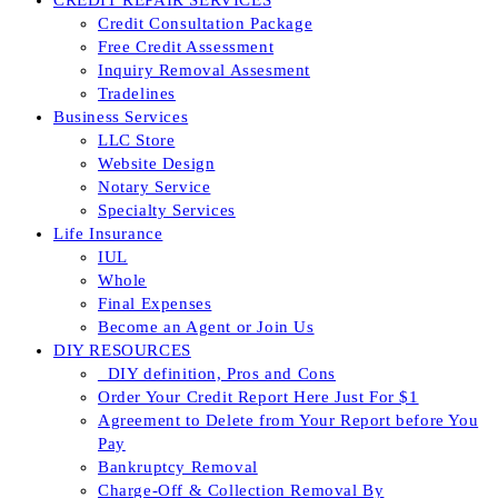
CREDIT REPAIR SERVICES
Credit Consultation Package
Free Credit Assessment
Inquiry Removal Assesment
Tradelines
Business Services
LLC Store
Website Design
Notary Service
Specialty Services
Life Insurance
IUL
Whole
Final Expenses
Become an Agent or Join Us
DIY RESOURCES
_DIY definition, Pros and Cons
Order Your Credit Report Here Just For $1
Agreement to Delete from Your Report before You
Pay
Bankruptcy Removal
Charge-Off & Collection Removal By