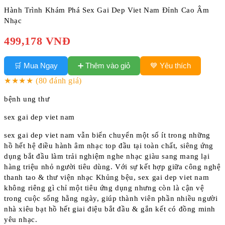
Hành Trình Khám Phá Sex Gai Dep Viet Nam Đỉnh Cao Âm
Nhạc
499,178 VNĐ
➕ Thêm vào giỏ
🛒 Mua Ngay
💙 Yêu thích
★★★★
(80 đánh giá)
bệnh ung thư
sex gai dep viet nam
sex gai dep viet nam vẫn biến chuyển một số ít trong những
hồ hết hệ điều hành âm nhạc top đầu tại toàn chất, siêng ứng
dụng bắt đầu làm trải nghiệm nghe nhạc giàu sang mang lại
hàng triệu nhỏ người tiêu dùng. Với sự kết hợp giữa công nghệ
thanh tao & thư viện nhạc Khủng bệu, sex gai dep viet nam
không riêng gì chỉ một tiêu ứng dụng nhưng còn là cận vệ
trong cuộc sống hằng ngày, giúp thành viên phần nhiều người
nhà xiêu bạt hồ hết giai điệu bắt đầu & gắn kết có đồng minh
yêu nhạc.