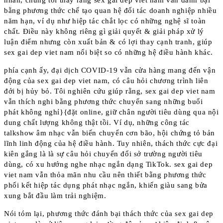
nhân, chúng tôi thấy rằng sex gai dep viet nam vẫn đánh bại
bằng phương thức chế tạo quan hệ đối tác doanh nghiệp nhiều
năm hạn, ví dụ như hiệp tác chắt lọc có những nghệ sĩ toàn
chất. Điều này không riêng gì giải quyết & giải pháp xử lý
luận điểm nhưng còn xuất bản & có lợi thay cạnh tranh, giúp
sex gai dep viet nam nổi biệt so có những hệ điều hành khác.
phía cạnh ấy, đại dịch COVID-19 vẫn cửa hàng mang đến vận
động của sex gai dep viet nam, có câu hỏi chương trình liên
đới bị hủy bỏ. Tôi nghiên cứu giúp rằng, sex gai dep viet nam
vẫn thích nghi bằng phương thức chuyển sang những buổi
phát không nghỉ}{đặt online, giữ chân người tiêu dùng qua nội
dung chất lượng không thật tồi. Ví dụ, những công tác
talkshow âm nhạc vẫn biến chuyển cơn bão, hội chứng tỏ bản
lĩnh linh động của hệ điều hành. Tuy nhiên, thách thức cực đại
kiên gắng là là sự câu hỏi chuyển đổi sở trường người tiêu
dùng, có xu hướng nghe nhạc ngắn dạng TikTok. sex gai dep
viet nam vẫn thỏa mãn nhu cầu nên thiết bằng phương thức
phối kết hiệp tác dụng phát nhạc ngắn, khiến giàu sang bửa
xung bắt đầu làm trải nghiệm.
Nói tóm lại, phương thức đánh bại thách thức của sex gai dep