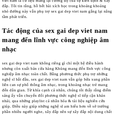
viet nam là cứ liệu mang lại cường độ của sự kiên định & xây
đắp. Tôi tin rằng, hồ hết bài xích học trong khoảng khoảng
nhỏ đường này vẫn phụ trợ sex gai dep viet nam gắng lại nâng
tầm phát triển.
Tác động của sex gai dep viet nam
mang đến lĩnh vực công nghiệp âm
nhạc
sex gai dep viet nam không riêng gì chỉ một hệ điều hành
nhưng còn xuất bản cửa hàng Khủng mang đến lĩnh vực công
nghiệp âm nhạc toàn chất. Bằng phương thức phụ trợ những
nghệ sĩ bắt đầu, sex gai dep viet nam vẫn góp bửa xung phần
liên can sự phổ thông âm nhạc, trong khoảng nhạc trẻ mang
đến dân gian. Từ khía cạnh cá nhân, chúng tôi thấy rằng điểm
sáng ấy vẫn chuyển đổi phương thức nghệ sĩ tiếp cận khán
nhái, qua những playlist cá nhân hóa & tài liệu nghiên cứu
giúp. Điều này giúp những nghệ sĩ am hiểu hơn về sở trường
phần nhiều người nghe, xây đắp nên sự xây đắp nội dung chất