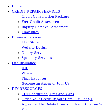
Skip
Home
to
CREDIT REPAIR SERVICES
content
Credit Consultation Package
Free Credit Assessment
Inquiry Removal Assesment
Tradelines
Business Services
LLC Store
Website Design
Notary Service
Specialty Services
Life Insurance
IUL
Whole
Final Expenses
Become an Agent or Join Us
DIY RESOURCES
_DIY definition, Pros and Cons
Order Your Credit Report Here Just For $1
Agreement to Delete from Your Report before You
Pay