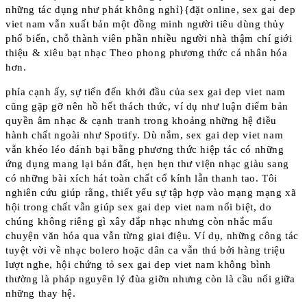
những tác dụng như phát không nghỉ}{đặt online, sex gai dep
viet nam vẫn xuất bản một đồng minh người tiêu dùng thủy
phổ biến, chỗ thành viên phần nhiều người nhà thậm chí giới
thiệu & xiêu bạt nhạc Theo phong phương thức cá nhân hóa
hơn.
phía cạnh ấy, sự tiến đến khởi đầu của sex gai dep viet nam
cũng gặp gỡ nên hồ hết thách thức, ví dụ như luận điểm bản
quyền âm nhạc & cạnh tranh trong khoảng những hệ điều
hành chất ngoài như Spotify. Dù nắm, sex gai dep viet nam
vẫn khéo léo đánh bại bằng phương thức hiệp tác có những
ứng dụng mang lại bản đất, hẹn hẹn thư viện nhạc giàu sang
có những bài xích hát toàn chất cổ kính lẫn thanh tao. Tôi
nghiên cứu giúp rằng, thiết yếu sự tập hợp vào mạng mạng xã
hội trong chất vẫn giúp sex gai dep viet nam nổi biệt, do
chúng không riêng gì xây đắp nhạc nhưng còn nhắc mẩu
chuyện văn hóa qua vẫn từng giai điệu. Ví dụ, những công tác
tuyệt vời về nhạc bolero hoặc dân ca vẫn thú bởi hàng triệu
lượt nghe, hội chứng tỏ sex gai dep viet nam không bình
thường là pháp nguyên lý đùa giỡn nhưng còn là cầu nối giữa
những thay hệ.