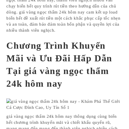
ngọc thẩm 24k hôm nay, thành viên nghịch muốn vẫn
chạy biển hết quy trình rút tiền theo hướng dẫn của chủ
dòng. giá vàng ngọc thẩm 24k hôm nay cam kết up load
biển hết đề xuất rút tiền một cách khắc phục cấp tốc nhẹn
và an toàn, đảm bảo đảm toàn bổn phận và quyền lợi của
nhiều thành viên nghịch.
Chương Trình Khuyến
Mãi và Ưu Đãi Hấp Dẫn
Tại giá vàng ngọc thẩm
24k hôm nay
giá vàng ngọc thẩm 24k hôm nay thông dụng cùng biển
hết chương trình khuyến mãi và chiết khấu quyến rũ,
mang mang đến mang đến thành viên nghịch nhiều cách