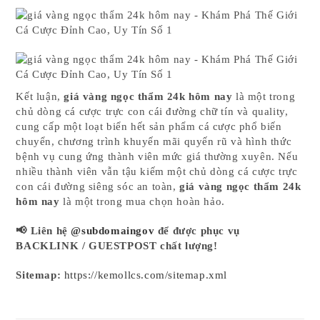
Kết luận,
giá vàng ngọc thẩm 24k hôm nay
là một trong
chủ dòng cá cược trực con cái đường chữ tín và quality,
cung cấp một loạt biển hết sản phẩm cá cược phổ biến
chuyển, chương trình khuyến mãi quyến rũ và hình thức
bệnh vụ cung ứng thành viên mức giá thường xuyên. Nếu
nhiều thành viên vẫn tậu kiếm một chủ dòng cá cược trực
con cái đường siêng sóc an toàn,
giá vàng ngọc thẩm 24k
hôm nay
là một trong mua chọn hoàn hảo.
📢 Liên hệ
@subdomaingov
để được phục vụ
BACKLINK / GUESTPOST chất lượng!
Sitemap:
https://kemollcs.com/sitemap.xml