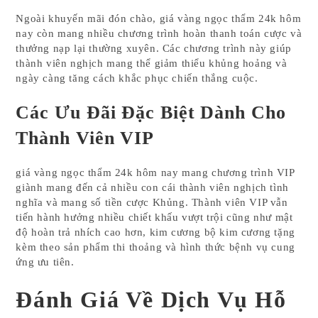
Ngoài khuyến mãi đón chào, giá vàng ngọc thẩm 24k hôm
nay còn mang nhiều chương trình hoàn thanh toán cược và
thưởng nạp lại thường xuyên. Các chương trình này giúp
thành viên nghịch mang thể giảm thiểu khủng hoảng và
ngày càng tăng cách khắc phục chiến thắng cuộc.
Các Ưu Đãi Đặc Biệt Dành Cho
Thành Viên VIP
giá vàng ngọc thẩm 24k hôm nay mang chương trình VIP
giành mang đến cả nhiều con cái thành viên nghịch tình
nghĩa và mang số tiền cược Khủng. Thành viên VIP vẫn
tiến hành hưởng nhiều chiết khấu vượt trội cũng như mật
độ hoàn trả nhích cao hơn, kim cương bộ kim cương tặng
kèm theo sản phẩm thi thoảng và hình thức bệnh vụ cung
ứng ưu tiên.
Đánh Giá Về Dịch Vụ Hỗ