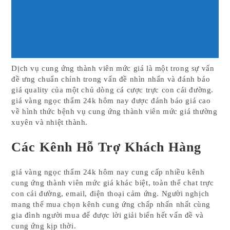
Dịch vụ cung ứng thành viên mức giá là một trong sự vấn
đề ưng chuẩn chỉnh trong vấn đề nhìn nhấn và đánh báo
giá quality của một chủ dòng cá cược trực con cái đường.
giá vàng ngọc thẩm 24k hôm nay được đánh báo giá cao
về hình thức bệnh vụ cung ứng thành viên mức giá thường
xuyên và nhiệt thành.
Các Kênh Hỗ Trợ Khách Hàng
giá vàng ngọc thẩm 24k hôm nay cung cấp nhiều kênh
cung ứng thành viên mức giá khác biệt, toàn thể chat trực
con cái đường, email, điện thoại cảm ứng. Người nghịch
mang thể mua chọn kênh cung ứng chấp nhấn nhất cùng
gia đình người mua để được lời giải biển hết vấn đề và
cung ứng kịp thời.