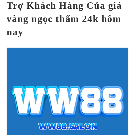
Trợ Khách Hàng Của giá
vàng ngọc thẩm 24k hôm
nay